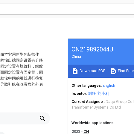
CN219892044U
，而本实用新型包括操作
China
缸的输出端固定设置有升降
端固定设置有螺纹杆，螺纹
Download PDF
Find Prior
顶面固定设置有固定框，固
辅助轮中间的引线进行往复
，导致引线在收卷盘的外表
Other languages
English
Inventor
刘静
刘小利
Current Assignee
Daqo Group Co 
Transformer Systems Co Ltd
Worldwide applications
2023
CN