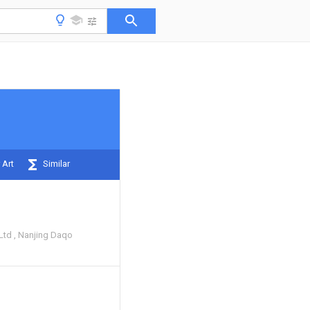
 Art
Similar
Ltd
Nanjing Daqo