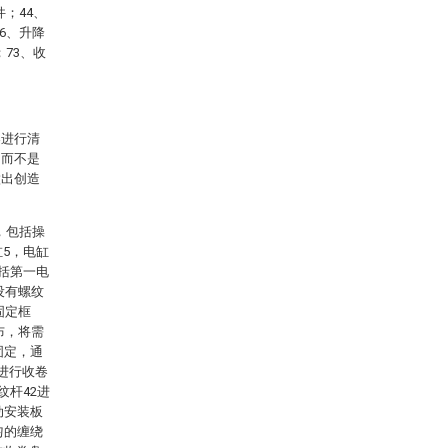
件；44、
6、升降
；73、收
案进行清
，而不是
做出创造
，包括操
缸5，电缸
包括第一电
设有螺纹
固定框
布，将需
固定，通
进行收卷
纹杆42进
动安装板
匀的缠绕