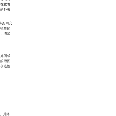
线在收卷
盘的外表
降架内安
内收卷的
加，增加
实施例或
中的附图
出创造性
1、升降