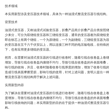
技术领域
本实用新型涉及变压器技术领域，具体为一种油浸式整流变压器引线结构
背景技术
油浸式变压器，又称油浸式试验变压器，折叠产品简介折叠产品分类按照
少来分，可分为双绕组变压器和三绕组变压器，通常的变压器都为双绕组
即在铁芯上有两个绕组，一个为原绕组，一个为副绕组，三绕组变压器为
的变压器在五千六千伏安以上，用以连接三种不同的电压输电线，在特殊
下，也有应用更多绕组的变压器。
然而，在需要对油浸式变压器的引线进行收卷时，随着引线在收卷盘上卷
增加，导致引线在收卷盘内缠绕不均匀，导致引线在收卷盘的外表面堆叠
响引线的收纳，并且，收卷时随着收卷引线厚度的增加，增加了收卷引线
造成引线表面摩擦受损，影响引线的使用，针对上述问题，发明人提出一
整流变压器引线结构用于解决上述问题。
实用新型内容
为了解决在需要对油浸式变压器的引线进行收卷时，随着引线在收卷盘上
度增加，导致引线在收卷盘内缠绕不均匀，导致引线在收卷盘的外表面堆
影响引线收纳的问题；本实用新型的目的在于提供一种油浸式整流变压器
构。