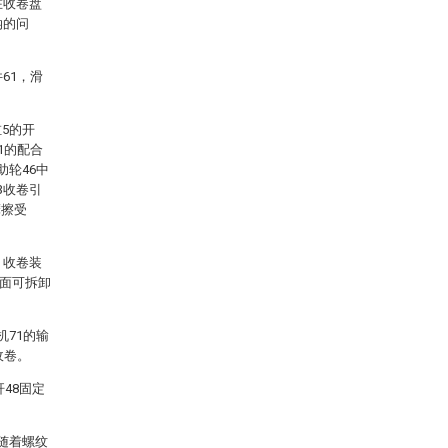
在收卷盘
纳的问
61，滑
5的开
1的配合
助轮46中
3收卷引
摩擦受
，收卷装
表面可拆卸
机71的输
收卷。
48固定
随着螺纹