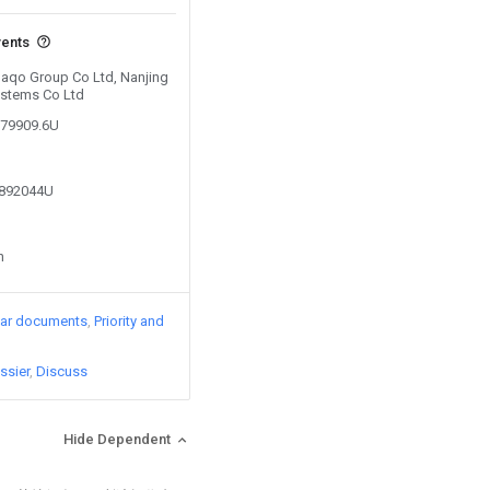
vents
 Daqo Group Co Ltd, Nanjing
stems Co Ltd
279909.6U
9892044U
n
lar documents
Priority and
ssier
Discuss
Hide Dependent