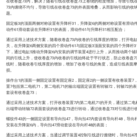
在收卷盘73内，解决了随着引线在收卷盘73上卷绕的程度增加，导致引线
73内缠绕不均匀，导致引线在收卷盘73的外表面堆叠，从而影响引线的收
题。
固定板3的顶面两侧对称设置有升降杆31，升降架6的两侧对称设置有滑动件
动件61滑动套设在升降杆31的表面，滑动件61与升降杆31相互配合；
通过采用上述技术方案，随着收卷盘73内收卷的引线厚度的增加，打开电缸
关，在升降架6两侧安装的四个滑动件61与固定板3顶面安装的四个升降杆3
下，通过电缸5推动升降架6内安装的调节装置4进行上升，从而推动两个辅
间的引线上升，使收卷盘73内收卷的引线始终处于平行状态，防止收卷盘7
线时，随着收卷引线厚度的增加，增加了收卷引线的角度，造成引线表面
损。
操作台1的顶面一侧固定设置有固定座2，固定座2的一侧设置有收卷装置7
置7包括第二电机71，第二电机71的输出端固定设置有转轴72，转轴72的
套设有收卷盘73；
通过采用上述技术方案，打开收卷装置7内第二电机71的开关，通过第二电
出端带动转轴72表面套设的收卷盘73进行转动，通过收卷盘73对引线进行
螺纹件43的一侧固定设置有导向扣47，导向扣47内套设有导向杆48，导向杆
安装在升降架6内，导向扣47滑动套设在导向杆48的表面；
通过采用上述技术方案，当通过调节装置4控制引线进行缠绕时，导向扣47