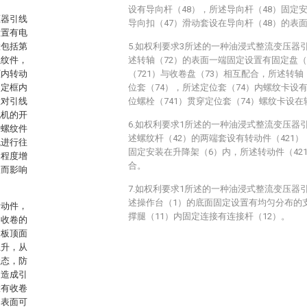
设有导向杆（48），所述导向杆（48）固定
压器引线
导向扣（47）滑动套设在导向杆（48）的表
设置有电
置包括第
5.如权利要求3所述的一种油浸式整流变压器
螺纹件，
述转轴（72）的表面一端固定设置有固定盘（
框内转动
（721）与收卷盘（73）相互配合，所述转轴
固定框内
位套（74），所述定位套（74）内螺纹卡设有
置对引线
位螺栓（741）贯穿定位套（74）螺纹卡设在
电机的开
6.如权利要求1所述的一种油浸式整流变压器
动螺纹件
述螺纹杆（42）的两端套设有转动件（421）
线进行往
固定安装在升降架（6）内，所述转动件（42
的程度增
合。
从而影响
7.如权利要求1所述的一种油浸式整流变压器
述操作台（1）的底面固定设置有均匀分布的
滑动件，
撑腿（11）内固定连接有连接杆（12）。
内收卷的
定板顶面
上升，从
状态，防
，造成引
置有收卷
的表面可