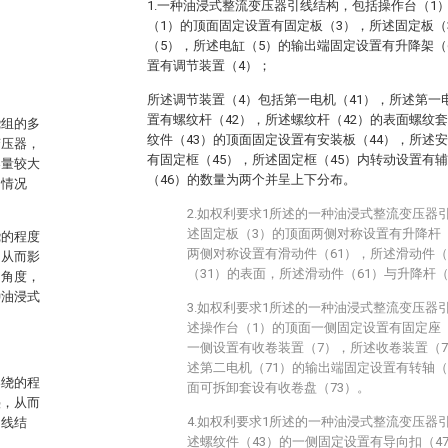
1.一种油浸式整流变压器引线结构，包括操作台（1
（1）的顶面固定设置有固定板（3），所述固定板（
（5），所述电缸（5）的输出端固定设置有升降架（
。
置有调节装置（4）；
所述调节装置（4）包括第一电机（41），所述第一
置有螺纹杆（42），所述螺纹杆（42）的表面螺纹
绕组的多
纹件（43）的顶面固定设置有安装板（44），所述
变压器，
有固定框（45），所述固定框（45）内转动设置有辅
容量较大
（46）的数量为两个并呈上下分布。
的情况
2.如权利要求1所述的一种油浸式整流变压器
述固定板（3）的顶面两侧对称设置有升降杆（
绕的程度
两侧对称设置有滑动件（61），所述滑动件（
，从而影
（31）的表面，所述滑动件（61）与升降杆（
的角度，
种油浸式
3.如权利要求1所述的一种油浸式整流变压器
述操作台（1）的顶面一侧固定设置有固定座
一侧设置有收卷装置（7），所述收卷装置（7
述第二电机（71）的输出端固定设置有转轴（
卷绕的程
面可拆卸套设有收卷盘（73）。
叠，从而
4.如权利要求1所述的一种油浸式整流变压器
引线结
述螺纹件（43）的一侧固定设置有导向扣（4