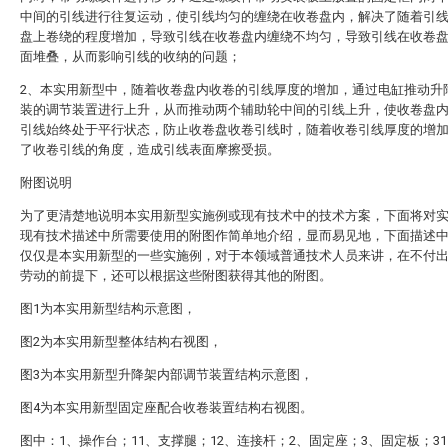
中间的引线进行往复运动，使引线均匀的缠绕在收卷盘内，解决了随着引
盘上卷绕的程度增加，导致引线在收卷盘内缠绕不均匀，导致引线在收卷
面堆叠，从而影响引线的收纳的问题；
2、本实用新型中，随着收卷盘内收卷的引线厚度的增加，通过电缸推动升
装的调节装置进行上升，从而推动两个辅助轮中间的引线上升，使收卷盘
引线始终处于平行状态，防止收卷盘收卷引线时，随着收卷引线厚度的增
了收卷引线的角度，造成引线表面摩擦受损。
附图说明
为了更清楚地说明本实用新型实施例或现有技术中的技术方案，下面将对
现有技术描述中所需要使用的附图作简单地介绍，显而易见地，下面描述
仅仅是本实用新型的一些实施例，对于本领域普通技术人员来讲，在不付
劳动的前提下，还可以根据这些附图获得其他的附图。
图1为本实用新型结构示意图，
图2为本实用新型整体结构右视图，
图3为本实用新型升降架内部调节装置结构示意图，
图4为本实用新型固定座配合收卷装置结构右视图。
图中：1、操作台；11、支撑腿；12、连接杆；2、固定座；3、固定板；3