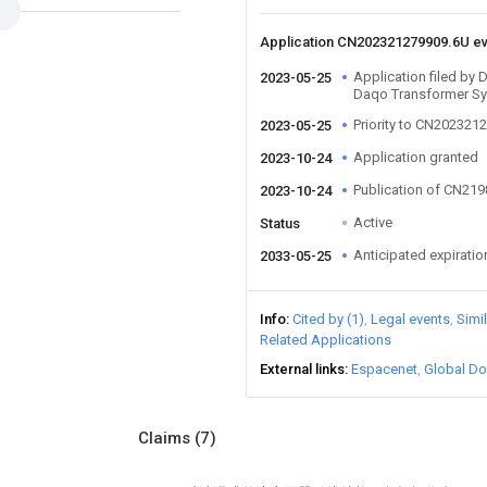
Application CN202321279909.6U e
Application filed by
2023-05-25
Daqo Transformer Sy
Priority to CN202321
2023-05-25
Application granted
2023-10-24
Publication of CN21
2023-10-24
Active
Status
Anticipated expiratio
2033-05-25
Info
Cited by (1)
Legal events
Simi
Related Applications
External links
Espacenet
Global Do
Claims
(7)