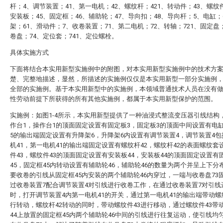
杆；4、调节装置；41、第一电机；42、螺纹杆；421、转动件；43、螺纹
安装板；45、固定框；46、辅助轮；47、导向扣；48、导向杆；5、电缸；
架；61、滑动件；7、收卷装置；71、第二电机；72、转轴；721、固定盘
卷盘；74、定位套；741、定位螺栓。
具体实施方式
下面将结合本实用新型实施例中的附图，对本实用新型实施例中的技术方
楚、完整地描述，显然，所描述的实施例仅仅是本实用新型一部分实施例
全部的实施例。基于本实用新型中的实施例，本领域普通技术人员在没有
性劳动前提下所获得的所有其他实施例，都属于本实用新型保护的范围。
实施例：如图1-4所示，本实用新型提供了一种油浸式整流变压器引线结构
作台1，操作台1的顶面固定设置有固定板3，固定板3的顶面中间设置有电
5的输出端固定设置有升降架6，升降架6内设置有调节装置4，调节装置4
机41，第一电机41的输出端固定设置有螺纹杆42，螺纹杆42的表面螺纹套
件43，螺纹件43的顶面固定设置有安装板44，安装板44的顶面固定设置有
45，固定框45内转动设置有辅助轮46，辅助轮46的数量为两个并呈上下分
要收卷的引线从固定框45内安装的两个辅助轮46内穿过，一端与收卷盘73
过收卷装置7配合调节装置4对引线进行收卷工作，在通过收卷装置7对引线
时，打开调节装置4内第一电机41的开关，通过第一电机41的输出端带动螺
行转动，螺纹杆42转动的同时，带动螺纹件43进行移动，通过螺纹件43带
44上放置的固定框45内两个辅助轮46中间的引线进行往复运动，使引线均