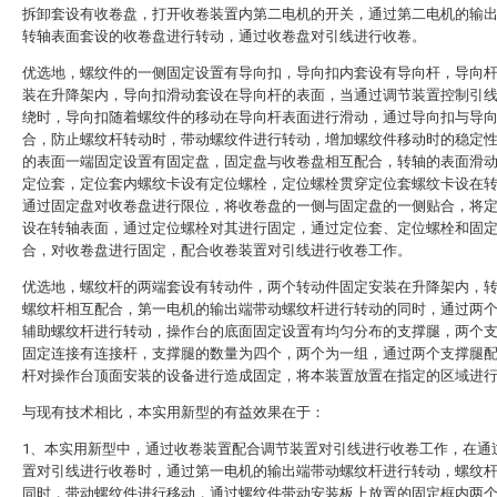
拆卸套设有收卷盘，打开收卷装置内第二电机的开关，通过第二电机的输
转轴表面套设的收卷盘进行转动，通过收卷盘对引线进行收卷。
优选地，螺纹件的一侧固定设置有导向扣，导向扣内套设有导向杆，导向
装在升降架内，导向扣滑动套设在导向杆的表面，当通过调节装置控制引
绕时，导向扣随着螺纹件的移动在导向杆表面进行滑动，通过导向扣与导
合，防止螺纹杆转动时，带动螺纹件进行转动，增加螺纹件移动时的稳定
的表面一端固定设置有固定盘，固定盘与收卷盘相互配合，转轴的表面滑
定位套，定位套内螺纹卡设有定位螺栓，定位螺栓贯穿定位套螺纹卡设在
通过固定盘对收卷盘进行限位，将收卷盘的一侧与固定盘的一侧贴合，将
设在转轴表面，通过定位螺栓对其进行固定，通过定位套、定位螺栓和固
合，对收卷盘进行固定，配合收卷装置对引线进行收卷工作。
优选地，螺纹杆的两端套设有转动件，两个转动件固定安装在升降架内，
螺纹杆相互配合，第一电机的输出端带动螺纹杆进行转动的同时，通过两
辅助螺纹杆进行转动，操作台的底面固定设置有均匀分布的支撑腿，两个
固定连接有连接杆，支撑腿的数量为四个，两个为一组，通过两个支撑腿
杆对操作台顶面安装的设备进行造成固定，将本装置放置在指定的区域进
与现有技术相比，本实用新型的有益效果在于：
1、本实用新型中，通过收卷装置配合调节装置对引线进行收卷工作，在通
置对引线进行收卷时，通过第一电机的输出端带动螺纹杆进行转动，螺纹
同时，带动螺纹件进行移动，通过螺纹件带动安装板上放置的固定框内两