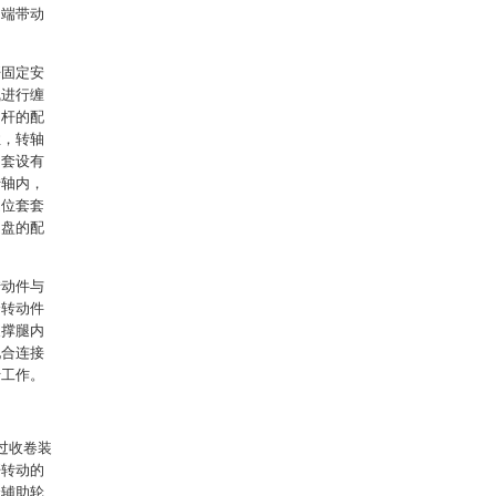
出端带动
杆固定安
线进行缠
向杆的配
性，转轴
动套设有
转轴内，
定位套套
定盘的配
转动件与
个转动件
支撑腿内
配合连接
行工作。
过收卷装
杆转动的
个辅助轮