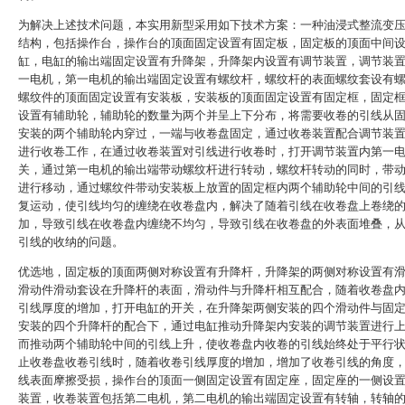
为解决上述技术问题，本实用新型采用如下技术方案：一种油浸式整流变
结构，包括操作台，操作台的顶面固定设置有固定板，固定板的顶面中间
缸，电缸的输出端固定设置有升降架，升降架内设置有调节装置，调节装
一电机，第一电机的输出端固定设置有螺纹杆，螺纹杆的表面螺纹套设有
螺纹件的顶面固定设置有安装板，安装板的顶面固定设置有固定框，固定
设置有辅助轮，辅助轮的数量为两个并呈上下分布，将需要收卷的引线从
安装的两个辅助轮内穿过，一端与收卷盘固定，通过收卷装置配合调节装
进行收卷工作，在通过收卷装置对引线进行收卷时，打开调节装置内第一
关，通过第一电机的输出端带动螺纹杆进行转动，螺纹杆转动的同时，带
进行移动，通过螺纹件带动安装板上放置的固定框内两个辅助轮中间的引
复运动，使引线均匀的缠绕在收卷盘内，解决了随着引线在收卷盘上卷绕
加，导致引线在收卷盘内缠绕不均匀，导致引线在收卷盘的外表面堆叠，
引线的收纳的问题。
优选地，固定板的顶面两侧对称设置有升降杆，升降架的两侧对称设置有
滑动件滑动套设在升降杆的表面，滑动件与升降杆相互配合，随着收卷盘
引线厚度的增加，打开电缸的开关，在升降架两侧安装的四个滑动件与固
安装的四个升降杆的配合下，通过电缸推动升降架内安装的调节装置进行
而推动两个辅助轮中间的引线上升，使收卷盘内收卷的引线始终处于平行
止收卷盘收卷引线时，随着收卷引线厚度的增加，增加了收卷引线的角度
线表面摩擦受损，操作台的顶面一侧固定设置有固定座，固定座的一侧设
装置，收卷装置包括第二电机，第二电机的输出端固定设置有转轴，转轴