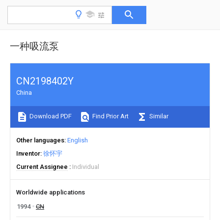
一种吸流泵
CN2198402Y
China
Download PDF
Find Prior Art
Similar
Other languages
English
Inventor
徐怀宇
Current Assignee
Individual
Worldwide applications
1994
CN