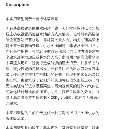
Description
本实用新型属于一种液体吸流泵。
为解决高层建筑的供水困难问题，人们常采取对低位水加
压上扬或设置高位蓄水池的方式来解决。但对所有高层建
筑设置泵站或蓄水池，需耗费大量人力、物力，而实际上
对于某一建筑物来说，供水欠压问题并非涉及全部用户，
而且每个用户不可能24小时连续用水，而上述方法是对整
个建筑连续地加压或将水泵入高于所有用户的高位蓄水池
中再流入用户，这势必造成能源的巨大浪费。如从节省能
源、减少投资的角度出发，应在各用户的出水口处设置水
泵，使用户能够独立控制水的开关。但现有的常见水泵如
离心泵、齿轮泵等，它们只能实现将低位水加压上扬，而
无法实现将低位水吸至高位，因为这种泵的腔体内气体在
初始运转时形成的负压甚小，不足以产生吸流的效果。而
对于高层吸流拉力须达10～20Kg，因此，这种泵无法满足
此要求。
本实用新型的目的在于提供一种可对高层用户欠压供水的
液体吸流泵。
本实用新型是由以下方案实现的，吸流泵包括泵壳、进水