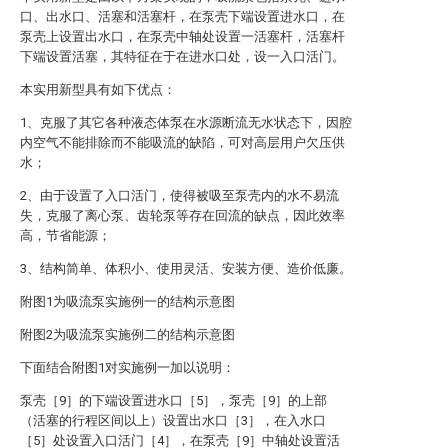
口、出水口、活塞和活塞杆，在泵壳下端设置进水口，在
泵壳上设置出水口，在泵壳中轴处设置一活塞杆，活塞杆
下端设置活塞，其特征在于在进水口处，设一入口活门。
本实用新型具有如下优点：
1、克服了其它各种液态体泵在水源断流无水状态下，因腔
内空气不能排除而不能吸流的缺陷，可对高层用户欠压供
水；
2、由于设置了入口活门，使得被吸至泵壳内的水不易流
失，克服了离心泵、齿轮泵等存在回流的缺点，因此效率
高，节省能源；
3、结构简单、体积小、使用灵活、安装方便、造价低廉。
附图1为吸流泵实施例一的结构示意图
附图2为吸流泵实施例二的结构示意图
下面结合附图1对实施例一加以说明：
泵壳［9］的下端设置进水口［5］，泵壳［9］的上部
（活塞的行程区间以上）设置出水口［3］，在入水口
［5］处设置入口活门［4］，在泵壳［9］中轴处设置活