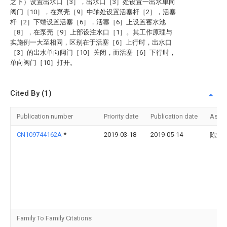
之下）设置出水口［3］，出水口［3］处设置一出水单向
阀门［10］，在泵壳［9］中轴处设置活塞杆［2］，活塞
杆［2］下端设置活塞［6］，活塞［6］上设置蓄水池
［8］，在泵壳［9］上部设注水口［1］。其工作原理与
实施例一大至相同，区别在于活塞［6］上行时，出水口
［3］的出水单向阀门［10］关闭，而活塞［6］下行时，
单向阀门［10］打开。
Cited By (1)
Publication number
Priority date
Publication date
Assi
CN109744162A
*
2019-03-18
2019-05-14
陈斌
Family To Family Citations