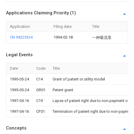
Applications Claiming Priority (1)
Application
Filing date
Title
CN 94225334
1994-02-18
一种吸流泵
Legal Events
Date
Code
Title
1995-05-24
C14
Grant of patent or utility model
1995-05-24
GR01
Patent grant
1997-04-16
C19
Lapse of patent right due to non-payment of th
1997-04-16
CF01
Termination of patent right due to non-payment
Concepts