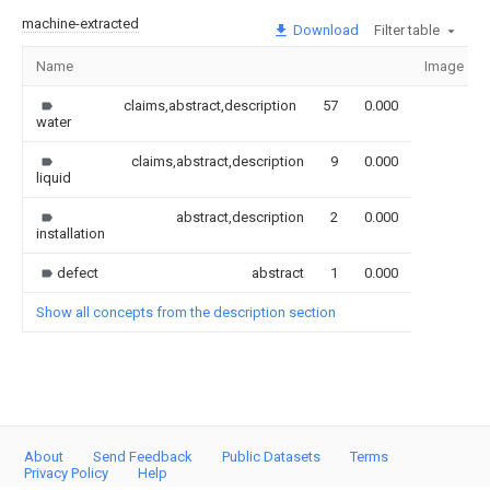
machine-extracted
Download
Filter table
Name
Image
claims,abstract,description
57
0.000
water
claims,abstract,description
9
0.000
liquid
abstract,description
2
0.000
installation
defect
abstract
1
0.000
Show all concepts from the description section
About
Send Feedback
Public Datasets
Terms
Privacy Policy
Help