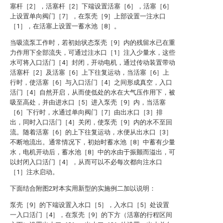
塞杆［2］，活塞杆［2］下端设置活塞［6］，活塞［6］
上设置单向阀门［7］，在泵壳［9］上部设置一注水口
［1］，在活塞上设置一蓄水池［8］。
当吸流泵工作时，若初始状态泵壳［9］内的残留水已在重
力作用下全部流失，可通过注水口［1］注入少量水，这些
水可将入口活门［4］封闭，开动电机，通过传动装置带动
活塞杆［2］及活塞［6］上下往复运动，当活塞［6］上
行时，使活塞［6］与入口活门［4］之间形成真空，入口
活门［4］自然开启，从而使低处的水在大气压作用下，被
吸至高处，并由进水口［5］进入泵壳［9］内，当活塞
［6］下行时，水通过单向阀门［7］由出水口［3］排
出，同时入口活门［4］关闭，使泵壳［9］内的水不至回
流。随着活塞［6］的上下往复运动，水便从出水口［3］
不断地流出。通常情况下，初始时蓄水池［8］中蓄有少量
水，电机开动后，蓄水池［8］中的水由于振颤而溢出，可
以封闭入口活门［4］，从而可以不必每次都向注水口
［1］注水启动。
下面结合附图2对本实用新型的实施例二加以说明：
泵壳［9］的下端设置入水口［5］，入水口［5］处设置
一入口活门［4］，在泵壳［9］的下方（活塞的行程区间