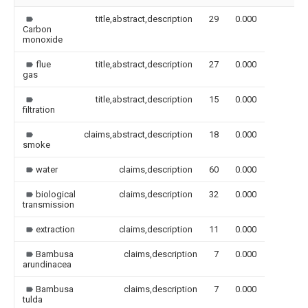
title,abstract,description
29
0.000
Carbon
monoxide
flue
title,abstract,description
27
0.000
gas
title,abstract,description
15
0.000
filtration
claims,abstract,description
18
0.000
smoke
water
claims,description
60
0.000
biological
claims,description
32
0.000
transmission
extraction
claims,description
11
0.000
Bambusa
claims,description
7
0.000
arundinacea
Bambusa
claims,description
7
0.000
tulda