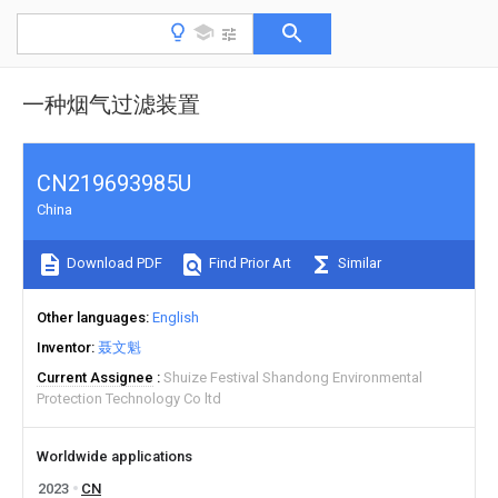
一种烟气过滤装置
CN219693985U
China
Download PDF
Find Prior Art
Similar
Other languages
English
Inventor
聂文魁
Current Assignee
Shuize Festival Shandong Environmental
Protection Technology Co ltd
Worldwide applications
2023
CN