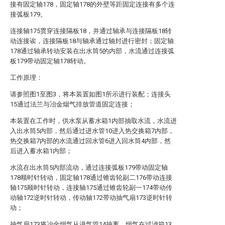
接有固定轴178，固定轴178的外壁等距固定连接有多个连
接弧板179。
连接轴175贯穿连接隔板18，并通过轴承与连接隔板18转
动连接诶，连接隔板18与轴承通过轴封进行密封；固定轴
178通过轴承转动安装在出水筒5的内部，水流通过连接弧
板179带动固定轴178转动。
工作原理：
请参照图1至图3，将本装置如图1所示进行装配；连接头
15通过法兰与冶金烟气排放管道固定连接；
本装置在工作时，供水泵从蓄水箱1内部抽取水流，水流进
入出水筒5内部，然后通过进水管10进入热交换箱7内部，
热交换箱7内部的水流通过回水管6进入回水筒4内部，然
后进入蓄水箱1内部；
水流在出水筒5内部流动，通过连接弧板179带动固定轴
178顺时针转动，固定轴178通过锥齿轮副二176带动连接
轴175顺时针转动，连接轴175通过锥齿轮副一174带动传
动轴172逆时针转动，传动轴172带动抽气扇173逆时针转
动；
抽气扇173将冶金烟气从进气管14抽离，烟气在过滤箱13