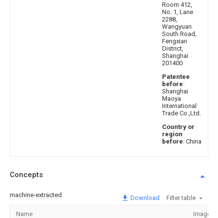
Room 412,
No. 1, Lane
2288,
Wangyuan
South Road,
Fengxian
District,
Shanghai
201400
Patentee
before
:
Shanghai
Maoya
International
Trade Co.,Ltd.
Country or
region
before
: China
Concepts
machine-extracted
Download
Filter table
Name
Image