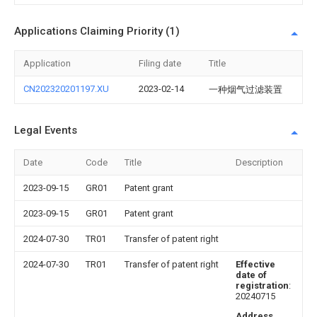
Applications Claiming Priority (1)
Application
Filing date
Title
CN202320201197.XU
2023-02-14
一种烟气过滤装置
Legal Events
Date
Code
Title
Description
2023-09-15
GR01
Patent grant
2023-09-15
GR01
Patent grant
2024-07-30
TR01
Transfer of patent right
2024-07-30
TR01
Transfer of patent right
Effective
date of
registration
:
20240715
Address