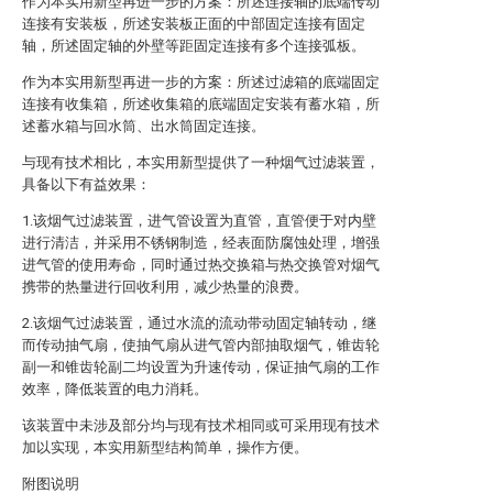
作为本实用新型再进一步的方案：所述连接轴的底端传动
连接有安装板，所述安装板正面的中部固定连接有固定
轴，所述固定轴的外壁等距固定连接有多个连接弧板。
作为本实用新型再进一步的方案：所述过滤箱的底端固定
连接有收集箱，所述收集箱的底端固定安装有蓄水箱，所
述蓄水箱与回水筒、出水筒固定连接。
与现有技术相比，本实用新型提供了一种烟气过滤装置，
具备以下有益效果：
1.该烟气过滤装置，进气管设置为直管，直管便于对内壁
进行清洁，并采用不锈钢制造，经表面防腐蚀处理，增强
进气管的使用寿命，同时通过热交换箱与热交换管对烟气
携带的热量进行回收利用，减少热量的浪费。
2.该烟气过滤装置，通过水流的流动带动固定轴转动，继
而传动抽气扇，使抽气扇从进气管内部抽取烟气，锥齿轮
副一和锥齿轮副二均设置为升速传动，保证抽气扇的工作
效率，降低装置的电力消耗。
该装置中未涉及部分均与现有技术相同或可采用现有技术
加以实现，本实用新型结构简单，操作方便。
附图说明