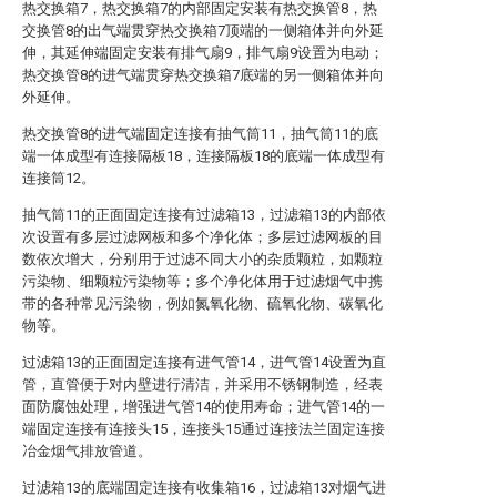
热交换箱7，热交换箱7的内部固定安装有热交换管8，热
交换管8的出气端贯穿热交换箱7顶端的一侧箱体并向外延
伸，其延伸端固定安装有排气扇9，排气扇9设置为电动；
热交换管8的进气端贯穿热交换箱7底端的另一侧箱体并向
外延伸。
热交换管8的进气端固定连接有抽气筒11，抽气筒11的底
端一体成型有连接隔板18，连接隔板18的底端一体成型有
连接筒12。
抽气筒11的正面固定连接有过滤箱13，过滤箱13的内部依
次设置有多层过滤网板和多个净化体；多层过滤网板的目
数依次增大，分别用于过滤不同大小的杂质颗粒，如颗粒
污染物、细颗粒污染物等；多个净化体用于过滤烟气中携
带的各种常见污染物，例如氮氧化物、硫氧化物、碳氧化
物等。
过滤箱13的正面固定连接有进气管14，进气管14设置为直
管，直管便于对内壁进行清洁，并采用不锈钢制造，经表
面防腐蚀处理，增强进气管14的使用寿命；进气管14的一
端固定连接有连接头15，连接头15通过连接法兰固定连接
冶金烟气排放管道。
过滤箱13的底端固定连接有收集箱16，过滤箱13对烟气进