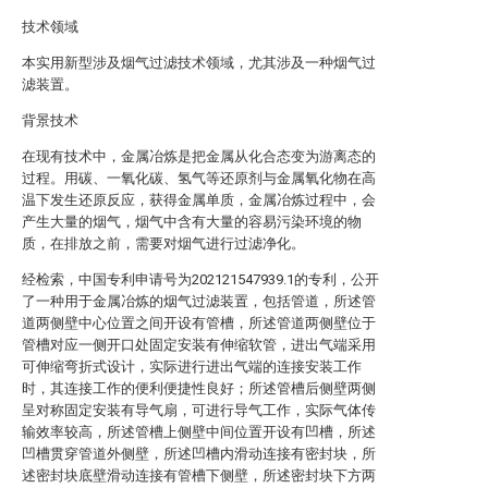
技术领域
本实用新型涉及烟气过滤技术领域，尤其涉及一种烟气过
滤装置。
背景技术
在现有技术中，金属冶炼是把金属从化合态变为游离态的
过程。用碳、一氧化碳、氢气等还原剂与金属氧化物在高
温下发生还原反应，获得金属单质，金属冶炼过程中，会
产生大量的烟气，烟气中含有大量的容易污染环境的物
质，在排放之前，需要对烟气进行过滤净化。
经检索，中国专利申请号为202121547939.1的专利，公开
了一种用于金属冶炼的烟气过滤装置，包括管道，所述管
道两侧壁中心位置之间开设有管槽，所述管道两侧壁位于
管槽对应一侧开口处固定安装有伸缩软管，进出气端采用
可伸缩弯折式设计，实际进行进出气端的连接安装工作
时，其连接工作的便利便捷性良好；所述管槽后侧壁两侧
呈对称固定安装有导气扇，可进行导气工作，实际气体传
输效率较高，所述管槽上侧壁中间位置开设有凹槽，所述
凹槽贯穿管道外侧壁，所述凹槽内滑动连接有密封块，所
述密封块底壁滑动连接有管槽下侧壁，所述密封块下方两