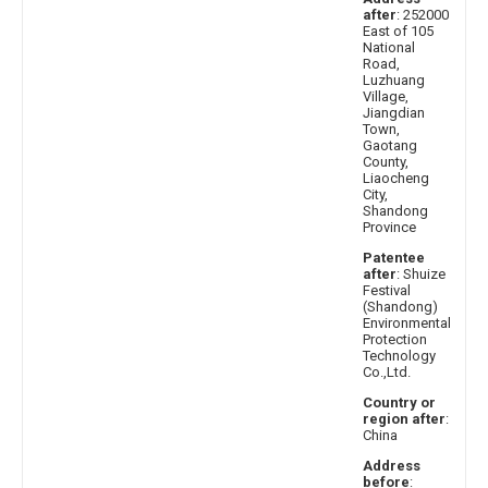
after
: 252000
East of 105
National
Road,
Luzhuang
Village,
Jiangdian
Town,
Gaotang
County,
Liaocheng
City,
Shandong
Province
Patentee
after
: Shuize
Festival
(Shandong)
Environmental
Protection
Technology
Co.,Ltd.
Country or
region after
:
China
Address
before
: