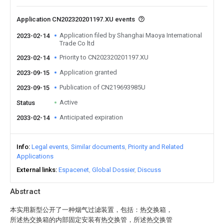
Application CN202320201197.XU events
Application filed by Shanghai Maoya International
2023-02-14
Trade Co ltd
Priority to CN202320201197.XU
2023-02-14
Application granted
2023-09-15
Publication of CN219693985U
2023-09-15
Active
Status
Anticipated expiration
2033-02-14
Info
Legal events
Similar documents
Priority and Related
Applications
External links
Espacenet
Global Dossier
Discuss
Abstract
本实用新型公开了一种烟气过滤装置，包括：热交换箱，
所述热交换箱的内部固定安装有热交换管，所述热交换管