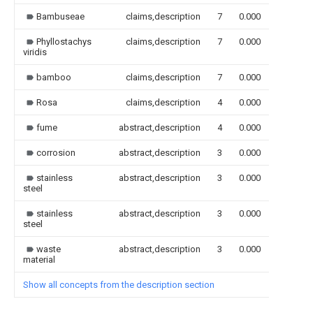
Bambuseae
claims,description
7
0.000
Phyllostachys
claims,description
7
0.000
viridis
bamboo
claims,description
7
0.000
Rosa
claims,description
4
0.000
fume
abstract,description
4
0.000
corrosion
abstract,description
3
0.000
stainless
abstract,description
3
0.000
steel
stainless
abstract,description
3
0.000
steel
waste
abstract,description
3
0.000
material
Show all concepts from the description section