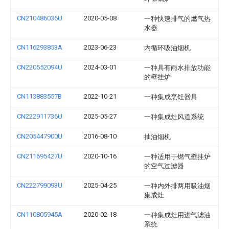
CN210486036U
2020-05-08
一种快速排气的燃气热
水器
CN116293853A
2023-06-23
内循环吸油烟机
CN220552094U
2024-03-01
一种具有雨水排放功能
的壁挂炉
CN113883557B
2022-10-21
一种集成烹饪器具
CN222911736U
2025-05-27
一种集成灶风道系统
CN205447900U
2016-08-10
抽油烟机
CN211695427U
2020-10-16
一种适用于燃气壁挂炉
的空气过滤器
CN222799093U
2025-04-25
一种内外排两用吸油烟
集成灶
CN110805945A
2020-02-18
一种集成灶用进气滤油
系统