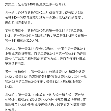
方式二，延长管340弯折形成至少一折弯部。
具体的，通过在延长管340上形成折弯部，使得吸入到延
长管340中的空气在流动过程中会发生流动方向的改变，
进而实现降低噪音。
某些实施例中，延长管340包括第一管体341和第二管体
342，第一管体341呈倒U型结构，第二管体342连接在第一
管体341和三通320之间。
具体说，第一管体341呈倒U型结构，进而在第一管体341
上形成两道折弯部。而第二管体342与第一管体341的连接
部位也可以采用相对倾斜布置的方式，进而在连接处形成
第三道折弯部。
另一个实施例中，第一管体341包括横管3421和两个纵管
3422，横管3421的两端部分别设置有纵管3422，其中一纵
管3422与第二管体342连接，横管3421上形成膨胀部位
3423。
具体的，第一管体341集成有上述方式一和方式二两种结
构设计，横管3421和纵管3422的连接部位形成折弯部，而
膨胀部位3423处则形成变径管结构，以更有效的提高消音
的效果。