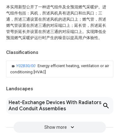
本实用新型公开了一种进气组件及全预混燃气采暖炉。进
气组件包括：风机，所述风机具有进风口和出风口；三
通，所述三通设置在所述风机的进风口上；燃气管，所述
燃气管设置在所述三通的对应端口上；延长管，所述延长
管弯折延长并设置在所述三通的对应端口上。实现降低全
预混燃气采暖炉运行时产生的噪音以提高用户体验性。
Classifications
Y02B30/00
Energy efficient heating, ventilation or air
conditioning [HVAC]
Landscapes
Heat-Exchange Devices With Radiators
And Conduit Assemblies
Show more