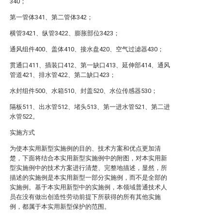
340；
第一管体341、第二管体342；
横管3421、纵管3422、膨胀部位3423；
通风组件400、盖体410、接水盘420、空气过滤器430；
贯通口411、插装口412、第一缺口413、延伸部414、通风
管道421、排水管422、第二缺口423；
水封组件500、水箱510、封盖520、水位传感器530；
隔板511、出水管512、堵头513、第一进水管521、第二进
水管522。
实施方式
为使本实用新型实施例的目的、技术方案和优点更加清
楚，下面将结合本实用新型实施例中的附图，对本实用新
型实施例中的技术方案进行清楚、完整地描述，显然，所
描述的实施例是本实用新型一部分实施例，而不是全部的
实施例。基于本实用新型中的实施例，本领域普通技术人
员在没有做出创造性劳动前提下所获得的所有其他实施
例，都属于本实用新型保护的范围。