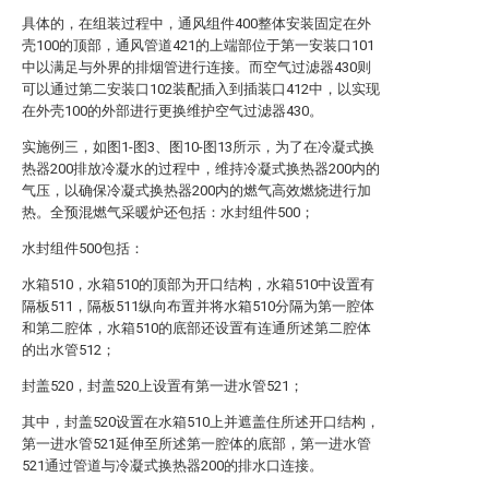
具体的，在组装过程中，通风组件400整体安装固定在外
壳100的顶部，通风管道421的上端部位于第一安装口101
中以满足与外界的排烟管进行连接。而空气过滤器430则
可以通过第二安装口102装配插入到插装口412中，以实现
在外壳100的外部进行更换维护空气过滤器430。
实施例三，如图1-图3、图10-图13所示，为了在冷凝式换
热器200排放冷凝水的过程中，维持冷凝式换热器200内的
气压，以确保冷凝式换热器200内的燃气高效燃烧进行加
热。全预混燃气采暖炉还包括：水封组件500；
水封组件500包括：
水箱510，水箱510的顶部为开口结构，水箱510中设置有
隔板511，隔板511纵向布置并将水箱510分隔为第一腔体
和第二腔体，水箱510的底部还设置有连通所述第二腔体
的出水管512；
封盖520，封盖520上设置有第一进水管521；
其中，封盖520设置在水箱510上并遮盖住所述开口结构，
第一进水管521延伸至所述第一腔体的底部，第一进水管
521通过管道与冷凝式换热器200的排水口连接。