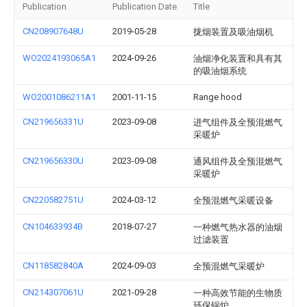
Publication
Publication Date
Title
CN208907648U
2019-05-28
拢烟装置及吸油烟机
WO2024193065A1
2024-09-26
油烟净化装置和具有其
的吸油烟系统
WO2001086211A1
2001-11-15
Range hood
CN219656331U
2023-09-08
进气组件及全预混燃气
采暖炉
CN219656330U
2023-09-08
通风组件及全预混燃气
采暖炉
CN220582751U
2024-03-12
全预混燃气采暖设备
CN104633934B
2018-07-27
一种燃气热水器的油烟
过滤装置
CN118582840A
2024-09-03
全预混燃气采暖炉
CN214307061U
2021-09-28
一种高效节能的生物质
环保锅炉