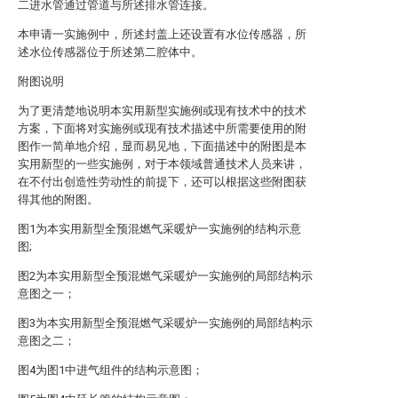
二进水管通过管道与所述排水管连接。
本申请一实施例中，所述封盖上还设置有水位传感器，所
述水位传感器位于所述第二腔体中。
附图说明
为了更清楚地说明本实用新型实施例或现有技术中的技术
方案，下面将对实施例或现有技术描述中所需要使用的附
图作一简单地介绍，显而易见地，下面描述中的附图是本
实用新型的一些实施例，对于本领域普通技术人员来讲，
在不付出创造性劳动性的前提下，还可以根据这些附图获
得其他的附图。
图1为本实用新型全预混燃气采暖炉一实施例的结构示意
图;
图2为本实用新型全预混燃气采暖炉一实施例的局部结构示
意图之一；
图3为本实用新型全预混燃气采暖炉一实施例的局部结构示
意图之二；
图4为图1中进气组件的结构示意图；