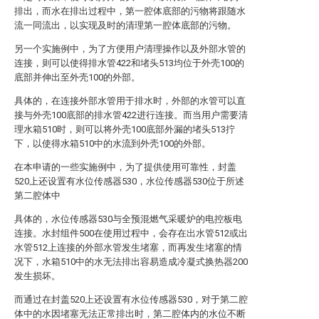
排出，而水在排出过程中，第一腔体底部的污物将跟随水
流一同流出，以实现及时的清理第一腔体底部的污物。
另一个实施例中，为了方便用户清理操作以及外部水管的
连接，则可以使得排水管422和堵头513均位于外壳100的
底部并伸出至外壳100的外部。
具体的，在连接外部水管用于排水时，外部的水管可以直
接与外壳100底部的排水管422进行连接。而当用户需要清
理水箱510时，则可以将外壳100底部外漏的堵头513拧
下，以使得水箱510中的水流到外壳100的外部。
在本申请的一些实施例中，为了提供使用可靠性，封盖
520上还设置有水位传感器530，水位传感器530位于所述
第二腔体中
具体的，水位传感器530与全预混燃气采暖炉的电控板电
连接。水封组件500在使用过程中，会存在出水管512或出
水管512上连接的外部水管发生堵塞，而再发生堵塞的情
况下，水箱510中的水无法排出容易造成冷凝式换热器200
发生损坏。
而通过在封盖520上还设置有水位传感器530，对于第二腔
体中的水因堵塞无法正常排出时，第二腔体内的水位不断