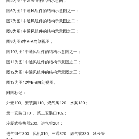
图5为图4中延长管的结构示意图；
图6为图1中通风组件的结构示意图之一；
图7为图1中通风组件的结构示意图之二；
图8为图1中通风组件的结构示意图之三；
图9为图8中A-A向剖视图；
图10为图1中通风组件的结构示意图之一；
图11为图1中通风组件的结构示意图之二；
图12为图1中通风组件的结构示意图之三；
图13为图12中B-B向剖视图。
附图标记：
外壳100、安装架110、燃气阀120、水泵130；
第一安装口101、第二安装口102；
冷凝式换热器200、进气管201；
进气组件300、风机310、三通320、燃气管330、延长管