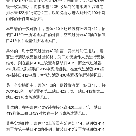
管道421的外壁流到接水盘420中，进而通过接水盘420来
统一收集雨水，而接水盘420所收集到的雨水则可以通过
排水管422排至指定位置，以避免雨水进入到外壳100中对
内部的器件造成损坏。
本申请的一实施例中，盖体410上还设置有插装口412，插
装口412位于所述通风口的外侧，空气过滤器430插在插装
口412中并遮盖住所述通风口。
具体的，对于空气过滤器430而言，其长时间使用后，需
要进行清洗或更换过滤耗材，为了方便操作人员进行更换
维修。则在盖体410上设置有插装口412，而空气过滤器
430则插入到插装口412中完成组装。在空气过滤器430插
在插装口412中后，空气过滤器430将遮挡住所述通风口。
另一个实施例中，盖体410的一侧设置有第一缺口413，接
水盘420的一侧设置有第二缺口423，第一缺口413和第二
缺口423形成所述通风口。
具体的，在将盖体410安装在接水盘420上后，第一缺口
413和第二缺口423对接在一起形成所述通风口。
某些实施例中，盖体410上设置有延伸部414，延伸部414
布置在第一缺口413的外侧，插装口412设置在延伸部414
上。