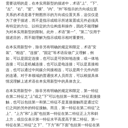
需要说明的是，在本实用新型的描述中，术语“上”、“下”、
“左”、“右”、“竖”、“横”、“内”、“外”等指示的方向或位置
关系的术语是基于附图所示的方向或位置关系，这仅仅是
为了便于描述，而不是指示或暗示所述装置或元件必须具
有特定的方位、以特定的方位构造和操作，因此不能理解
为对本实用新型的限制。此外，术语“第一”、“第二”仅用于
描述目的，而不能理解为指示或暗示相对重要性。
在本实用新型中，除非另有明确的规定和限定，术语“安
装”、“相连”、“连接”、“固定”等术语应做广义理解，例
如，可以是固定连接，也可以是可拆卸地连接，或一体地
连接；可以是机械连接，也可以是电连接；可以是直接相
连，也可以通过中间媒介间接相连，可以是两个元件内部
的连通。对于本领域的普通技术人员而言，可以根据具体
情况理解上述术语在本实用新型中的具体含义。
在本实用新型中，除非另有明确的规定和限定，第一特征
在第二特征之“上”或之“下”可以包括第一和第二特征直接接
触，也可以包括第一和第二特征不是直接接触而是通过它
们之间的另外的特征接触。而且，第一特征在第二特征“之
上”、“上方”和“上面”包括第一特征在第二特征正上方和斜
上方，或仅仅表示第一特征水平高度高于第二特征。第一
特征在第二特征“之下”、“下方”和“下面”包括第一特征在第