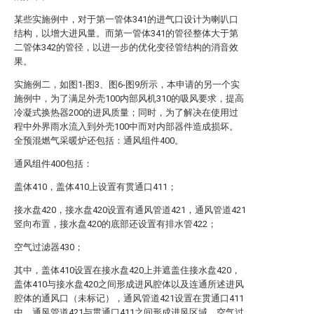
某些实施例中，对于第一管体341的进气口设计为喇叭口
结构，以增大进风量。而第一管体341的管径整体大于第
二管体342的管径，以进一步的优化变径管结构的消音效
果。
实施例二，如图1-图3、图6-图9所示，本申请的另一个实
施例中，为了满足外壳100内部风机310的吸风要求，提高
冷凝式换热器200的进风质量；同时，为了解决在使用过
程中外界雨水流入到外壳100中而对内部器件造成损坏。
全预混燃气采暖炉还包括：通风组件400。
通风组件400包括：
盖体410，盖体410上设置有贯通口411；
接水盘420，接水盘420设置有通风管道421，通风管道421
竖向布置，接水盘420的底部还设置有排水管422；
空气过滤器430；
其中，盖体410设置在接水盘420上并遮盖住接水盘420，
盖体410与接水盘420之间形成进风腔体以及连通所述进风
腔体的通风口（未标记），通风管道421设置在贯通口411
中，通风管道421与贯通口411之间形成进风区域，空气过