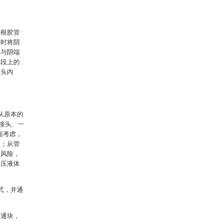
一根胶管
同时将阴
部与阴端
封段上的
端头内
从原本的
接头、一
面考虑，
率；从管
漏风险，
高压液体
式，并通
直通块，