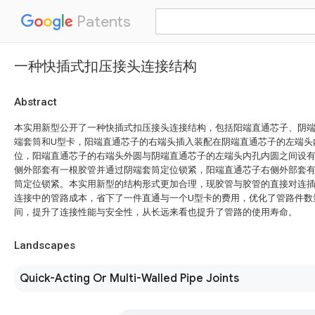
Patents
一种快插式扣压接头连接结构
Abstract
本实用新型公开了一种快插式扣压接头连接结构，包括阳端直通芯子、阴
端套筒和U型卡，阳端直通芯子的右端头插入装配在阴端直通芯子的左端头
位，阳端直通芯子的右端头外圆与阴端直通芯子的左端头内孔内圆之间设
侧外部套有一根胶管并通过阴端套筒定位锁紧，阳端直通芯子右侧外部套
筒定位锁紧。本实用新型的结构形式更加合理，现胶管与胶管的直接对连
连接中的管路成本，省下了一件直通与一个U型卡的费用，优化了管路件数
间，提升了连接性能与安全性，从长远来看也提升了管路的使用寿命。
Landscapes
Quick-Acting Or Multi-Walled Pipe Joints