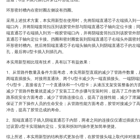
环形密封槽内在密封圈左侧设有挡圈。
采用上述技术方案，本实用新型在使用时，先将阳端直通芯子左端插入到
端口内，并将阳端套筒扣压到该胶管外部与阳端直通芯子轴向定位卡接；
端直通芯子右端插入到另一根胶管端口内，并将阴端套筒扣压到该胶管外
直通芯子轴向定位卡接。挡圈和密封圈套装到阳端直通芯子右端头外圆密
环形密封槽内。然后将阳端直通芯子右端头轴向插入到阴端直通芯子的左
孔，最后将U型卡插入到插孔内。
本实用新型相比现有技术，具有以下有益效果：
1、从管路件数量及备件方面考虑，本实用新型直观的减少了管路件数量，
两端直插接头、对接用直通块、两个U型卡减少为一端直插接头、一端阴端
个U型卡，直接省去了一个直通块和一个U型卡；从液压支架安装整备的方
减少了管路件数量就是减少了安装工工作步骤与安装时间，提高了工作效
路系统安全方面考虑，减少了管路连接位点，提高了连接性能，减少了泄
保证了井下操作人员的生命安全；从管路性能方面考虑，胶管对接减少了
冲击，提高了胶管总成的寿命。
2、阳端直通芯子插入阴端直通芯子内部，两者之间的连接仅仅通过插拔方
过设置U型卡实现轴向定位，安装和拆卸均操作更加简单便捷。
综上所述，本实用新型的结构形式更加合理，在胶管接头端上取代掉对接