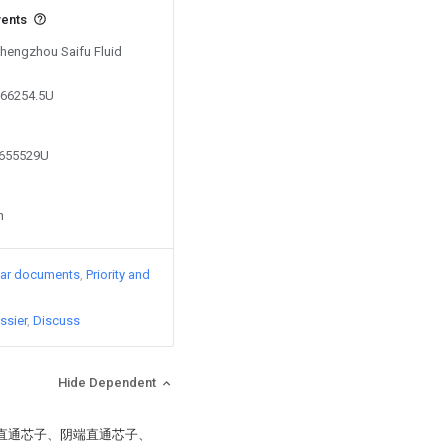
vents
Zhengzhou Saifu Fluid
166254.5U
9655529U
n
lar documents
Priority and
ssier
Discuss
Hide Dependent
端直通芯子、阴端直通芯子、