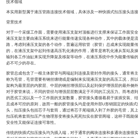
技术领域
本实用新型属于液压管路连接技术领域，具体涉及一种快插式扣压接头连
背景技术
对于一个采煤工作面，需要使用液压支架对顶板进行支撑来保证工作面安
液压支架主要由液压系统来进行能量传递实现各种动作，其中的载体便是
路，考虑到液压支架的各个动作，普遍运用软管（胶管）总成来实现能量
的，在液压支架中起到传递高压乳化液的作用，通常是将乳化液从泵站及
输到各工作油缸来实现升降架及移架等动作，在液压系统中作为能量传输
必不可少的存在。
胶管总成包含了一根主体胶管与两端起到连接及密封作用的接头，通常将
称为毛管，毛管需要有钢丝缠绕或是编制来实现液压支架的高压工况，所
架构为最里层的内胶层、中层的钢丝增强层以及起到保护增强层的最外侧
对于胶管来说，不同的管径与增强层层数满足于不同的工况压力。而考虑
的恶劣工况以及一个工作面的支架数量，胶管接头遵循着易于拔插安装、
且成本可控的原则，故而一般的胶管接头均是使用外部U形销固定的快插式
头，扣压接头包括芯子与套筒，通过将芯子尾端插入剥了外胶的毛管，其
扣压机将套筒扣压产生物理形变将接头死死扣实在胶管两端，这样子既能
安全性又能保证连接可靠性。
传统的快插式扣压接头均为插入端，对于通常的阀块连接和多通块连接很