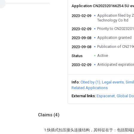
Application CN202320166254.5U e
Application filed by 
2023-02-09
Technology Co ltd
Priority to CN202320
2023-02-09
Application granted
2023-09-08
Publication of CN21
2023-09-08
Active
Status
Anticipated expiratio
2033-02-09
Info
Cited by (1)
Legal events
Simi
Related Applications
External links
Espacenet
Global Do
Claims
(4)
1.快插式扣压接头连接结构，其特征在于：包括阳