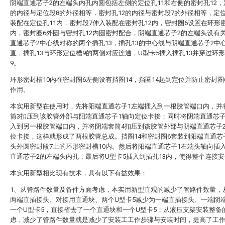
阴端直通芯子2的左端头内孔内圆包括左侧的定位孔11和右侧的密封孔12，
的内径与定位段8的外径相等，密封孔12的内径与密封段7的外径相等，定
装配在定位孔11内，密封段7伸入装配在密封孔12内，密封圈6设置在环形密
内，密封圈6外圆与密封孔12内圆密封配合，阴端直通芯子2的左端头设有
直通芯子2中心线对称的两个插孔13，插孔13的中心线与阴端直通芯子2中
直，插孔13与环形定位槽9的两侧对应连通，U型卡5插入插孔13并穿过环
9。
环形密封槽10内在密封圈6左侧设有挡圈14，挡圈14起到定位并防止密封圈
作用。
本实用新型在使用时，先将阳端直通芯子1左端插入到一根胶管端口内，并
筒3扣压到该胶管外部与阳端直通芯子1轴向定位卡接；同时将阴端直通芯子
入到另一根胶管端口内，并将阴端套筒4扣压到该胶管外部与阴端直通芯子
位卡接，这样就形成了两根胶管总成。挡圈14和密封圈6套装到阳端直通芯
头外圆密封段7上的环形密封槽10内。然后将阳端直通芯子1右端头轴向插
直通芯子2的左端头内孔，最后将U型卡5插入到插孔13内，使得整个连接
本实用新型相比现有技术，具有以下有益效果：
1、从管路件数量及备件方面考虑，本实用新型直观的减少了管路件数量，
两端直插接头、对接用直通块、两个U型卡5减少为一端直插接头、一端阴
一个U型卡5，直接省去了一个直通块和一个U型卡5；从液压支架安装整备
虑，减少了管路件数量就是减少了安装工工作步骤与安装时间，提高了工