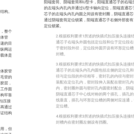
阳端套筒、阴端套筒和U型卡，阳端直通芯子的右端
的左端头内孔内并通过U型卡轴向定位，阳端直通芯
接结构。
芯子的左端头内孔内圆之间设有密封圈，阴端直通芯
通过阴端套筒定位锁紧，阳端直通芯子右侧外部套有
定位锁紧。
全，整个
2.根据权利要求1所述的快插式扣压接头连接
流体管
通芯子右端头外圆包括定位段和位于定位段右
传递的目
于密封段外径，定位段外圆开设有环形定位槽
操纵阀运
封槽。
的载体是
3.根据权利要求2所述的快插式扣压接头连接
通芯子的左端头内孔内圆包括左侧的定位孔和
主体胶管
径与定位段的外径相等，密封孔的内径与密封
以毛管的
装配在定位孔内，密封段伸入装配在密封孔内
外胶层，
内，密封圈外圆与密封孔内圆密封配合，阴端
到工作面
阴端直通芯子中心线对称的两个插孔，插孔的
结构牢靠
线垂直，插孔与环形定位槽的两侧对应连通，
扣压接
定位槽。
上再通过
保证结构
4.根据权利要求3所述的快插式扣压接头连接
封槽内在密封圈左侧设有挡圈。
实用，但