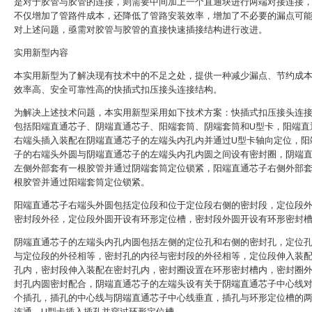
是对于胶管与胶管的连接，则需要中间加上一个直通块进行两端对接连接
不仅增加了管路件成本，还降低了管路安装效率，增加了不必要的漏点可
对上述问题，亟需对胶管与胶管的直接快速插接结构进行改进。
实用新型内容
本实用新型为了解决现有技术中的不足之处，提供一种减少漏点、节约成
效率高、安全可靠性高的快插式扣压接头连接结构。
为解决上述技术问题，本实用新型采用如下技术方案：快插式扣压接头连
包括阳端直通芯子、阴端直通芯子、阳端套筒、阴端套筒和U型卡，阳端直
右端头插入装配在阴端直通芯子的左端头内孔内并通过U型卡轴向定位，阳
子的右端头外圆与阴端直通芯子的左端头内孔内圆之间设有密封圈，阴端
左侧外部套有一根胶管并通过阴端套筒定位锁紧，阳端直通芯子右侧外部
根胶管并通过阳端套筒定位锁紧。
阳端直通芯子右端头外圆包括定位段和位于定位段右侧的密封段，定位段
密封段外径，定位段外圆开设有环形定位槽，密封段外圆开设有环形密封
阴端直通芯子的左端头内孔内圆包括左侧的定位孔和右侧的密封孔，定位
与定位段的外径相等，密封孔的内径与密封段的外径相等，定位段伸入装
孔内，密封段伸入装配在密封孔内，密封圈设置在环形密封槽内，密封圈
封孔内圆密封配合，阴端直通芯子的左端头设有关于阴端直通芯子中心线
个插孔，插孔的中心线与阴端直通芯子中心线垂直，插孔与环形定位槽的
连通，U型卡插入插孔并穿过环形定位槽。