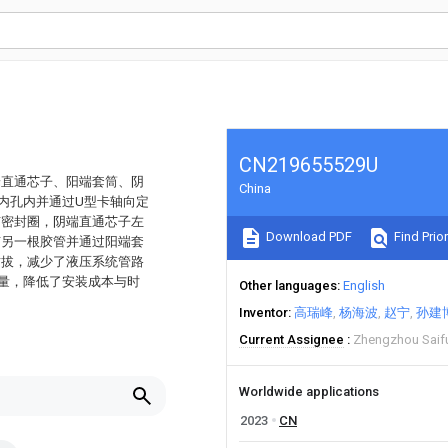
CN219655529U
端直通芯子、阳端套筒、阴
China
内孔内并通过U型卡轴向定
有密封圈，阴端直通芯子左
Download PDF
Find Prior
有另一根胶管并通过阳端套
插拔，减少了液压系统管路
量，降低了安装成本与时
Other languages
English
Inventor
高瑞峰
杨海波
赵宁
孙建
Current Assignee
Zhengzhou Saifu
Worldwide applications
2023
CN