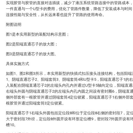
实现胶管与胶管的直接对连插拔，减少了液压系统管路连接中的管路成本
一件直通与一个U型卡的费用，优化了管路件数量，降低了安装成本与时间
连接性能与安全性，从长远来看也提升了管路的使用寿命。
附图说明
图1是本实用新型的装配结构示意图；
图2是阳端直通芯子的放大图；
图3是阴端直通芯子的放大图。
具体实施方式
如图1、图2和图3所示，本实用新型的快插式扣压接头连接结构，包括阳端
1、阴端直通芯子2、阳端套筒3、阴端套筒4和U型卡5，阳端直通芯子1的
入装配在阴端直通芯子2的左端头内孔内并通过U型卡5轴向定位，阳端直通
右端头外圆与阴端直通芯子2的左端头内孔内圆之间设有密封圈6，阴端直通
侧外部套有一根胶管并通过阴端套筒4定位锁紧，阳端直通芯子1右侧外部
根胶管并通过阳端套筒3定位锁紧。
阳端直通芯子1右端头外圆包括定位段8和位于定位段8右侧的密封段7，定
大于密封段7外径，定位段8外圆开设有环形定位槽9，密封段7外圆开设有
槽10。