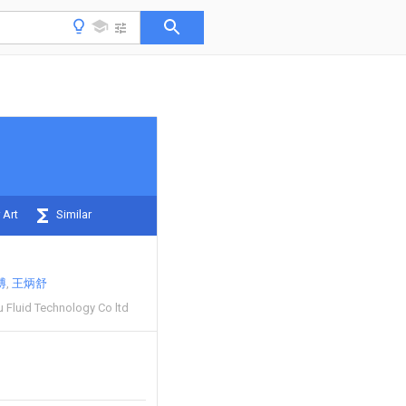
 Art
Similar
博
王炳舒
 Fluid Technology Co ltd