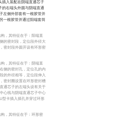
头插入装配在阴端直通芯子
子的右端头外圆与阴端直通
子左侧外部套有一根胶管并
另一根胶管并通过阳端套筒
结构，其特征在于：阳端直
侧的密封段，定位段外径大
，密封段外圆开设有环形密
结构，其特征在于：阴端直
右侧的密封孔，定位孔的内
段的外径相等，定位段伸入
，密封圈设置在环形密封槽
直通芯子的左端头设有关于
中心线与阴端直通芯子中心
U型卡插入插孔并穿过环形
结构，其特征在于：环形密