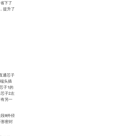
，省下了
，提升了
直通芯子
右端头插
芯子1的
芯子2左
套有另一
位段8外径
环形密封