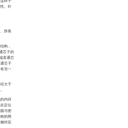
，这样子
能性。针
本、拆装
接结构，
通芯子的
端直通芯
直通芯子
套有另一
外径大于
槽。
孔的内径
配在定位
外圆与密
对称的两
两侧对应