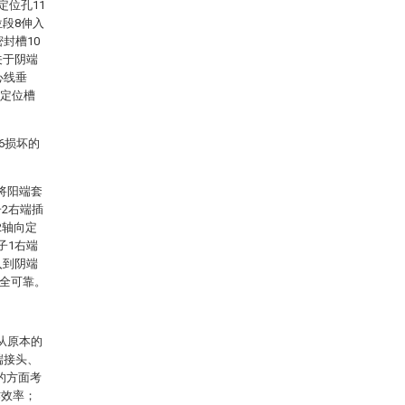
定位孔11
位段8伸入
封槽10
关于阴端
心线垂
形定位槽
6损坏的
将阳端套
2右端插
2轴向定
子1右端
入到阴端
安全可靠。
从原本的
端接头、
的方面考
作效率；