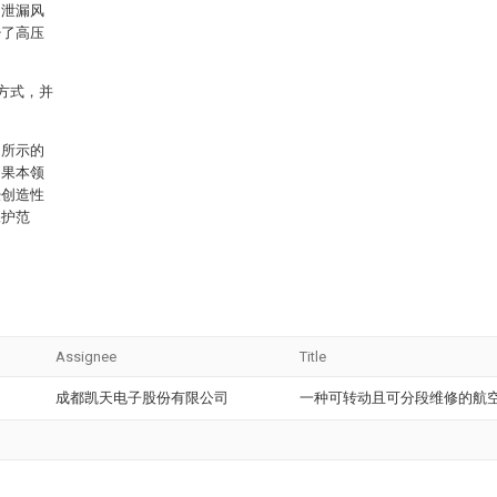
了泄漏风
少了高压
方式，并
中所示的
如果本领
经创造性
保护范
Assignee
Title
成都凯天电子股份有限公司
一种可转动且可分段维修的航