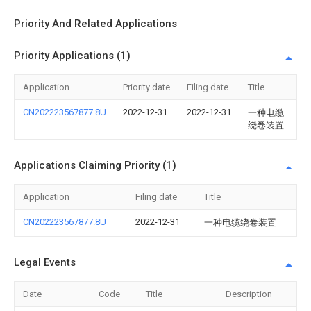
Priority And Related Applications
Priority Applications (1)
Application
Priority date
Filing date
Title
CN202223567877.8U
2022-12-31
2022-12-31
一种电缆
绕卷装置
Applications Claiming Priority (1)
Application
Filing date
Title
CN202223567877.8U
2022-12-31
一种电缆绕卷装置
Legal Events
Date
Code
Title
Description