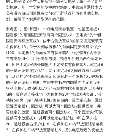
的实施例仅仅是本实用新型一部分实施例，而不是全部的
实施例。基于本实用新型中的实施例，本领域普通技术人
员在没有做出创造性劳动前提下所获得的所有其他实施
例，都属于本实用新型保护的范围。
参考图1、图2和图3，一种电缆绕卷装置，包括固定板1，
固定板1的顶面固定安装有两个固定块2，固定块2的一侧
固定安装有放置板3，位于右侧放置板3的顶面固定安装有
右保护柱18，位于左侧放置板3的顶面固定安装有左保护
柱20，固定板1的顶面设置有保护套8，保护套8的内部设
置有绕卷组件，用于绕卷电缆，绕卷组件包括两个固定环
6，所述固定环6的外圆壁面固定安装有保护套8，固定环6
的一侧开设有连接孔11，两个固定环6之间设置有活动柱
5，活动柱5的外圆壁面固定套设有若干个隔板10，隔板10
的一侧开设有卡槽9，右保护柱18的内圆壁面固定套设有
驱动电机7，驱动电机7为已有结构在此不做赘述，活动柱
5的一端穿过连接孔11与左保护柱20的内部活动套设，活
动柱5的另一端与驱动电机7旋转轴的一端固定安装，通过
设置固定板1，固定板1可以为两个固定块2提供固定，并
更稳定的放置，通过设置两个固定块2，两个固定块2可以
提供两个放置板3，并可以稳定右保护柱18和左保护柱
20，通过设置右保护柱18，右保护柱18内部放置驱动电机
7，左保护柱20内部放置活动柱5，提供电缆绕卷的安全放