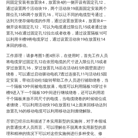
间固定安装有放置块4，放置块4的一侧开设有固定孔12，
通过设置两个活动块19，两个活动块19底面固定安装两个
限位孔15和两个放置孔16，可以让不同的电缆型号通过，
达到方便存储电缆的作用，通过设置放置块4，放置块4一
侧开设有固定孔12，可以为电缆通过限位孔15或者通过放
置孔16在通过固定孔12拉出或者收卷，通过设置隔板10可
以利用卡槽9将电缆穿过，通过设置活动块19在放置柱14
来回的移动。
工作原理：请参考图1-图4所示，在使用时，首先工作人员
将电缆穿过固定孔12在依照电缆的尺寸进入限位孔15或者
穿过放置孔16，穿过放置孔16后在活动柱5外圆壁面进行
绕卷，可以通过启动驱动电机7透过连接孔11与活动柱5固
定安装，带动活动柱5旋转帮助工作人员进行辅助绕卷，当
一个隔板10中间被电缆放满，电缆可以利用隔板10穿过卡
槽9进入下一个隔板10中间进行继续绕卷，还可以利用若
干个隔板来放不同尺寸的电缆，当电缆绕卷的时候错位或
者缠绕，可以利用活动快19在放置柱14上面来回移动达到
放置孔16的移动电缆可以利用移动达到缠绕解除。
尽管已经示出和描述了本实用新型的实施例，对于本领域
的普通技术人员而言，可以理解在不脱离本实用新型的原
理和精神的情况下可以对这些实施例进行多种变化、修