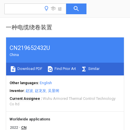
一种电缆绕卷装置
CN219652432U
China
Download PDF
Find Prior Art
Similar
Other languages
English
Inventor
赵波
赵龙发
吴显纲
Current Assignee
Wuhu Armored Thermal Control Technology
Co ltd
Worldwide applications
2022
CN