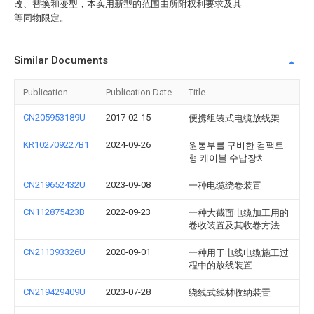
改、替换和变型，本实用新型的范围由所附权利要求及其
等同物限定。
Similar Documents
Publication
Publication Date
Title
CN205953189U
2017-02-15
便携组装式电缆放线架
KR102709227B1
2024-09-26
원통부를 구비한 컴팩트
형 케이블 수납장치
CN219652432U
2023-09-08
一种电缆绕卷装置
CN112875423B
2022-09-23
一种大截面电缆加工用的
卷收装置及其收卷方法
CN211393326U
2020-09-01
一种用于电线电缆施工过
程中的放线装置
CN219429409U
2023-07-28
绕线式线材收纳装置