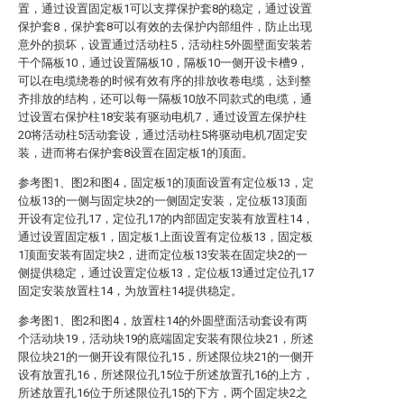
置，通过设置固定板1可以支撑保护套8的稳定，通过设置
保护套8，保护套8可以有效的去保护内部组件，防止出现
意外的损坏，设置通过活动柱5，活动柱5外圆壁面安装若
干个隔板10，通过设置隔板10，隔板10一侧开设卡槽9，
可以在电缆绕卷的时候有效有序的排放收卷电缆，达到整
齐排放的结构，还可以每一隔板10放不同款式的电缆，通
过设置右保护柱18安装有驱动电机7，通过设置左保护柱
20将活动柱5活动套设，通过活动柱5将驱动电机7固定安
装，进而将右保护套8设置在固定板1的顶面。
参考图1、图2和图4，固定板1的顶面设置有定位板13，定
位板13的一侧与固定块2的一侧固定安装，定位板13顶面
开设有定位孔17，定位孔17的内部固定安装有放置柱14，
通过设置固定板1，固定板1上面设置有定位板13，固定板
1顶面安装有固定块2，进而定位板13安装在固定块2的一
侧提供稳定，通过设置定位板13，定位板13通过定位孔17
固定安装放置柱14，为放置柱14提供稳定。
参考图1、图2和图4，放置柱14的外圆壁面活动套设有两
个活动块19，活动块19的底端固定安装有限位块21，所述
限位块21的一侧开设有限位孔15，所述限位块21的一侧开
设有放置孔16，所述限位孔15位于所述放置孔16的上方，
所述放置孔16位于所述限位孔15的下方，两个固定块2之