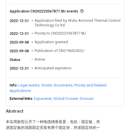
Application CN202223567877.8U events
Application filed by Wuhu Armored Thermal Control
2022-12-31
Technology Co ltd
Priority to CN202223567877.8U
2022-12-31
Application granted
2023-09-08
Publication of CN219652432U
2023-09-08
Active
Status
Anticipated expiration
2032-12-31
Info
Legal events
Similar documents
Priority and Related
Applications
External links
Espacenet
Global Dossier
Discuss
Abstract
本实用新型公开了一种电缆绕卷装置，包括：固定板，所
述固定板的顶面固定安装有两个固定块，所述固定块的一