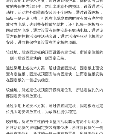
通过采用上述技术方案，通过设置保护套，保护套可以有
效的去保护内部组件，防止出现意外的损坏，设置通过活
动柱，活动柱外圆壁面安装若干个隔板，通过设置隔板，
隔板一侧开设卡槽，可以在电缆绕卷的时候有效有序的排
放收卷电缆，达到整齐排放的结构，还可以每一隔板放不
同款式的电缆，通过设置有保护安装有驱动电机，通过设
置左保护柱将活动柱活动套设，通过活动将驱动电机固定
安装，进而将保护套设置在固定板的顶面。
较佳地，所述固定板的顶面设置有定位板，所述定位板的
一侧与所述固定块的一侧固定安装。
通过采用上述技术方案，通过设置固定板，固定板上面设
置有定位板，固定板顶面安装有固定块，进而定位板安装
在固定板的一侧提供稳定。
较佳地，所述定位板顶面开设有定位孔，所述定位孔的内
部固定安装有放置柱。
通过采用上述技术方案，通过设置固定板，固定板通过定
位孔固定安装放置柱，为放置柱提供稳定。
较佳地，所述放置柱的外圆壁面活动套设有两个活动块，
所述活动块的底端固定安装有限位块，所述限位块的一侧
开设有限位孔，所述的一侧开设有放置孔，所述限位孔位