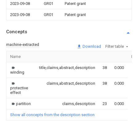
2023-09-08
GR01
Patent grant
2023-09-08
GR01
Patent grant
Concepts
machine-extracted
Download
Filter table
Name
Ima
title,claims,abstract,description
38
0.000
winding
claims,abstract,description
38
0.000
protective
effect
partition
claims,description
23
0.000
Show all concepts from the description section