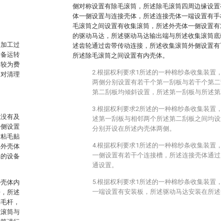
侧对称设置有除毛滚筒，所述除毛滚筒四周边缘设置
体一侧设置与连接壳体，所述连接壳体一端设置有手
毛滚筒之间设置有收集滚筒，所述外壳体一侧设置有
的驱动马达，所述驱动马达输出端与所述收集滚筒底
的加工过
述齿轮通过齿带传动连接，所述收集滚筒外侧设置有
设备运转
所述除毛滚筒之间设置有内壳体。
，较为费
2.根据权利要求1所述的一种棉纱条收集装置
繁对清理
两侧分别设置有若干个第一刮板与若干个第二
第二刮板均倾斜设置，所述第一刮板与所述第
3.根据权利要求2所述的一种棉纱条收集装置
上没有及
述第一刮板与相邻两个所述第二刮板之间均设
外侧设置
分别开设在所述内壳体两侧。
对粘毛贴
4.根据权利要求1所述的一种棉纱条收集装置
得外壳体
一侧设置有若干个连接槽，所述连接壳体通过
部的设备
通设置。
5.根据权利要求1所述的一种棉纱条收集装置
外壳体内
一端设置有安装板，所述驱动马达安装在所述
杆，所述
刮毛杆，
理滚筒与