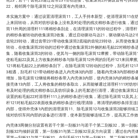
轮23，若干个齿轮23通过齿带231传动连接，收集滚筒2外侧设置有可拆卸
22，相邻两个除毛滚筒12之间设置有内壳体3。
本实施方案中：通过设置清理滚筒11，工人手持本新型，使清理滚筒11在
上来回转动，从而对纺纱设备上没有及时处理的残次棉纱条进行收集，通
筒11外周的清理杆111将棉纱条刮走，在清理滚筒11的转动过程中，清理杆1
的棉纱条被转动的收集滚筒2收集，通过启动驱动马达21，驱动驱动马达2
齿轮23转动，通过齿带231带动收集滚筒2底端的齿轮23转动，从而使收集
转动，在收集滚筒2转动的过程中通过收集滚筒2外侧的粘毛贴22对棉纱条
集，随着收集滚筒2的转动，使其与一侧的除毛滚筒12摩擦，带动除毛滚筒
使粘毛贴22及其上方收集的棉纱条与除毛滚筒12外周的刮毛杆121来回摩擦
121将粘毛贴22上的棉纱条刮下，在除毛滚筒12转动的过程中，刮毛杆121
3相遇，刮毛杆121带动棉纱条进入内壳体3的内部，随着内壳体3内部棉纱
增加，除毛滚筒12继续将棉纱条带入内壳体3内部，使内壳体3内的棉纱条
接壳体13内部，工人将收集的棉纱条取出，从而能够通过清理杆111对纺
有及时处理的残次棉纱条以及纺织设备上的毛絮进行清理，通过收集滚筒2
设置的粘毛贴22对清理杆111上的棉纱条进行收集，通过除毛滚筒12及其
杆121对粘毛贴22表面收集的棉纱条进行梳理清除，将清理的棉纱条排至连
内部，使得外壳体1内腔的清理滚筒11、除毛滚筒12与收集滚筒2能够持续
续对纺织车间内部的设备进行清理，使本新型能够连续工作，提高其工作
内壳体3两侧分别设置有若干个第一刮板31与若干个第二刮板32，第一刮板
刮板32均倾斜设置，第一刮板31与第二刮板32呈反方向设置；通过在内壳
置第一刮板31与第二刮板32，在刮毛杆121与第一刮板31、第二刮板32相