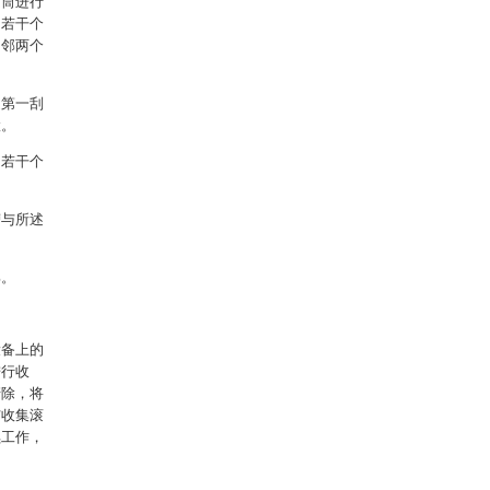
滚筒进行
，若干个
相邻两个
述第一刮
置。
，若干个
槽与所述
部。
设备上的
进行收
清除，将
与收集滚
续工作，