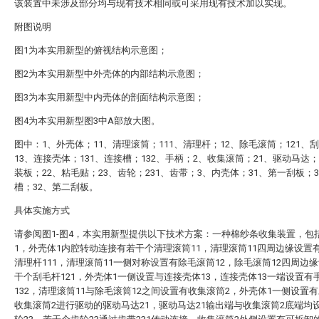
该装置中未涉及部分均与现有技术相同或可采用现有技术加以实现。
附图说明
图1为本实用新型的俯视结构示意图；
图2为本实用新型中外壳体的内部结构示意图；
图3为本实用新型中内壳体的剖面结构示意图；
图4为本实用新型图3中A部放大图。
图中：1、外壳体；11、清理滚筒；111、清理杆；12、除毛滚筒；121、
13、连接壳体；131、连接槽；132、手柄；2、收集滚筒；21、驱动马达；
装板；22、粘毛贴；23、齿轮；231、齿带；3、内壳体；31、第一刮板；3
槽；32、第二刮板。
具体实施方式
请参阅图1-图4，本实用新型提供以下技术方案：一种棉纱条收集装置，包
1，外壳体1内腔转动连接有若干个清理滚筒11，清理滚筒11四周边缘设置
清理杆111，清理滚筒11一侧对称设置有除毛滚筒12，除毛滚筒12四周边
干个刮毛杆121，外壳体1一侧设置与连接壳体13，连接壳体13一端设置有
132，清理滚筒11与除毛滚筒12之间设置有收集滚筒2，外壳体1一侧设置
收集滚筒2进行驱动的驱动马达21，驱动马达21输出端与收集滚筒2底端均