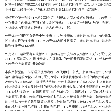
过第一刮板31与第二刮板32将刮毛杆121上的棉纱条与毛絮刮到内壳体3内
毛杆121上保持干净，能够继续对粘毛贴22上的棉纱条与毛絮清理。
相邻两个第一刮板31与相邻两个第二刮板32之间均设置有通槽311，若干个通
分别开设在内壳体3两侧；通过设置通槽311，使被第一刮板31与第二刮板3
的棉纱条与毛絮通过通槽311进入内壳体3内部。
外壳体1一侧设置有若干个连接槽131，连接壳体13通过连接槽131与内壳体
置；通过设置连接槽131，当内壳体3内部被挤满后，通过连接槽131将棉
排到连接壳体13内部。
外壳体1一端设置有安装板211，驱动马达21安装在安装板211顶部；通过
211，对驱动马达21进行安装，在外壳体1的外部开启驱动马达21，带动外
的若干个收集滚筒2开始转动。
本实用新型的工作原理及使用流程：在使用时，首先开启驱动马达21，驱
达21输出端的齿轮23转动，通过齿带231带动收集滚筒2底端的齿轮23转动
收集滚筒2开始转动，同时手持手柄132使清理滚筒11在纺织设备上来回转
对纺纱设备上没有及时处理的残次棉纱条进行收集，通过清理滚筒11外周
111将棉纱条刮走，在清理滚筒11的转动过程中，清理杆111之间的棉纱条
收集滚筒2收集，收集滚筒2外侧的粘毛贴22对棉纱条进行收集，随着收集
动，使其与一侧的除毛滚筒12摩擦，带动除毛滚筒12转动，使粘毛贴22及
集的棉纱条与除毛滚筒12外周的刮毛杆121来回摩擦，将粘毛贴22上的棉