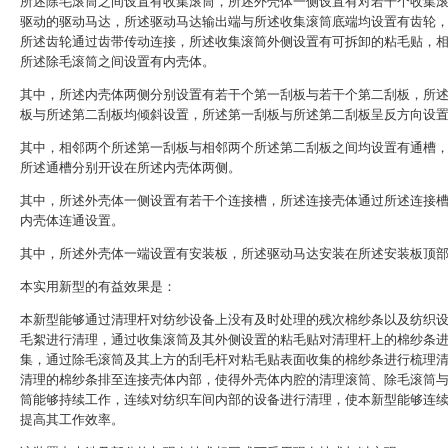
所述除毛滚筒之间设置有收集滚筒，所述外壳体一侧设置有对若干个收集
驱动的驱动马达，所述驱动马达输出端与所述收集滚筒底端均设置有齿轮
所述齿轮通过齿带传动连接，所述收集滚筒外侧设置有可拆卸的粘毛贴，
所述除毛滚筒之间设置有内壳体。
其中，所述内壳体两侧分别设置有若干个第一刮板与若干个第二刮板，所
板与所述第二刮板均倾斜设置，所述第一刮板与所述第二刮板呈反方向设
其中，相邻两个所述第一刮板与相邻两个所述第二刮板之间均设置有通槽
所述通槽分别开设在所述内壳体两侧。
其中，所述外壳体一侧设置有若干个连接槽，所述连接壳体通过所述连接
内壳体连通设置。
其中，所述外壳体一端设置有安装板，所述驱动马达安装在所述安装板顶
本实用新型的有益效果是：
本新型能够通过清理杆对纺纱设备上没有及时处理的残次棉纱条以及纺织
毛絮进行清理，通过收集滚筒及其外侧设置的粘毛贴对清理杆上的棉纱条
集，通过除毛滚筒及其上方的刮毛杆对粘毛贴表面收集的棉纱条进行梳理
清理的棉纱条排至连接壳体内部，使得外壳体内腔的清理滚筒、除毛滚筒
筒能够持续工作，连续对纺织车间内部的设备进行清理，使本新型能够连
提高其工作效率。