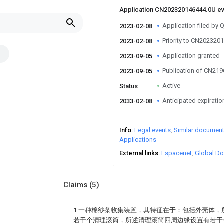
Application CN202320146444.0U e
Application filed by Q
2023-02-08
Priority to CN202320
2023-02-08
Application granted
2023-09-05
Publication of CN21
2023-09-05
Active
Status
Anticipated expiratio
2033-02-08
Info
Legal events
Similar documen
Applications
External links
Espacenet
Global Do
Claims
(5)
1.一种棉纱条收集装置，其特征在于：包括外壳体
若干个清理滚筒，所述清理滚筒四周边缘设置有若干