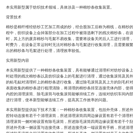
本实用新型属于纺织技术领域，具体涉及一种棉纱条收集装置。
背景技术
棉纱是棉纤维经纺纱工艺加工而成的纱，经合股加工后称为棉线，在棉纱
程中，纺织设备上会掉落部分在加工过程中被筛选剩下的残次棉纱条，在
时，其上方的废弃棉纱与毛絮不易收集，需要将设备关闭后人工进行清理
时费力，在设备正常运转时无法对棉纱条与毛絮进行收集清理，且需要频
出的棉纱条与毛絮进行处理，清理效率较低。
实用新型内容
本实用新型提供了一种棉纱条收集装置，具有能够通过清理杆对纺纱设备
时处理的残次棉纱条以及纺织设备上的毛絮进行清理，通过收集滚筒及其
的粘毛贴对清理杆上的棉纱条进行收集，通过除毛滚筒及其上方的刮毛杆
表面收集的棉纱条进行梳理清除，将清理的棉纱条排至连接壳体内部，使
内腔的清理滚筒、除毛滚筒与收集滚筒能够持续工作，连续对纺织车间内
进行清理，使本新型能够连续工作，提高其工作效率的问题。
本实用新型提供如下技术方案：一种棉纱条收集装置，包括外壳体，所述
腔转动连接有若干个清理滚筒，所述清理滚筒四周边缘设置有若干个清理
清理滚筒一侧对称设置有除毛滚筒，所述除毛滚筒四周边缘设置有若干个
所述外壳体一侧设置与连接壳体，所述连接壳体一端设置有手柄，所述清