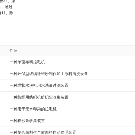
板31、第
后，通过
11、除
Title
一种单面布料拉毛机
一种环保型玻璃纤维粉制作加工原料清洗设备
一种绳状水洗机用水洗液过滤装置
一种纺织用纺织机纺织尘收集装置
一种用于无水印染的拉毛机
一种棉纱条收集装置
一种复合面料生产前面料自动除毛装置