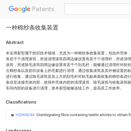
Patents
一种棉纱条收集装置
Abstract
本实用新型属于纺织技术领域，尤其为一种棉纱条收集装置，包括外壳体
有若干个清理滚筒，所述清理滚筒四周边缘设置有若干个清理杆，所述清
滚筒，所述除毛滚筒四周边缘设置有若干个刮毛杆；能够通过清理杆对纺
次棉纱条以及纺织设备上的毛絮进行清理，通过收集滚筒及其外侧设置的
进行收集，通过除毛滚筒及其上方的刮毛杆对粘毛贴表面收集的棉纱条进
条排至连接壳体内部，使得外壳体内腔的清理滚筒、除毛滚筒与收集滚筒
车间内部的设备进行清理，使本新型能够连续工作，提高其工作效率。
Classifications
Y02W30/66
Disintegrating fibre-containing textile articles to obtain f
Landscapes