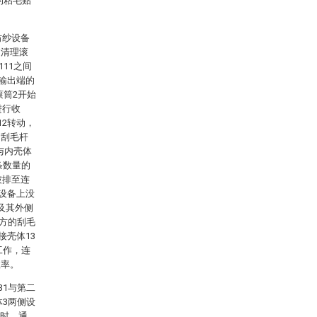
的粘毛贴
纺纱设备
过清理滚
11之间
1输出端的
滚筒2开始
进行收
12转动，
,刮毛杆
与内壳体
条数量的
被排至连
纱设备上没
及其外侧
上方的刮毛
接壳体13
工作，连
效率。
31与第二
体3两侧设
遇时，通