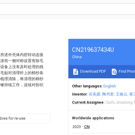
CN219637434U
，所述外壳体内腔转动连接
China
理滚筒一侧对称设置有除毛
纱设备上没有及时处理的残
Download PDF
Find Prior
粘毛贴对清理杆上的棉纱条
行梳理清除，将清理的棉纱
能够持续工作，连续对纺织
Other languages
English
Inventor
谷美露
陶书君
王焕云
蒋
Current Assignee
Qufu Jinxulong T
Worldwide applications
ibres for re-use
2023
CN