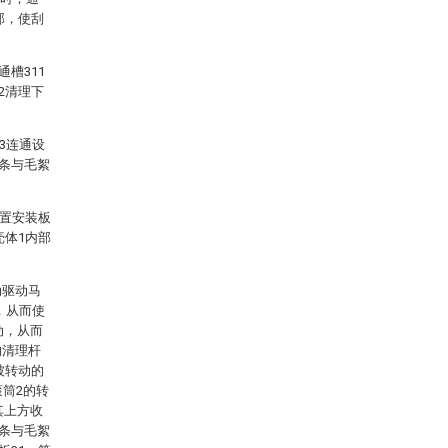
部，使刮
槽311
2清理下
3连通设
纱条与毛絮
设置安装板
壳体1内部
动驱动马
，从而使
动，从而
的清理杆
被转动的
滚筒2的转
其上方收
纱条与毛絮