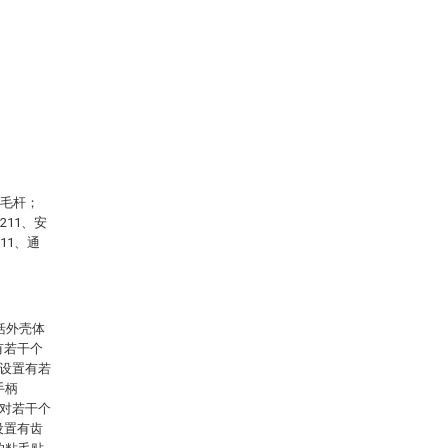
刮毛杆；
211、安
11、通
括外壳体
有若干个
缘设置有若
手柄
有对若干个
设置有齿