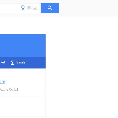
 Art
Similar
玉国
extile Co ltd