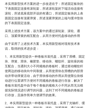
本实用新型技术方案的进一步改进在于：所述固定板块的
下表面固定连接有滚轮架，所述滚轮架的下端活动连接有
滚轮，所述底座底部开设的有通口，所述固定板块的上表
面固定连接有顶紧弹簧，所述顶紧弹簧的上端与缓冲垫块
的下表面固定连接。
采用上述技术方案，该方案中的通过滚轮架、滚轮、通
口、顶紧弹簧的相互配合，从而方便对托盘移动的作用
由于采用了上述技术方案，本实用新型相对现有技术来
说，取得的技术进步是：
1、本实用新型提供一种卷板吊装托盘，采用了滑槽、固定
块、弹簧、滑块、橡胶垫、移动块、螺纹杆、旋转座的相
互配合，当遇到大小不同规格的卷板时，通过摇动螺纹杆
使两边的移动块向中间靠拢，从而使滑块在滑槽的内部滑
动并带动弹簧活动，由于滑块移动的作用从而使限位块移
动进行位置调节方便对不同规格的卷板进行存放，解决了
卷板吊装托盘中由于每个卷板的规格大小不同从而无法根
据实际情况进行调节的问题，达到了对不同规格的卷板进
行存放，且操作简单方便调节的效果。
2、本实用新型提供一种卷板吊装托盘，采用了光轴杆、缓
冲垫块、固定板块、滚轮架、滚轮、顶紧弹簧、通口的相