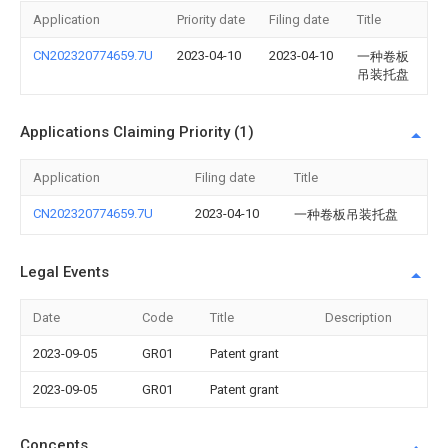
Application
Priority date
Filing date
Title
CN202320774659.7U
2023-04-10
2023-04-10
一种卷板
吊装托盘
Applications Claiming Priority (1)
Application
Filing date
Title
CN202320774659.7U
2023-04-10
一种卷板吊装托盘
Legal Events
Date
Code
Title
Description
2023-09-05
GR01
Patent grant
2023-09-05
GR01
Patent grant
Concepts