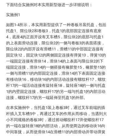
下面结合实施例对本实用新型做进一步详细说明：
实施例1
如图1-4所示，本实用新型提供了一种卷板吊装托盘，包括
托盘1、限位块2和卷板3，托盘1的底部固定连接有底座
4，底座4的正面开设有叉车槽5，限位块2的底部与托盘1
的上表面滑动连接，限位块2的一侧与卷板3的表面搭接，
限位块2的内部开设有滑槽11，滑槽11的中部固定连接有
固定块12，固定块12的两侧固定连接有弹簧13，弹簧13的
一端固定连接有滑块14，滑块14的上表面与限位块2的下
端固定连接，滑块14的一侧搭接有橡胶垫15，橡胶垫15的
一侧与滑槽11的内部固定连接，滑块14的下表面固定连接
有移动块16，移动块16的内部活动连接有螺纹杆17，螺纹
杆17的一端活动连接有旋转座18，旋转座18的一侧与托盘
1的内壁固定连接，螺纹杆17的另一端与托盘1的内部活动
连接，螺纹杆17的另一端延伸至托盘1的外部。
在本实施例中，当托盘1装上卷板3时，通过叉车前端的插
杆插入叉车槽5中，再通过叉车的作用从而移动，当遇到大
小不同规格的卷板3时，通过摇动螺纹杆17并使螺纹杆17
的一端在旋转座18的内部活动，从而使两边的移动块16向
中间靠拢，从而使滑块14在滑槽11的内部滑动并带动弹簧