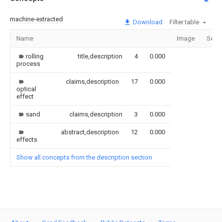
machine-extracted
Download
Filter table
Name
Image
Sect
rolling
title,description
4
0.000
process
claims,description
17
0.000
optical
effect
sand
claims,description
3
0.000
abstract,description
12
0.000
effects
Show all concepts from the description section