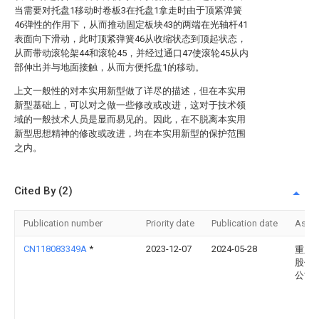
当需要对托盘1移动时卷板3在托盘1拿走时由于顶紧弹簧
46弹性的作用下，从而推动固定板块43的两端在光轴杆41
表面向下滑动，此时顶紧弹簧46从收缩状态到顶起状态，
从而带动滚轮架44和滚轮45，并经过通口47使滚轮45从内
部伸出并与地面接触，从而方便托盘1的移动。
上文一般性的对本实用新型做了详尽的描述，但在本实用
新型基础上，可以对之做一些修改或改进，这对于技术领
域的一般技术人员是显而易见的。因此，在不脱离本实用
新型思想精神的修改或改进，均在本实用新型的保护范围
之内。
Cited By (2)
Publication number
Priority date
Publication date
Assi
CN118083349A
*
2023-12-07
2024-05-28
重庆
股份
公司