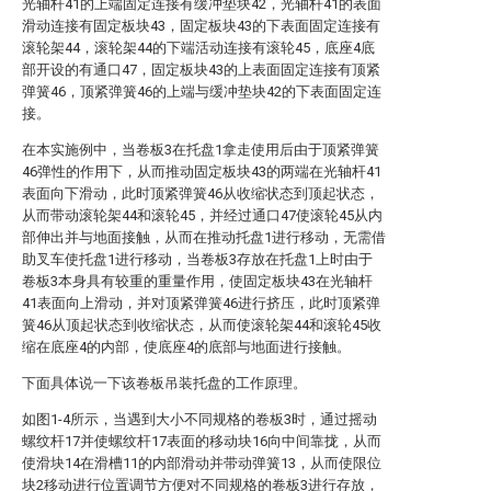
光轴杆41的上端固定连接有缓冲垫块42，光轴杆41的表面
滑动连接有固定板块43，固定板块43的下表面固定连接有
滚轮架44，滚轮架44的下端活动连接有滚轮45，底座4底
部开设的有通口47，固定板块43的上表面固定连接有顶紧
弹簧46，顶紧弹簧46的上端与缓冲垫块42的下表面固定连
接。
在本实施例中，当卷板3在托盘1拿走使用后由于顶紧弹簧
46弹性的作用下，从而推动固定板块43的两端在光轴杆41
表面向下滑动，此时顶紧弹簧46从收缩状态到顶起状态，
从而带动滚轮架44和滚轮45，并经过通口47使滚轮45从内
部伸出并与地面接触，从而在推动托盘1进行移动，无需借
助叉车使托盘1进行移动，当卷板3存放在托盘1上时由于
卷板3本身具有较重的重量作用，使固定板块43在光轴杆
41表面向上滑动，并对顶紧弹簧46进行挤压，此时顶紧弹
簧46从顶起状态到收缩状态，从而使滚轮架44和滚轮45收
缩在底座4的内部，使底座4的底部与地面进行接触。
下面具体说一下该卷板吊装托盘的工作原理。
如图1-4所示，当遇到大小不同规格的卷板3时，通过摇动
螺纹杆17并使螺纹杆17表面的移动块16向中间靠拢，从而
使滑块14在滑槽11的内部滑动并带动弹簧13，从而使限位
块2移动进行位置调节方便对不同规格的卷板3进行存放，