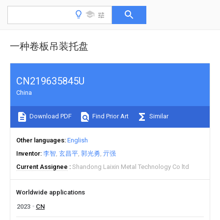
一种卷板吊装托盘
CN219635845U
China
Download PDF
Find Prior Art
Similar
Other languages
English
Inventor
李智
玄昌平
郭光勇
亓强
Current Assignee
Shandong Laixin Metal Technology Co ltd
Worldwide applications
2023
CN