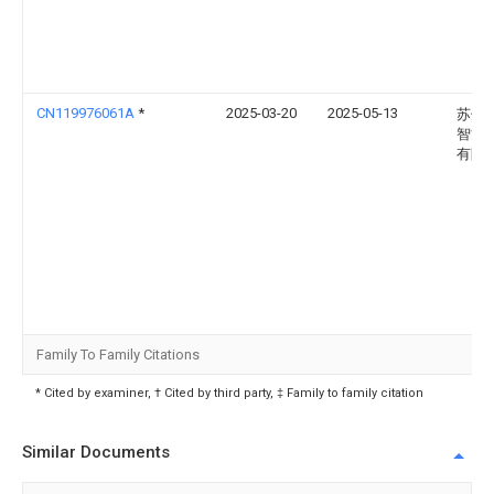
CN119976061A
*
2025-03-20
2025-05-13
苏州
智能
有限
Family To Family Citations
* Cited by examiner, † Cited by third party, ‡ Family to family citation
Similar Documents