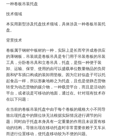
一种卷板吊装托盘
技术领域
本实用新型涉及托盘技术领域，具体涉及一种卷板吊装托
盘。
背景技术
卷板属于钢材中板材的一种，实际上是长而窄并成卷供应
的薄钢板，吊装就是卷板吊具是专门用于吊装卷板的吊装
工具，分卧卷吊具和立卷吊具，托盘，是指一种便于装
卸、运输、保管、使用的由可以盛载单位数量物品的负荷
面和铲车插口构成的装卸用垫板。因为它好似盘子可以托
起食品一样，所以形象地称之为托盘，且也是使静态货物
转变为动态货物的媒介物，一种载货平台，而且是活动的
平台，或者说是可移动的地面，通过在。针对现有技术存
在以下问题：
在当前的卷板吊装托盘中由于每个卷板的规格大小不同导
致出现托盘中的限位块无法根据实际情况进行调节的问
题；同时由于托盘本身具有一定重量的作用且未设置有移
动的结构，导致出现在移动托盘时非常需要依赖于叉车从
而进行位置移动，使托盘移动较为不便的问题。