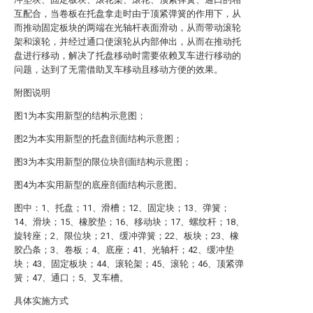
互配合，当卷板在托盘拿走时由于顶紧弹簧的作用下，从
而推动固定板块的两端在光轴杆表面滑动，从而带动滚轮
架和滚轮，并经过通口使滚轮从内部伸出，从而在推动托
盘进行移动，解决了托盘移动时需要依赖叉车进行移动的
问题，达到了无需借助叉车移动且移动方便的效果。
附图说明
图1为本实用新型的结构示意图；
图2为本实用新型的托盘剖面结构示意图；
图3为本实用新型的限位块剖面结构示意图；
图4为本实用新型的底座剖面结构示意图。
图中：1、托盘；11、滑槽；12、固定块；13、弹簧；
14、滑块；15、橡胶垫；16、移动块；17、螺纹杆；18、
旋转座；2、限位块；21、缓冲弹簧；22、板块；23、橡
胶凸条；3、卷板；4、底座；41、光轴杆；42、缓冲垫
块；43、固定板块；44、滚轮架；45、滚轮；46、顶紧弹
簧；47、通口；5、叉车槽。
具体实施方式