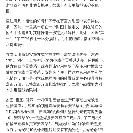
所获得的所有其他实施例，都属于本实用新型保护的范
围。
应注意到：相似的标号和字母在下面的附图中表示类似
项，因此，一旦某一项在一个附图中被定义，则在随后的
附图中不需要对其进行进一步定义和解释。此外，术语“第
一”、“第二”等仅用于区分描述，而不能理解为指示或暗示
相对重要性。
在本实用新型实施方式的描述中，需要说明的是，术语
“内”、“外”、“上”等指示的方位或位置关系为基于附图所示
的方位或位置关系，或者是该实用新型产品使用时惯常摆
放的方位或位置关系，仅是为了便于描述本实用新型和简
化描述，而不是指示或暗示所指的装置或元件必须具有特
定的方位、以特定的方位构造和操作，因此不能理解为对
本实用新型的限制。
如图1至图3所示，一种高耐磨合金生产用滚动抛光设备，
包括基座7，基座7的顶部焊接安装有安装架8，安装架8呈
“U”字状结构设置，安装架8的两侧内壁转动安装有抛光辊
10，安装架8的一侧壁焊接安装有第二电机9，第二电机9
的输出端横向贯穿安装架8并与抛光辊10的转轴焊接连接
设置，抛光辊10的外侧壁转动安装有抛光仓4，抛光仓4与