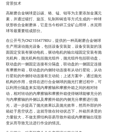
背景技术
高耐磨合金钢球是以碳、铬、锰、钼等为主要添加金属元
素，并通过锻打、旋压、轧制和铸造等方式生成的一种球
状形铁合金耐磨体，它是当今粉碎工业矿山用球，水泥用
球等最重要组成部分。
在公开号为CN215547783U，提供的一种高耐磨合金钢球
生产用滚动抛光设备，包括设备安装架，设备安装架的顶
面固定安装有驱动电机，驱动电机的输出端固定安装有抛
光机构，抛光机构包括抛光组件，抛光组件包括联动盘，
联动盘的一侧固定连接有分隔盘，联动盘的一侧固定连接
有摩擦外箱，联动盘的内侧转动连接有从动行星轮，从动
行星轮的外侧转动连接有主动轮；上述方案中，通过抛光
机构的作用，使得在进行合金钢球的抛光打磨过程中，可
以利用分隔盘来实现内摩擦轴和摩擦外箱之间的相对转
动，相对转动的内摩擦轴和摩擦外箱使得钢球能够充分的
与内摩擦轴的外侧以及摩擦外箱的内侧充分摩擦进行抛
光，进一步提高了抛光效果以及抛光效率，然而外部的外
箱处于悬空状态，这就导致在转动状态下，外箱所承受的
力量较大，不做支撑结构容易导致外箱或内摩擦轴出现形
变从而导致无法进行作业的情况。