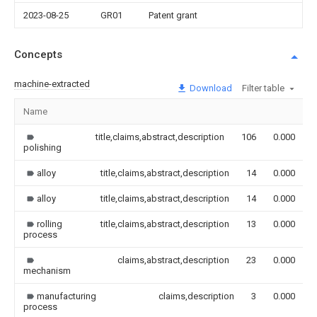
2023-08-25
GR01
Patent grant
Concepts
machine-extracted
Download
Filter table
Name
title,claims,abstract,description
106
0.000
polishing
alloy
title,claims,abstract,description
14
0.000
alloy
title,claims,abstract,description
14
0.000
rolling
title,claims,abstract,description
13
0.000
process
claims,abstract,description
23
0.000
mechanism
manufacturing
claims,description
3
0.000
process