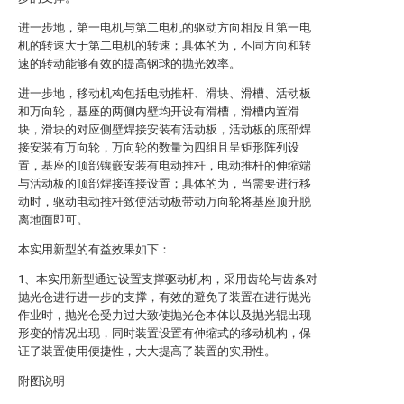
进一步地，第一电机与第二电机的驱动方向相反且第一电
机的转速大于第二电机的转速；具体的为，不同方向和转
速的转动能够有效的提高钢球的抛光效率。
进一步地，移动机构包括电动推杆、滑块、滑槽、活动板
和万向轮，基座的两侧内壁均开设有滑槽，滑槽内置滑
块，滑块的对应侧壁焊接安装有活动板，活动板的底部焊
接安装有万向轮，万向轮的数量为四组且呈矩形阵列设
置，基座的顶部镶嵌安装有电动推杆，电动推杆的伸缩端
与活动板的顶部焊接连接设置；具体的为，当需要进行移
动时，驱动电动推杆致使活动板带动万向轮将基座顶升脱
离地面即可。
本实用新型的有益效果如下：
1、本实用新型通过设置支撑驱动机构，采用齿轮与齿条对
抛光仓进行进一步的支撑，有效的避免了装置在进行抛光
作业时，抛光仓受力过大致使抛光仓本体以及抛光辊出现
形变的情况出现，同时装置设置有伸缩式的移动机构，保
证了装置使用便捷性，大大提高了装置的实用性。
附图说明