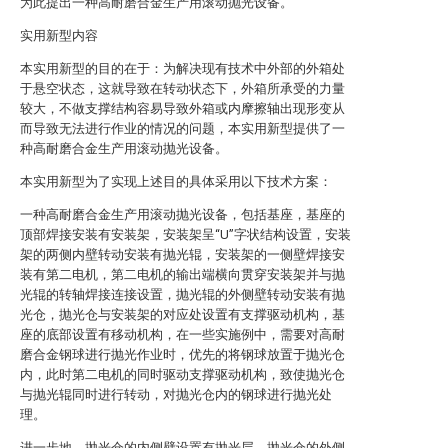
为此提出一种高耐磨合金生产用滚动抛光设备。
实用新型内容
本实用新型的目的在于：为解决现有技术中外部的外箱处
于悬空状态，这就导致在转动状态下，外箱所承受的力量
较大，不做支撑结构容易导致外箱或内摩擦轴出现形变从
而导致无法进行作业的情况的问题，本实用新型提供了一
种高耐磨合金生产用滚动抛光设备。
本实用新型为了实现上述目的具体采用以下技术方案：
一种高耐磨合金生产用滚动抛光设备，包括基座，基座的
顶部焊接安装有安装架，安装架呈“U”字状结构设置，安装
架的两侧内壁转动安装有抛光辊，安装架的一侧壁焊接安
装有第二电机，第二电机的输出端横向贯穿安装架并与抛
光辊的转轴焊接连接设置，抛光辊的外侧壁转动安装有抛
光仓，抛光仓与安装架的对应处设置有支撑驱动机构，基
座的底部设置有移动机构，在一些实施例中，需要对高耐
磨合金钢球进行抛光作业时，优先的将钢球放置于抛光仓
内，此时第二电机的同时驱动支撑驱动机构，致使抛光仓
与抛光辊同时进行转动，对抛光仓内的钢球进行抛光处
理。
进一步地，抛光仓的内侧壁设置有抛光层，抛光仓的外侧