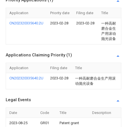
Priority Applications (1)
Application
Priority date
Filing date
Title
CN202320335640.2U
2023-02-28
2023-02-28
一种高耐
磨合金生
产用滚动
抛光设备
Applications Claiming Priority (1)
Application
Filing date
Title
CN202320335640.2U
2023-02-28
一种高耐磨合金生产用滚
动抛光设备
Legal Events
Date
Code
Title
Description
2023-08-25
GR01
Patent grant