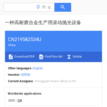
一种高耐磨合金生产用滚动抛光设备
CN219582534U
China
Download PDF
Find Prior Art
Similar
Other languages
English
Inventor
张明初
Current Assignee
Dongguan Huano Alloy Co ltd
Worldwide applications
2023
CN