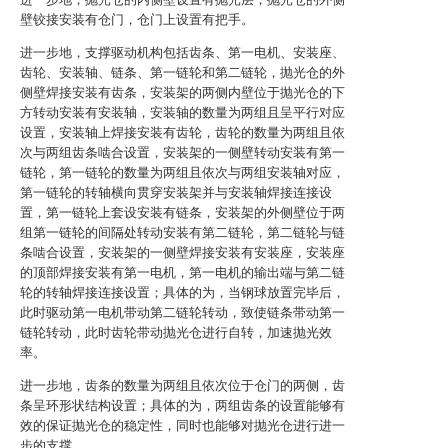
壁铰接安装有仓门，仓门上设置有把手。
进一步地，支撑驱动机构包括齿条、第一电机、安装座、
齿轮、安装轴、链条、第一链轮和第二链轮，抛光仓的外
侧壁焊接安装有齿条，安装架的两侧内壁位于抛光仓的下
方转动安装有安装轴，安装轴的数量为两组且呈平行对应
设置，安装轴上焊接安装有齿轮，齿轮的数量为两组且依
次与两组齿条啮合设置，安装架的一侧壁转动安装有第一
链轮，第一链轮的数量为两组且依次与两组安装轴对应，
第一链轮的转轴横向贯穿安装架并与安装轴焊接连接设
置，第一链轮上套设安装有链条，安装架的外侧壁位于两
组第一链轮的间隔处转动安装有第二链轮，第二链轮与链
条啮合设置，安装架的一侧壁焊接安装有安装座，安装座
的顶部焊接安装有第一电机，第一电机的输出端与第二链
轮的转轴焊接连接设置；具体的为，当钢球放置完毕后，
此时驱动第一电机带动第二链轮转动，致使链条带动第一
链轮转动，此时齿轮带动抛光仓进行自转，加速抛光效
率。
进一步地，齿条的数量为两组且依次位于仓门的两侧，齿
条呈环形状结构设置；具体的为，两组齿条的设置能够有
效的保证抛光仓的稳定性，同时也能够对抛光仓进行进一
步的支撑。