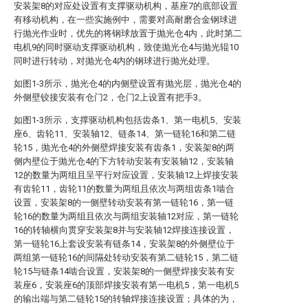
安装架8的对应处设置有支撑驱动机构，基座7的底部设置
有移动机构，在一些实施例中，需要对高耐磨合金钢球进
行抛光作业时，优先的将钢球放置于抛光仓4内，此时第二
电机9的同时驱动支撑驱动机构，致使抛光仓4与抛光辊10
同时进行转动，对抛光仓4内的钢球进行抛光处理。
如图1-3所示，抛光仓4的内侧壁设置有抛光层，抛光仓4的
外侧壁铰接安装有仓门2，仓门2上设置有把手3。
如图1-3所示，支撑驱动机构包括齿条1、第一电机5、安装
座6、齿轮11、安装轴12、链条14、第一链轮16和第二链
轮15，抛光仓4的外侧壁焊接安装有齿条1，安装架8的两
侧内壁位于抛光仓4的下方转动安装有安装轴12，安装轴
12的数量为两组且呈平行对应设置，安装轴12上焊接安装
有齿轮11，齿轮11的数量为两组且依次与两组齿条1啮合
设置，安装架8的一侧壁转动安装有第一链轮16，第一链
轮16的数量为两组且依次与两组安装轴12对应，第一链轮
16的转轴横向贯穿安装架8并与安装轴12焊接连接设置，
第一链轮16上套设安装有链条14，安装架8的外侧壁位于
两组第一链轮16的间隔处转动安装有第二链轮15，第二链
轮15与链条14啮合设置，安装架8的一侧壁焊接安装有安
装座6，安装座6的顶部焊接安装有第一电机5，第一电机5
的输出端与第二链轮15的转轴焊接连接设置；具体的为，