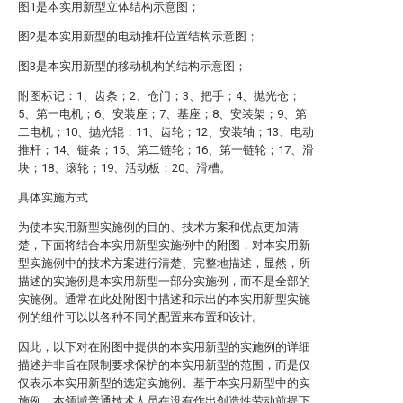
图1是本实用新型立体结构示意图；
图2是本实用新型的电动推杆位置结构示意图；
图3是本实用新型的移动机构的结构示意图；
附图标记：1、齿条；2、仓门；3、把手；4、抛光仓；
5、第一电机；6、安装座；7、基座；8、安装架；9、第
二电机；10、抛光辊；11、齿轮；12、安装轴；13、电动
推杆；14、链条；15、第二链轮；16、第一链轮；17、滑
块；18、滚轮；19、活动板；20、滑槽。
具体实施方式
为使本实用新型实施例的目的、技术方案和优点更加清
楚，下面将结合本实用新型实施例中的附图，对本实用新
型实施例中的技术方案进行清楚、完整地描述，显然，所
描述的实施例是本实用新型一部分实施例，而不是全部的
实施例。通常在此处附图中描述和示出的本实用新型实施
例的组件可以以各种不同的配置来布置和设计。
因此，以下对在附图中提供的本实用新型的实施例的详细
描述并非旨在限制要求保护的本实用新型的范围，而是仅
仅表示本实用新型的选定实施例。基于本实用新型中的实
施例，本领域普通技术人员在没有作出创造性劳动前提下