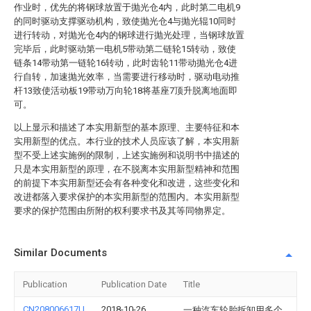
作业时，优先的将钢球放置于抛光仓4内，此时第二电机9
的同时驱动支撑驱动机构，致使抛光仓4与抛光辊10同时
进行转动，对抛光仓4内的钢球进行抛光处理，当钢球放置
完毕后，此时驱动第一电机5带动第二链轮15转动，致使
链条14带动第一链轮16转动，此时齿轮11带动抛光仓4进
行自转，加速抛光效率，当需要进行移动时，驱动电动推
杆13致使活动板19带动万向轮18将基座7顶升脱离地面即
可。
以上显示和描述了本实用新型的基本原理、主要特征和本
实用新型的优点。本行业的技术人员应该了解，本实用新
型不受上述实施例的限制，上述实施例和说明书中描述的
只是本实用新型的原理，在不脱离本实用新型精神和范围
的前提下本实用新型还会有各种变化和改进，这些变化和
改进都落入要求保护的本实用新型的范围内。本实用新型
要求的保护范围由所附的权利要求书及其等同物界定。
Similar Documents
Publication
Publication Date
Title
CN208006617U
2018-10-26
一种汽车轮胎拆卸用多个