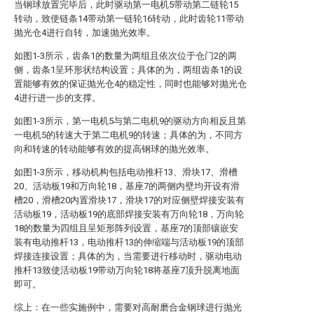
当钢球放置完毕后，此时驱动第一电机5带动第二链轮15
转动，致使链条14带动第一链轮16转动，此时齿轮11带动
抛光仓4进行自转，加速抛光效率。
如图1-3所示，齿条1的数量为两组且依次位于仓门2的两
侧，齿条1呈环形状结构设置；具体的为，两组齿条1的设
置能够有效的保证抛光仓4的稳定性，同时也能够对抛光仓
4进行进一步的支撑。
如图1-3所示，第一电机5与第二电机9的驱动方向相反且第
一电机5的转速大于第二电机9的转速；具体的为，不同方
向和转速的转动能够有效的提高钢球的抛光效率。
如图1-3所示，移动机构包括电动推杆13、滑块17、滑槽
20、活动板19和万向轮18，基座7的两侧内壁均开设有滑
槽20，滑槽20内置滑块17，滑块17的对应侧壁焊接安装有
活动板19，活动板19的底部焊接安装有万向轮18，万向轮
18的数量为四组且呈矩形阵列设置，基座7的顶部镶嵌安
装有电动推杆13，电动推杆13的伸缩端与活动板19的顶部
焊接连接设置；具体的为，当需要进行移动时，驱动电动
推杆13致使活动板19带动万向轮18将基座7顶升脱离地面
即可。
综上：在一些实施例中，需要对高耐磨合金钢球进行抛光