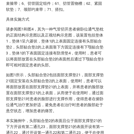
束箍带；6、切管固定组件；61、切管置物槽；62、紧固
软垫；7、颈部约束带；71、搭扣。
具体实施方式
请参阅图1和图4，其为一种气管切开患者俯卧位通气垫枕
的正面结构示意图以及正视结构示意图，该装置包括垫体
1，垫体1呈六菱状，垫体1的上表面固定连接有头部贴合
垫2，头部贴合垫2的上表面靠下方固定连接有下颚贴合垫
3，垫体1的下表面固定连接有防滑垫4，使用时，患者可
以将面部放置在头部贴合垫2的表面然后通过下颚贴合垫3
即可相对固定患者的头部。
如图1所示，头部贴合垫2包括面部支撑垫21，面部支撑垫
21固定安装在头部贴合垫2的上表面，使用时，患者可以
将面部放置在面部支撑垫21的上表面，并将患者的脸部放
置在面部支撑垫21的上表面，从而便于在使用时，通过面
部支撑垫21对患者的脸部进行支撑作用，使得患者在俯卧
位通气治疗更加舒适，避免患者在治疗时患者的脸部处于
悬空状态，增加患者的痛苦。
本实施例中，头部贴合垫2的表面且位于面部支撑垫21的
下方开设有第二通孔23，面部支撑垫21的表面开设有第一
通孔22，通过开设第一通孔22和第二通孔23，便于在使用