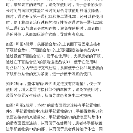
时，增加装置的透气性，避免在使用时，由于患者的头部
长时间与面部支撑垫21长时间贴合导致使用舒适度降低，
同时，通过开设第一通孔22和第二通孔23，还可以在使用
时，便于将患者治疗过程的治疗性管路通过第一通孔22或
第二通孔23与患者身体相连接，避免在使用时，患者由于
是俯卧位，从而加压治疗管路，导致患者窒息。
如图1和图4所示，头部贴合垫2的上表面下端固定连接有
下颚贴合垫3，下颚贴合垫3的上顶端固定连接有凸块31，
通过设置下颚贴合垫3，便于在使用时，支撑患者的下颌，
通过在下颚贴合垫3的顶端连接凸块31，便于在使用时，
对凸块31的内部进行充气处理，从而便于凸块31与患者的
下颌部分贴合的更为紧密，进一步便于装置的使用。
如图2所示，垫体1的后表面固定连接有防滑垫4，便于在
使用时，增大装置与接触部位的摩擦力，避免在使用时，
装置的位置发生移动，从而导致患者发生二次损伤。
如图1和图2所示，垫体1的后表面固定连接有手部置物组
件5，手部置物组件5包括手部置物袋51，手部置物袋51的
表面连接有约束箍带52，手部置物袋51的后表面与垫体1
的后表面固定连接，从而便于在使用时，患者将手部放置
进手部置物袋51的内部，从而便于患者保持治疗体位，同