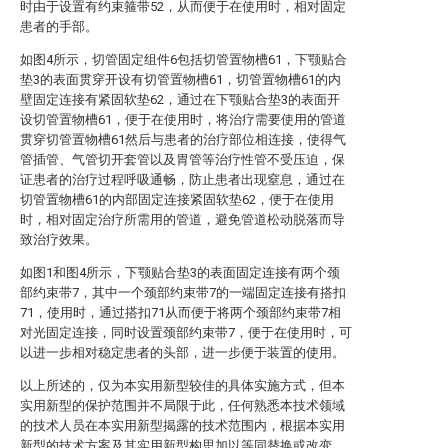
时由于设置有约束箍带52，从而便于在使用时，相对固定
患者的手部。
如图4所示，切管固定组件6包括切管置物槽61，下颚贴合
垫3的表面贯穿开设有切管置物槽61，切管置物槽61的内
壁固定连接有紧固软垫62，通过在下颚贴合垫3的表面开
设切管置物槽61，便于在使用时，将治疗需要使用的管道
贯穿切管置物槽61然后与患者的治疗部位相连接，使得气
管插管、气管切开套管以及胃管等治疗性管不受压迫，保
证患者的治疗过程呼吸通畅，防止患者出现窒息，通过在
切管置物槽61的内部固定连接紧固软垫62，便于在使用
时，相对固定治疗所需用的管道，避免管道松动脱落而导
致治疗效果。
如图1和图4所示，下颚贴合垫3的表面固定连接有两个颈
部约束带7，其中一个颈部约束带7的一端固定连接有搭扣
71，使用时，通过搭扣71从而便于将两个颈部约束带7相
对光固定连接，同时设置颈部约束带7，便于在使用时，可
以进一步相对稳定患者的头部，进一步便于装置的使用。
以上所述的，仅为本实用新型较佳的具体实施方式，但本
实用新型的保护范围并不局限于此，任何熟悉本技术领域
的技术人员在本实用新型揭露的技术范围内，根据本实用
新型的技术方案及其实用新型构思加以等同替换或改变，