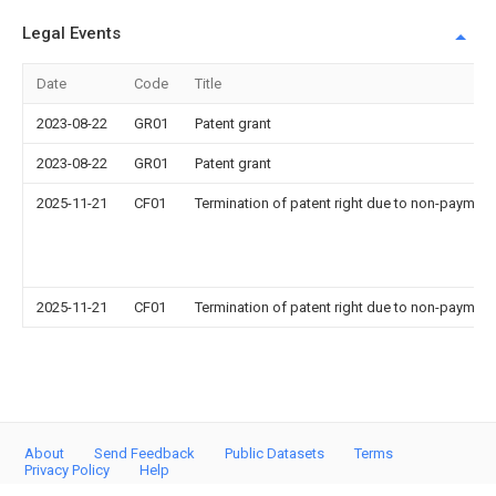
Legal Events
Date
Code
Title
2023-08-22
GR01
Patent grant
2023-08-22
GR01
Patent grant
2025-11-21
CF01
Termination of patent right due to non-payment
2025-11-21
CF01
Termination of patent right due to non-payment
About
Send Feedback
Public Datasets
Terms
Privacy Policy
Help