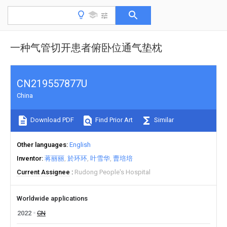
一种气管切开患者俯卧位通气垫枕
CN219557877U
China
Download PDF
Find Prior Art
Similar
Other languages
English
Inventor
蒋丽丽
於环环
叶雪华
曹培培
Current Assignee
Rudong People's Hospital
Worldwide applications
2022
CN