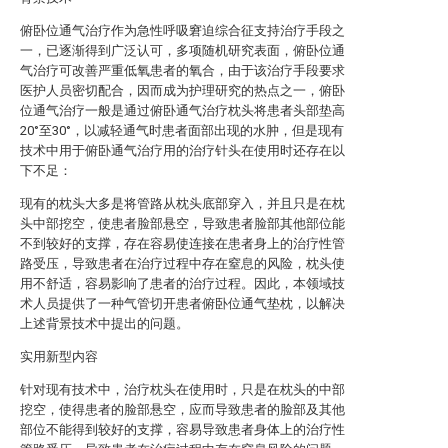
俯卧位通气治疗作为急性呼吸窘迫综合征支持治疗手段之
一，已逐渐得到广泛认可，多项随机研究表面，俯卧位通
气治疗可改善严重低氧患者的氧合，由于该治疗手段要求
医护人员密切配合，因而成为护理研究的热点之一，俯卧
位通气治疗一般是通过俯卧通气治疗枕头将患者头部垫高
20°至30°，以减轻通气时患者面部出现的水肿，但是现有
技术中用于俯卧通气治疗用的治疗针头在使用时还存在以
下不足：
现有的枕头大多是将管路从枕头底部穿入，并且只是在枕
头中部挖空，使患者脸部悬空，导致患者脸部其他部位能
不到较好的支撑，存在容易使连接在患者身上的治疗性管
路受压，导致患者在治疗过程中存在窒息的风险，枕头使
用不舒适，容易影响了患者的治疗过程。因此，本领域技
术人员提供了一种气管切开患者俯卧位通气垫枕，以解决
上述背景技术中提出的问题。
实用新型内容
针对现有技术中，治疗枕头在使用时，只是在枕头的中部
挖空，使得患者的脸部悬空，应而导致患者的脸部及其他
部位不能得到较好的支撑，容易导致患者身体上的治疗性