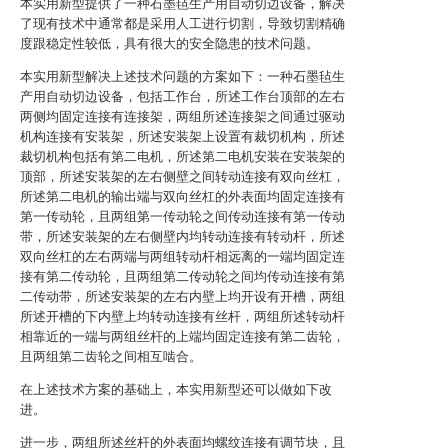
本实用新型提供了一种石墨毡生产用自动切边设备，解决
了现有技术中通常都是采用人工进行切割，导致切割精确
度跟稳定性较低，具有很大的安全隐患的技术问题。
本实用新型解决上述技术问题的方案如下：一种石墨毡生
产用自动切边设备，包括工作台，所述工作台顶部的左右
两侧均固定连接有连接架，两组所述连接架之间通过驱动
机构连接有安装架，所述安装架上设置有裁切机构，所述
裁切机构包括有第二电机，所述第二电机安装在安装架的
顶部，所述安装架的左右侧壁之间转动连接有双向丝杠，
所述第二电机的输出端与双向丝杠的外表面均固定连接有
第一传动轮，且两组第一传动轮之间传动连接有第一传动
带，所述安装架的左右侧壁内均转动连接有转动杆，所述
双向丝杠的左右两端与两组转动杆相远离的一端均固定连
接有第二传动轮，且两组第二传动轮之间均传动连接有第
二传动带，所述安装架的左右内壁上均开设有开槽，两组
所述开槽的下内壁上均转动连接有丝杆，两组所述转动杆
相靠近的一端与两组丝杆的上端均固定连接有第二齿轮，
且两组第二齿轮之间相互啮合。
在上述技术方案的基础上，本实用新型还可以做如下改
进。
进一步，两组所述丝杆的外表面均螺纹连接有调节块，且