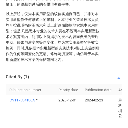
挤压，使得裁切过后的石墨毡变得平整。
以上所述，仅为本实用新型的较佳实施例而已，并非对本
实用新型作任何形式上的限制；凡本行业的普通技术人员
均可按说明书附图所示和以上所述而顺畅地实施本实用新
型；但是,凡熟悉本专业的技术人员在不脱离本实用新型技
术方案范围内，利用以上所揭示的技术内容而做出的些许
更动、修饰与演变的等同变化，均为本实用新型的等效实
施例；同时,凡依据本实用新型的实质技术对以上实施例所
作的任何等同变化的更动、修饰与演变等，均仍属于本实
用新型的技术方案的保护范围之内。
Cited By (1)
Publication number
Priority date
Publication date
Assi
CN117584186A
*
2023-12-01
2024-02-23
星源
科技(
圳)有
公司