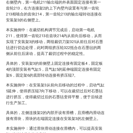
右侧壁内，第一电机211输出端的外表面固定连接有第一
齿轮213，右方连接架2的上下内壁均设置有与第一齿轮
213相啮合的齿块214，第一齿轮213的输出端转动连接在
安装架3的右侧壁上。
本实施例中：在裁切机构调节完成后，启动第一电机
211，使得第一齿轮213在齿块214内从前向后移动，从而
实现了安装架3的移动，两组裁切刀架325从前往后对石墨
毡进行切边处理，此时两组挤压轮322抵合在石墨毡的两
侧从前往后滚动，提高了裁切过程中的稳定性。
具体的，安装架3的前侧壁上固定连接有固定板4，固定板
4的顶部安装有气缸5，且气缸5的延伸端固定连接有固定
架6，固定架6的底部转动连接有挤压辊7。
本实施例中：在安装架3从前向后移动的过程中，启动气缸
5延伸，使得挤压辊7向下移动，可以在裁切过后对石墨毡
进行挤压，使得裁切过后的石墨毡变得平整，便于后续进
行生产加工。
具体的，左侧连接架2的内部开设有滑槽，且滑槽内滑动连
接有滑块，滑块的右端固定连接在安装架3的左侧壁上。
本实施例中：通过滑块滑动连接在滑槽内，可以提高安装