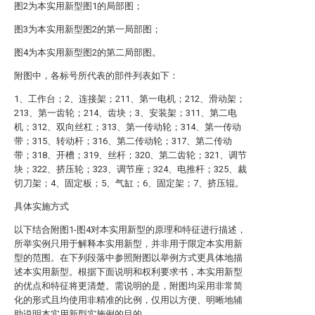
图2为本实用新型图1的局部图；
图3为本实用新型图2的第一局部图；
图4为本实用新型图2的第二局部图。
附图中，各标号所代表的部件列表如下：
1、工作台；2、连接架；211、第一电机；212、滑动架；
213、第一齿轮；214、齿块；3、安装架；311、第二电
机；312、双向丝杠；313、第一传动轮；314、第一传动
带；315、转动杆；316、第二传动轮；317、第二传动
带；318、开槽；319、丝杆；320、第二齿轮；321、调节
块；322、挤压轮；323、调节座；324、电推杆；325、裁
切刀架；4、固定板；5、气缸；6、固定架；7、挤压辊。
具体实施方式
以下结合附图1-图4对本实用新型的原理和特征进行描述，
所举实例只用于解释本实用新型，并非用于限定本实用新
型的范围。在下列段落中参照附图以举例方式更具体地描
述本实用新型。根据下面说明和权利要求书，本实用新型
的优点和特征将更清楚。需说明的是，附图均采用非常简
化的形式且均使用非精准的比例，仅用以方便、明晰地辅
助说明本实用新型实施例的目的。