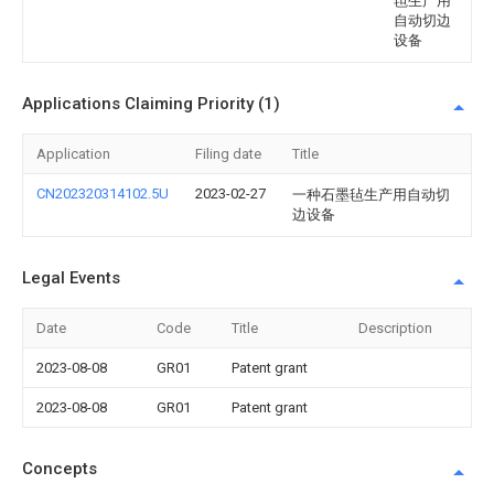
毡生产用
自动切边
设备
Applications Claiming Priority (1)
Application
Filing date
Title
CN202320314102.5U
2023-02-27
一种石墨毡生产用自动切
边设备
Legal Events
Date
Code
Title
Description
2023-08-08
GR01
Patent grant
2023-08-08
GR01
Patent grant
Concepts