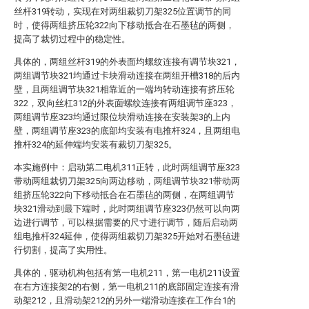
丝杆319转动，实现在对两组裁切刀架325位置调节的同
时，使得两组挤压轮322向下移动抵合在石墨毡的两侧，
提高了裁切过程中的稳定性。
具体的，两组丝杆319的外表面均螺纹连接有调节块321，
两组调节块321均通过卡块滑动连接在两组开槽318的后内
壁，且两组调节块321相靠近的一端均转动连接有挤压轮
322，双向丝杠312的外表面螺纹连接有两组调节座323，
两组调节座323均通过限位块滑动连接在安装架3的上内
壁，两组调节座323的底部均安装有电推杆324，且两组电
推杆324的延伸端均安装有裁切刀架325。
本实施例中：启动第二电机311正转，此时两组调节座323
带动两组裁切刀架325向两边移动，两组调节块321带动两
组挤压轮322向下移动抵合在石墨毡的两侧，在两组调节
块321滑动到最下端时，此时两组调节座323仍然可以向两
边进行调节，可以根据需要的尺寸进行调节，随后启动两
组电推杆324延伸，使得两组裁切刀架325开始对石墨毡进
行切割，提高了实用性。
具体的，驱动机构包括有第一电机211，第一电机211设置
在右方连接架2的右侧，第一电机211的底部固定连接有滑
动架212，且滑动架212的另外一端滑动连接在工作台1的