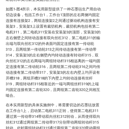
如图1-图4所示，本实用新型提供了一种石墨毡生产用自动
切边设备，包括工作台1，工作台1顶部的左右两侧均固定
连接有连接架2，两组连接架2之间通过驱动机构连接有安
装架3，安装架3上设置有裁切机构，裁切机构包括有第二
电机311，第二电机311安装在安装架3的顶部，安装架3的
左右侧壁之间转动连接有双向丝杠312，第二电机311的输
出端与双向丝杠312的外表面均固定连接有第一传动轮
313，且两组第一传动轮313之间传动连接有第一传动带
314，安装架3的左右侧壁内均转动连接有转动杆315，双
向丝杠312的左右两端与两组转动杆315相远离的一端均固
定连接有第二传动轮316，且两组第二传动轮316之间均传
动连接有第二传动带317，安装架3的左右内壁上均开设有
开槽318，两组开槽318的下内壁上均转动连接有丝杆
319，两组转动杆315相靠近的一端与两组丝杆319的上端
均固定连接有第二齿轮320，且两组第二齿轮320之间相互
啮合。
在本实用新型的具体实施例中，将需要切边的石墨毡放置
在工作台1上，启动第二电机311正转，使得第二电机311
通过第一传动带314带动双向丝杠312转动，从而使得双向
丝杠312通过两组第二传动带317分别带动两组转动杆315
转动，此时两组转动杆315通过两组第二齿轮320带动两组