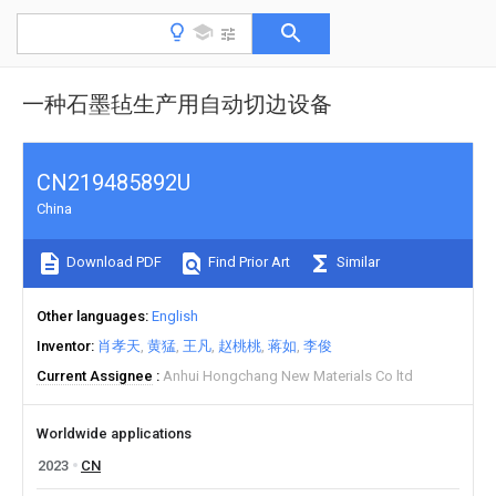
一种石墨毡生产用自动切边设备
CN219485892U
China
Download PDF
Find Prior Art
Similar
Other languages
English
Inventor
肖孝天
黄猛
王凡
赵桃桃
蒋如
李俊
Current Assignee
Anhui Hongchang New Materials Co ltd
Worldwide applications
2023
CN