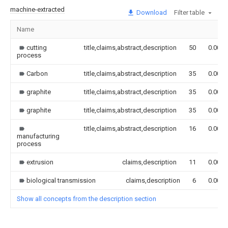
machine-extracted
Download
Filter table
Name
cutting
title,claims,abstract,description
50
0.000
process
Carbon
title,claims,abstract,description
35
0.000
graphite
title,claims,abstract,description
35
0.000
graphite
title,claims,abstract,description
35
0.000
title,claims,abstract,description
16
0.000
manufacturing
process
extrusion
claims,description
11
0.000
biological transmission
claims,description
6
0.000
Show all concepts from the description section