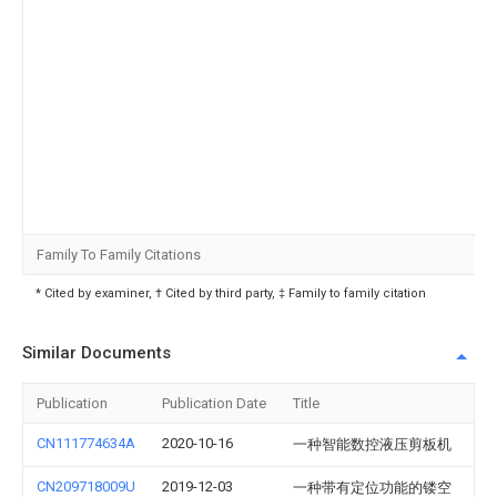
Family To Family Citations
* Cited by examiner, † Cited by third party, ‡ Family to family citation
Similar Documents
Publication
Publication Date
Title
CN111774634A
2020-10-16
一种智能数控液压剪板机
CN209718009U
2019-12-03
一种带有定位功能的镂空