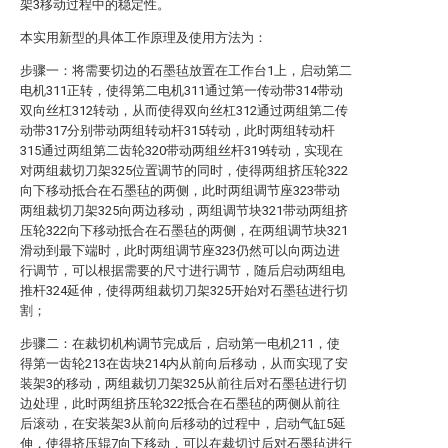
架3移动过程中的稳定性。
本实用新型的具体工作原理及使用方法为：
步骤一：将需要切边的石墨毡放置在工作台1上，启动第二
电机311正转，使得第二电机311通过第一传动带314带动
双向丝杠312转动，从而使得双向丝杠312通过两组第二传
动带317分别带动两组转动杆315转动，此时两组转动杆
315通过两组第二齿轮320带动两组丝杆319转动，实现在
对两组裁切刀架325位置调节的同时，使得两组挤压轮322
向下移动抵合在石墨毡的两侧，此时两组调节座323带动
两组裁切刀架325向两边移动，两组调节块321带动两组挤
压轮322向下移动抵合在石墨毡的两侧，在两组调节块321
滑动到最下端时，此时两组调节座323仍然可以向两边进
行调节，可以根据需要的尺寸进行调节，随后启动两组电
推杆324延伸，使得两组裁切刀架325开始对石墨毡进行切
割；
步骤二：在裁切机构调节完成后，启动第一电机211，使
得第一齿轮213在齿块214内从前向后移动，从而实现了安
装架3的移动，两组裁切刀架325从前往后对石墨毡进行切
边处理，此时两组挤压轮322抵合在石墨毡的两侧从前往
后滚动，在安装架3从前向后移动的过程中，启动气缸5延
伸，使得挤压辊7向下移动，可以在裁切过后对石墨毡进行