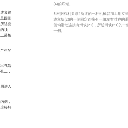
(4)的底端。
所述套筒
8.根据权利要求1所述的一种机械臂加工用立
簧呈圆形
述立板(2)的一侧固定连接有一组左右对称的滑轨(
，所述套
侧均滑动连接有滑块(21)，所述滑块(21)的一
板的顶
一侧。
至工装板
免产生的
的出气端
气孔二，
碎屑进入
的内侧，
述连接杆