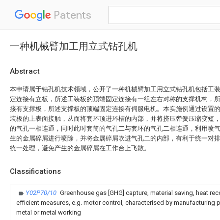
Patents
一种机械臂加工用立式钻孔机
Abstract
本申请属于钻孔机技术领域，公开了一种机械臂加工用立式钻孔机包括工
定连接有立板，所述工装板的顶端固定连接有一组左右对称的支撑机构，
接有支撑板，所述支撑板的顶端固定连接有伺服电机。本实施例通过设置
装板的上表面接触，从而将套环顶进环槽的内部，并将挤压弹簧压缩变短
的气孔一相连通，同时此时套筒的气孔二与套环的气孔二相连通，利用喷
生的金属碎屑进行喷除，并将金属碎屑吹进气孔二的内部，有利于统一对
统一处理，避免产生的金属碎屑在工作台上飞散。
Classifications
Y02P70/10
Greenhouse gas [GHG] capture, material saving, heat rec
efficient measures, e.g. motor control, characterised by manufacturing pr
metal or metal working