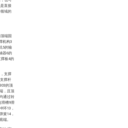
以是直接
本领域的
的顶端固
撑机构3
机5的输
轴器6的
支撑板4的
3，支撑
于支撑杆
03的顶
顶端，且顶
侧均通过转
与滑槽9滑
冲环13，
弹簧14，
的底端。