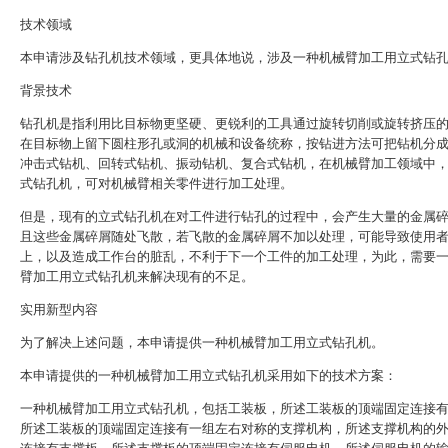
技术领域
本申请涉及钻孔机技术领域，更具体地说，涉及一种机械臂加工用立式钻
背景技术
钻孔机是指利用比目标物更坚硬、更锐利的工具通过旋转切削或旋转挤压
在目标物上留下圆柱形孔或洞的机械和设备统称，按钻进方法可把钻机分
冲击式钻机、回转式钻机、振动钻机、复合式钻机，在机械臂加工领域中
式钻孔机，可对机械臂相关零件进行加工处理。
但是，现有的立式钻孔机在对工件进行钻孔的过程中，会产生大量的金属
且这些金属碎屑随处飞散，若飞散的金属碎屑不加以处理，可能导致使用
上，以及造成工作台的脏乱，不利于下一个工件的加工处理，为此，需要
臂加工用立式钻孔机来解决现有的不足。
实用新型内容
为了解决上述问题，本申请提供一种机械臂加工用立式钻孔机。
本申请提供的一种机械臂加工用立式钻孔机采用如下的技术方案：
一种机械臂加工用立式钻孔机，包括工装板，所述工装板的顶端固定连接
所述工装板的顶端固定连接有一组左右对称的支撑机构，所述支撑机构的