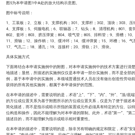
图5为本申请图1中A处的放大结构示意图。
图中标号说明：
1、工装板；2、立板；3、支撑机构；301、支撑杆；302、顶块；303、
4、支撑板；5、伺服电机；6、联轴器；7、钻头；8、清理机构；801、套
802、套环；803、挤压弹簧；804、喷气管；805、排料管；9、滑槽；10
11、滑轴；12、操作柄；13、缓冲环；14、缓冲弹簧；15、环槽；16、气
17、气孔二；18、通孔；19、连接杆；20、滑轨；21、滑块。
具体实施方式
下面将结合本申请实施例中的附图，对本申请实施例中的技术方案进行清
地描述；显然，所描述的实施例仅仅是本申请一部分实施例，而不是全部
例，基于本申请中的实施例，本领域普通技术人员在没有做出创造性劳动
获得的所有其他实施例，都属于本申请保护的范围。
在本申请的描述中，需要说明的是，术语“上”、“下”、“内”、“外”、“顶/底端
的方位或位置关系为基于附图所示的方位或位置关系，仅是为了便于描述
简化描述，而不是指示或暗示所指的装置或元件必须具有特定的方位、以
位构造和操作，因此不能理解为对本申请的限制。此外，术语“第一”、“第二
描述目的，而不能理解为指示或暗示相对重要性。
在本申请的描述中，需要说明的是，除非另有明确的规定和限定，术语“安装
置有”、“套设/接”、“连接”等，应做广义理解，例如“连接”，可以是固定连