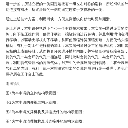
进一步的，所述立板的一侧固定连接有一组左右对称的滑轨，所述滑轨的
动连接有滑块，所述滑块的一侧均固定连接于支撑板的一侧。
通过上述技术方案，利用滑块，方便支撑板纵向移动时更加顺滑。
综上所述，本申请包括以下至少一个有益技术效果：本实施例通过设置的
构，向下按压操作柄，使操作柄的一端绕转轴进行转动，并且利用滑轴在
行移动，以驱动支撑板向下移动，从而使压缩弹簧压缩变短，方便使钻头
移动，有利于对工件进行精确加工；本实施例通过设置的清理机构，利用
装板的上表面接触，从而将套环顶进环槽的内部，并将挤压弹簧压缩变短
筒的气孔一与套环的气孔一相连通，同时此时套筒的气孔二与套环的气孔
通，利用喷气管喷出的高压气体，对产生的金属碎屑进行喷除，并将金属
气孔二的内部，有利于统一对排渣管排出的金属碎屑进行统一处理，避免
属碎屑在工作台上飞散。
附图说明
图1为本申请的立体结构示意图；
图2为本申请的仰视结构示意图；
图3为本申请支撑机构及其连接件的结构示意图；
图4为本申请清理机构及其连接件的结构示意图；