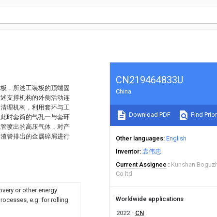
CN219464833U
装板，所述工装板的顶端固
China
所述支撑机构的外侧活动连
的清理机构，利用套环与工
Download PDF
Find Prior
，此时套筒的气孔一与套环
气管喷出的高压气体，对产
排渣管排出的金属碎屑进行
Other languages
English
Inventor
袁伟忠
Current Assignee
Kunshan Boguzh
Co ltd
overy or other energy
Worldwide applications
ocesses, e.g. for rolling
2022
CN