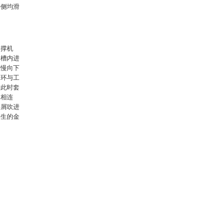
外侧均滑
支撑机
滑槽内进
缓慢向下
套环与工
，此时套
二相连
碎屑吹进
产生的金