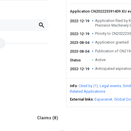
Application CN202223391409.XU e
Application filed b
2022-12-19
Precision Machinery C
Priority to CN202223
2022-12-19
Application granted
2023-08-04
Publication of CN21
2023-08-04
Active
Status
Anticipated expiratio
2032-12-19
Info
Cited by (1)
Legal events
Simi
Related Applications
External links
Espacenet
Global Do
Claims
(8)