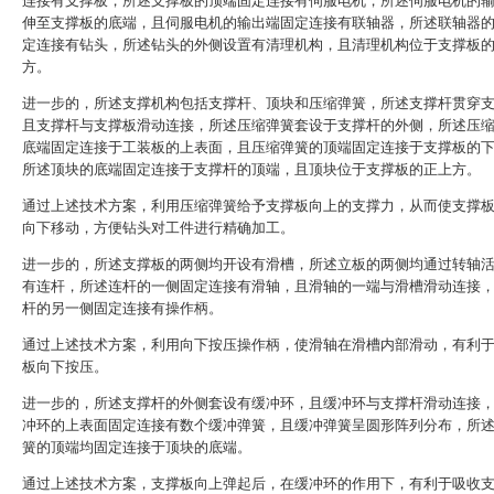
连接有支撑板，所述支撑板的顶端固定连接有伺服电机，所述伺服电机的
伸至支撑板的底端，且伺服电机的输出端固定连接有联轴器，所述联轴器
定连接有钻头，所述钻头的外侧设置有清理机构，且清理机构位于支撑板
方。
进一步的，所述支撑机构包括支撑杆、顶块和压缩弹簧，所述支撑杆贯穿
且支撑杆与支撑板滑动连接，所述压缩弹簧套设于支撑杆的外侧，所述压
底端固定连接于工装板的上表面，且压缩弹簧的顶端固定连接于支撑板的
所述顶块的底端固定连接于支撑杆的顶端，且顶块位于支撑板的正上方。
通过上述技术方案，利用压缩弹簧给予支撑板向上的支撑力，从而使支撑
向下移动，方便钻头对工件进行精确加工。
进一步的，所述支撑板的两侧均开设有滑槽，所述立板的两侧均通过转轴
有连杆，所述连杆的一侧固定连接有滑轴，且滑轴的一端与滑槽滑动连接
杆的另一侧固定连接有操作柄。
通过上述技术方案，利用向下按压操作柄，使滑轴在滑槽内部滑动，有利
板向下按压。
进一步的，所述支撑杆的外侧套设有缓冲环，且缓冲环与支撑杆滑动连接
冲环的上表面固定连接有数个缓冲弹簧，且缓冲弹簧呈圆形阵列分布，所
簧的顶端均固定连接于顶块的底端。
通过上述技术方案，支撑板向上弹起后，在缓冲环的作用下，有利于吸收