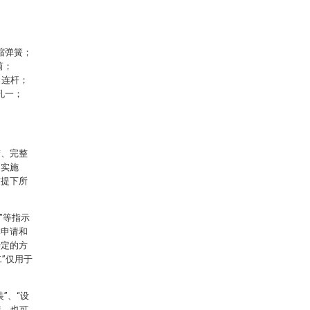
压缩弹簧；
筒；
、连杆；
孔一；
楚、完整
的实施
前提下所
”等指示
本申请和
特定的方
”仅用于
”、“设
接，也可