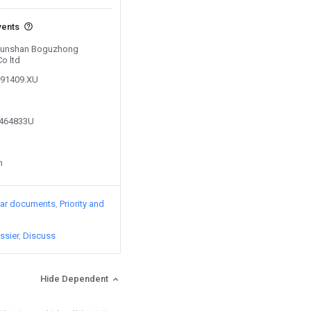
vents
y Kunshan Boguzhong
o ltd
391409.XU
9464833U
n
lar documents
Priority and
ssier
Discuss
Hide Dependent