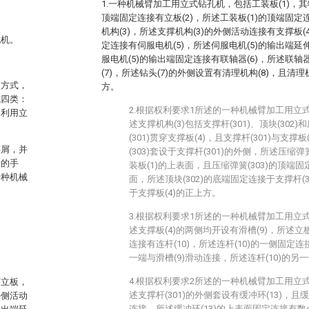
1.一种机械臂加工用立式钻孔机，包括工装板(1)，其
顶端固定连接有立板(2)，所述工装板(1)的顶端固
机构(3)，所述支撑机构(3)的外侧活动连接有支撑板(
孔机。
定连接有伺服电机(5)，所述伺服电机(5)的输出端延
服电机(5)的输出端固定连接有联轴器(6)，所述联轴
(7)，所述钻头(7)的外侧设置有清理机构(8)，且清理
的方式，
方。
成四类：
2.根据权利要求1所述的一种机械臂加工用立
，利用立
述支撑机构(3)包括支撑杆(301)、顶块(302)
(301)贯穿支撑板(4)，且支撑杆(301)与支
碎屑，并
(303)套设于支撑杆(301)的外侧，所述压缩弹
者的手
装板(1)的上表面，且压缩弹簧(303)的顶端固
一种机械
面，所述顶块(302)的底端固定连接于支撑杆(30
于支撑板(4)的正上方。
3.根据权利要求1所述的一种机械臂加工用立
述支撑板(4)的两侧均开设有滑槽(9)，所述立
连接有连杆(10)，所述连杆(10)的一侧固定连接
一端与滑槽(9)滑动连接，所述连杆(10)的另一
4.根据权利要求2所述的一种机械臂加工用立
有立板，
述支撑杆(301)的外侧套设有缓冲环(13)，且缓冲
外侧活动
连接，所述缓冲环(13)的上表面固定连接有数