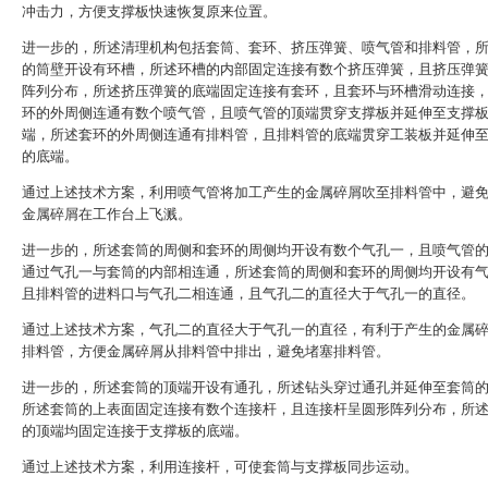
冲击力，方便支撑板快速恢复原来位置。
进一步的，所述清理机构包括套筒、套环、挤压弹簧、喷气管和排料管，
的筒壁开设有环槽，所述环槽的内部固定连接有数个挤压弹簧，且挤压弹
阵列分布，所述挤压弹簧的底端固定连接有套环，且套环与环槽滑动连接
环的外周侧连通有数个喷气管，且喷气管的顶端贯穿支撑板并延伸至支撑
端，所述套环的外周侧连通有排料管，且排料管的底端贯穿工装板并延伸
的底端。
通过上述技术方案，利用喷气管将加工产生的金属碎屑吹至排料管中，避
金属碎屑在工作台上飞溅。
进一步的，所述套筒的周侧和套环的周侧均开设有数个气孔一，且喷气管
通过气孔一与套筒的内部相连通，所述套筒的周侧和套环的周侧均开设有
且排料管的进料口与气孔二相连通，且气孔二的直径大于气孔一的直径。
通过上述技术方案，气孔二的直径大于气孔一的直径，有利于产生的金属
排料管，方便金属碎屑从排料管中排出，避免堵塞排料管。
进一步的，所述套筒的顶端开设有通孔，所述钻头穿过通孔并延伸至套筒
所述套筒的上表面固定连接有数个连接杆，且连接杆呈圆形阵列分布，所
的顶端均固定连接于支撑板的底端。
通过上述技术方案，利用连接杆，可使套筒与支撑板同步运动。