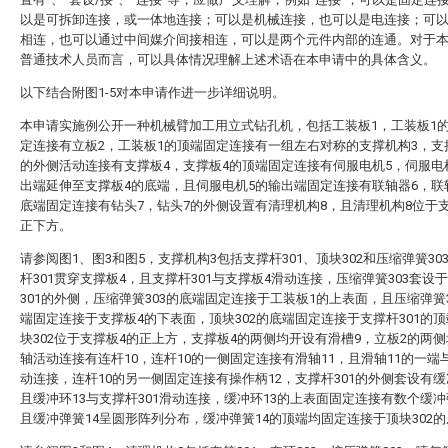
以是可拆卸连接，或一体地连接；可以是机械连接，也可以是电连接；可
相连，也可以通过中间媒介间接相连，可以是两个元件内部的连通。对于
普通技术人员而言，可以具体情况理解上述术语在本申请中的具体含义。
以下结合附图1-5对本申请作进一步详细说明。
本申请实施例公开一种机械臂加工用立式钻孔机，包括工装板1，工装板1
定连接有立板2，工装板1的顶端固定连接有一组左右对称的支撑机构3，支
的外侧活动连接有支撑板4，支撑板4的顶端固定连接有伺服电机5，伺服电
出端延伸至支撑板4的底端，且伺服电机5的输出端固定连接有联轴器6，联
底端固定连接有钻头7，钻头7的外侧设置有清理机构8，且清理机构8位于
正下方。
请参阅图1、图3和图5，支撑机构3包括支撑杆301、顶块302和压缩弹簧30
杆301贯穿支撑板4，且支撑杆301与支撑板4滑动连接，压缩弹簧303套设
301的外侧，压缩弹簧303的底端固定连接于工装板1的上表面，且压缩弹簧3
端固定连接于支撑板4的下表面，顶块302的底端固定连接于支撑杆301的
块302位于支撑板4的正上方，支撑板4的两侧均开设有滑槽9，立板2的两
轴活动连接有连杆10，连杆10的一侧固定连接有滑轴11，且滑轴11的一端
动连接，连杆10的另一侧固定连接有操作柄12，支撑杆301的外侧套设有缓
且缓冲环13与支撑杆301滑动连接，缓冲环13的上表面固定连接有数个缓冲
且缓冲弹簧14呈圆形阵列分布，缓冲弹簧14的顶端均固定连接于顶块302