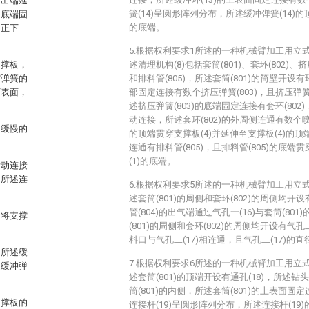
输出端延
簧(14)呈圆形阵列分布，所述缓冲弹簧(14)的
的底端固
的底端。
的正下
5.根据权利要求1所述的一种机械臂加工用立
支撑板，
述清理机构(8)包括套筒(801)、套环(802)、挤压
缩弹簧的
和排料管(805)，所述套筒(801)的筒壁开设有环
下表面，
部固定连接有数个挤压弹簧(803)，且挤压弹簧
述挤压弹簧(803)的底端固定连接有套环(802)，
动连接，所述套环(802)的外周侧连通有数个喷气管
板缓慢的
的顶端贯穿支撑板(4)并延伸至支撑板(4)的顶端
连通有排料管(805)，且排料管(805)的底端
(1)的底端。
活动连接
，所述连
6.根据权利要求5所述的一种机械臂加工用立
述套筒(801)的周侧和套环(802)的周侧均开
管(804)的出气端通过气孔一(16)与套筒(80
于将支撑
(801)的周侧和套环(802)的周侧均开设有气孔二
料口与气孔二(17)相连通，且气孔二(17)的直
，所述缓
7.根据权利要求6所述的一种机械臂加工用立
述缓冲弹
述套筒(801)的顶端开设有通孔(18)，所述钻头
筒(801)的内侧，所述套筒(801)的上表面固
支撑板的
连接杆(19)呈圆形阵列分布，所述连接杆(1