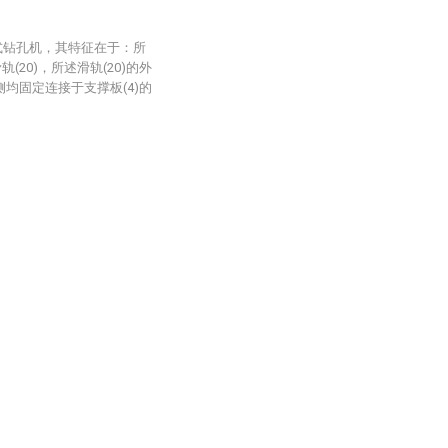
式钻孔机，其特征在于：所
20)，所述滑轨(20)的外
侧均固定连接于支撑板(4)的