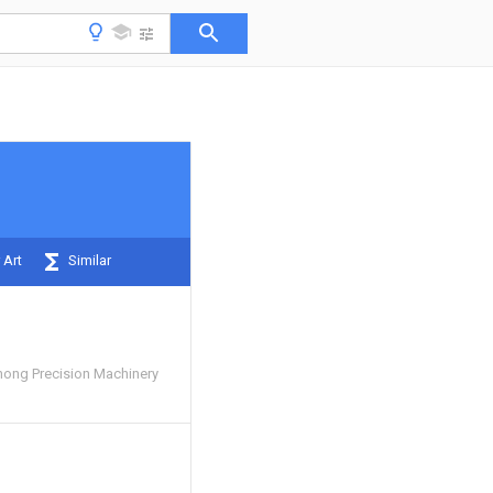
 Art
Similar
ong Precision Machinery