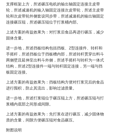
支撑框架上方，所述碾压电机的输出轴固定连接主皮带
轮，所述减速机的输入轴固定连接次皮带轮，所述主皮带
轮和次皮带轮外侧套设同步带，所述减速机的输出轴固定
连接碾压辊，所述碾压辊位于打浆桶内部。
上述方案的有益效果为：对打浆后食品再进行碾压，减少
固体含量。
进一步地，所述挡板结构包括挡板、Z型连接件、转杆和
手摇杆，所述挡板位于挡板槽内部，所述转杆贯穿出料斗
两侧壁且延伸至出料斗外侧，所述手摇杆与转杆为一体式
结构，所述Z型连接件一端与转杆固定连接，另一端与挡
板固定连接。
上述方案的有益效果为：挡板结构方便对打浆完后的食品
进行囤积，防止其流出，影响过滤质量。
进一步地，所述打浆辊位于碾压辊上方，所述碾压辊与打
浆桶内底部之间形成间隙。
上述方案的有益效果为：先打浆在进行碾压，减少固体物
质的含量，间隙方便碾压辊对食品碾压。
附图说明