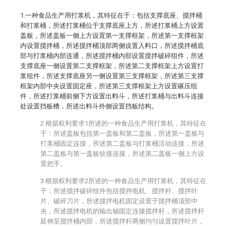
1.一种食品生产用打浆机，其特征在于：包括支撑底座、搅拌桶
和打浆桶，所述打浆桶位于支撑底座上方，所述打浆桶上方设置
盖板，所述盖板一侧上方设置第一支撑框架，所述第一支撑框架
内设置搅拌桶，所述搅拌桶顶部两侧设置入料口，所述搅拌桶底
部与打浆桶内部连通，所述搅拌桶内部设置搅拌破碎组件，所述
支撑底座一侧设置第二支撑框架，所述第二支撑框架上方设置打
浆组件，所述支撑底座另一侧设置第三支撑框架，所述第三支撑
框架内部中央设置固定座，所述第三支撑框架上方设置碾压组
件，所述打浆桶前侧下方设置出料斗，所述打浆桶与出料斗连接
处设置挡板槽，所述出料斗外侧设置挡板结构。
2.根据权利要求1所述的一种食品生产用打浆机，其特征在
于：所述盖板包括第一盖板和第二盖板，所述第一盖板与
打浆桶固定连接，所述第二盖板与打浆桶活动连接，所述
第二盖板与第一盖板铰接连接，所述第二盖板一侧上方设
置把手。
3.根据权利要求2所述的一种食品生产用打浆机，其特征在
于：所述搅拌破碎组件包括搅拌电机、搅拌杆、搅拌叶
片、破碎刀片，所述搅拌电机固定设置于搅拌桶顶部中
央，所述搅拌电机的输出轴固定连接搅拌杆，所述搅拌杆
延伸至搅拌桶内部，所述搅拌杆两侧均匀设置搅拌叶片，