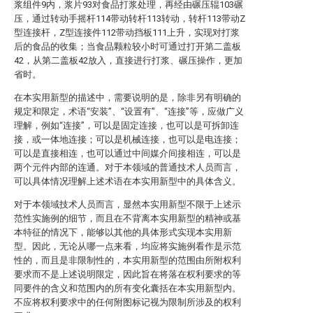
浆组件9内，浆片93对食品打浆处理，再经由碾压辊103碾
压，通过转动手摇杆114带动转杆113转动，转杆113带动Z
型连接杆，Z型连接件112带动挡板111上升，实现对打浆
后的食品的收集；当食品颗粒较小时可通过打开第二盖板
42，从第二盖板42放入，直接进行打浆、碾压操作，更加
省时。
在本实用新型的描述中，需要说明的是，除非另有明确的
规定和限定，术语“安装”、“设置有”、“连接”等，应做广义
理解，例如“连接”，可以是固定连接，也可以是可拆卸连
接，或一体地连接；可以是机械连接，也可以是电连接；
可以是直接相连，也可以通过中间媒介间接相连，可以是
两个元件内部的连通。对于本领域的普通技术人员而言，
可以具体情况理解上述术语在本实用新型中的具体含义。
对于本领域技术人员而言，显然本实用新型不限于上述示
范性实施例的细节，而且在不背离本实用新型的精神或基
本特征的情况下，能够以其他的具体形式实现本实用新
型。因此，无论从哪一点来看，均应将实施例看作是示范
性的，而且是非限制性的，本实用新型的范围由所附权利
要求而不是上述说明限定，因此旨在将落在权利要求的等
同要件的含义和范围内的所有变化囊括在本实用新型内。
不应将权利要求中的任何附图标记视为限制所涉及的权利