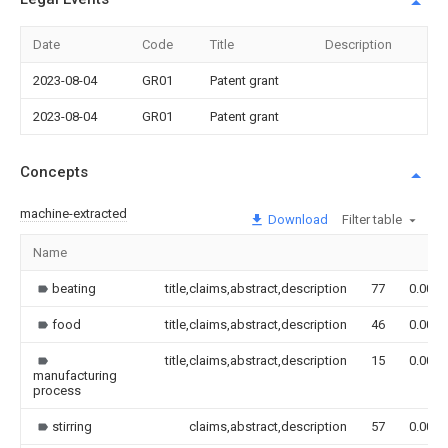
Date
Code
Title
Description
2023-08-04
GR01
Patent grant
2023-08-04
GR01
Patent grant
Concepts
machine-extracted
Download
Filter table
Name
beating
title,claims,abstract,description
77
0.000
food
title,claims,abstract,description
46
0.000
title,claims,abstract,description
15
0.000
manufacturing
process
stirring
claims,abstract,description
57
0.000