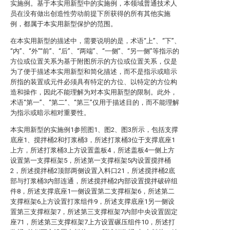
实施例。基于本实用新型中的实施例，本领域普通技术人
员在没有做出创造性劳动前提下所获得的所有其他实施
例，都属于本实用新型保护的范围。
在本实用新型的描述中，需要说明的是，术语“上”、“下”、
“内”、“外”“前”、“后”、“两端”、“一侧”、“另一侧”等指示的
方位或位置关系为基于附图所示的方位或位置关系，仅是
为了便于描述本实用新型和简化描述，而不是指示或暗示
所指的装置或元件必须具有特定的方位、以特定的方位构
造和操作，因此不能理解为对本实用新型的限制。此外，
术语“第一”、“第二”、“第三”仅用于描述目的，而不能理解
为指示或暗示相对重要性。
本实用新型的实施例1参照图1、图2、图3所示，包括支撑
底座1、搅拌桶2和打浆桶3，所述打浆桶3位于支撑底座1
上方，所述打浆桶3上方设置盖板4，所述盖板4一侧上方
设置第一支撑框架5，所述第一支撑框架5内设置搅拌桶
2，所述搅拌桶2顶部两侧设置入料口21，所述搅拌桶2底
部与打浆桶3内部连通，所述搅拌桶2内部设置搅拌破碎组
件8，所述支撑底座1一侧设置第二支撑框架6，所述第二
支撑框架6上方设置打浆组件9，所述支撑底座1另一侧设
置第三支撑框架7，所述第三支撑框架7内部中央设置固定
座71，所述第三支撑框架7上方设置碾压组件10，所述打