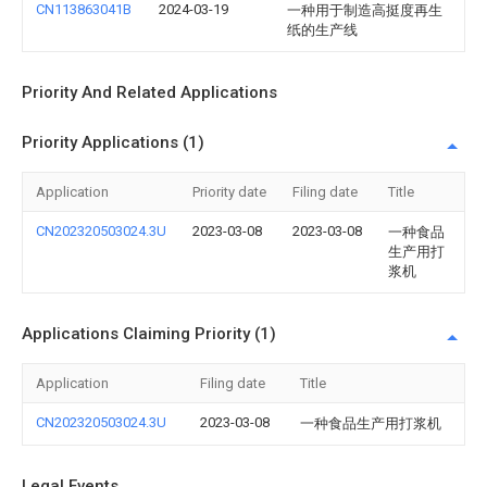
CN113863041B
2024-03-19
一种用于制造高挺度再生
纸的生产线
Priority And Related Applications
Priority Applications (1)
Application
Priority date
Filing date
Title
CN202320503024.3U
2023-03-08
2023-03-08
一种食品
生产用打
浆机
Applications Claiming Priority (1)
Application
Filing date
Title
CN202320503024.3U
2023-03-08
一种食品生产用打浆机
Legal Events