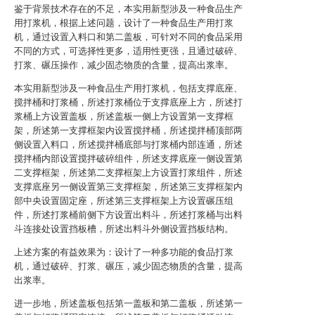
鉴于背景技术存在的不足，本实用新型涉及一种食品生产
用打浆机，根据上述问题，设计了一种食品生产用打浆
机，通过设置入料口和第二盖板，可针对不同的食品采用
不同的方式，可选择性更多，适用性更强，且通过破碎、
打浆、碾压操作，减少固态物质的含量，提高出浆率。
本实用新型涉及一种食品生产用打浆机，包括支撑底座、
搅拌桶和打浆桶，所述打浆桶位于支撑底座上方，所述打
浆桶上方设置盖板，所述盖板一侧上方设置第一支撑框
架，所述第一支撑框架内设置搅拌桶，所述搅拌桶顶部两
侧设置入料口，所述搅拌桶底部与打浆桶内部连通，所述
搅拌桶内部设置搅拌破碎组件，所述支撑底座一侧设置第
二支撑框架，所述第二支撑框架上方设置打浆组件，所述
支撑底座另一侧设置第三支撑框架，所述第三支撑框架内
部中央设置固定座，所述第三支撑框架上方设置碾压组
件，所述打浆桶前侧下方设置出料斗，所述打浆桶与出料
斗连接处设置挡板槽，所述出料斗外侧设置挡板结构。
上述方案的有益效果为：设计了一种多功能的食品打浆
机，通过破碎、打浆、碾压，减少固态物质的含量，提高
出浆率。
进一步地，所述盖板包括第一盖板和第二盖板，所述第一