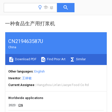
一种食品生产用打浆机
CN219463587U
China
Download PDF
Find Prior Art
Similar
Other languages
English
Inventor
王林敏
Current Assignee
Hangzhou Lin'an Liaoye Food Co ltd
Worldwide applications
2023
CN