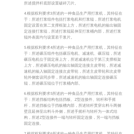
所述搅拌杆底部设置破碎刀片。
4.根据权利要求3所述的一种食品生产用打浆机，其特征在
于：所述打浆组件包括打浆电机和打浆辊，所述打浆电机
固定设置在第二支撑框架上方，所述打浆电机的输出轴固
定连接打浆辊，所述打浆辊延伸至打浆桶内部，所述打浆
辊外表面均匀设置若干浆片。
5.根据权利要求4所述的一种食品生产用打浆机，其特征在
于：所述碾压组件包括碾压电机、减速机、碾压辊，所述
碾压电机位于固定座上方，所述减速机位于第三支撑框架
上方，所述碾压电机的输出轴固定连接主皮带轮，所述减
速机的输入轴固定连接次皮带轮，所述主皮带轮和次皮带
轮外侧套设同步带，所述减速机的输出轴固定连接碾压
辊，所述碾压辊位于打浆桶内部。
6.根据权利要求5所述的一种食品生产用打浆机，其特征在
于：所述挡板结构包括挡板、Z型连接件、转杆和手摇
杆，所述挡板位于挡板槽内部，所述转杆贯穿出料斗两侧
壁且延伸至出料斗外侧，所述手摇杆与转杆为一体式结
构，所述Z型连接件一端与转杆固定连接，另一端与挡板
固定连接。
7.根据权利要求6所述的一种食品生产用打浆机，其特征在