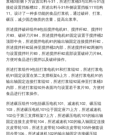
浆桶3前侧下方设置出料斗31，所述打浆桶3与出料斗31连
接处设置挡板槽32，所述出料斗31外侧设置挡板111结构
11。设计了一种多功能的食品打浆机，通过破碎、打浆、
碾压，减少固态物质的含量，提高出浆率。
所述搅拌破碎组件8包括搅拌电机81、搅拌杆82、搅拌叶
片83、破碎刀片84，所述搅拌电机81固定设置于搅拌桶2
顶部中央，所述搅拌电机81的输出轴固定连接搅拌杆82，
所述搅拌杆82延伸至搅拌桶2内部，所述搅拌杆82两侧均
匀设置搅拌叶片83，所述搅拌杆82底部设置破碎刀片84。
方便对食品进行搅拌以及破碎操作。
所述打浆组件9包括打浆电机91和打浆辊92，所述打浆电
机91固定设置在第二支撑框架6上方，所述打浆电机91的
输出轴固定连接打浆辊92，所述打浆辊92延伸至打浆桶3
内部，所述打浆辊92外表面均匀设置若干浆片93。方便对
食品进行打浆操作。
所述碾压组件10包括碾压电机101、减速机102、碾压辊
103，所述碾压电机101位于固定座71上方，所述减速机
102位于第三支撑框架7上方，所述碾压电机101的输出轴
固定连接主皮带轮104，所述减速机102的输入轴固定连接
次皮带轮105，所述主皮带轮104和次皮带轮105外侧套设
同步带106，所述减速机102的输出轴固定连接碾压辊