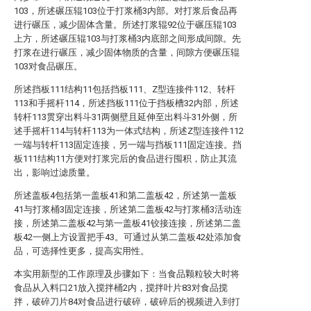
103，所述碾压辊103位于打浆桶3内部。对打浆后食品再
进行碾压，减少固体含量。所述打浆辊92位于碾压辊103
上方，所述碾压辊103与打浆桶3内底部之间形成间隙。先
打浆在进行碾压，减少固体物质的含量，间隙方便碾压辊
103对食品碾压。
所述挡板111结构11包括挡板111、Z型连接件112、转杆
113和手摇杆114，所述挡板111位于挡板槽32内部，所述
转杆113贯穿出料斗31两侧壁且延伸至出料斗31外侧，所
述手摇杆114与转杆113为一体式结构，所述Z型连接件112
一端与转杆113固定连接，另一端与挡板111固定连接。挡
板111结构11方便对打浆完后的食品进行囤积，防止其流
出，影响过滤质量。
所述盖板4包括第一盖板41和第二盖板42，所述第一盖板
41与打浆桶3固定连接，所述第二盖板42与打浆桶3活动连
接，所述第二盖板42与第一盖板41铰接连接，所述第二盖
板42一侧上方设置把手43。可通过从第二盖板42处添加食
品，可选择性更多，提高实用性。
本实用新型的工作原理及步骤如下：当食品颗粒较大时将
食品从入料口21放入搅拌桶2内，搅拌叶片83对食品搅
拌，破碎刀片84对食品进行破碎，破碎后的视频进入到打