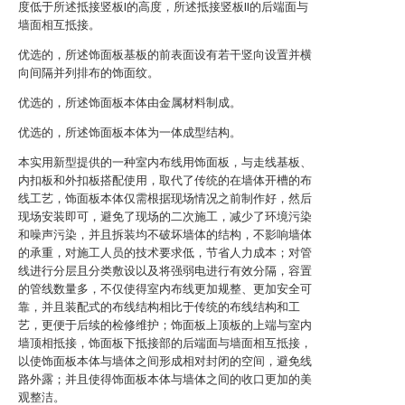
度低于所述抵接竖板I的高度，所述抵接竖板II的后端面与
墙面相互抵接。
优选的，所述饰面板基板的前表面设有若干竖向设置并横
向间隔并列排布的饰面纹。
优选的，所述饰面板本体由金属材料制成。
优选的，所述饰面板本体为一体成型结构。
本实用新型提供的一种室内布线用饰面板，与走线基板、
内扣板和外扣板搭配使用，取代了传统的在墙体开槽的布
线工艺，饰面板本体仅需根据现场情况之前制作好，然后
现场安装即可，避免了现场的二次施工，减少了环境污染
和噪声污染，并且拆装均不破坏墙体的结构，不影响墙体
的承重，对施工人员的技术要求低，节省人力成本；对管
线进行分层且分类敷设以及将强弱电进行有效分隔，容置
的管线数量多，不仅使得室内布线更加规整、更加安全可
靠，并且装配式的布线结构相比于传统的布线结构和工
艺，更便于后续的检修维护；饰面板上顶板的上端与室内
墙顶相抵接，饰面板下抵接部的后端面与墙面相互抵接，
以使饰面板本体与墙体之间形成相对封闭的空间，避免线
路外露；并且使得饰面板本体与墙体之间的收口更加的美
观整洁。