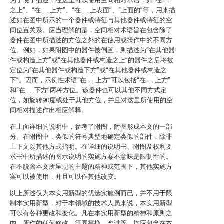
为了便于描述，在这里可以使用空间相对术语，如“在……
之上”、“在……上方”、“在……上表面”、“上面的”等，用来描
述如在图中所示的一个器件或特征与其他器件或特征的空
间位置关系。应当理解的是，空间相对术语旨在包含除了
器件在图中所描述的方位之外的在使用或操作中的不同方
位。例如，如果附图中的器件被倒置，则描述为“在其他器
件或构造上方”或“在其他器件或构造之上”的器件之后将被
定位为“在其他器件或构造下方”或“在其他器件或构造之
下”。因而，示例性术语“在……上方”可以包括“在……上方”
和“在……下方”两种方位。该器件也可以其他不同方式定
位，如旋转90度或处于其他方位，并且对这里所使用的空
间相对描述作出相应解释。
在上面详细的说明中，参考了附图，附图形成本文的一部
分。在附图中，类似的符号典型地确定类似的部件，除非
上下文以其他方式指明。在详细的说明书、附图及权利要
求书中所描述的图示说明的实施方案不意味是限制性的。
在不脱离本文所呈现的主题的精神或范围下，其他实施方
案可以被使用，并且可以作其他改变。
以上所述仅为本实用新型的优选实施例而已，并不用于限
制本实用新型，对于本领域的技术人员来说，本实用新型
可以有各种更改和变化。凡在本实用新型的精神和原则之
内，所作的任何修改、等同替换、改进等，均应包含在本