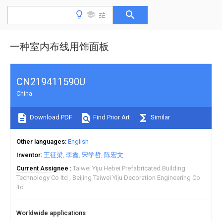
一种室内布线用饰面板
CN219411590U
China
Download PDF
Find Prior Art
Similar
Other languages
English
Inventor
王征梁
李鑫
宋学哲
陈宏文
Current Assignee
Taiwei Yiju Hebei Prefabricated Building
Technology Co ltd
Beijing Taiwei Yiju Decoration Engineering Co
ltd
Worldwide applications