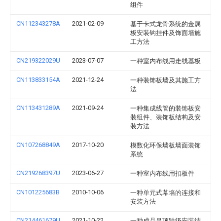
组件
CN112343278A
2021-02-09
基于卡式龙骨系统的金属
板安装钩挂件及饰面墙施
工方法
CN219322029U
2023-07-07
一种室内布线用走线基板
CN113833154A
2021-12-24
一种装饰板墙及其施工方
法
CN113431289A
2021-09-24
一种集成线管的装饰板安
装组件、装饰板结构及安
装方法
CN107268849A
2017-10-20
模数化环保墙板墙面装饰
系统
CN219268397U
2023-06-27
一种室内布线用扣板件
CN101225683B
2010-10-06
一种单元式幕墙的连接和
安装方法
CN214461679U
2021-10-22
一种成品吊顶跌级安装结