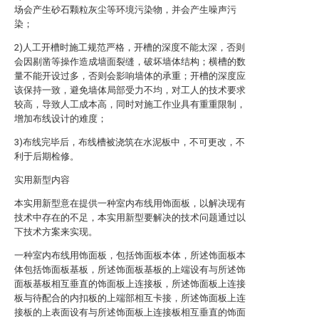
场会产生砂石颗粒灰尘等环境污染物，并会产生噪声污
染；
2)人工开槽时施工规范严格，开槽的深度不能太深，否则
会因剔凿等操作造成墙面裂缝，破坏墙体结构；横槽的数
量不能开设过多，否则会影响墙体的承重；开槽的深度应
该保持一致，避免墙体局部受力不均，对工人的技术要求
较高，导致人工成本高，同时对施工作业具有重重限制，
增加布线设计的难度；
3)布线完毕后，布线槽被浇筑在水泥板中，不可更改，不
利于后期检修。
实用新型内容
本实用新型意在提供一种室内布线用饰面板，以解决现有
技术中存在的不足，本实用新型要解决的技术问题通过以
下技术方案来实现。
一种室内布线用饰面板，包括饰面板本体，所述饰面板本
体包括饰面板基板，所述饰面板基板的上端设有与所述饰
面板基板相互垂直的饰面板上连接板，所述饰面板上连接
板与待配合的内扣板的上端部相互卡接，所述饰面板上连
接板的上表面设有与所述饰面板上连接板相互垂直的饰面