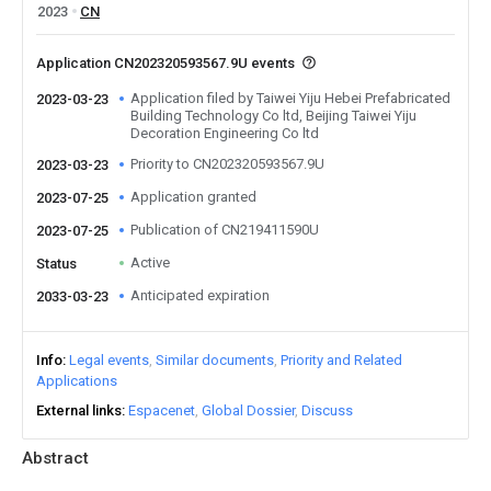
2023
CN
Application CN202320593567.9U events
Application filed by Taiwei Yiju Hebei Prefabricated
2023-03-23
Building Technology Co ltd, Beijing Taiwei Yiju
Decoration Engineering Co ltd
Priority to CN202320593567.9U
2023-03-23
Application granted
2023-07-25
Publication of CN219411590U
2023-07-25
Active
Status
Anticipated expiration
2033-03-23
Info
Legal events
Similar documents
Priority and Related
Applications
External links
Espacenet
Global Dossier
Discuss
Abstract