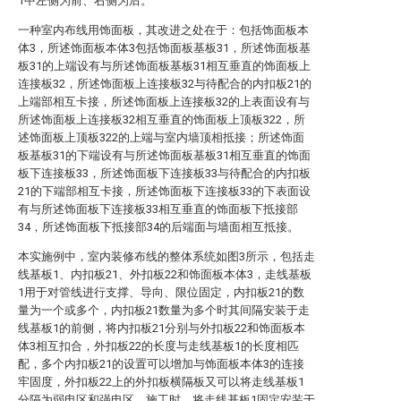
1中左侧为前、右侧为后。
一种室内布线用饰面板，其改进之处在于：包括饰面板本
体3，所述饰面板本体3包括饰面板基板31，所述饰面板基
板31的上端设有与所述饰面板基板31相互垂直的饰面板上
连接板32，所述饰面板上连接板32与待配合的内扣板21的
上端部相互卡接，所述饰面板上连接板32的上表面设有与
所述饰面板上连接板32相互垂直的饰面板上顶板322，所
述饰面板上顶板322的上端与室内墙顶相抵接；所述饰面
板基板31的下端设有与所述饰面板基板31相互垂直的饰面
板下连接板33，所述饰面板下连接板33与待配合的内扣板
21的下端部相互卡接，所述饰面板下连接板33的下表面设
有与所述饰面板下连接板33相互垂直的饰面板下抵接部
34，所述饰面板下抵接部34的后端面与墙面相互抵接。
本实施例中，室内装修布线的整体系统如图3所示，包括走
线基板1、内扣板21、外扣板22和饰面板本体3，走线基板
1用于对管线进行支撑、导向、限位固定，内扣板21的数
量为一个或多个，内扣板21数量为多个时其间隔安装于走
线基板1的前侧，将内扣板21分别与外扣板22和饰面板本
体3相互扣合，外扣板22的长度与走线基板1的长度相匹
配，多个内扣板21的设置可以增加与饰面板本体3的连接
牢固度，外扣板22上的外扣板横隔板又可以将走线基板1
分隔为弱电区和强电区。施工时，将走线基板1固定安装于