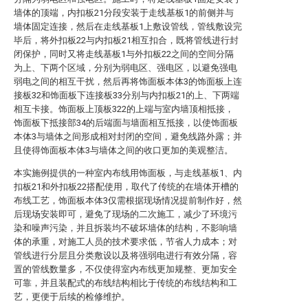
墙体的顶端，内扣板21分段安装于走线基板1的前侧并与
墙体固定连接，然后在走线基板1上敷设管线，管线敷设完
毕后，将外扣板22与内扣板21相互扣合，既将管线进行封
闭保护，同时又将走线基板1与外扣板22之间的空间分隔
为上、下两个区域，分别为弱电区、强电区，以避免强电
弱电之间的相互干扰，然后再将饰面板本体3的饰面板上连
接板32和饰面板下连接板33分别与内扣板21的上、下两端
相互卡接。饰面板上顶板322的上端与室内墙顶相抵接，
饰面板下抵接部34的后端面与墙面相互抵接，以使饰面板
本体3与墙体之间形成相对封闭的空间，避免线路外露；并
且使得饰面板本体3与墙体之间的收口更加的美观整洁。
本实施例提供的一种室内布线用饰面板，与走线基板1、内
扣板21和外扣板22搭配使用，取代了传统的在墙体开槽的
布线工艺，饰面板本体3仅需根据现场情况提前制作好，然
后现场安装即可，避免了现场的二次施工，减少了环境污
染和噪声污染，并且拆装均不破坏墙体的结构，不影响墙
体的承重，对施工人员的技术要求低，节省人力成本；对
管线进行分层且分类敷设以及将强弱电进行有效分隔，容
置的管线数量多，不仅使得室内布线更加规整、更加安全
可靠，并且装配式的布线结构相比于传统的布线结构和工
艺，更便于后续的检修维护。