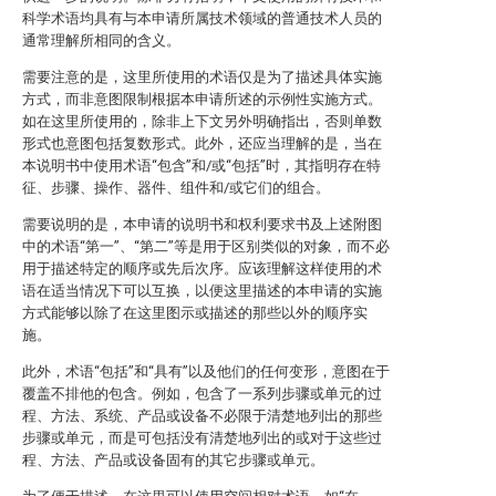
科学术语均具有与本申请所属技术领域的普通技术人员的
通常理解所相同的含义。
需要注意的是，这里所使用的术语仅是为了描述具体实施
方式，而非意图限制根据本申请所述的示例性实施方式。
如在这里所使用的，除非上下文另外明确指出，否则单数
形式也意图包括复数形式。此外，还应当理解的是，当在
本说明书中使用术语“包含”和/或“包括”时，其指明存在特
征、步骤、操作、器件、组件和/或它们的组合。
需要说明的是，本申请的说明书和权利要求书及上述附图
中的术语“第一”、“第二”等是用于区别类似的对象，而不必
用于描述特定的顺序或先后次序。应该理解这样使用的术
语在适当情况下可以互换，以便这里描述的本申请的实施
方式能够以除了在这里图示或描述的那些以外的顺序实
施。
此外，术语“包括”和“具有”以及他们的任何变形，意图在于
覆盖不排他的包含。例如，包含了一系列步骤或单元的过
程、方法、系统、产品或设备不必限于清楚地列出的那些
步骤或单元，而是可包括没有清楚地列出的或对于这些过
程、方法、产品或设备固有的其它步骤或单元。