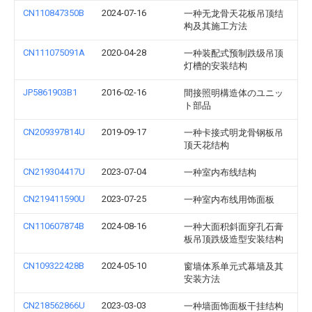
CN110847350B
2024-07-16
一种无龙骨天花板吊顶结
构及其施工方法
CN111075091A
2020-04-28
一种装配式预制跌级吊顶
灯槽的安装结构
JP5861903B1
2016-02-16
間接照明構造体のユニッ
ト部品
CN209397814U
2019-09-17
一种卡接式明龙骨钢板吊
顶天花结构
CN219304417U
2023-07-04
一种室内布线结构
CN219411590U
2023-07-25
一种室内布线用饰面板
CN110607874B
2024-08-16
一种大面积斜面穿孔石膏
板吊顶跌级造型安装结构
CN109322428B
2024-05-10
窗墙体系单元式幕墙及其
安装方法
CN218562866U
2023-03-03
一种墙面饰面板干挂结构