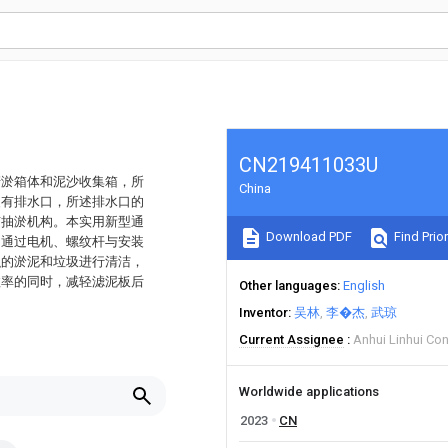
CN219411033U
清淤箱体和泥沙收集箱，所
China
装有排水口，所述排水口的
有抽淤机构。本实用新型通
Download PDF
Find Prior
，通过电机、螺纹杆与安装
积的淤泥和垃圾进行清洁，
效率的同时，减轻滤泥板后
Other languages
English
Inventor
吴林
李�杰
武琼
Current Assignee
Anhui Linhui Con
Worldwide applications
2023
CN