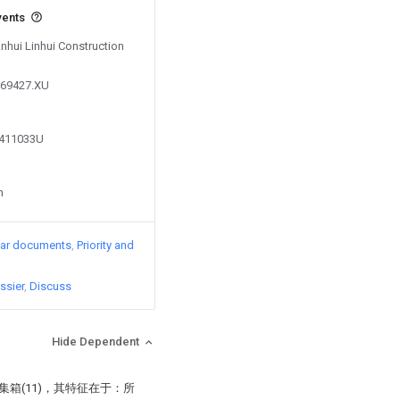
vents
Anhui Linhui Construction
869427.XU
9411033U
n
lar documents
Priority and
ssier
Discuss
Hide Dependent
集箱(11)，其特征在于：所