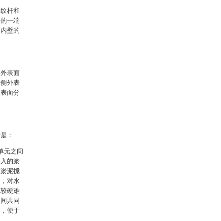
螺纹杆和
杆的一端
体内壁的
的外表面
两侧外表
下表面分
步是：
单元之间
吸入的淤
部淤泥搅
合，对水
泥较硬难
之间共同
伸，便于