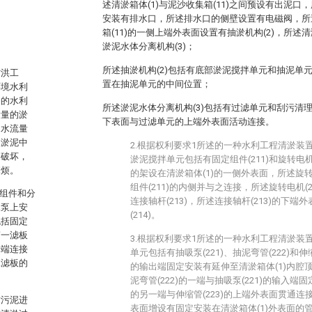
述清淤箱体(1)与泥沙收集箱(11)之间预设有出泥口
安装有排水口，所述排水口的侧壁设置有电磁阀，所述
箱(11)的一侧上端外表面设置有抽淤机构(2)，所述
淤泥水体分离机构(3)；
所述抽淤机构(2)包括有底部淤泥搅拌单元和抽泥单
防洪工
置在抽泥单元的中间位置；
环境水利
务的水利
所述淤泥水体分离机构(3)包括有过滤单元和刮污清
大量的淤
下表面与过滤单元的上端外表面活动连接。
，水流量
的淤泥中
2.根据权利要求1所述的一种水利工程清淤装
的破坏，
淤泥搅拌单元包括有固定组件(211)和旋转电机(2
麻烦。
的架设在清淤箱体(1)的一侧外表面，所述旋转
组件(211)的内侧并与之连接，所述旋转电机(
泥组件和分
连接轴杆(213)，所述连接轴杆(213)的下
水泵上安
(214)。
包括固定
第一滤板
3.根据权利要求1所述的一种水利工程清淤装
一端连接
单元包括有抽吸泵(221)、抽泥弯管(222)和伸缩
二滤板的
的输出端固定安装有延伸至清淤箱体(1)内腔顶部
泥弯管(222)的一端与抽吸泵(221)的输入端固
的另一端与伸缩管(223)的上端外表面贯通连接
对污泥进
表面增设有固定安装在清淤箱体(1)外表面的管道