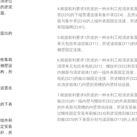
在清淤过
入的淤泥
4.根据权利要求3所述的一种水利工程清淤装
问题。
管(223)的下端贯通连接有集中罩(224)，且所
面与集中罩(224)的上端外表面固定连接，所述
有阻隔网(2241)。
中提出的
5.根据权利要求1所述的一种水利工程清淤装
单元包括有滤泥板(311)，所述滤泥板(311)
侧壁固定连接。
沙收集箱
6.根据权利要求1所述的一种水利工程清淤装
的侧壁设
清理单元包括有电机(321)、螺纹杆(322)和安装
机构，所
内侧面与清淤箱体(1)的一端外表面固定连接，
电机(321)的输出轴固定连接，所述螺纹杆(3
在清淤箱体(1)内壁的滑槽的内壁转动连接。
元设置在
7.根据权利要求6所述的一种水利工程清淤装
板(323)的一端内壁与螺纹杆(322)的外表面螺
元的下表
的外表面与滑槽的内壁滑动连接，所述安装板(
过螺栓固定安装有刷板(324)和淤泥推刮板(325
刮板(325)的下表面分别与滤泥板(311)的上
定组件和
固定安装
轴杆，所