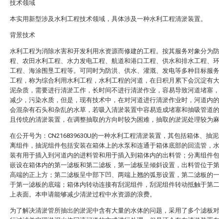
技术领域
本实用新型涉及水利工程技术领域，具体涉及一种水利工程清淤装置。
背景技术
水利工程为消除水害和开发利用水资源而修建的工程。按其服务对象分为
程、农田水利工程、水力发电工程、航道和港口工程、供水和排水工程、
工程、海涂围垦工程等。可同时为防洪、供水、灌溉、发电等多种目标服
工程，称为综合利用水利工程，水利工程的河道，在日积月累下会沉淀有
泥杂质，需要进行清淤工作，长时间不进行清淤作业，容易导致河道堵塞
减少，污染水质，但是，现有技术中，在对河道进行清淤作业时，河道内
会混杂有石头和杂乱的水草，若吸入清淤装置中容易造成堵塞和抽吸管道
且传统的清淤装置，在调整抽取的方向时较为困难，抽取的淤泥处理较为
在公开号为：CN216839630U的一种水利工程清淤装置，其包括箱体、抽
离组件，抽泥组件包括安装在箱体上的水泵和连通于箱体底部的回流管，
装有用于插入到河道内的进料管和用于插入到箱体内的出料管；分离组件
嵌设在箱体内的第一滤板和第二滤板，第一滤板呈倾斜设置，出料管位于
高端的正上方；第二滤板呈中部下凹、两端上翘的弧形设置，第二滤板的
于第一滤板的底端；箱体内转动连接有刮泥组件，刮泥组件转动抵触于第
上表面。本申请能够减少清淤过程中水资源的浪费。
为了解决清淤管所抽出的淤泥中含有大量的水体的问题，采用了多个滤板