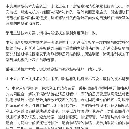
本实用新型技术方案的进一步改进在于：所述刮污清理单元包括有电机、
安装板，所述电机的内侧面与清淤箱体的一端外表面固定连接，所述螺纹
与电机的输出轴固定连接，所述螺纹杆的两端外表面分别与预设在清淤箱
滑槽的内壁转动连接。
采用上述技术方案，滑槽与滤泥板的倾斜角度保持一致。
本实用新型技术方案的进一步改进在于：所述安装板的一端内壁与螺纹杆
螺纹连接，且所述安装板的外表面与滑槽的内壁滑动连接，所述安装板的
面分别通过螺栓固定安装有刷板和淤泥推刮板，所述刷板、淤泥推刮板的
别与滤泥板的上表面活动连接。
采用上述技术方案，淤泥推刮板与滤泥板接触的一端为L型。
由于采用了上述技术方案，本实用新型相对现有技术来说，取得的技术进
1、本实用新型提供一种水利工程清淤装置，采用底部淤泥搅拌单元和抽泥
的共同配合，解决了清淤装置在清淤过程中，底部的淤泥硬度较高无法对
泥进行破碎，进而导致抽淤效果较差的问题，通过固定组件的设置，对底
拌单元的相关组件进行固定，利用旋转电机、连接轴杆与搅拌叶轮之间配
利工程河道底部的结块硬质淤泥、水草以及垃圾进行呢破碎，防止底部淤
以进行抽吸的情况，避免堵塞，通过抽吸泵、抽泥弯管、伸缩管与集中罩
配合，对河道中的淤泥进行抽取，配合伸缩管的伸缩，调节抽取管道的拉
调节，实用性高，进一步提升水利工程的清淤效率。