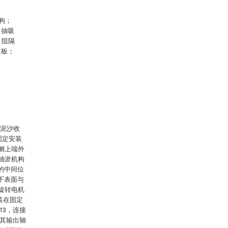
构；
、抽吸
、阻隔
装板；
和泥沙收
固定安装
侧上端外
抽淤机构
的中间位
下表面与
旋转电机
装在固定
13，连接
，其输出轴