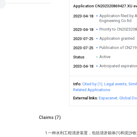
Application CN202320869427.XU e
Application filed by 
2023-04-18
Engineering Co ltd
Priority to CN202320
2023-04-18
Application granted
2023-07-25
Publication of CN21
2023-07-25
Active
Status
Anticipated expiratio
2033-04-18
Info
Cited by (1)
Legal events
Simi
Related Applications
External links
Espacenet
Global Do
Claims
(7)
1.一种水利工程清淤装置，包括清淤箱体(1)和泥沙收