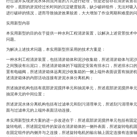
行过滤并实现淤泥水体回流河道的方式进行处理，但是还会存在清淤装置
程中，底部的淤泥经过长时间的沉淀硬度较高，缺少破碎组件，无法对吸
进行破碎的情况，进而导致抽淤效果较差，大大增加了作业周期和难度的
实用新型内容
本实用新型的目的在于提供一种水利工程清淤装置，以解决上述背景技术
问题。
为解决上述技术问题，本实用新型所采用的技术方案是：
一种水利工程清淤装置，包括清淤箱体和泥沙收集箱，所述清淤箱体与泥
之间预设有出泥口，所述清淤箱体的下端固定安装有排水口，所述排水口
置有电磁阀，所述清淤箱体远离泥沙收集箱的一侧上端外表面设置有抽淤
述清淤箱体的内部活动连接有淤泥水体分离机构；
所述抽淤机构包括有底部淤泥搅拌单元和抽泥单元，所述底部淤泥搅拌单
抽泥单元的中间位置；
所述淤泥水体分离机构包括有过滤单元和刮污清理单元，所述刮污清理单
面与过滤单元的上端外表面活动连接。
本实用新型技术方案的进一步改进在于：所述底部淤泥搅拌单元包括有固
旋转电机，所述固定组件的架设在清淤箱体的一侧外表面，所述旋转电机
在固定组件的内侧并与之连接，所述旋转电机的输出轴上固定连接有连接