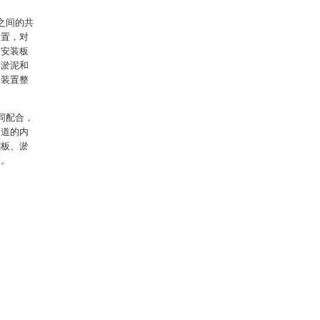
之间的共
设置，对
与安装板
的淤泥和
升装置整
同配合，
管道的内
刷板、淤
高。