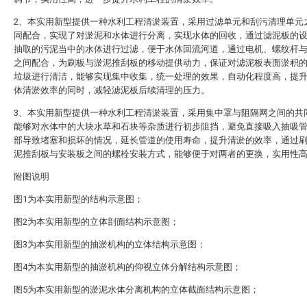
2、本实用新型提供一种水利工程清淤装置，采用过滤单元和刮污清理单元
同配合，实现了对淤泥和水体进行分离，实现水体的回收，通过滤泥板的
抽取的污泥当中的水体进行过滤，便于水体回流河道，通过电机、螺纹杆
之间配合，为刷板与淤泥推刮板的移动提供动力，保证对滤泥板表面淤积
垃圾进行清洁，能够实现集中收集，统一处理的效果，自动化程度高，提
体清淤效率的同时，减轻滤泥板后续清理的压力。
3、本实用新型提供一种水利工程清淤装置，采用集中罩与阻隔网之间的共
能够对水体中的大块水草和石块等杂质进行初步阻挡，避免直接吸入抽吸
部导致堵塞和损坏的情况，延长管道的使用寿命，提升清淤的效率，通过
泥推刮板与安装板之间的螺栓安装方式，能够便于对两者的更换，实用性
附图说明
图1为本实用新型的结构示意图；
图2为本实用新型的立体剖面结构示意图；
图3为本实用新型的抽淤机构的立体结构示意图；
图4为本实用新型的抽淤机构的仰视立体分解结构示意图；
图5为本实用新型的淤泥水体分离机构的立体截面结构示意图；