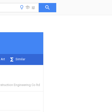
 Art
Similar
struction Engineering Co ltd