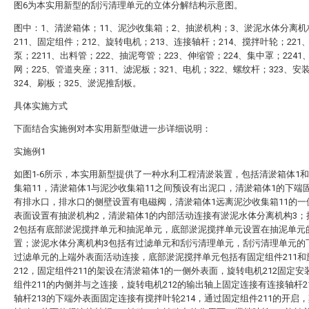
图6为本实用新型的刮污清理单元的立体分解结构示意图。
图中：1、清淤箱体；11、泥沙收集箱；2、抽淤机构；3、淤泥水体分离机
211、固定组件；212、旋转电机；213、连接轴杆；214、搅拌叶轮；221
泵；2211、出料管；222、抽泥弯管；223、伸缩管；224、集中罩；2241
网；225、管道夹座；311、滤泥板；321、电机；322、螺纹杆；323、安
324、刷板；325、淤泥推刮板。
具体实施方式
下面结合实施例对本实用新型做进一步详细说明：
实施例1
如图1-6所示，本实用新型提供了一种水利工程清淤装置，包括清淤箱体1
集箱11，清淤箱体1与泥沙收集箱11之间预设有出泥口，清淤箱体1的下端
有排水口，排水口的侧壁设置有电磁阀，清淤箱体1远离泥沙收集箱11的一
表面设置有抽淤机构2，清淤箱体1的内部活动连接有淤泥水体分离机构3；
2包括有底部淤泥搅拌单元和抽泥单元，底部淤泥搅拌单元设置在抽泥单元
置；淤泥水体分离机构3包括有过滤单元和刮污清理单元，刮污清理单元的
过滤单元的上端外表面活动连接，底部淤泥搅拌单元包括有固定组件211和
212，固定组件211的架设在清淤箱体1的一侧外表面，旋转电机212固定安
组件211的内侧并与之连接，旋转电机212的输出轴上固定连接有连接轴杆2
轴杆213的下端外表面固定连接有搅拌叶轮214，通过固定组件211的开启