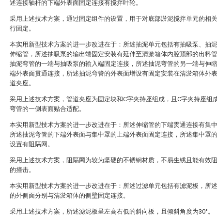
述连接轴杆的下端外表面固定连接有搅拌叶轮。
采用上述技术方案，通过固定组件的设置，用于对底部淤泥搅拌单元的相
行固定。
本实用新型技术方案的进一步改进在于：所述抽泥单元包括有抽吸泵、抽
伸缩管，所述抽吸泵的输出端固定安装有延伸至清淤箱体内腔顶部的出料
抽泥弯管的一端与抽吸泵的输入端固定连接，所述抽泥弯管的另一端与伸
端外表面贯通连接，所述抽泥弯管的外表面增设有固定安装在清淤箱体外
道夹座。
采用上述技术方案，管道夹座为固定块和C字夹持座组成，且C字夹持座组
弯管的一侧表面贴合适配。
本实用新型技术方案的进一步改进在于：所述伸缩管的下端贯通连接有集
所述抽泥弯管的下端外表面与集中罩的上端外表面固定连接，所述集中罩
设置有阻隔网。
采用上述技术方案，阻隔网为较为坚硬的不锈钢材质，不易生锈且能有效
的撞击。
本实用新型技术方案的进一步改进在于：所述过滤单元包括有滤泥板，所
的外侧面分别与清淤箱体的侧壁固定连接。
采用上述技术方案，所述滤泥板呈左高右低的斜向板，且倾斜角度为30°。