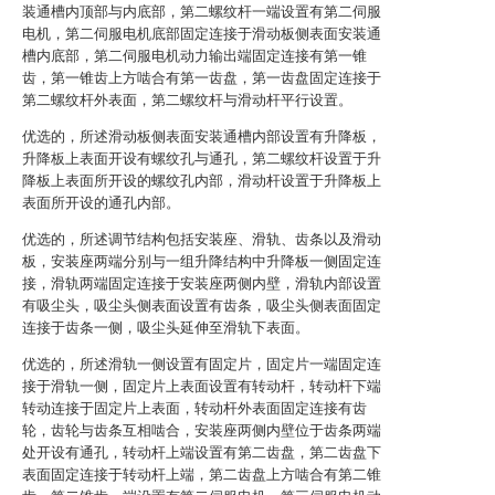
装通槽内顶部与内底部，第二螺纹杆一端设置有第二伺服
电机，第二伺服电机底部固定连接于滑动板侧表面安装通
槽内底部，第二伺服电机动力输出端固定连接有第一锥
齿，第一锥齿上方啮合有第一齿盘，第一齿盘固定连接于
第二螺纹杆外表面，第二螺纹杆与滑动杆平行设置。
优选的，所述滑动板侧表面安装通槽内部设置有升降板，
升降板上表面开设有螺纹孔与通孔，第二螺纹杆设置于升
降板上表面所开设的螺纹孔内部，滑动杆设置于升降板上
表面所开设的通孔内部。
优选的，所述调节结构包括安装座、滑轨、齿条以及滑动
板，安装座两端分别与一组升降结构中升降板一侧固定连
接，滑轨两端固定连接于安装座两侧内壁，滑轨内部设置
有吸尘头，吸尘头侧表面设置有齿条，吸尘头侧表面固定
连接于齿条一侧，吸尘头延伸至滑轨下表面。
优选的，所述滑轨一侧设置有固定片，固定片一端固定连
接于滑轨一侧，固定片上表面设置有转动杆，转动杆下端
转动连接于固定片上表面，转动杆外表面固定连接有齿
轮，齿轮与齿条互相啮合，安装座两侧内壁位于齿条两端
处开设有通孔，转动杆上端设置有第二齿盘，第二齿盘下
表面固定连接于转动杆上端，第二齿盘上方啮合有第二锥