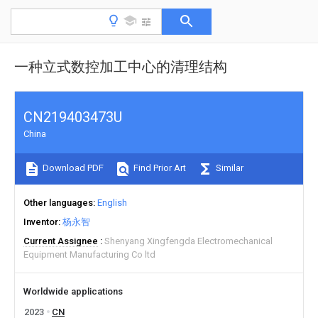
一种立式数控加工中心的清理结构
CN219403473U
China
Download PDF
Find Prior Art
Similar
Other languages
English
Inventor
杨永智
Current Assignee
Shenyang Xingfengda Electromechanical
Equipment Manufacturing Co ltd
Worldwide applications
2023
CN