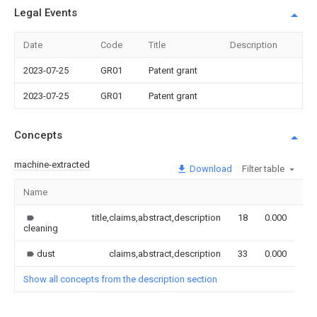
Legal Events
Date
Code
Title
Description
2023-07-25
GR01
Patent grant
2023-07-25
GR01
Patent grant
Concepts
machine-extracted
Download
Filter table
Name
Im
title,claims,abstract,description
18
0.000
cleaning
dust
claims,abstract,description
33
0.000
Show all concepts from the description section