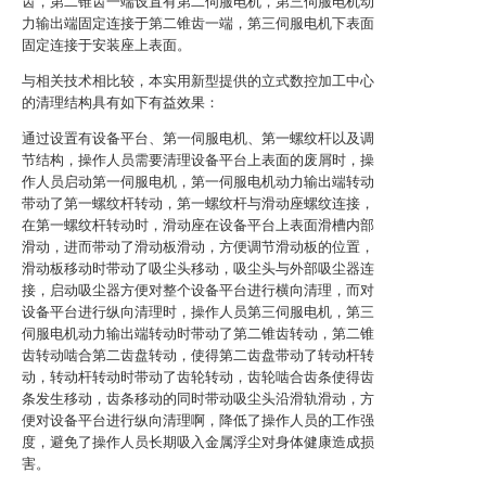
齿，第二锥齿一端设置有第二伺服电机，第三伺服电机动
力输出端固定连接于第二锥齿一端，第三伺服电机下表面
固定连接于安装座上表面。
与相关技术相比较，本实用新型提供的立式数控加工中心
的清理结构具有如下有益效果：
通过设置有设备平台、第一伺服电机、第一螺纹杆以及调
节结构，操作人员需要清理设备平台上表面的废屑时，操
作人员启动第一伺服电机，第一伺服电机动力输出端转动
带动了第一螺纹杆转动，第一螺纹杆与滑动座螺纹连接，
在第一螺纹杆转动时，滑动座在设备平台上表面滑槽内部
滑动，进而带动了滑动板滑动，方便调节滑动板的位置，
滑动板移动时带动了吸尘头移动，吸尘头与外部吸尘器连
接，启动吸尘器方便对整个设备平台进行横向清理，而对
设备平台进行纵向清理时，操作人员第三伺服电机，第三
伺服电机动力输出端转动时带动了第二锥齿转动，第二锥
齿转动啮合第二齿盘转动，使得第二齿盘带动了转动杆转
动，转动杆转动时带动了齿轮转动，齿轮啮合齿条使得齿
条发生移动，齿条移动的同时带动吸尘头沿滑轨滑动，方
便对设备平台进行纵向清理啊，降低了操作人员的工作强
度，避免了操作人员长期吸入金属浮尘对身体健康造成损
害。