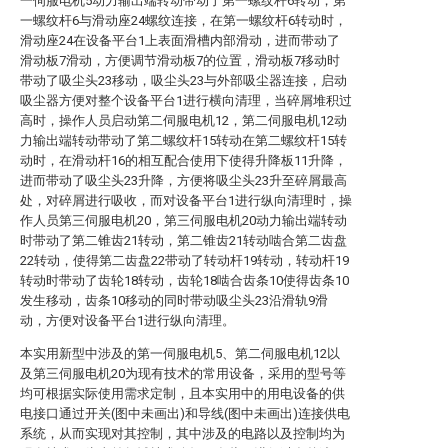
一伺服电机5动力输出端转动带动了第一螺纹杆6转动，第
一螺纹杆6与滑动座24螺纹连接，在第一螺纹杆6转动时，
滑动座24在设备平台1上表面滑槽内部滑动，进而带动了
滑动板7滑动，方便调节滑动板7的位置，滑动板7移动时
带动了吸尘头23移动，吸尘头23与外部吸尘器连接，启动
吸尘器方便对整个设备平台1进行横向清理，当碎屑堆积过
高时，操作人员启动第二伺服电机12，第二伺服电机12动
力输出端转动带动了第二螺纹杆15转动在第二螺纹杆15转
动时，在滑动杆16的相互配合使用下使得升降板11升降，
进而带动了吸尘头23升降，方便将吸尘头23升至碎屑最高
处，对碎屑进行吸收，而对设备平台1进行纵向清理时，操
作人员第三伺服电机20，第三伺服电机20动力输出端转动
时带动了第二锥齿21转动，第二锥齿21转动啮合第二齿盘
22转动，使得第二齿盘22带动了转动杆19转动，转动杆19
转动时带动了齿轮18转动，齿轮18啮合齿条10使得齿条10
发生移动，齿条10移动的同时带动吸尘头23沿滑轨9滑
动，方便对设备平台1进行纵向清理。
本实用新型中涉及的第一伺服电机5、第二伺服电机12以
及第三伺服电机20为现有技术的常用设备，采用的型号等
均可根据实际使用需求定制，且本实用中的用电设备的供
电接口通过开关(图中未画出)和导线(图中未画出)连接供电
系统，从而实现对其控制，其中涉及的电路以及控制均为