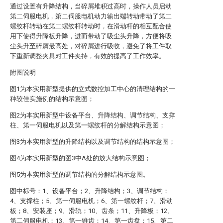
通过设置有升降结构，当碎屑堆积过高时，操作人员启动
第二伺服电机，第二伺服电机动力输出端转动带动了第二
螺纹杆转动在第二螺纹杆转动时，在滑动杆的相互配合使
用下使得升降板升降，进而带动了吸尘头升降，方便将吸
尘头升至碎屑最高处，对碎屑进行吸收，避免了将工件取
下重新调整夹具对工件夹持，有效的提高了工作效率。
附图说明
图1为本实用新型提供的立式数控加工中心的清理结构的一
种较佳实施例的结构示意图；
图2为本实用新型中设备平台、升降结构、调节结构、支撑
柱、第一伺服电机以及第一螺纹杆的分解结构示意图；
图3为本实用新型的升降结构以及调节结构的结构示意图；
图4为本实用新型的图3中A处的放大结构示意图；
图5为本实用新型的调节结构的分解结构示意图。
图中标号：1、设备平台；2、升降结构；3、调节结构；
4、支撑柱；5、第一伺服电机；6、第一螺纹杆；7、滑动
板；8、安装座；9、滑轨；10、齿条；11、升降板；12、
第二伺服电机；13、第一锥齿；14、第一齿盘；15、第二