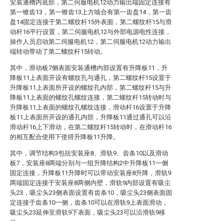
安装通槽内底部，第二伺服电机12动力输出端固定连接有
第一锥齿13，第一锥齿13上方啮合有第一齿盘14，第一齿
盘14固定连接于第二螺纹杆15外表面，第二螺纹杆15与滑
动杆16平行设置，第二伺服电机12与外部电源电性连接，
操作人员启动第二伺服电机12，第二伺服电机12动力输出
端转动带动了第二螺纹杆15转动。
其中，滑动板7侧表面安装通槽内部设置有升降板11，升
降板11上表面开设有螺纹孔与通孔，第二螺纹杆15设置于
升降板11上表面所开设的螺纹孔内部，第二螺纹杆15与升
降板11上表面的螺纹孔螺纹连接，第二螺纹杆15转动时与
升降板11上表面的螺纹孔螺纹连接，滑动杆16设置于升降
板11上表面所开设的通孔内部，升降板11通过通孔可以沿
滑动杆16上下滑动，在第二螺纹杆15转动时，在滑动杆16
的相互配合使用下使得升降板11升降。
其中，调节结构3包括安装座8、滑轨9、齿条10以及滑动
板7，安装座8两端分别与一组升降结构2中升降板11一侧
固定连接，升降板11升降时可以带动安装座8升降，滑轨9
两端固定连接于安装座8两侧内壁，滑轨9内部设置有吸尘
头23，吸尘头23侧表面设置有齿条10，吸尘头23侧表面固
定连接于齿条10一侧，齿条10可以在滑轨9上表面滑动，
吸尘头23延伸至滑轨9下表面，吸尘头23可以沿滑轨9移