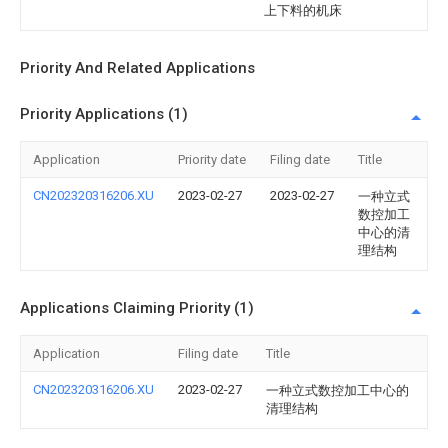
上下料的机床
Priority And Related Applications
Priority Applications (1)
Application
Priority date
Filing date
Title
CN202320316206.XU
2023-02-27
2023-02-27
一种立式
数控加工
中心的清
理结构
Applications Claiming Priority (1)
Application
Filing date
Title
CN202320316206.XU
2023-02-27
一种立式数控加工中心的
清理结构