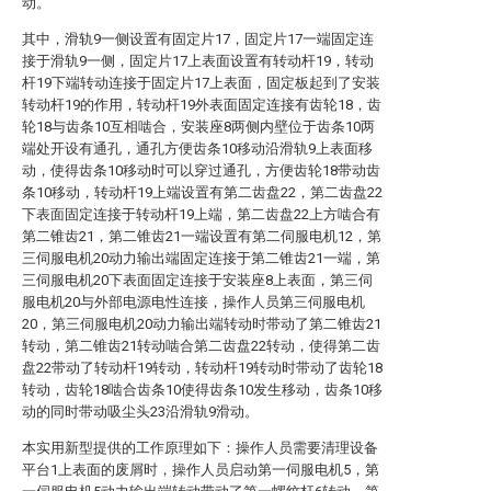
动。
其中，滑轨9一侧设置有固定片17，固定片17一端固定连
接于滑轨9一侧，固定片17上表面设置有转动杆19，转动
杆19下端转动连接于固定片17上表面，固定板起到了安装
转动杆19的作用，转动杆19外表面固定连接有齿轮18，齿
轮18与齿条10互相啮合，安装座8两侧内壁位于齿条10两
端处开设有通孔，通孔方便齿条10移动沿滑轨9上表面移
动，使得齿条10移动时可以穿过通孔，方便齿轮18带动齿
条10移动，转动杆19上端设置有第二齿盘22，第二齿盘22
下表面固定连接于转动杆19上端，第二齿盘22上方啮合有
第二锥齿21，第二锥齿21一端设置有第二伺服电机12，第
三伺服电机20动力输出端固定连接于第二锥齿21一端，第
三伺服电机20下表面固定连接于安装座8上表面，第三伺
服电机20与外部电源电性连接，操作人员第三伺服电机
20，第三伺服电机20动力输出端转动时带动了第二锥齿21
转动，第二锥齿21转动啮合第二齿盘22转动，使得第二齿
盘22带动了转动杆19转动，转动杆19转动时带动了齿轮18
转动，齿轮18啮合齿条10使得齿条10发生移动，齿条10移
动的同时带动吸尘头23沿滑轨9滑动。
本实用新型提供的工作原理如下：操作人员需要清理设备
平台1上表面的废屑时，操作人员启动第一伺服电机5，第