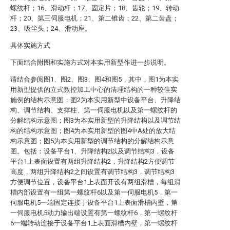
螺纹杆；16、滑动杆；17、固定片；18、齿轮；19、转动
杆；20、第三伺服电机；21、第二锥齿；22、第二齿盘；
23、吸尘头；24、滑动座。
具体实施方式
下面结合附图和实施方式对本实用新型作进一步说明。
请结合参阅图1、图2、图3、图4和图5，其中，图1为本实
用新型提供的立式数控加工中心的清理结构的一种较佳实
施例的结构示意图；图2为本实用新型中设备平台、升降结
构、调节结构、支撑柱、第一伺服电机以及第一螺纹杆的
分解结构示意图；图3为本实用新型的升降结构以及调节结
构的结构示意图；图4为本实用新型的图4中A处的放大结
构示意图；图5为本实用新型的调节结构的分解结构示意
图。包括：设备平台1、升降结构2以及调节结构3，设备
平台1上表面设置有两组升降结构2，升降结构2方便调节
高度，两组升降结构2之间设置有调节结构3，调节结构3
方便调节位置，设备平台1上表面开设有两组滑槽，每组滑
槽内部设置有一组第一螺纹杆6以及第一伺服电机5，第一
伺服电机5一端固定连接于设备平台1上表面滑槽内壁，第
一伺服电机5动力输出端设置有第一螺纹杆6，第一螺纹杆
6一端转动连接于设备平台1上表面滑槽内壁，第一螺纹杆