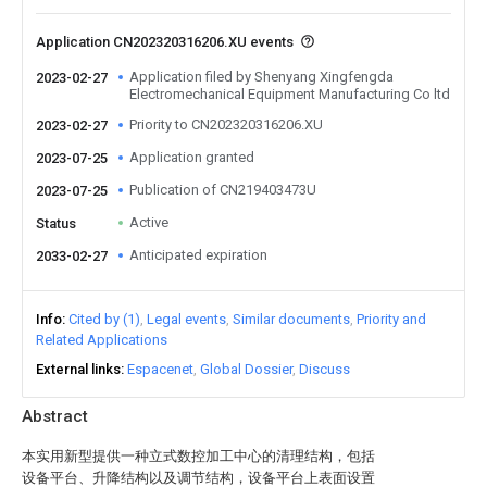
Application CN202320316206.XU events
Application filed by Shenyang Xingfengda
2023-02-27
Electromechanical Equipment Manufacturing Co ltd
Priority to CN202320316206.XU
2023-02-27
Application granted
2023-07-25
Publication of CN219403473U
2023-07-25
Active
Status
Anticipated expiration
2033-02-27
Info
Cited by (1)
Legal events
Similar documents
Priority and
Related Applications
External links
Espacenet
Global Dossier
Discuss
Abstract
本实用新型提供一种立式数控加工中心的清理结构，包括
设备平台、升降结构以及调节结构，设备平台上表面设置