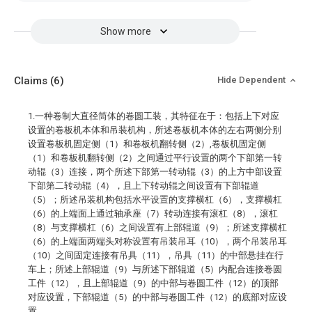
Show more
Claims
(6)
Hide Dependent
1.一种卷制大直径筒体的卷圆工装，其特征在于：包括上下对应
设置的卷板机本体和吊装机构，所述卷板机本体的左右两侧分别
设置卷板机固定侧（1）和卷板机翻转侧（2）,卷板机固定侧
（1）和卷板机翻转侧（2）之间通过平行设置的两个下部第一转
动辊（3）连接，两个所述下部第一转动辊（3）的上方中部设置
下部第二转动辊（4），且上下转动辊之间设置有下部辊道
（5）；所述吊装机构包括水平设置的支撑横杠（6），支撑横杠
（6）的上端面上通过轴承座（7）转动连接有滚杠（8），滚杠
（8）与支撑横杠（6）之间设置有上部辊道（9）；所述支撑横杠
（6）的上端面两端头对称设置有吊装吊耳（10），两个吊装吊耳
（10）之间固定连接有吊具（11），吊具（11）的中部悬挂在行
车上；所述上部辊道（9）与所述下部辊道（5）内配合连接卷圆
工件（12），且上部辊道（9）的中部与卷圆工件（12）的顶部
对应设置，下部辊道（5）的中部与卷圆工件（12）的底部对应设
置。