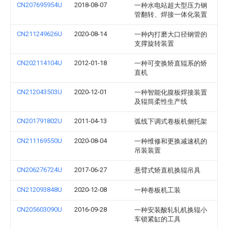
CN207695954U
2018-08-07
一种水电站超大型压力钢
管翻转、焊接一体化装置
CN211249626U
2020-08-14
一种内打磨大口径钢管的
支撑旋转装置
CN202114104U
2012-01-18
一种可变换矫直辊系的矫
直机
CN212043503U
2020-12-01
一种智能化腹板焊接装置
及辊筒柔性生产线
CN201791802U
2011-04-13
弧线下调式卷板机侧托架
CN211169550U
2020-08-04
一种维修和更换减速机的
吊装装置
CN206276724U
2017-06-27
悬臂式矫直机换辊吊具
CN212093848U
2020-12-08
一种卷板机工装
CN205603090U
2016-09-28
一种安装酸轧轧机换辊小
车锁紧缸的工具