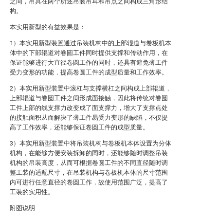
之间，吊具在两个所述吊装吊耳和吊点之间构成三角形结
构。
本实用新型的有益效果是：
1）本实用新型装置通过吊装机构中的上部辊道与卷板机本
体中的下部辊道对卷圆工件同时提供支撑和传动作用，在
保证能够进行大直径卷圆工作的同时，还具有避免薄工件
受力变形的功能，提高卷圆工件的成型质量和工作效率。
2）本实用新型装置中滚杠与支撑横杠之间构成上部辊道，
上部辊道与卷圆工件之间形成面接触，因此将传统对卷圆
工件上部的线支撑力改变成了面支撑力，增大了支撑点处
的接触面积从而解决了薄工件易受力变形的缺陷，不仅提
高了工作效率，还能够保证卷圆工件的成型质量。
3）本实用新型装置中将吊装机构与卷板机本体设置为分体
机构，在能够方便安装拆卸的同时，还能够随时调整吊装
机构的吊装高度，从而可根据卷圆工件的不同直径随时调
整工装的适配尺寸，在吊装机构与卷板机本体的尺寸范围
内可进行任意直径的卷圆工作，故使用范围广泛，提高了
工装的实用性。
附图说明