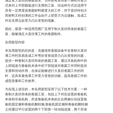
满足更大直径的卷圆需求。另外还有采用多个脚轮吊装方
式来对上半部圆弧进行支撑的工装，但这种方式仅适用于
具有一定厚度或卷圆材料硬度大的工件，对于直径特别大
而材料又特别薄的工件会由于上部受力为点接触，造成工
件在支撑点处受力凸出变形的现象。
因此，亟需一种适用范围广且用于制大直径筒体的卷圆工
装，能够满足大直径薄工件的卷圆制作。
实用新型内容
本实用新型的目的是：克服现有卷圆设备中在卷制大直径
薄工件时容易造成工件弯折变形或受力凸出变形的问题，
提供一种卷制大直径筒体的卷圆工装，通过吊装机构中的
上部辊道与卷板机本体中的下部辊道对卷圆工件同时提供
支撑和传动作用，在保证能够进行大直径卷圆工作的同
时，还具有避免薄工件受力变形的功能，提高卷圆工件的
成型质量和工作效率。
为实现上述目的，本实用新型采用了以下技术方案：一种
卷制大直径筒体的卷圆工装，包括上下对应设置的卷板机
本体和吊装机构，所述卷板机本体的左右两侧分别设置卷
板机固定侧和卷板机翻转侧,卷板机固定侧和卷板机翻转侧
之间通过平行设置的两个下部第一转动辊连接，两个所述