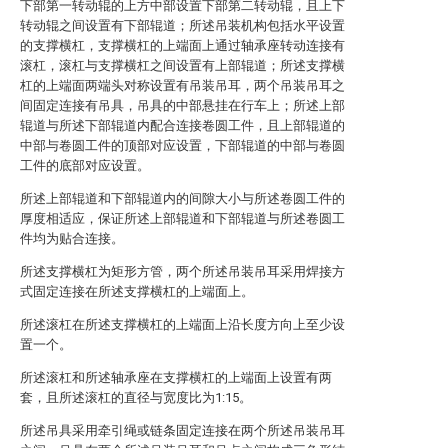
下部第一转动辊的上方中部设置下部第二转动辊，且上下
转动辊之间设置有下部辊道；所述吊装机构包括水平设置
的支撑横杠，支撑横杠的上端面上通过轴承座转动连接有
滚杠，滚杠与支撑横杠之间设置有上部辊道；所述支撑横
杠的上端面两端头对称设置有吊装吊耳，两个吊装吊耳之
间固定连接有吊具，吊具的中部悬挂在行车上；所述上部
辊道与所述下部辊道内配合连接卷圆工件，且上部辊道的
中部与卷圆工件的顶部对应设置，下部辊道的中部与卷圆
工件的底部对应设置。
所述上部辊道和下部辊道内的间隙大小与所述卷圆工件的
厚度相适应，保证所述上部辊道和下部辊道与所述卷圆工
件均为贴合连接。
所述支撑横杠为矩形方管，两个所述吊装吊耳采用焊接方
式固定连接在所述支撑横杠的上端面上。
所述滚杠在所述支撑横杠的上端面上沿长度方向上至少设
置一个。
所述滚杠和所述轴承座在支撑横杠的上端面上设置有两
套，且所述滚杠的直径与宽度比为1:15。
所述吊具采用牵引绳或链条固定连接在两个所述吊装吊耳