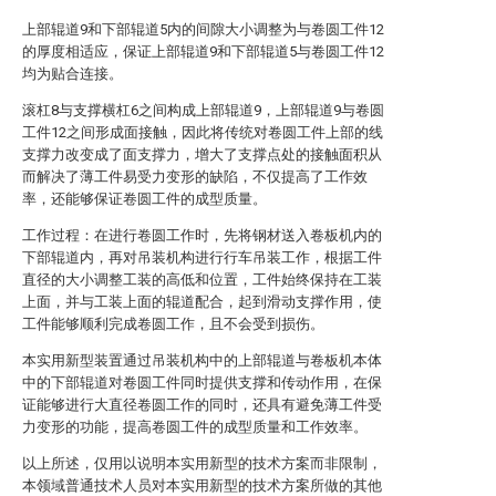
上部辊道9和下部辊道5内的间隙大小调整为与卷圆工件12
的厚度相适应，保证上部辊道9和下部辊道5与卷圆工件12
均为贴合连接。
滚杠8与支撑横杠6之间构成上部辊道9，上部辊道9与卷圆
工件12之间形成面接触，因此将传统对卷圆工件上部的线
支撑力改变成了面支撑力，增大了支撑点处的接触面积从
而解决了薄工件易受力变形的缺陷，不仅提高了工作效
率，还能够保证卷圆工件的成型质量。
工作过程：在进行卷圆工作时，先将钢材送入卷板机内的
下部辊道内，再对吊装机构进行行车吊装工作，根据工件
直径的大小调整工装的高低和位置，工件始终保持在工装
上面，并与工装上面的辊道配合，起到滑动支撑作用，使
工件能够顺利完成卷圆工作，且不会受到损伤。
本实用新型装置通过吊装机构中的上部辊道与卷板机本体
中的下部辊道对卷圆工件同时提供支撑和传动作用，在保
证能够进行大直径卷圆工作的同时，还具有避免薄工件受
力变形的功能，提高卷圆工件的成型质量和工作效率。
以上所述，仅用以说明本实用新型的技术方案而非限制，
本领域普通技术人员对本实用新型的技术方案所做的其他