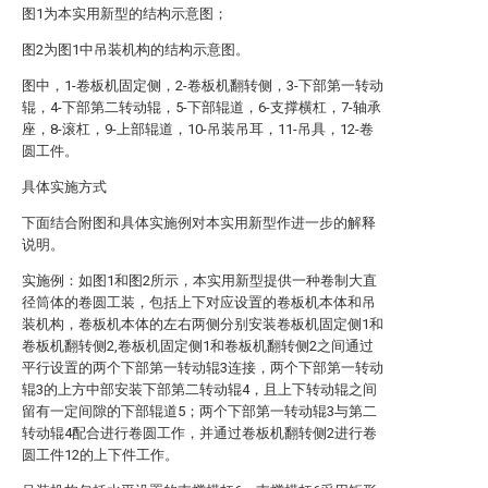
图1为本实用新型的结构示意图；
图2为图1中吊装机构的结构示意图。
图中，1-卷板机固定侧，2-卷板机翻转侧，3-下部第一转动
辊，4-下部第二转动辊，5-下部辊道，6-支撑横杠，7-轴承
座，8-滚杠，9-上部辊道，10-吊装吊耳，11-吊具，12-卷
圆工件。
具体实施方式
下面结合附图和具体实施例对本实用新型作进一步的解释
说明。
实施例：如图1和图2所示，本实用新型提供一种卷制大直
径筒体的卷圆工装，包括上下对应设置的卷板机本体和吊
装机构，卷板机本体的左右两侧分别安装卷板机固定侧1和
卷板机翻转侧2,卷板机固定侧1和卷板机翻转侧2之间通过
平行设置的两个下部第一转动辊3连接，两个下部第一转动
辊3的上方中部安装下部第二转动辊4，且上下转动辊之间
留有一定间隙的下部辊道5；两个下部第一转动辊3与第二
转动辊4配合进行卷圆工作，并通过卷板机翻转侧2进行卷
圆工件12的上下件工作。