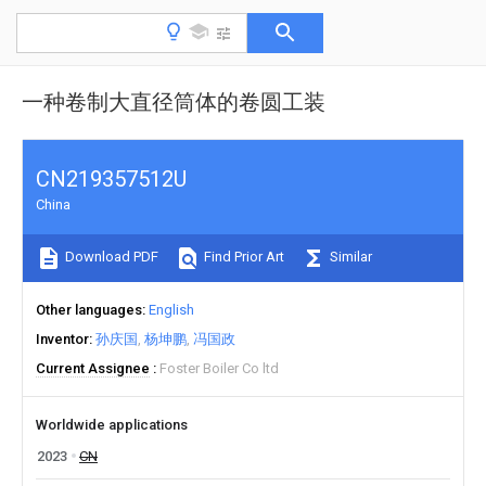
一种卷制大直径筒体的卷圆工装
CN219357512U
China
Download PDF
Find Prior Art
Similar
Other languages
English
Inventor
孙庆国
杨坤鹏
冯国政
Current Assignee
Foster Boiler Co ltd
Worldwide applications
2023
CN