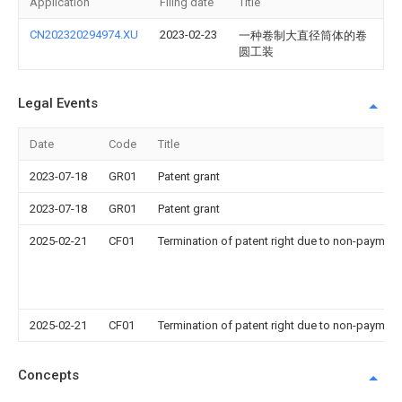
Application
Filing date
Title
CN202320294974.XU
2023-02-23
一种卷制大直径筒体的卷
圆工装
Legal Events
Date
Code
Title
2023-07-18
GR01
Patent grant
2023-07-18
GR01
Patent grant
2025-02-21
CF01
Termination of patent right due to non-payment
2025-02-21
CF01
Termination of patent right due to non-payment
Concepts