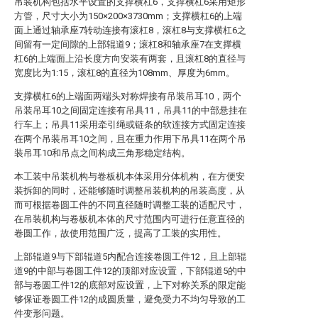
吊装机构包括水平设置的支撑横杠6，支撑横杠6采用矩形
方管，尺寸大小为150×200×3730mm；支撑横杠6的上端
面上通过轴承座7转动连接有滚杠8，滚杠8与支撑横杠6之
间留有一定间隙的上部辊道9；滚杠8和轴承座7在支撑横
杠6的上端面上沿长度方向安装有两套，且滚杠8的直径与
宽度比为1:15，滚杠8的直径为108mm、厚度为6mm。
支撑横杠6的上端面两端头对称焊接有吊装吊耳10，两个
吊装吊耳10之间固定连接有吊具11，吊具11的中部悬挂在
行车上；吊具11采用牵引绳或链条的软连接方式固定连接
在两个吊装吊耳10之间，且在重力作用下吊具11在两个吊
装吊耳10和吊点之间构成三角形稳定结构。
本工装中吊装机构与卷板机本体采用分体机构，在方便安
装拆卸的同时，还能够随时调整吊装机构的吊装高度，从
而可根据卷圆工件的不同直径随时调整工装的适配尺寸，
在吊装机构与卷板机本体的尺寸范围内可进行任意直径的
卷圆工作，故使用范围广泛，提高了工装的实用性。
上部辊道9与下部辊道5内配合连接卷圆工件12，且上部辊
道9的中部与卷圆工件12的顶部对应设置，下部辊道5的中
部与卷圆工件12的底部对应设置，上下对称关系的限定能
够保证卷圆工件12的成圆质量，避免受力不均匀导致的工
件变形问题。