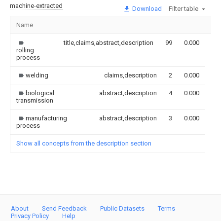
machine-extracted
Download
Filter table
Name
Im
title,claims,abstract,description
99
0.000
rolling
process
welding
claims,description
2
0.000
biological
abstract,description
4
0.000
transmission
manufacturing
abstract,description
3
0.000
process
Show all concepts from the description section
About
Send Feedback
Public Datasets
Terms
Privacy Policy
Help