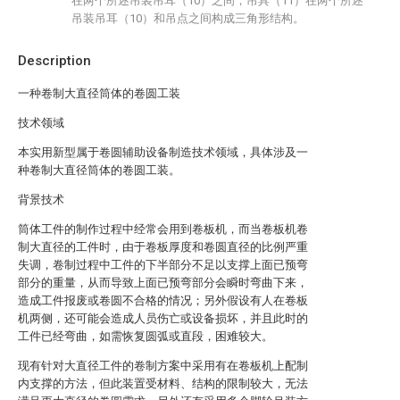
在两个所述吊装吊耳（10）之间，吊具（11）在两个所述
吊装吊耳（10）和吊点之间构成三角形结构。
Description
一种卷制大直径筒体的卷圆工装
技术领域
本实用新型属于卷圆辅助设备制造技术领域，具体涉及一
种卷制大直径筒体的卷圆工装。
背景技术
筒体工件的制作过程中经常会用到卷板机，而当卷板机卷
制大直径的工件时，由于卷板厚度和卷圆直径的比例严重
失调，卷制过程中工件的下半部分不足以支撑上面已预弯
部分的重量，从而导致上面已预弯部分会瞬时弯曲下来，
造成工件报废或卷圆不合格的情况；另外假设有人在卷板
机两侧，还可能会造成人员伤亡或设备损坏，并且此时的
工件已经弯曲，如需恢复圆弧或直段，困难较大。
现有针对大直径工件的卷制方案中采用有在卷板机上配制
内支撑的方法，但此装置受材料、结构的限制较大，无法