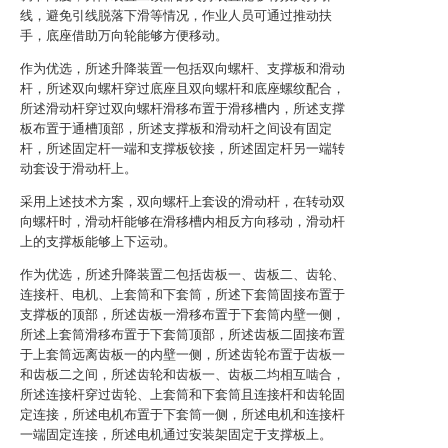
线，避免引线脱落下滑等情况，作业人员可通过推动扶
手，底座借助万向轮能够方便移动。
作为优选，所述升降装置一包括双向螺杆、支撑板和滑动
杆，所述双向螺杆穿过底座且双向螺杆和底座螺纹配合，
所述滑动杆穿过双向螺杆滑移布置于滑移槽内，所述支撑
板布置于通槽顶部，所述支撑板和滑动杆之间设有固定
杆，所述固定杆一端和支撑板铰接，所述固定杆另一端转
动套设于滑动杆上。
采用上述技术方案，双向螺杆上套设的滑动杆，在转动双
向螺杆时，滑动杆能够在滑移槽内相反方向移动，滑动杆
上的支撑板能够上下运动。
作为优选，所述升降装置二包括齿板一、齿板二、齿轮、
连接杆、电机、上套筒和下套筒，所述下套筒固接布置于
支撑板的顶部，所述齿板一滑移布置于下套筒内壁一侧，
所述上套筒滑移布置于下套筒顶部，所述齿板二固接布置
于上套筒远离齿板一的内壁一侧，所述齿轮布置于齿板一
和齿板二之间，所述齿轮和齿板一、齿板二均相互啮合，
所述连接杆穿过齿轮、上套筒和下套筒且连接杆和齿轮固
定连接，所述电机布置于下套筒一侧，所述电机和连接杆
一端固定连接，所述电机通过安装架固定于支撑板上。