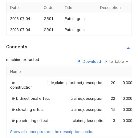
Date
Code
Title
Description
2023-07-04
GR01
Patent grant
2023-07-04
GR01
Patent grant
Concepts
machine-extracted
Download
Filter table
Name
title,claims,abstract,description
20
0.000
construction
bidirectional effect
claims,description
22
0.000
elevating effect
claims,description
15
0.000
penetrating effect
claims,description
3
0.000
Show all concepts from the description section