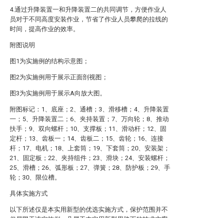
4.通过升降装置一和升降装置二的共同调节，方便作业人
员对于不同高度安装作业，节省了作业人员攀爬的拉线的
时间，提高作业的效率。
附图说明
图1为实施例的结构示意图；
图2为实施例用于展示正面剖视图；
图3为实施例用于展示A向放大图。
附图标记：1、底座；2、通槽；3、滑移槽；4、升降装置
一；5、升降装置二；6、夹持装置；7、万向轮；8、推动
扶手；9、双向螺杆；10、支撑板；11、滑动杆；12、固
定杆；13、齿板一；14、齿板二；15、齿轮；16、连接
杆；17、电机；18、上套筒；19、下套筒；20、安装架；
21、固定板；22、夹持组件；23、滑块；24、安装螺杆；
25、滑槽；26、弧形板；27、弹簧；28、防护板；29、手
轮；30、限位槽。
具体实施方式
以下所述仅是本实用新型的优选实施方式，保护范围并不