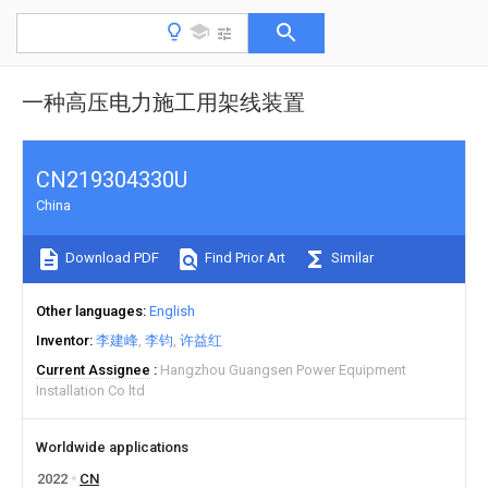
一种高压电力施工用架线装置
CN219304330U
China
Download PDF
Find Prior Art
Similar
Other languages
English
Inventor
李建峰
李钧
许益红
Current Assignee
Hangzhou Guangsen Power Equipment
Installation Co ltd
Worldwide applications
2022
CN