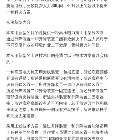
爬拉引线，比较耗费人力和时间，针对以上问题以下提出
一种解决方案。
实用新型内容
本实用新型的目的是提供一种高压电力施工用架线装置，
通过升降装置一和升降装置二能有效解决了作业人员对于
不同高度作业的环境作业上下攀爬，费时费力的问题。
本实用新型的上述技术目的是通过以下技术方案得以实现
的：
一种高压电力施工用架线装置，包括底座，所述底座顶部
开设有通槽，所述通槽两壁开设有滑移槽，所述底座中心
设有升降装置一，所述升降装置一顶部设有升降装置二，
所述升降装置二和升降装置一固定连接，所述升降装置二
顶部设有夹持装置，所述夹持装置和升降装置二固定连
接，所述底座底部设有若干万向轮，若干所述万向轮和底
座固定连接，所述底座一侧设有推动扶手，所述推动扶手
和底座固定连接。
采用上述技术方案，通过升降装置一和升降装置能够适用
于各种不同的高度，且作业人员通过升降装置一能够主动
调节高度，升降装置二顶部的夹持装置能够有效夹持引