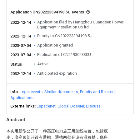
Application CN202223394198.5U events
Application filed by Hangzhou Guangsen Power
2022-12-14
Equipment Installation Co ltd
Priority to CN202223394198.5U
2022-12-14
Application granted
2023-07-04
Publication of CN219304330U
2023-07-04
Active
Status
Anticipated expiration
2032-12-14
Info
Legal events
Similar documents
Priority and Related
Applications
External links
Espacenet
Global Dossier
Discuss
Abstract
本实用新型公开了一种高压电力施工用架线装置，包括底
座，底座顶部开设有通槽，通槽两壁开设有滑移槽，底座