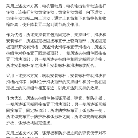
采用上述技术方案，电机驱动后，电机输出轴带动连接杆
转动，连接杆带动齿轮转动，齿轮带动齿板一向下运动，
齿轮带动齿板二向上运动，通过上套筒和下套筒拉长和收
缩距离，使升降装置二起到调节高度作用。
作为优选，所述夹持装置包括固定板、夹持组件、滑块和
安装螺杆，所述固定板固接布置于上套筒顶部，所述固定
板顶部开设有滑槽，所述滑块滑移布置于滑槽内，所述夹
持组件对称布置于固定板顶部，一侧所述夹持组件固接布
置于滑块顶部，另一侧所述夹持组件和固定板固定连接，
所述安装螺杆穿过滑块且安装螺杆和滑块螺纹配合。
采用上述技术方案，转动安装螺杆，安装螺杆带动滑块在
滑槽内滑移，同时位于滑块顶部的夹持组件和另一侧在固
定板上的夹持组件相互靠近，以此来达到夹持的效果。
作为优选，所述夹持组件包括弧形板、弹簧、和防护板，
一侧所述弧形板固接布置于滑块顶部，另一侧所述弧形板
固接布置于固定板顶部，所述防护板布置于弧形板一侧，
所述弹簧布置于防护板和弧形板之间，所述弹簧两端和防
护板、弧形板均固定连接。
采用上述技术方案，弧形板和防护板之间的弹簧便于对不