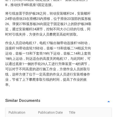
8，推动扶手8和底座1固定连接。
将引线放置于防护板28之间，转动安装螺杆24，安装螺杆
24带动滑块23在滑槽25内滑移，位于滑块23顶部的弧形板
26、弹簧27和弧形板26向固定于固定板21上的防护板28靠
近，通过安装螺杆24调节，控制不同大小口径的引线，同
时对引线夹持，方便作业人员攀爬至高处时抓取。
作业人员启动电机17，电机17输出轴带动连接杆16转动，
连接杆16带动齿轮15转动，齿板一13和齿板二14相反方向
运动，齿板一13和下套筒19向下运动，齿板二14和上套筒
18向上运动，到达适合的高度关闭电机17，与此同时，可
以通过底座1一侧的手轮29人工进行升降装置一4的调节，
可以对于不同高度的进行施工作业，方便作业人员抓取引
线，这样方便了位于一定高度的作业人员进行安装维修作
业，节省了上下攀爬拿取引线的时间，提高了作业的效
率。
Similar Documents
Publication
Publication Date
Title