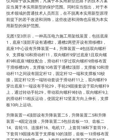
仅局限于该实施例，凡属于本实用新型思路下的技术方案
应当属于本实用新型的保护范围。同时应当指出，对于本
技术领域的普通技术人员而言，在不脱离本实用新型原理
前提下的若干改进和润饰，这些改进和润饰也应视为本实
用新型的保护范围。
见图1至3所示，一种高压电力施工用架线装置，包括底座
1，底座1顶部开设有通槽2，通槽2两壁开设有滑移槽3，
底座1中心设有升降装置一4，升降装置一4包括双向螺杆
9、支撑板10和滑动杆11，双向螺杆9穿过底座1且双向螺
杆9和底座1螺纹配合，滑动杆11穿过双向螺杆9滑移布置
于滑移槽3内，支撑板10布置于通槽2顶部，支撑板10和滑
动杆11之间设有固定杆12，固定杆12一端和支撑板10铰
接，固定杆12另一端转动套设于滑动杆11上，双向螺杆9
穿出底座1一端设有手轮29，手轮29固接套设于双向螺杆9
上，通过转动手轮29，带动双向螺杆9转动，双向螺杆9上
的滑动杆11相反运动，使固定杆12竖直方向上伸长，支撑
板10向上运动。
升降装置一4顶部设有升降装置二5，升降装置二5和升降
装置一4固定连接，升降装置二5包括齿板一13、齿板二
14、齿轮15、连接杆16、电机17、上套筒18和下套筒19，
下套筒19固接布置于支撑板10的顶部，齿板一13滑移布置