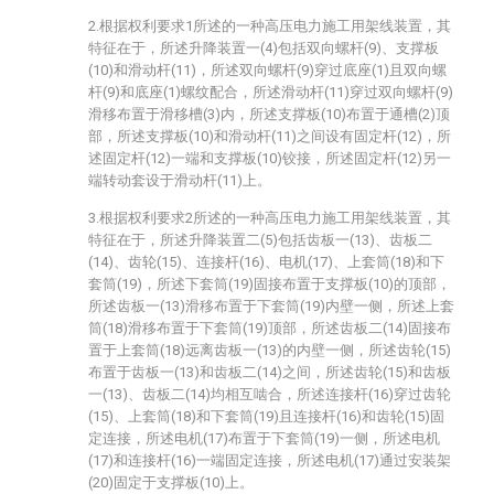
2.根据权利要求1所述的一种高压电力施工用架线装置，其
特征在于，所述升降装置一(4)包括双向螺杆(9)、支撑板
(10)和滑动杆(11)，所述双向螺杆(9)穿过底座(1)且双向螺
杆(9)和底座(1)螺纹配合，所述滑动杆(11)穿过双向螺杆(9)
滑移布置于滑移槽(3)内，所述支撑板(10)布置于通槽(2)顶
部，所述支撑板(10)和滑动杆(11)之间设有固定杆(12)，所
述固定杆(12)一端和支撑板(10)铰接，所述固定杆(12)另一
端转动套设于滑动杆(11)上。
3.根据权利要求2所述的一种高压电力施工用架线装置，其
特征在于，所述升降装置二(5)包括齿板一(13)、齿板二
(14)、齿轮(15)、连接杆(16)、电机(17)、上套筒(18)和下
套筒(19)，所述下套筒(19)固接布置于支撑板(10)的顶部，
所述齿板一(13)滑移布置于下套筒(19)内壁一侧，所述上套
筒(18)滑移布置于下套筒(19)顶部，所述齿板二(14)固接布
置于上套筒(18)远离齿板一(13)的内壁一侧，所述齿轮(15)
布置于齿板一(13)和齿板二(14)之间，所述齿轮(15)和齿板
一(13)、齿板二(14)均相互啮合，所述连接杆(16)穿过齿轮
(15)、上套筒(18)和下套筒(19)且连接杆(16)和齿轮(15)固
定连接，所述电机(17)布置于下套筒(19)一侧，所述电机
(17)和连接杆(16)一端固定连接，所述电机(17)通过安装架
(20)固定于支撑板(10)上。