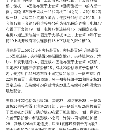
于下套筒19内壁一侧，上套筒18滑移布置于下套筒19顶
部，齿板二14固接布置于上套筒18远离齿板一13的内壁一
侧，齿轮15布置于齿板一13和齿板二14之间，齿轮15和齿
板一13、齿板二14均相互啮合，连接杆16穿过齿轮15、上
套筒18和下套筒19且连接杆16和齿轮15固定连接，电机17
布置于下套筒19一侧，电机17和连接杆16一端固定连接，
电机17通过安装架20固定于支撑板10上，上套筒18和下套
筒19上均开设有可供连接杆16上下移动的限位槽30。
升降装置二5顶部设有夹持装置6，夹持装置6和升降装置
二5固定连接，夹持装置6包括固定板21、夹持组件22、滑
块23和安装螺杆24，固定板21固接布置于上套筒18顶部，
固定板21顶部开设有滑槽25，滑块23滑移布置于滑槽25
内，夹持组件22对称布置于固定板21顶部，一侧夹持组件
22固接布置于滑块23顶部，另一侧夹持组件22和固定板21
固定连接，安装螺杆24穿过滑块23且安装螺杆24和滑块23
螺纹配合。
夹持组件22包括弧形板26、弹簧27、和防护板28，一侧弧
形板26固接布置于滑块23顶部，另一侧弧形板26固接布置
于固定板21顶部，防护板28布置于弧形板26一侧，弹簧27
布置于防护板28和弧形板26之间，弹簧27两端和防护板
28、弧形板26均固定连接，底座1底部设有若干万向轮7，
若干万向轮7和底座1固定连接，底座1一侧设有推动扶手