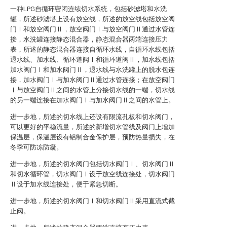
一种LPG自循环密闭连续切水系统，包括砂滤塔和水洗
罐，所述砂滤塔上设有放空线，所述的放空线包括放空阀
门Ⅰ和放空阀门Ⅱ，放空阀门Ⅰ与放空阀门Ⅱ通过水管连
接，水洗罐连接静态混合器，静态混合器两端连接压力
表，所述的静态混合器连接自循环水线，自循环水线包括
退水线、加水线、循环道阀Ⅰ和循环道阀Ⅱ，加水线包括
加水阀门Ⅰ和加水阀门Ⅱ，退水线与水洗罐上的脱水包连
接，加水阀门Ⅰ与加水阀门Ⅱ通过水管连接；在放空阀门
Ⅰ与放空阀门Ⅱ之间的水管上分接切水线的一端，切水线
的另一端连接在加水阀门Ⅰ与加水阀门Ⅱ之间的水管上。
进一步地，所述的切水线上还设有限流孔板和切水阀门，
可以更好的平稳流量，所述的新增切水管线及阀门上增加
保温层，保温层设有铝制合金保护层，预防热量损失，在
冬季可防冻防凝。
进一步地，所述的切水阀门包括切水阀门Ⅰ、切水阀门Ⅱ
和切水循环管，切水阀门Ⅰ设于放空线连接处，切水阀门
Ⅱ设于加水线连接处，便于紧急切断。
进一步地，所述的切水阀门Ⅰ和切水阀门Ⅱ采用直流式截
止阀。