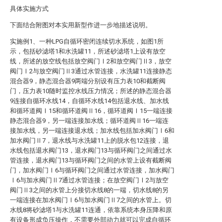
具体实施方式
下面结合附图对本实用新型作进一步地描述说明。
实施例1、一种LPG自循环密闭连续切水系统，如图1所
示，包括砂滤塔1和水洗罐11，所述砂滤塔1上设有放空
线，所述的放空线包括放空阀门Ⅰ2和放空阀门Ⅱ3，放空
阀门Ⅰ2与放空阀门Ⅱ3通过水管连接，水洗罐11连接静态
混合器9，静态混合器9两端分别设有压力表10和截断阀
门，压力表10随时监控水线压力情况；所述的静态混合器
9连接自循环水线14，自循环水线14包括退水线、加水线
和循环道阀Ⅰ15和循环道阀Ⅱ16，循环道阀Ⅰ15一端连接
静态混合器9，另一端连接加水线；循环道阀Ⅱ16一端连
接加水线，另一端连接退水线；加水线包括加水阀门Ⅰ6和
加水阀门Ⅱ7，退水线与水洗罐11上的脱水包12连接，退
水线包括退水阀门13，退水阀门13与循环阀门之间通过水
管连接，退水阀门13与循环阀门之间的水管上设有截断阀
门，加水阀门Ⅰ6与循环阀门之间通过水管连接，加水阀门
Ⅰ6与加水阀门Ⅱ7通过水管连接；在放空阀门Ⅰ2与放空
阀门Ⅱ3之间的水管上分接切水线8的一端，切水线8的另
一端连接在加水阀门Ⅰ6与加水阀门Ⅱ7之间的水管上。切
水线8将砂滤塔1与水洗罐11连通，依靠系统本身压降和原
有设备形成负压操作，不需要外部动力就可以完成自循环