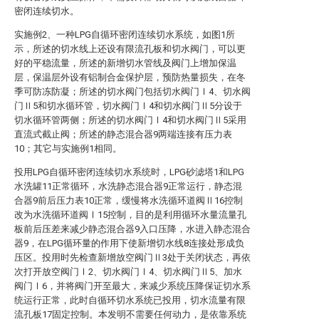
密闭连续切水。
实施例2、一种LPG自循环密闭连续切水系统，如图1所
示，所述的切水线上还设有限流孔板和切水阀门，可以更
好的平稳流量，所述的新增切水管线及阀门上增加保温
层，保温层外设有铝制合金保护层，预防热量损失，在冬
季可防冻防凝；所述的切水阀门包括切水阀门Ⅰ4、切水阀
门Ⅱ5和切水循环管，切水阀门Ⅰ4和切水阀门Ⅱ5分设于
切水循环管两侧；所述的切水阀门Ⅰ4和切水阀门Ⅱ5采用
直流式截止阀；所述的静态混合器9两端连接有压力表
10；其它与实施例1相同。
投用LPG自循环密闭连续切水系统时，LPG砂滤塔1和LPG
水洗罐11正常循环，水洗静态混合器9正常运行，静态混
合器9前后压力表10正常，缓慢将水洗循环道阀Ⅱ16控制
改为水洗循环道阀Ⅰ15控制，目的是利用循环水量流量孔
板前后压差来减少静态混合器9入口压降，水进入静态混合
器9，在LPG循环量的作用下使新增切水线8连接处形成负
压区。投用时先检查新增放空阀门Ⅱ3处于关闭状态，再依
次打开放空阀门Ⅰ2、切水阀门Ⅰ4、切水阀门Ⅱ5、加水
阀门Ⅰ6，并将阀门开至最大，来减少系统压降保证切水系
统运行正常，此时自循环切水系统已投用，切水流量有限
流孔板17固定控制。本发明不需要任何动力，是依靠系统