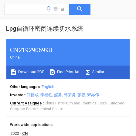
Lpg自循环密闭连续切水系统
CN219290699U
China
Download PDF
Find Prior Art
Similar
Other languages
English
Inventor
郑德成
李福临
赵勇
韩荣贤
张强
宋亦伟
Current Assignee
China Petroleum and Chemical Corp
Sinopec
Qingdao Petrochemical Co Ltd
Worldwide applications
2022
CN