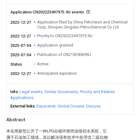
Application CN202223497975.9U events
Application filed by China Petroleum and Chemical
2022-12-27
Corp, Sinopec Qingdao Petrochemical Co Ltd
Priority to CN202223497975.9U
2022-12-27
Application granted
2023-07-04
Publication of CN219290699U
2023-07-04
Active
Status
Anticipated expiration
2032-12-27
Info
Legal events
Similar documents
Priority and Related
Applications
External links
Espacenet
Global Dossier
Discuss
Abstract
本实用新型公开了一种LPG自循环密闭连续切水系统，它
属于石油加工领域，其以解决现有技术中处理含二硫化物