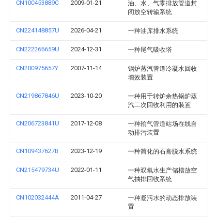
CN100453889C
2009-01-21
油、水、气零排放管道封
闭放空转输系统
CN224148857U
2026-04-21
一种油库排水系统
CN222266659U
2024-12-31
一种尾气吸收塔
CN200975657Y
2007-11-14
锅炉蒸汽管道冷凝水回收
增效装置
CN219867846U
2023-10-20
一种用于转炉余热锅炉蒸
汽二次回收利用的装置
CN206723841U
2017-12-08
一种输气管道站场在线自
动排污装置
CN109437627B
2023-12-19
一种简化的石膏脱水系统
CN215479734U
2022-01-11
一种双氧水生产储槽放空
气抽排回收系统
CN102032444A
2011-04-27
一种凝污水的动态排放装
置