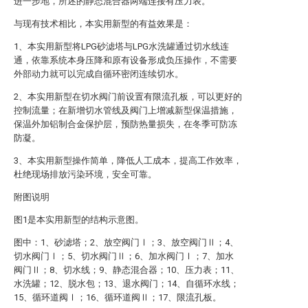
进一步地，所述的静态混合器两端连接有压力表。
与现有技术相比，本实用新型的有益效果是：
1、本实用新型将LPG砂滤塔与LPG水洗罐通过切水线连
通，依靠系统本身压降和原有设备形成负压操作，不需要
外部动力就可以完成自循环密闭连续切水。
2、本实用新型在切水阀门前设置有限流孔板，可以更好的
控制流量；在新增切水管线及阀门上增减新型保温措施，
保温外加铝制合金保护层，预防热量损失，在冬季可防冻
防凝。
3、本实用新型操作简单，降低人工成本，提高工作效率，
杜绝现场排放污染环境，安全可靠。
附图说明
图1是本实用新型的结构示意图。
图中：1、砂滤塔；2、放空阀门Ⅰ；3、放空阀门Ⅱ；4、
切水阀门Ⅰ；5、切水阀门Ⅱ；6、加水阀门Ⅰ；7、加水
阀门Ⅱ；8、切水线；9、静态混合器；10、压力表；11、
水洗罐；12、脱水包；13、退水阀门；14、自循环水线；
15、循环道阀Ⅰ；16、循环道阀Ⅱ；17、限流孔板。