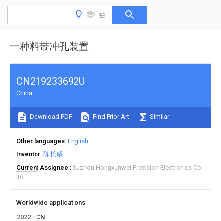
一种料带冲孔装置
CN219233692U
China
Download PDF
Find Prior Art
Similar
Other languages
English
Inventor
陈长威
Current Assignee
Suzhou Hongxunwei Precision Electronics Co
ltd
Worldwide applications
2022
CN