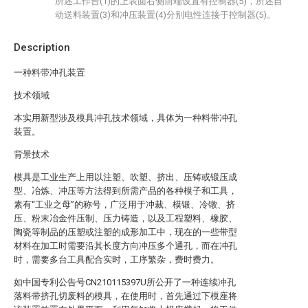
所述工作台(1)的上表面右侧前端设置有控制器(5)，所述自
动送料装置(3)和冲压装置(4)分别电性连接于控制器(5)。
Description
一种料带冲孔装置
技术领域
本实用新型涉及模具冲孔技术领域，具体为一种料带冲孔
装置。
背景技术
模具是工业生产上用以注塑、吹塑、挤出、压铸或锻压成
型、冶炼、冲压等方法得到所需产品的各种模子和工具，
素有“工业之母”的称号，广泛用于冲裁、模锻、冷镦、挤
压、粉末冶金件压制、压力铸造，以及工程塑料、橡胶、
陶瓷等制品的压塑或注塑的成形加工中，现在的一些带型
材料在加工时需要沿其长度方向冲压多个通孔，而在冲孔
时，需要多台工具配合实时，工序繁杂，费时费力。
如中国专利公告号CN210115397U所公开了一种连续冲孔
落料带挤孔切废料的模具，在使用时，首先通过下模座将