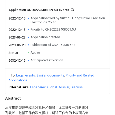
Application CN202223408009.5U events
Application filed by Suzhou Hongxunwei Precision
2022-12-15
Electronics Co ltd
Priority to CN202223408009.5U
2022-12-15
Application granted
2023-06-23
Publication of CN219233692U
2023-06-23
Active
Status
Anticipated expiration
2032-12-15
Info
Legal events
Similar documents
Priority and Related
Applications
External links
Espacenet
Global Dossier
Discuss
Abstract
本实用新型属于模具冲孔技术领域，尤其涉及一种料带冲
孔装置，包括工作台和支撑柱，所述工作台的上表面右侧