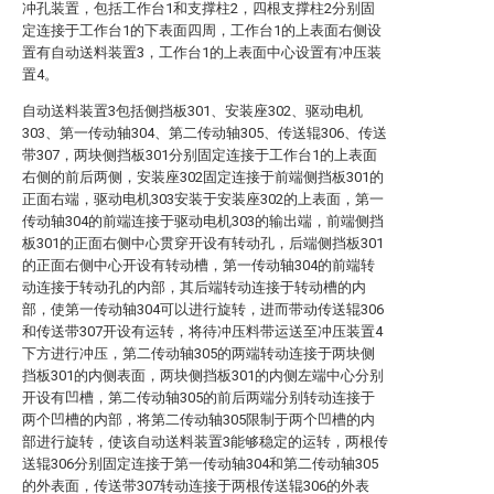
冲孔装置，包括工作台1和支撑柱2，四根支撑柱2分别固
定连接于工作台1的下表面四周，工作台1的上表面右侧设
置有自动送料装置3，工作台1的上表面中心设置有冲压装
置4。
自动送料装置3包括侧挡板301、安装座302、驱动电机
303、第一传动轴304、第二传动轴305、传送辊306、传送
带307，两块侧挡板301分别固定连接于工作台1的上表面
右侧的前后两侧，安装座302固定连接于前端侧挡板301的
正面右端，驱动电机303安装于安装座302的上表面，第一
传动轴304的前端连接于驱动电机303的输出端，前端侧挡
板301的正面右侧中心贯穿开设有转动孔，后端侧挡板301
的正面右侧中心开设有转动槽，第一传动轴304的前端转
动连接于转动孔的内部，其后端转动连接于转动槽的内
部，使第一传动轴304可以进行旋转，进而带动传送辊306
和传送带307开设有运转，将待冲压料带运送至冲压装置4
下方进行冲压，第二传动轴305的两端转动连接于两块侧
挡板301的内侧表面，两块侧挡板301的内侧左端中心分别
开设有凹槽，第二传动轴305的前后两端分别转动连接于
两个凹槽的内部，将第二传动轴305限制于两个凹槽的内
部进行旋转，使该自动送料装置3能够稳定的运转，两根传
送辊306分别固定连接于第一传动轴304和第二传动轴305
的外表面，传送带307转动连接于两根传送辊306的外表