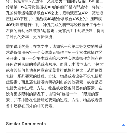
转，传送带307的运转，又驱动另一侧的传送辊306和第二
传动轴305在两块侧挡板301的内侧凹槽内部旋转，将待冲
孔的料带运输至承载台405之上，启动液压缸402，驱动液
压柱403下压，冲压凸模404配合承载台405上的冲压凹模
406对料带进行冲孔，冲孔完成的料带再经设置于工作台1
左侧的自动送料装置3运输走，无需员工手动取放料，提高
了冲孔的效率，更方便快捷。
需要说明的是，在本文中，诸如第一和第二等之类的关系
术语仅仅用来将一个实体或者操作与另一个实体或操作区
分开来，而不一定要求或者暗示这些实体或操作之间存在
任何这种实际的关系或者顺序。而且，术语“包括”、“包含”
或者其任何其他变体意在涵盖非排他性的包含，从而使得
包括一系列要素的过程、方法、物品或者设备不仅包括那
些要素，而且还包括没有明确列出的其他要素，或者是还
包括为这种过程、方法、物品或者设备所固有的要素。在
没有更多限制的情况下，由语句“包括一个......”限定的要
素，并不排除在包括所述要素的过程、方法、物品或者设
备中还存在另外的相同要素。
Similar Documents