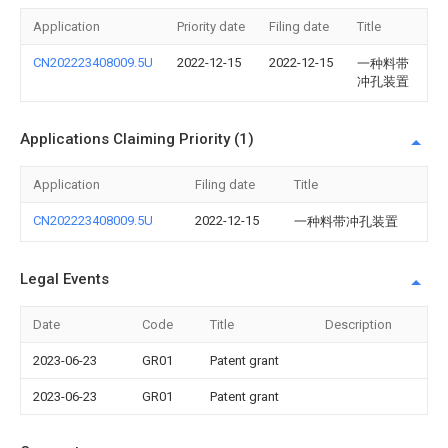
Application
Priority date
Filing date
Title
CN202223408009.5U
2022-12-15
2022-12-15
一种料带
冲孔装置
Applications Claiming Priority (1)
Application
Filing date
Title
CN202223408009.5U
2022-12-15
一种料带冲孔装置
Legal Events
Date
Code
Title
Description
2023-06-23
GR01
Patent grant
2023-06-23
GR01
Patent grant