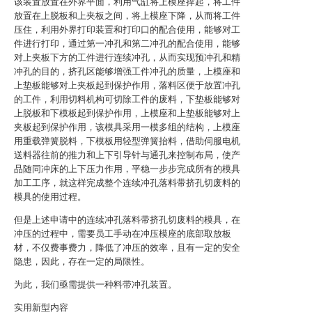
该装置放置在外界平面，利用气缸将上模座撑起，将工件
放置在上脱板和上夹板之间，将上模座下降，从而将工件
压住，利用外界打印装置和打印口的配合使用，能够对工
件进行打印，通过第一冲孔和第二冲孔的配合使用，能够
对上夹板下方的工件进行连续冲孔，从而实现预冲孔和精
冲孔的目的，挤孔区能够增强工件冲孔的质量，上模座和
上垫板能够对上夹板起到保护作用，落料区便于放置冲孔
的工件，利用切料机构可切除工件的废料，下垫板能够对
上脱板和下模板起到保护作用，上模座和上垫板能够对上
夹板起到保护作用，该模具采用一模多组的结构，上模座
用重载弹簧脱料，下模板用轻型弹簧抬料，借助伺服电机
送料器往前的推力和上下引导针与通孔来控制布局，使产
品随同冲床的上下压力作用，平稳一步步完成所有的模具
加工工序，就这样完成整个连续冲孔落料带挤孔切废料的
模具的使用过程。
但是上述申请中的连续冲孔落料带挤孔切废料的模具，在
冲压的过程中，需要员工手动在冲压模座的底部取放板
材，不仅费事费力，降低了冲压的效率，且有一定的安全
隐患，因此，存在一定的局限性。
为此，我们亟需提供一种料带冲孔装置。
实用新型内容