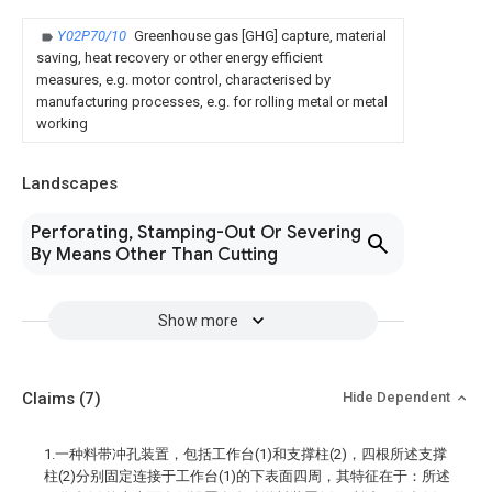
Y02P70/10
Greenhouse gas [GHG] capture, material
saving, heat recovery or other energy efficient
measures, e.g. motor control, characterised by
manufacturing processes, e.g. for rolling metal or metal
working
Landscapes
Perforating, Stamping-Out Or Severing
By Means Other Than Cutting
Show more
Claims
(7)
Hide Dependent
1.一种料带冲孔装置，包括工作台(1)和支撑柱(2)，四根所述支撑
柱(2)分别固定连接于工作台(1)的下表面四周，其特征在于：所述