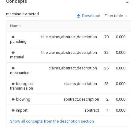
Concepts
machine-extracted
Download
Filter table
Name
I
title,claims,abstract,description
70
0.000
punching
title,claims,abstract,description
32
0.000
material
claims,abstract,description
25
0.000
mechanism
biological
claims,description
53
0.000
transmission
blowing
abstract,description
2
0.000
import
abstract
1
0.000
Show all concepts from the description section