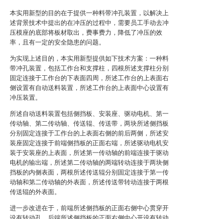
本实用新型的目的在于提供一种料带冲孔装置，以解决上
述背景技术中提出的在冲压的过程中，需要员工手动去冲
压模座的底部将板材取出，费事费力，降低了冲压的效
率，且有一定的安全隐患的问题。
为实现上述目的，本实用新型提供如下技术方案：一种料
带冲孔装置，包括工作台和支撑柱，四根所述支撑柱分别
固定连接于工作台的下表面四周，所述工作台的上表面右
侧设置有自动送料装置，所述工作台的上表面中心设置有
冲压装置。
所述自动送料装置包括侧挡板、安装座、驱动电机、第一
传动轴、第二传动轴、传送辊、传送带，两块所述侧挡板
分别固定连接于工作台的上表面右侧的前后两侧，所述安
装座固定连接于前端侧挡板的正面右端，所述驱动电机安
装于安装座的上表面，所述第一传动轴的前端连接于驱动
电机的输出端，所述第二传动轴的两端转动连接于两块侧
挡板的内侧表面，两根所述传送辊分别固定连接于第一传
动轴和第二传动轴的外表面，所述传送带转动连接于两根
传送辊的外表面。
进一步改进在于，前端所述侧挡板的正面右侧中心贯穿开
设有转动孔，后端所述侧挡板的正面右侧中心开设有转动