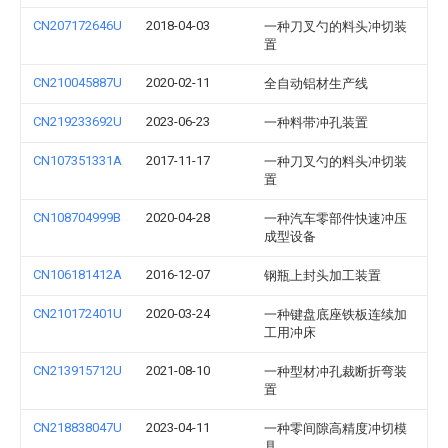
CN207172646U
2018-04-03
一种刀叉勺的料头冲切装
置
CN210045887U
2020-02-11
全自动铝材生产线
CN219233692U
2023-06-23
一种料带冲孔装置
CN107351331A
2017-11-17
一种刀叉勺的料头冲切装
置
CN108704999B
2020-04-28
一种汽车零部件快速冲压
成型设备
CN106181412A
2016-12-07
钢瓶上封头加工装置
CN210172401U
2020-03-24
一种键盘底座铁板连续加
工用冲床
CN213915712U
2021-08-10
一种型材冲孔裁断折弯装
置
CN218838047U
2023-04-11
一种零间隙高精度冲切模
具