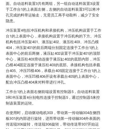
面。自动送料装置3共有两组，另一组自动送料装置3设置
于工作台1的上表面左侧，左侧的自动送料装置3可以将冲
孔完成的料带运输走，无需员工再手动取料，减少了安全
隐患。
冲压装置4包括冲压机构和承接机构，冲压机构设置于工作
台1的上表面中心，承接机构设置于冲压机构的下方。冲压
机构包括冲压架401、液压缸402、液压柱403、冲压凸模
404，冲压架401的前后两端分别固定连接于工作台1的上
表面中心的前后两侧，液压缸402设置于冲压架401的顶部
中心，液压柱403滑动连接于液压缸402的底部内部，冲压
凸模404固定连接于液压柱403的底部。承接机构包括承载
台405、冲压凹模406，承载台405固定连接于工作台1的上
表面中心，冲压凹模406开设有承载台405的上表面中心，
配合冲压凸模404来对料带进行冲孔。
工作台1的上表面右侧前端设置有控制器5，自动送料装置
3和冲压装置4分别电性连接于控制器5，通过控制器5来控
制该装置的运转。
在使用时，启动驱动电机303，带动第一传动轴304在侧挡
板301的内部进行旋转，进而带动第一传动轴304外表面的
传送辊306旋转，传送辊306旋转，带动传送带307开始运