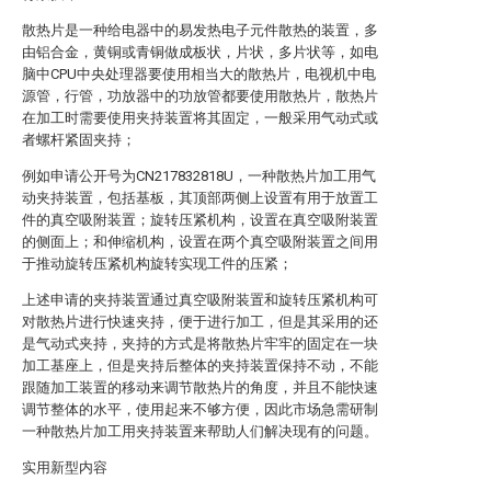
散热片是一种给电器中的易发热电子元件散热的装置，多
由铝合金，黄铜或青铜做成板状，片状，多片状等，如电
脑中CPU中央处理器要使用相当大的散热片，电视机中电
源管，行管，功放器中的功放管都要使用散热片，散热片
在加工时需要使用夹持装置将其固定，一般采用气动式或
者螺杆紧固夹持；
例如申请公开号为CN217832818U，一种散热片加工用气
动夹持装置，包括基板，其顶部两侧上设置有用于放置工
件的真空吸附装置；旋转压紧机构，设置在真空吸附装置
的侧面上；和伸缩机构，设置在两个真空吸附装置之间用
于推动旋转压紧机构旋转实现工件的压紧；
上述申请的夹持装置通过真空吸附装置和旋转压紧机构可
对散热片进行快速夹持，便于进行加工，但是其采用的还
是气动式夹持，夹持的方式是将散热片牢牢的固定在一块
加工基座上，但是夹持后整体的夹持装置保持不动，不能
跟随加工装置的移动来调节散热片的角度，并且不能快速
调节整体的水平，使用起来不够方便，因此市场急需研制
一种散热片加工用夹持装置来帮助人们解决现有的问题。
实用新型内容