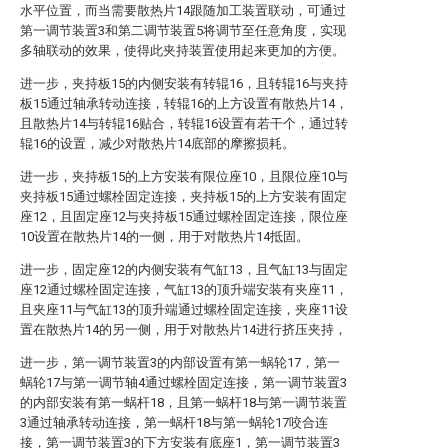
水平位置，而当需要散热片14跟随加工装置联动，可通过
第一调节装置3和第二调节装置5将调节至任意角度，实现
多轴联动的效果，使得此夹持装置使用起来更加的方便。
进一步，夹持板15的内侧安装有转辊16，且转辊16与夹持
板15通过轴承转动连接，转辊16的上方设置有散热片14，
且散热片14与转辊16贴合，转辊16设置有若干个，通过转
辊16的设置，减少对散热片14底部的摩擦损耗。
进一步，夹持板15的上方安装有限位座10，且限位座10与
夹持板15通过螺栓固定连接，夹持板15的上方安装有固定
座12，且固定座12与夹持板15通过螺栓固定连接，限位座
10设置在散热片14的一侧，用于对散热片14抵固。
进一步，固定座12的内侧安装有气缸13，且气缸13与固定
座12通过螺栓固定连接，气缸13的顶升端安装有夹座11，
且夹座11与气缸13的顶升端通过螺栓固定连接，夹座11设
置在散热片14的另一侧，用于对散热片14进行挤压夹持，
进一步，第一调节装置3的内部设置有第一蜗轮17，第一
蜗轮17与第一调节轴4通过螺栓固定连接，第一调节装置3
的内部安装有第一蜗杆18，且第一蜗杆18与第一调节装置
3通过轴承转动连接，第一蜗杆18与第一蜗轮17咬合连
接，第一调节装置3的下方安装有底座1，第一调节装置3