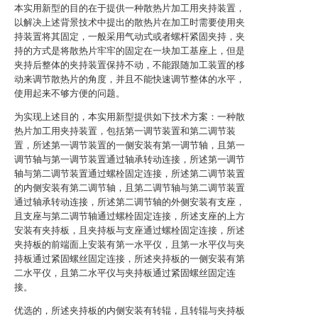
本实用新型的目的在于提供一种散热片加工用夹持装置，
以解决上述背景技术中提出的散热片在加工时需要使用夹
持装置将其固定，一般采用气动式或者螺杆紧固夹持，夹
持的方式是将散热片牢牢的固定在一块加工基座上，但是
夹持后整体的夹持装置保持不动，不能跟随加工装置的移
动来调节散热片的角度，并且不能快速调节整体的水平，
使用起来不够方便的问题。
为实现上述目的，本实用新型提供如下技术方案：一种散
热片加工用夹持装置，包括第一调节装置和第二调节装
置，所述第一调节装置的一侧安装有第一调节轴，且第一
调节轴与第一调节装置通过轴承转动连接，所述第一调节
轴与第二调节装置通过螺栓固定连接，所述第二调节装置
的内侧安装有第二调节轴，且第二调节轴与第二调节装置
通过轴承转动连接，所述第二调节轴的外侧安装有支座，
且支座与第二调节轴通过螺栓固定连接，所述支座的上方
安装有夹持板，且夹持板与支座通过螺栓固定连接，所述
夹持板的前端面上安装有第一水平仪，且第一水平仪与夹
持板通过紧固螺丝固定连接，所述夹持板的一侧安装有第
二水平仪，且第二水平仪与夹持板通过紧固螺丝固定连
接。
优选的，所述夹持板的内侧安装有转辊，且转辊与夹持板