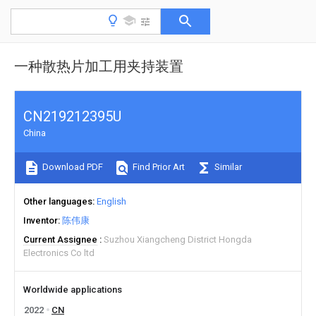
一种散热片加工用夹持装置
CN219212395U
China
Download PDF
Find Prior Art
Similar
Other languages
English
Inventor
陈伟康
Current Assignee
Suzhou Xiangcheng District Hongda
Electronics Co ltd
Worldwide applications
2022
CN