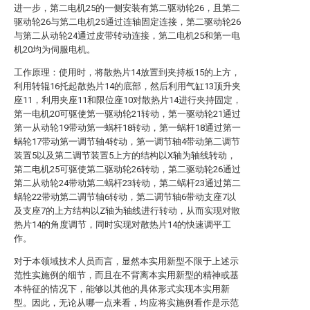
进一步，第二电机25的一侧安装有第二驱动轮26，且第二
驱动轮26与第二电机25通过连轴固定连接，第二驱动轮26
与第二从动轮24通过皮带转动连接，第二电机25和第一电
机20均为伺服电机。
工作原理：使用时，将散热片14放置到夹持板15的上方，
利用转辊16托起散热片14的底部，然后利用气缸13顶升夹
座11，利用夹座11和限位座10对散热片14进行夹持固定，
第一电机20可驱使第一驱动轮21转动，第一驱动轮21通过
第一从动轮19带动第一蜗杆18转动，第一蜗杆18通过第一
蜗轮17带动第一调节轴4转动，第一调节轴4带动第二调节
装置5以及第二调节装置5上方的结构以X轴为轴线转动，
第二电机25可驱使第二驱动轮26转动，第二驱动轮26通过
第二从动轮24带动第二蜗杆23转动，第二蜗杆23通过第二
蜗轮22带动第二调节轴6转动，第二调节轴6带动支座7以
及支座7的上方结构以Z轴为轴线进行转动，从而实现对散
热片14的角度调节，同时实现对散热片14的快速调平工
作。
对于本领域技术人员而言，显然本实用新型不限于上述示
范性实施例的细节，而且在不背离本实用新型的精神或基
本特征的情况下，能够以其他的具体形式实现本实用新
型。因此，无论从哪一点来看，均应将实施例看作是示范