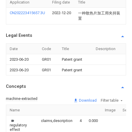
Application
Filing date
Title
CN202223415657.3U
2022-12-20
一种散热片加工用夹持装
置
Legal Events
Date
Code
Title
Description
2023-06-20
GR01
Patent grant
2023-06-20
GR01
Patent grant
Concepts
machine-extracted
Download
Filter table
Name
Image
Secti
claims,description
4
0.000
regulatory
effect