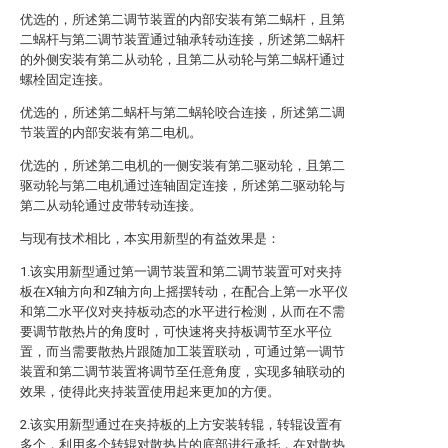
优选的，所述第二调节装置的内部安装有第二蜗杆，且第
二蜗杆与第二调节装置通过轴承转动连接，所述第二蜗杆
的外侧安装有第二从动轮，且第二从动轮与第二蜗杆通过
螺栓固定连接。
优选的，所述第二蜗杆与第二蜗轮咬合连接，所述第二调
节装置的内部安装有第二电机。
优选的，所述第二电机的一侧安装有第二驱动轮，且第二
驱动轮与第二电机通过连轴固定连接，所述第二驱动轮与
第二从动轮通过皮带转动连接。
与现有技术相比，本实用新型的有益效果是：
1.该实用新型通过第一调节装置和第二调节装置可对夹持
板在X轴方向和Z轴方向上摇摆转动，在配合上第一水平仪
和第二水平仪对夹持板动态的水平进行检测，从而在不需
要调节散热片的角度时，可快速将夹持板调节至水平位
置，而当需要散热片跟随加工装置联动，可通过第一调节
装置和第二调节装置将调节至任意角度，实现多轴联动的
效果，使得此夹持装置使用起来更加的方便。
2.该实用新型通过在夹持板的上方安装转辊，转辊设置有
多个，利用多个转辊对散热片的底部进行承托，在对散热