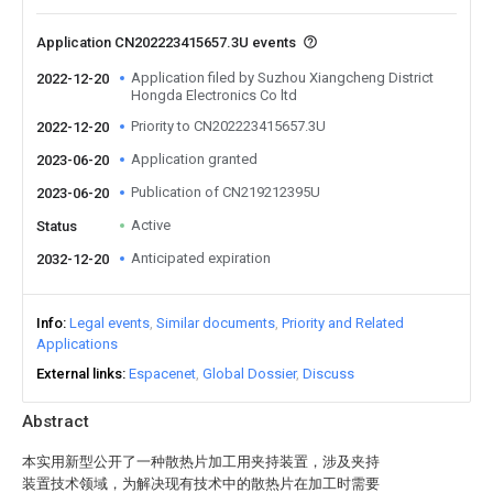
Application CN202223415657.3U events
Application filed by Suzhou Xiangcheng District
2022-12-20
Hongda Electronics Co ltd
Priority to CN202223415657.3U
2022-12-20
Application granted
2023-06-20
Publication of CN219212395U
2023-06-20
Active
Status
Anticipated expiration
2032-12-20
Info
Legal events
Similar documents
Priority and Related
Applications
External links
Espacenet
Global Dossier
Discuss
Abstract
本实用新型公开了一种散热片加工用夹持装置，涉及夹持
装置技术领域，为解决现有技术中的散热片在加工时需要