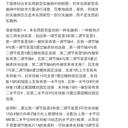
下面将结合本实用新型实施例中的附图，对本实用新型实
施例中的技术方案进行清楚、完整地描述，显然，所描述
的实施例仅仅是本实用新型一部分实施例，而不是全部的
实施例。
请参阅图1-4，本实用新型提供的一种实施例：一种散热片
加工用夹持装置，包括第一调节装置3和第二调节装置5，
第一调节装置3的一侧安装有第一调节轴4，且第一调节轴
4与第一调节装置3通过轴承转动连接，第一调节轴4与第
二调节装置5通过螺栓固定连接，第二调节装置5的内侧安
装有第二调节轴6，且第二调节轴6与第二调节装置5通过
轴承转动连接，第二调节轴6的外侧安装有支座7，且支座
7与第二调节轴6通过螺栓固定连接，支座7的上方安装有
夹持板15，且夹持板15与支座7通过螺栓固定连接，夹持
板15的前端面上安装有第一水平仪8，且第一水平仪8与夹
持板15通过紧固螺丝固定连接，夹持板15的一侧安装有第
二水平仪9，且第二水平仪9与夹持板15通过紧固螺丝固定
连接。
使用时，通过第一调节装置3和第二调节装置5可对夹持板
15在X轴方向和Z轴方向上摇摆转动，在配合上第一水平仪
8和第二水平仪9对夹持板15动态的水平进行检测，从而在
不需要调节散热片14的角度时，可快速将夹持板15调节至