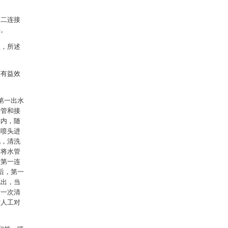
第二连接
接。
盖，所述
下有益效
第一出水
接管和接
体内，随
三喷头进
洗，清洗
，将水管
进第一连
后，第一
流出，当
后一次清
需人工对