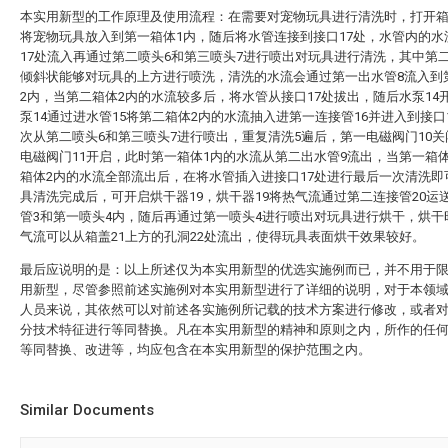
本实用新型的工作原理及使用流程：在需要对宠物玩具进行清洗时，打开箱
将宠物玩具放入到第一箱体1内，随后将水管连接到接口17处，水管内的水
17处流入再通过第二喷头6和第三喷头7进行喷出对玩具进行清洗，其中第
倾斜状能够对玩具的上方进行喷洗，清洗的水流会通过第一出水管8流入到
2内，当第二箱体2内的水流较多后，将水管从接口17处拔出，随后水泵14
泵14通过进水管15将第二箱体2内的水流抽入进第一连接管16并进入到接口
次从第二喷头6和第三喷头7进行喷出，重复清洗5遍后，第一电磁阀门10
电磁阀门11开启，此时第一箱体1内的水流从第二出水管9流出，当第一箱
箱体2内的水流全部流出后，在将水管插入进接口17处进行最后一次清洗即
具清洗完成后，可开启烘干器19，烘干器19将热气流通过第二连接管20运
管3和第一喷头4内，随后再通过第一喷头4进行喷出对玩具进行烘干，烘干
气流可以从箱盖21上方的孔洞22处流出，使得玩具表面烘干效果较好。
最后应说明的是：以上所述仅为本实用新型的优选实施例而已，并不用于
用新型，尽管参照前述实施例对本实用新型进行了详细的说明，对于本领
人员来说，其依然可以对前述各实施例所记载的技术方案进行修改，或者
分技术特征进行等同替换。凡在本实用新型的精神和原则之内，所作的任
等同替换、改进等，均应包含在本实用新型的保护范围之内。
Similar Documents