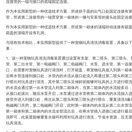
连接管的一端与接口的底端固定连接。
作为本实用新型的一种优选技术方案，所述烘干器的出气口处固定连接有
管，所述第二连接管的一端贯穿第一箱体的一侧与安装管的接头处固定连
作为本实用新型的一种优选技术方案，所述第一箱体的顶端转动连接有箱
箱盖的顶端开设有孔洞。
与现有技术相比，本实用新型提供了一种宠物玩具清洗消毒装置，具备以
果：
1、该一种宠物玩具清洗消毒装置通过设置有支架、第二喷头、第三喷头、
管、第二出水管、第一电磁阀门、第二电磁阀门、水泵、进水管、第一连
口，在需要对宠物玩具进行清洗时，打开箱盖，将宠物玩具放入到第一箱
后将水管连接到接口处，水管内的水流从接口处流入再通过第二喷头和第
行喷出对玩具进行清洗，其中第二喷头呈倾斜状能够对玩具的上方进行喷
的水流会通过第一出水管流入到第二箱体内，当第二箱体内的水流较多后
从接口处拔出，随后水泵开启，水泵通过进水管将第二箱体内的水流抽入
接管并进入到接口处，再次从第二喷头和第三喷头进行喷出，重复清洗5遍
电磁阀门关闭，第二电磁阀门开启，此时第一箱体内的水流从第二出水管
第一箱体和第二箱体内的水流全部流出后，在将水管插入进接口处进行最
洗即可，此装置能够重复水循环利用对玩具进行清洗，节省水资源，且无
玩具清洗。