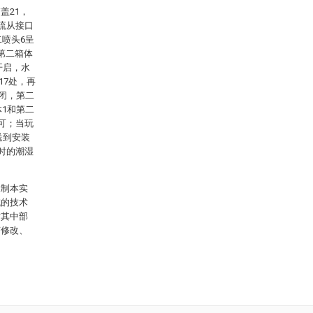
盖21，
流从接口
二喷头6呈
第二箱体
开启，水
17处，再
关闭，第二
体1和第二
可；当玩
送到安装
时的潮湿
限制本实
域的技术
对其中部
何修改、