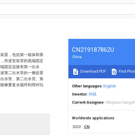
CN219187862U
毒装置，包括第一箱体和第
China
头，所述安装管的底端固定
底端固定连接有第一出水
Download PDF
Find Prior
所述第二出水管的一侧设置
一出水管、第二出水管、第
到能够重复水循环利用对玩
Other languages
English
Inventor
何斌
Current Assignee
Muyizuo Hangzh
Worldwide applications
2022
CN