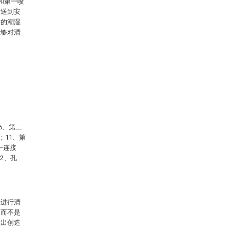
和第一喷
运送到安
时的潮湿
能够对清
6、第二
；11、第
一连接
2、孔
案进行清
，而不是
做出创造