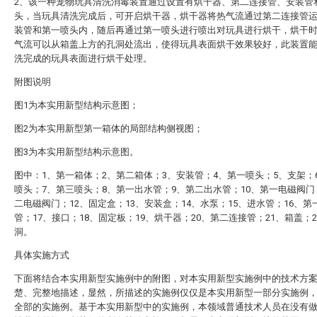
2、该一种宠物玩具清洗消毒装置通过设置有烘干器、第二连接管、安装管
头，当玩具清洗完成后，可开启烘干器，烘干器将热气流通过第二连接管
装管和第一喷头内，随后再通过第一喷头进行喷出对玩具进行烘干，烘干
气流可以从箱盖上方的孔洞处流出，使得玩具表面烘干效果较好，此装置
洗完成的玩具表面进行烘干处理。
附图说明
图1为本实用新型结构示意图；
图2为本实用新型第一箱体的局部结构侧视图；
图3为本实用新型结构示意图。
图中：1、第一箱体；2、第二箱体；3、安装管；4、第一喷头；5、支架；
喷头；7、第三喷头；8、第一出水管；9、第二出水管；10、第一电磁阀门
二电磁阀门；12、固定盒；13、安装盒；14、水泵；15、进水管；16、第
管；17、接口；18、固定板；19、烘干器；20、第二连接管；21、箱盖；2
洞。
具体实施方式
下面将结合本实用新型实施例中的附图，对本实用新型实施例中的技术方
楚、完整地描述，显然，所描述的实施例仅仅是本实用新型一部分实施例
全部的实施例。基于本实用新型中的实施例，本领域普通技术人员在没有