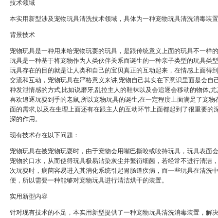
技术领域
本实用新型涉及宠物玩具清洗技术领域，具体为一种宠物玩具清洗消毒装
背景技术
宠物玩具是一种用来给宠物玩耍的玩具，是跟传统意义上面的玩具不一样
玩具是一种基于将宠物作为人类伙伴关系而诞生的一种亲子类型的玩具类
玩具存在的目的就是让人类和自己的宝贝真正的互动起来，在情感上面得
交流和互动，宠物玩具在严格意义来讲,宠物自己其实在下意识里面是会自
种发泄情感的方式,比如说磨牙,乱拉主人的鞋袜以及会追逐会移动的物体,
喜欢追逐玩耍到手的老鼠,所以宠物玩具的诞生,在一定程度上面满足了宠物
面的需求,以及在生理上面还有在跟主人的互动环节上面都起到了很重要的
深的作用。
现有技术存在以下问题：
宠物玩具在被宠物玩耍时，由于宠物会用嘴巴撕咬或咬持玩具，玩具表面
宠物的口水，从而使得玩具极易沾染灰尘并繁衍细菌，若经常不进行清洁
次玩耍时，病菌容易进入其消化系统引起胃肠道疾病，而一些玩具在清洗
便，所以需要一种能够对宠物玩具进行清洁烘干的装置。
实用新型内容
针对现有技术的不足，本实用新型提供了一种宠物玩具清洗消毒装置，解