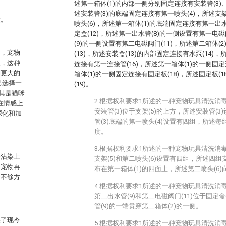
述第一箱体(1)的内部一侧分别固定连接有安装管(3)、
述安装管(3)的底端固定连接有第一喷头(4)，所述支
置。
喷头(6)，所述第一箱体(1)的底端固定连接有第一出水
定盒(12)，所述第一出水管(8)的一侧设置有第一电磁
(9)的一侧设置有第二电磁阀门(11)，所述第二箱体(
的，宠物
(13)，所述安装盒(13)的内部固定连接有水泵(14)，
型，这种
连接有第一连接管(16)，所述第一箱体(1)的一侧固定
到更大的
箱体(1)的一侧固定连接有固定板(18)，所述固定板(
己选择一
(19)。
尤其是猫咪
2.根据权利要求1所述的一种宠物玩具清洗消
在情感上
安装管(3)位于支架(5)的上方，所述安装管(
深化和加
管(3)底端的第一喷头(4)设置有四组，所述每组
度。
3.根据权利要求1所述的一种宠物玩具清洗消
会沾染上
支架(5)和第二喷头(6)设置有四组，所述四组支
，宠物再
布在第一箱体(1)的四面上，所述第二喷头(6)
中不够方
4.根据权利要求1所述的一种宠物玩具清洗消
第二出水管(9)和第二电磁阀门(11)位于固定盒
管(9)的一端贯穿第二箱体(2)的一侧。
决了现今
5.根据权利要求1所述的一种宠物玩具清洗消