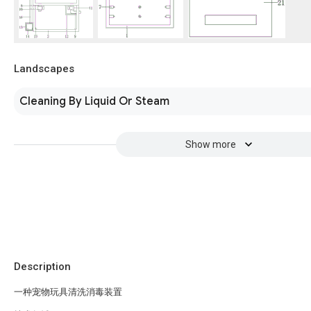
Landscapes
Cleaning By Liquid Or Steam
Show more
Description
一种宠物玩具清洗消毒装置