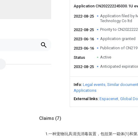
Application CN202222245030.1U e
Application filed by
2022-08-25
Technology Co ltd
Priority to CN202222
2022-08-25
Application granted
2023-06-16
Publication of CN21
2023-06-16
Active
Status
Anticipated expiratio
2032-08-25
Info
Legal events
Similar documen
Applications
External links
Espacenet
Global Do
Claims
(7)
1.一种宠物玩具清洗消毒装置，包括第一箱体(1)和第