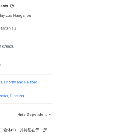
vents
 Muyizuo Hangzhou
245030.1U
9187862U
n
ts
Priority and Related
ssier
Discuss
Hide Dependent
二箱体(2)，其特征在于：所