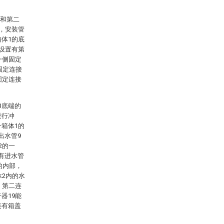
1和第二
7，安装管
箱体1的底
侧设置有第
一侧固定
固定连接
固定连接
3底端的
进行冲
一箱体1的
出水管9
2的一
有进水管
的内部，
体2内的水
，第二连
器19能
接有箱盖