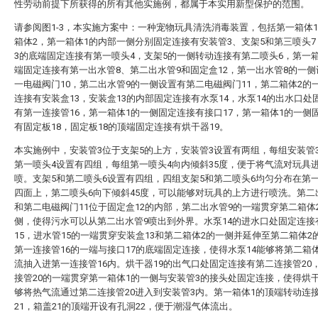
性劳动前提下所获得的所有其他实施例，都属于本实用新型保护的范围。
请参阅图1-3，本实施方案中：一种宠物玩具清洗消毒装置，包括第一箱体
箱体2，第一箱体1的内部一侧分别固定连接有安装管3、支架5和第三喷头
3的底端固定连接有第一喷头4，支架5的一侧转动连接有第二喷头6，第一
端固定连接有第一出水管8、第二出水管9和固定盒12，第一出水管8的一
一电磁阀门10，第二出水管9的一侧设置有第二电磁阀门11，第二箱体2的
连接有安装盒13，安装盒13的内部固定连接有水泵14，水泵14的出水口处
有第一连接管16，第一箱体1的一侧固定连接有接口17，第一箱体1的一侧
有固定板18，固定板18的顶端固定连接有烘干器19。
本实施例中，安装管3位于支架5的上方，安装管3设置有两组，每组安装管
第一喷头4设置有四组，每组第一喷头4向内倾斜35度，便于将气流对玩具
喷。支架5和第二喷头6设置有四组，四组支架5和第二喷头6均匀分布在第
四面上，第二喷头6向下倾斜45度，可以能够对玩具的上方进行喷洗。第二
和第二电磁阀门11位于固定盒12的内部，第二出水管9的一端贯穿第二箱体
侧，使得污水可以从第二出水管9喷出到外界。水泵14的进水口处固定连接
15，进水管15的一端贯穿安装盒13和第二箱体2的一侧并延伸至第二箱体2
第一连接管16的一端与接口17的底端固定连接，使得水泵14能够将第二箱
流抽入进第一连接管16内。烘干器19的出气口处固定连接有第二连接管20
接管20的一端贯穿第一箱体1的一侧与安装管3的接头处固定连接，使得烘干
够将热气流通过第二连接管20进入到安装管3内。第一箱体1的顶端转动连
21，箱盖21的顶端开设有孔洞22，便于潮湿气体流出。