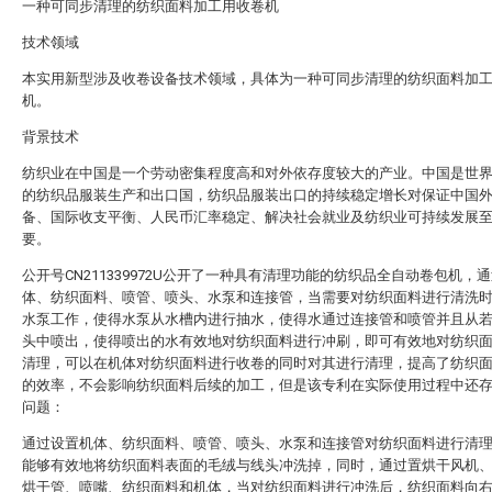
一种可同步清理的纺织面料加工用收卷机
技术领域
本实用新型涉及收卷设备技术领域，具体为一种可同步清理的纺织面料加
机。
背景技术
纺织业在中国是一个劳动密集程度高和对外依存度较大的产业。中国是世
的纺织品服装生产和出口国，纺织品服装出口的持续稳定增长对保证中国
备、国际收支平衡、人民币汇率稳定、解决社会就业及纺织业可持续发展
要。
公开号CN211339972U公开了一种具有清理功能的纺织品全自动卷包机，
体、纺织面料、喷管、喷头、水泵和连接管，当需要对纺织面料进行清洗
水泵工作，使得水泵从水槽内进行抽水，使得水通过连接管和喷管并且从
头中喷出，使得喷出的水有效地对纺织面料进行冲刷，即可有效地对纺织
清理，可以在机体对纺织面料进行收卷的同时对其进行清理，提高了纺织
的效率，不会影响纺织面料后续的加工，但是该专利在实际使用过程中还
问题：
通过设置机体、纺织面料、喷管、喷头、水泵和连接管对纺织面料进行清
能够有效地将纺织面料表面的毛绒与线头冲洗掉，同时，通过置烘干风机
烘干管、喷嘴、纺织面料和机体，当对纺织面料进行冲洗后，纺织面料向