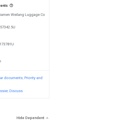
vents
 Xiamen Weilang Luggage Co
457342.5U
9173781U
n
lar documents
Priority and
ssier
Discuss
Hide Dependent