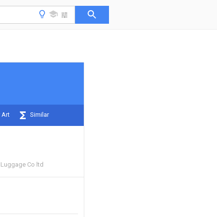
 Art
Similar
 Luggage Co ltd