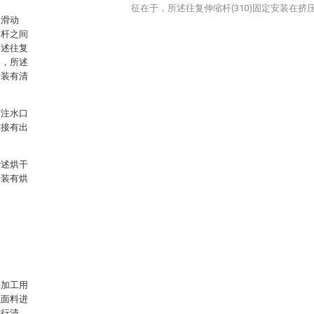
征在于，所述往复伸缩杆(310)固定安装在挤压
复滑动
动杆之间
所述往复
架，所述
安装有清
有注水口
连接有出
所述烘干
安装有烘
料加工用
织面料进
进行清