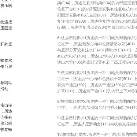
架(304)，所述往复滑动架(304)的内部固定安
有挤压转
往复平台(301)的内部固定安装有往复电机(306
部固定安装有电机支架(307)，所述往复电机(
复转动齿轮(308)，所述往复滑动架(304)
螺纹连接
(309)，所述往复滑动架(304)的顶部固定安装
挤压固定
6.根据权利要求1所述的一种可同步清理的纺
征在于：所述清洁机构(4)包括清洁水箱(401)
定杆的底
与底部分开设有注水口(402)和出水口(403)，
有出水电机(404)，所述出水电机(404)的底部
有收卷水
述出水管(405)的底部设置有若干高压喷头(406
工作台底
7.根据权利要求1所述的一种可同步清理的纺
征在于：所述烘干机构(5)包括烘干箱(501)，
收卷辅助
有烘干通道(502)，所述烘干通道(502)的
卷滑动
护罩(503)，所述烘干箱(501)的内部上下对称
8.根据权利要求6所述的一种可同步清理的纺
的输出端
征在于，所述清洁水箱(401)与挤压固定杆(11
带，所述
动连接有
9.根据权利要求1所述的一种可同步清理的纺
的底部固
征在于，所述挤压滑动套(111)与收卷支撑架(2
述收卷螺
10.根据权利要求5所述的一种可同步清理的