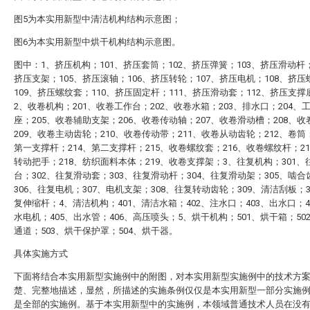
图5为本实用新型中清洁机构结构示意图；
图6为本实用新型中烘干机构结构示意图。
图中：1、挤压机构；101、挤压套筒；102、挤压弹簧；103、挤压滑动杆；
挤压支架；105、挤压滚轴；106、挤压转轮；107、挤压电机；108、挤
109、挤压螺纹套；110、挤压固定杆；111、挤压滑动套；112、挤压支撑
2、收卷机构；201、收卷工作台；202、收卷水箱；203、排水口；204、
座；205、收卷辅助支架；206、收卷传动轴；207、收卷滑动槽；208、
209、收卷主动齿轮；210、收卷传动带；211、收卷从动齿轮；212、卷筒；
第一支撑杆；214、第二支撑杆；215、收卷螺纹套；216、收卷螺纹杆；2
转动把手；218、纺织面料本体；219、收卷支撑架；3、往复机构；301、
台；302、往复滑动套；303、往复滑动杆；304、往复滑动架；305、啮
306、往复电机；307、电机支架；308、往复转动齿轮；309、清洁刮板；3
复伸缩杆；4、清洁机构；401、清洁水箱；402、注水口；403、出水口；4
水电机；405、出水管；406、高压喷头；5、烘干机构；501、烘干箱；50
通道；503、烘干保护罩；504、烘干器。
具体实施方式
下面将结合本实用新型实施例中的附图，对本实用新型实施例中的技术方
楚、完整地描述，显然，所描述的实施条例仅仅是本实用新型一部分实施
是全部的实施例。基于本实用新型中的实施例，本领域普通技术人员在没