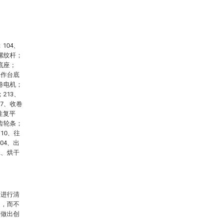
104、
压螺纹杆；
底座；
工作台底
收卷电机；
213、
17、收卷
往复平
合齿轮条；
10、往
04、出
2、烘干
案进行清
例，而不
有做出创