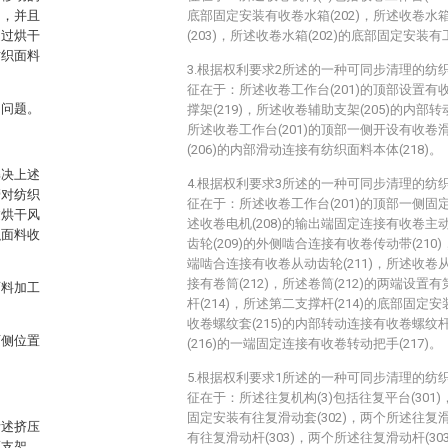
出，并且
底部固定安装有收卷水箱(202)，所述收卷水箱
通过烘干
(203)，所述收卷水箱(202)的底部固定安装有
纺织面料
3.根据权利要求2所述的一种可同步清理的纺
征在于：所述收卷工作台(201)的顶部设置有收
的问题。
撑架(219)，所述收卷辅助支架(205)的内部转
所述收卷工作台(201)的顶部一侧开设有收卷滑
(206)的内部滑动连接有纺织面料本体(218)。
解决上述
4.根据权利要求3所述的一种可同步清理的纺
管对纺织
征在于：所述收卷工作台(201)的顶部一侧固定
过烘干风
述收卷电机(208)的输出端固定连接有收卷主动
织面料收
齿轮(209)的外侧啮合连接有收卷传动带(210)
端啮合连接有收卷从动齿轮(211)，所述收卷从
接有卷筒(212)，所述卷筒(212)的两端设置有
面料加工
杆(214)，所述第二支撑杆(214)的底部固定安
收卷螺纹套(215)的内部转动连接有收卷螺纹杆
两侧位置
(216)的一端固定连接有收卷转动把手(217)。
5.根据权利要求1所述的一种可同步清理的纺
征在于：所述往复机构(3)包括往复平台(301)
固定安装有往复滑动套(302)，两个所述往复滑
所述挤压
有往复滑动杆(303)，两个所述往复滑动杆(3
压支架，