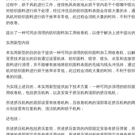
过程中，烘干风机进行工作，使得热风有效地从烘干管内若干个喷嘴中喷
对纺织面料进行烘干处理，经过冲洗后的纺织面料表面会存留大量的水，
风机对纺织面料进行烘干效率非常低，此过程会消耗大量的时间，不利于
的收卷。
提出了一种可同步清理的纺织面料加工用收卷机，以便于解决上述中提出
实用新型内容
本实用新型的目的在于提供一种可同步清理的纺织面料加工用收卷机，以
背景技术提出的目前通过设置机体、纺织面料、喷管、喷头、水泵和连接
面料进行清理，并不能够有效地将纺织面料表面的毛绒与线头冲洗掉，通
机对纺织面料进行烘干效率非常低，此过程会消耗大量的时间，不利于纺
卷的问题。
为实现上述目的，本实用新型提供如下技术方案：一种可同步清理的纺织
用收卷机，包括挤压机构，以及安装于挤压机构顶部的挤压电机；
所述挤压机构的底部设置有收卷机构，且收卷机构的顶部靠近挤压机构的
分别设置有往复机构、清洁机构和烘干机构；
还包括：
所述挤压机构包括挤压套筒，所述挤压套筒的内部固定安装有挤压弹簧，
弹簧的底部固定安装有挤压滑动杆，所述挤压滑动杆的底部固定连接有挤