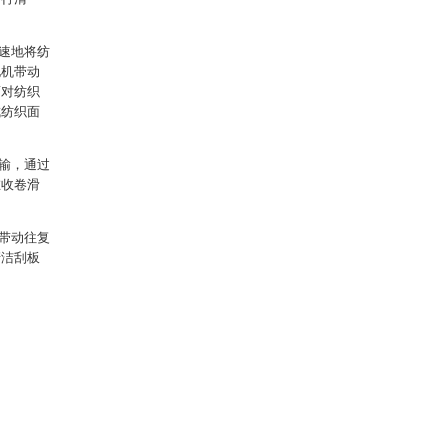
速地将纺
电机带动
而对纺织
成纺织面
输，通过
在收卷滑
带动往复
清洁刮板