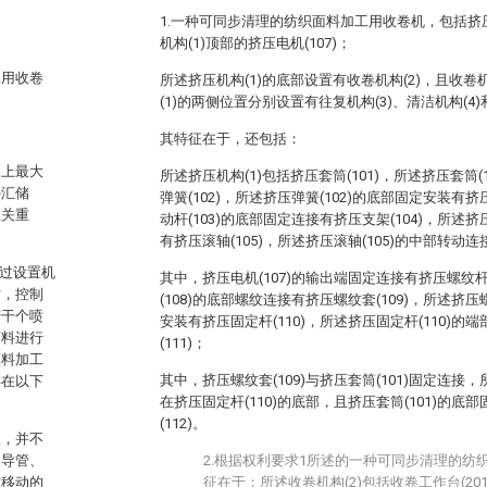
1.一种可同步清理的纺织面料加工用收卷机，包括挤压
机构(1)顶部的挤压电机(107)；
工用收卷
所述挤压机构(1)的底部设置有收卷机构(2)，且收卷
(1)的两侧位置分别设置有往复机构(3)、清洁机构(4)
其特征在于，还包括：
界上最大
所述挤压机构(1)包括挤压套筒(101)，所述挤压套筒
外汇储
弹簧(102)，所述挤压弹簧(102)的底部固定安装有挤
至关重
动杆(103)的底部固定连接有挤压支架(104)，所述挤
有挤压滚轴(105)，所述挤压滚轴(105)的中部转动连接
通过设置机
其中，挤压电机(107)的输出端固定连接有挤压螺纹杆
时，控制
(108)的底部螺纹连接有挤压螺纹套(109)，所述挤压
若干个喷
安装有挤压固定杆(110)，所述挤压固定杆(110)
面料进行
(111)；
面料加工
其中，挤压螺纹套(109)与挤压套筒(101)固定连接，
存在以下
在挤压固定杆(110)的底部，且挤压套筒(101)的
(112)。
理，并不
、导管、
2.根据权利要求1所述的一种可同步清理的纺
右移动的
征在于：所述收卷机构(2)包括收卷工作台(201