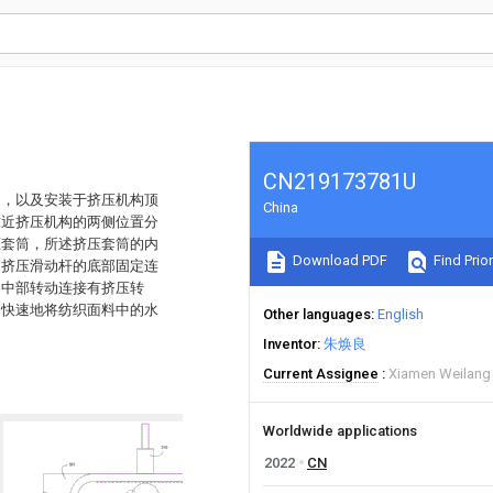
CN219173781U
构，以及安装于挤压机构顶
China
靠近挤压机构的两侧位置分
压套筒，所述挤压套筒的内
Download PDF
Find Prior
述挤压滑动杆的底部固定连
的中部转动连接有挤压转
够快速地将纺织面料中的水
Other languages
English
Inventor
朱焕良
Current Assignee
Xiamen Weilang
Worldwide applications
2022
CN