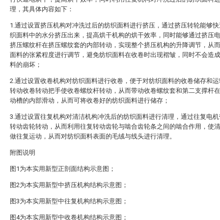
理，其具体内容如下：
1.通过设置挤压机构对冲洗过后的纺织面料进行挤压，通过挤压转轮能够快
织面料中的水分挤压出来，提高烘干机构的烘干效率，同时能够通过挤压
挤压螺纹杆在挤压螺纹套的内部转动，实现整个挤压机构的升降调节，从
面料的张紧程度进行调节，避免纺织面料在收卷时出现褶皱，同时不会造
料的崩坏；
2.通过设置收卷机构对纺织面料进行收卷，便于对纺织面料的收卷储存和运
转动收卷转动把手使收卷螺纹杆转动，从而带动收卷螺纹套和第二支撑杆
动槽的内部滑动，从而可将收卷好的纺织面料进行储存；
3.通过设置往复机构对清洁机构冲洗后的纺织面料进行清理，通过往复电机
转动齿轮转动，从而利用往复转动齿轮与啮合齿轮条之间的啮合作用，使
做往复运动，从而对纺织面料表面的毛绒与线头进行清理。
附图说明
图1为本实用新型正剖面结构示意图；
图2为本实用新型中挤压机构结构示意图；
图3为本实用新型中往复机构结构示意图；
图4为本实用新型中收卷机构结构示意图；