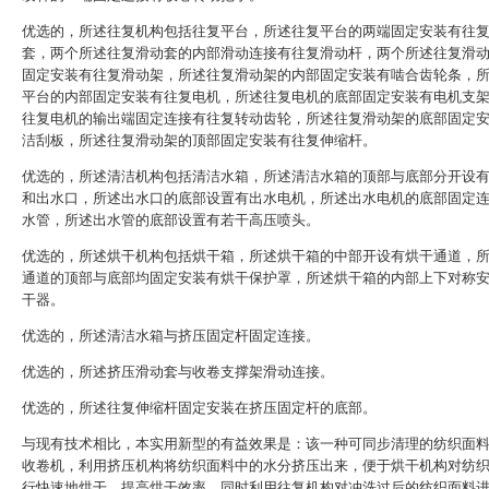
优选的，所述往复机构包括往复平台，所述往复平台的两端固定安装有往
套，两个所述往复滑动套的内部滑动连接有往复滑动杆，两个所述往复滑
固定安装有往复滑动架，所述往复滑动架的内部固定安装有啮合齿轮条，
平台的内部固定安装有往复电机，所述往复电机的底部固定安装有电机支
往复电机的输出端固定连接有往复转动齿轮，所述往复滑动架的底部固定
洁刮板，所述往复滑动架的顶部固定安装有往复伸缩杆。
优选的，所述清洁机构包括清洁水箱，所述清洁水箱的顶部与底部分开设
和出水口，所述出水口的底部设置有出水电机，所述出水电机的底部固定
水管，所述出水管的底部设置有若干高压喷头。
优选的，所述烘干机构包括烘干箱，所述烘干箱的中部开设有烘干通道，
通道的顶部与底部均固定安装有烘干保护罩，所述烘干箱的内部上下对称
干器。
优选的，所述清洁水箱与挤压固定杆固定连接。
优选的，所述挤压滑动套与收卷支撑架滑动连接。
优选的，所述往复伸缩杆固定安装在挤压固定杆的底部。
与现有技术相比，本实用新型的有益效果是：该一种可同步清理的纺织面
收卷机，利用挤压机构将纺织面料中的水分挤压出来，便于烘干机构对纺
行快速地烘干，提高烘干效率，同时利用往复机构对冲洗过后的纺织面料