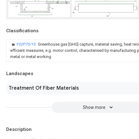
Classifications
Y02P70/10
Greenhouse gas [GHG] capture, material saving, heat rec
efficient measures, e.g. motor control, characterised by manufacturing pr
metal or metal working
Landscapes
Treatment Of Fiber Materials
Show more
Description