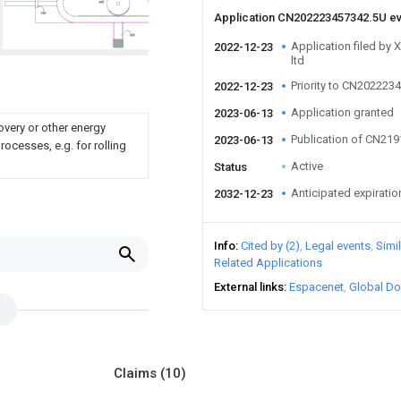
Application CN202223457342.5U e
Application filed by
2022-12-23
ltd
Priority to CN202223
2022-12-23
Application granted
2023-06-13
overy or other energy
Publication of CN21
2023-06-13
ocesses, e.g. for rolling
Active
Status
Anticipated expiratio
2032-12-23
Info
Cited by (2)
Legal events
Simi
Related Applications
External links
Espacenet
Global Do
Claims
(10)