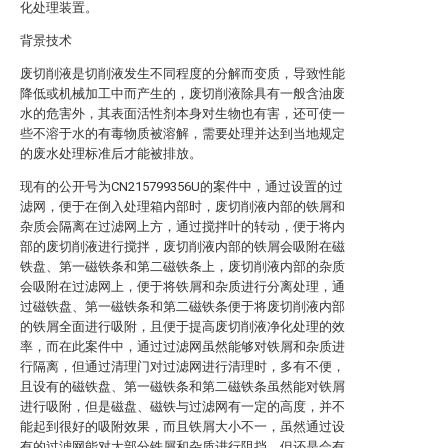
化处理装置。
背景技术
废切削液是切削液发生不同程度的分解而变质，导致性能
降低或机械加工中而产生的，废切削液除具有一般含油废
水的危害外，其表面活性剂本身对生物也有害，还可使一
些不溶于水的有毒物质被溶解，需要处理并达到当地规定
的废水处理标准后才能被排放。
现有的公开号为CN215799356U的案件中，通过设置的过
滤网，便于在倒入处理箱内部时，废切削液内部的铁屑和
杂质会隔离在过滤网上方，通过搅拌叶的转动，便于将内
部的废切削液进行搅拌，废切削液内部的铁屑会吸附在磁
铁盘、第一磁铁条和第二磁铁条上，废切削液内部的杂质
会吸附在过滤网上，便于将铁屑和杂质进行分离处理，通
过磁铁盘、第一磁铁条和第二磁铁条便于将废切削液内部
的铁屑全面进行吸附，且便于提高废切削液净化处理的效
率，而在此案件中，通过过滤网虽然能够对铁屑和杂质进
行隔离，但通过清理门对过滤网进行清理时，多有不便，
且设有的磁铁盘、第一磁铁条和第二磁铁条虽然能对铁屑
进行吸附，但是磁盘、磁铁与过滤网有一定的高度，并不
能起到很好的吸附效果，而且铁屑大小不一，虽然通过设
有的过滤网能对大部分铁屑和杂质进行阻挡，但还是会有