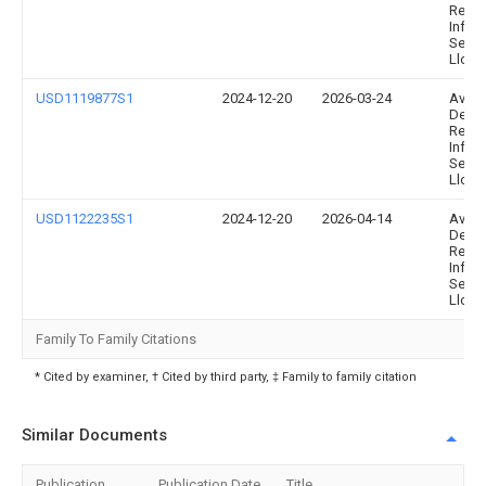
Retail
Infor
Servi
Llc
USD1119877S1
2024-12-20
2026-03-24
Avery
Denn
Retail
Infor
Servi
Llc
USD1122235S1
2024-12-20
2026-04-14
Avery
Denn
Retail
Infor
Servi
Llc
Family To Family Citations
* Cited by examiner, † Cited by third party, ‡ Family to family citation
Similar Documents
Publication
Publication Date
Title