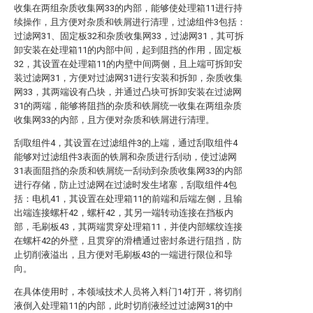
收集在两组杂质收集网33的内部，能够使处理箱11进行持
续操作，且方便对杂质和铁屑进行清理，过滤组件3包括：
过滤网31、固定板32和杂质收集网33，过滤网31，其可拆
卸安装在处理箱11的内部中间，起到阻挡的作用，固定板
32，其设置在处理箱11的内壁中间两侧，且上端可拆卸安
装过滤网31，方便对过滤网31进行安装和拆卸，杂质收集
网33，其两端设有凸块，并通过凸块可拆卸安装在过滤网
31的两端，能够将阻挡的杂质和铁屑统一收集在两组杂质
收集网33的内部，且方便对杂质和铁屑进行清理。
刮取组件4，其设置在过滤组件3的上端，通过刮取组件4
能够对过滤组件3表面的铁屑和杂质进行刮动，使过滤网
31表面阻挡的杂质和铁屑统一刮动到杂质收集网33的内部
进行存储，防止过滤网在过滤时发生堵塞，刮取组件4包
括：电机41，其设置在处理箱11的前端和后端左侧，且输
出端连接螺杆42，螺杆42，其另一端转动连接在挡板内
部，毛刷板43，其两端贯穿处理箱11，并使内部螺纹连接
在螺杆42的外壁，且贯穿的滑槽通过密封条进行阻挡，防
止切削液溢出，且方便对毛刷板43的一端进行限位和导
向。
在具体使用时，本领域技术人员将入料门14打开，将切削
液倒入处理箱11的内部，此时切削液经过过滤网31的中