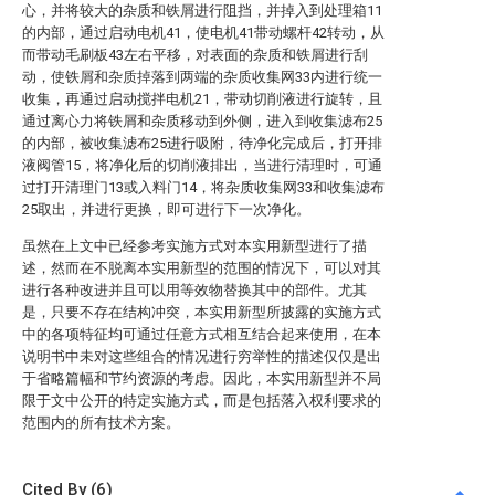
心，并将较大的杂质和铁屑进行阻挡，并掉入到处理箱11
的内部，通过启动电机41，使电机41带动螺杆42转动，从
而带动毛刷板43左右平移，对表面的杂质和铁屑进行刮
动，使铁屑和杂质掉落到两端的杂质收集网33内进行统一
收集，再通过启动搅拌电机21，带动切削液进行旋转，且
通过离心力将铁屑和杂质移动到外侧，进入到收集滤布25
的内部，被收集滤布25进行吸附，待净化完成后，打开排
液阀管15，将净化后的切削液排出，当进行清理时，可通
过打开清理门13或入料门14，将杂质收集网33和收集滤布
25取出，并进行更换，即可进行下一次净化。
虽然在上文中已经参考实施方式对本实用新型进行了描
述，然而在不脱离本实用新型的范围的情况下，可以对其
进行各种改进并且可以用等效物替换其中的部件。尤其
是，只要不存在结构冲突，本实用新型所披露的实施方式
中的各项特征均可通过任意方式相互结合起来使用，在本
说明书中未对这些组合的情况进行穷举性的描述仅仅是出
于省略篇幅和节约资源的考虑。因此，本实用新型并不局
限于文中公开的特定实施方式，而是包括落入权利要求的
范围内的所有技术方案。
Cited By (6)