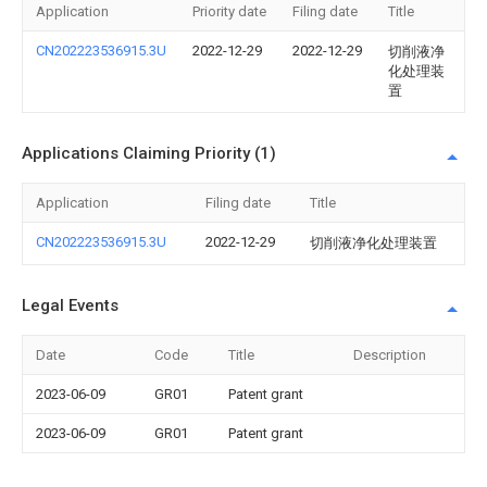
Application
Priority date
Filing date
Title
CN202223536915.3U
2022-12-29
2022-12-29
切削液净
化处理装
置
Applications Claiming Priority (1)
Application
Filing date
Title
CN202223536915.3U
2022-12-29
切削液净化处理装置
Legal Events
Date
Code
Title
Description
2023-06-09
GR01
Patent grant
2023-06-09
GR01
Patent grant