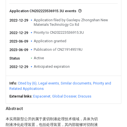
Application CN202223536915.3U events
Application filed by Gaolepu Zhongshan New
2022-12-29
Materials Technology Co ltd
Priority to CN202223536915.3U
2022-12-29
Application granted
2023-06-09
Publication of CN219149519U
2023-06-09
Active
Status
Anticipated expiration
2032-12-29
Info
Cited by (6)
Legal events
Similar documents
Priority and
Related Applications
External links
Espacenet
Global Dossier
Discuss
Abstract
本实用新型公开的属于废切削液处理技术领域，具体为切
削液净化处理装置，包括处理装置，其内部能够对切削液