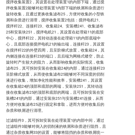
搅拌收集装置2，其设置在处理装置1的内部下端，通过搅
拌收集装置2能够对处理装置1内部下端的铁屑和杂质进行
旋转收集，且通过更换收集滤布25，方便对收集的小型铁
屑和杂质进行清理，搅拌收集装置2包括：搅拌电机21、
搅拌杆22、连接杆23、收集箱24、安装槽241、收集滤布
25和安装块251，搅拌电机21，其设置在处理箱11的底部
中心，搅拌杆22，其转动连接在处理箱11的内部底端中
心，且底部连接搅拌电机21的输出端，连接杆23，其设置
在搅拌杆22的外壁四周，且呈阶梯式放置，收集箱24，其
内侧连接在连接杆23的端口，且后端为网格式镂空，防止
旋转时产生较大的阻力，从而影响收集的实际情况，收集
滤布25，其可拆卸安装在收集箱24的内部，通过连接杆23
呈阶梯式放置，从而使收集滤布25能够对不同深度的切削
液进行收集，增加净化性能和效率，安装槽241，其设置
在收集箱24的顶部和底部的两端，安装块251，其转动连
接在收集滤布25的顶部和底部的两端，且可拆卸安装在安
装槽241的内部，通过安装块251与安装槽241连接，从而
方便对收集滤布25进行固定和拿取，进而方便对收集后的
杂质和铁屑进行清理。
过滤组件3，其可拆卸安装在处理装置1的内部中间，通过
过滤组件3能够对倒入的切削液的铁屑和杂质进行阻挡，且
通过杂质收集网33的设置，能够将阻挡的杂质和铁屑统一