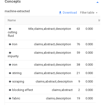
Concepts
machine-extracted
Download
Filter table
Name
Ima
title,claims,abstract,description
63
0.000
cutting
fluid
Iron
claims,abstract,description
76
0.000
claims,abstract,description
59
0.000
impurity
iron
claims,abstract,description
38
0.000
stirring
claims,abstract,description
21
0.000
scraping
claims,abstract,description
9
0.000
blocking effect
claims,abstract
2
0.000
fabric
claims,description
19
0.000