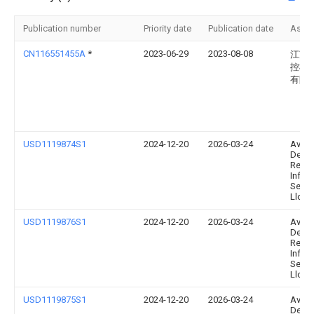
Publication number
Priority date
Publication date
Assi
CN116551455A
*
2023-06-29
2023-08-08
江苏
控机
有限
USD1119874S1
2024-12-20
2026-03-24
Avery
Denn
Retail
Infor
Servi
Llc
USD1119876S1
2024-12-20
2026-03-24
Avery
Denn
Retail
Infor
Servi
Llc
USD1119875S1
2024-12-20
2026-03-24
Avery
Denn