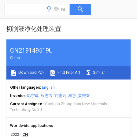
切削液净化处理装置
CN219149519U
China
Download PDF
Find Prior Art
Similar
Other languages
English
Inventor
彭宁琼
程志芳
刘志云
程慧
黄婉秦
Current Assignee
Gaolepu Zhongshan New Materials
Technology Co ltd
Worldwide applications
2022
CN