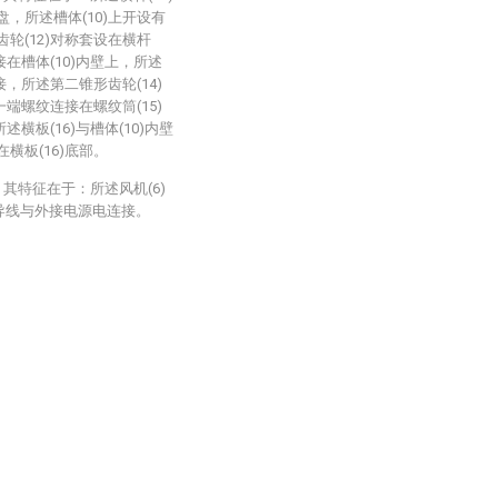
盘，所述槽体(10)上开设有
轮(12)对称套设在横杆
接在槽体(10)内壁上，所述
接，所述第二锥形齿轮(14)
一端螺纹连接在螺纹筒(15)
述横板(16)与槽体(10)内壁
横板(16)底部。
其特征在于：所述风机(6)
过导线与外接电源电连接。