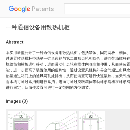
Patents
一种通信设备用散热机柜
Abstract
本实用新型公开了一种通信设备用散热机柜，包括箱体、固定网板、槽体
过设置转动横杆带动第一锥形齿轮与第二锥形齿轮相啮合，进而带动螺杆
螺纹筒和横板进行移动，进而带动行走轮在槽体内收缩和伸展，从而使装
能，进一步提高了装置使用的便利性，通过设置风机将外界空气通过出风
热量通过箱门上的通风网孔处排出，从而使装置可进行快速散热，当天气
雨水均可通过遮挡棚进行遮挡，进而可通过旋转箱体带动环形滑槽在环形
进行固定，从而使装置可进行一定范围的方位调节。
Images (
3
)