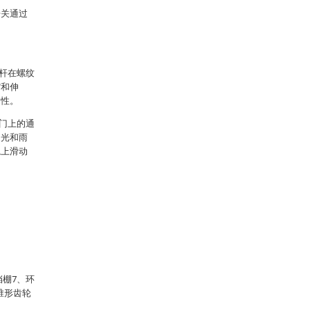
开关通过
杆在螺纹
缩和伸
利性。
门上的通
阳光和雨
轨上滑动
挡棚7、环
锥形齿轮