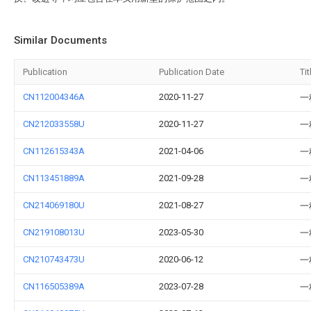
Similar Documents
Publication
Publication Date
Tit
CN112004346A
2020-11-27
一
CN212033558U
2020-11-27
一
CN112615343A
2021-04-06
一
CN113451889A
2021-09-28
一
CN214069180U
2021-08-27
一
CN219108013U
2023-05-30
一
CN210743473U
2020-06-12
一
CN116505389A
2023-07-28
一