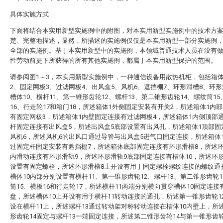
具体实施方式
下面将结合本实用新型实施例中的附图，对本实用新型实施例中的技术方
楚、完整地描述，显然，所描述的实施例仅仅是本实用新型一部分实施例
全部的实施例。基于本实用新型中的实施例，本领域普通技术人员在没有
性劳动前提下所获得的所有其他实施例，都属于本实用新型保护的范围。
请参阅图1～3，本实用新型实施例中，一种通信设备用散热机柜，包括箱体
2、固定网板3、过滤网板4、出风盒5、风机6、遮挡棚7、环形滑槽8、环形
槽体10、横杆11、第一锥形齿轮12、螺杆13、第二锥形齿轮14、螺纹筒15
16、行走轮17和箱门18，所述箱体1外侧固定安装有开关2，所述箱体1内
有固定网板3，所述箱体1内壁固定连接有过滤网板4，所述箱体1内侧顶部
杆固定连接有出风盒5，所述出风盒5底部设置有出风孔，所述箱体1顶部固
风机6，所述风机6的出风口通过导管与出风盒5进气口固定连接，所述箱体
过固定杆固定安装有遮挡棚7，所述箱体底部固定连接有环形滑槽8，所述环
内滑动连接有环形滑轨9，所述环形滑轨9底部固定连接有槽体10，所述环
设置有固定螺栓，所述环形滑槽8上开设有用于固定螺栓螺纹连接的螺纹通
槽体10内部分别设置有横杆11、第一锥形齿轮12、螺杆13、第二锥形齿轮1
筒15、横板16和行走轮17，所述横杆11两端分别横向贯穿槽体10固定连接
盘，所述槽体10上开设有用于横杆11转动连接的通孔，所述第一锥形齿轮1
设在横杆11上，所述螺杆13通过转动架对称转动连接在槽体10内壁上，所
形齿轮14固定与螺杆13一端固定连接，所述第二锥形齿轮14与第一锥形齿轮