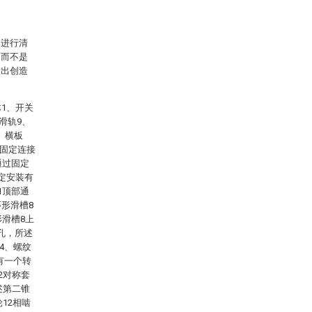
案进行清
，而不是
做出创造
1、开关
滑轨9、
、横板
部固定连接
通过固定
定安装有
1顶部通
形滑槽8
形滑槽8上
孔，所述
4、螺纹
有一个转
2对称套
述第二锥
12相啮