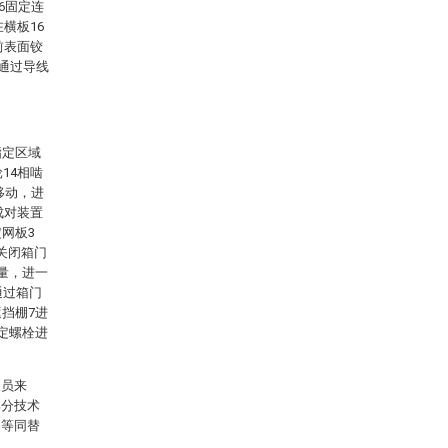
6固定连
横板16
前表面铰
6通过导线
指定区域
14相啮
移动，进
成对装置
网板3
关闭箱门
量，进一
通过箱门
挡棚7进
定螺栓进
人员来
部分技术
、等同替