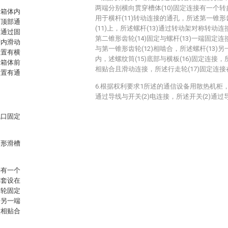
两端分别横向贯穿槽体(10)固定连接有一个转
述箱体内
用于横杆(11)转动连接的通孔，所述第一锥形齿
侧顶部通
(11)上，所述螺杆(13)通过转动架对称转动连
部通过固
第二锥形齿轮(14)固定与螺杆(13)一端固定连
槽内滑动
与第一锥形齿轮(12)相啮合，所述螺杆(13)另
设置有横
内，述螺纹筒(15)底部与横板(16)固定连接，所
述箱体前
相贴合且滑动连接，所述行走轮(17)固定连接在
设置有通
6.根据权利要求1所述的通信设备用散热机柜，
通过导线与开关(2)电连接，所述开关(2)通
气口固定
环形滑槽
接有一个
称套设在
齿轮固定
杆另一端
壁相贴合