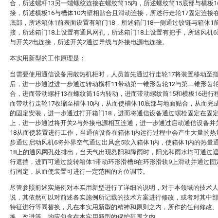
合，所述螺杆13另一端螺纹连接在螺纹筒15内，所述螺纹筒15底部与横板1
接，所述横板16与槽体10内壁相贴合且滑动连接，所述行走轮17固定连接在
底部，所述箱体1前表面设置有箱门18，所述箱门18一侧通过铰链与箱体1
接，所述箱门18上设置有通风网孔，所述箱门18上设置有把手，所述风机
与开关2电连接，所述开关2通过导线与外接电源电连接。
本实用新型的工作原理是：
当需要使用通信设备用散热机柜时，人员首先通过行走轮17将装置移动至
后，进一步通过进一步通过转动横杆11带动第一锥形齿轮12与第二锥形齿轮
合，进而带动螺杆13在螺纹筒15内转动，进而带动螺纹筒15和横板16进行
而带动行走轮17收缩至槽体10内，从而使槽体10底部与地面贴合，从而完
的固定安装，进一步通过打开箱门18，进而将通信设备通过螺栓固定在固定
上，进一步通过将开关2与外接电源相互连通，进一步通过启动通信设备并
18从而使装置进行工作，当通信设备在箱体1内运行过程中会产生大量的热
步通过启动风机6将外界空气通过出风盒5吹入箱体1内，使箱体1内的热量
18上的通风网孔处排出，当天气出现烈阳和降雨时，阳光和雨水均可通过遮
行遮挡，进而可通过旋转箱体1带动环形滑槽8在环形滑轨9上滑动并通过固
行固定，从而使装置可进行一定范围的方位调节。
尽管参照前述实施例对本实用新型进行了详细的说明，对于本领域的技术
说，其依然可以对前述各实施例所记载的技术方案进行修改，或者对其中
特征进行等同替换，凡在本实用新型的精神和原则之内，所作的任何修改
换、改进等，均应包含在本实用新型的保护范围之内。