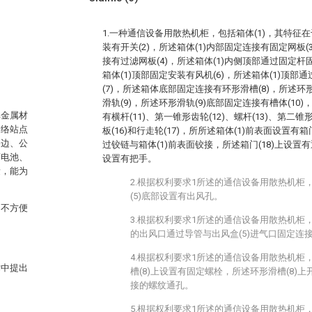
1.一种通信设备用散热机柜，包括箱体(1)，其特征在
装有开关(2)，所述箱体(1)内部固定连接有固定网板(
接有过滤网板(4)，所述箱体(1)内侧顶部通过固定杆
箱体(1)顶部固定安装有风机(6)，所述箱体(1)顶
(7)，所述箱体底部固定连接有环形滑槽(8)，所述环
滑轨(9)，所述环形滑轨(9)底部固定连接有槽体(10)
非金属材
有横杆(11)、第一锥形齿轮(12)、螺杆(13)、第二锥形
网络站点
板(16)和行走轮(17)，所所述箱体(1)前表面设置有箱门
路边、公
过铰链与箱体(1)前表面铰接，所述箱门(18)上设置有
蓄电池、
设置有把手。
量，能为
2.根据权利要求1所述的通信设备用散热机柜
(5)底部设置有出风孔。
常不方便
3.根据权利要求1所述的通信设备用散热机柜，
的出风口通过导管与出风盒(5)进气口固定连
4.根据权利要求1所述的通信设备用散热机柜
术中提出
槽(8)上设置有固定螺栓，所述环形滑槽(8)
接的螺纹通孔。
5.根据权利要求1所述的通信设备用散热机柜，