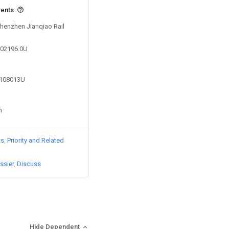
vents
Shenzhen Jianqiao Rail
502196.0U
9108013U
n
ts
Priority and Related
ssier
Discuss
Hide Dependent