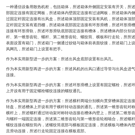
一种通信设备用散热机柜，包括箱体，所述箱体外侧固定安装有开关，所
部固定连接有固定网板，所述箱体内壁固定连接有过滤网板，所述箱体内
过固定杆固定连接有出风盒，所述箱体顶部固定安装有风机，所述箱体顶
定杆固定安装有遮挡棚，所述箱体底部固定连接有环形滑槽，所述环形滑
连接有环形滑轨，所述环形滑轨底部固定连接有槽体，所述槽体内部分别
杆、第一锥形齿轮、螺杆、第二锥形齿轮、螺纹筒、横板和行走轮，所所
表面设置有箱门，所述箱门一侧通过铰链与箱体前表面铰接，所述箱门上
风网孔，所述箱门上设置有把手。
作为本实用新型进一步的方案：所述出风盒底部设置有出风孔。
作为本实用新型再进一步的方案：所述风机的出风口通过导管与出风盒进
连接。
作为本实用新型再进一步的方案：所述环形滑槽上设置有固定螺栓，所述
上开设有用于固定螺栓螺纹连接的螺纹通孔。
作为本实用新型再进一步的方案：所述横杆两端分别横向贯穿槽体固定连
转盘，所述槽体上开设有用于横杆转动连接的通孔，所述第一锥形齿轮对
横杆上，所述螺杆通过转动架对称转动连接在槽体内壁上，所述第二锥形
与螺杆一端固定连接，所述第二锥形齿轮与第一锥形齿轮相啮合，所述螺
螺纹连接在螺纹筒内，述螺纹筒底部与横板固定连接，所述横板与槽体内
且滑动连接，所述行走轮固定连接在横板底部。