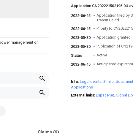
Application CN202221502196.0U e
Application filed by 
2022-06-15
Transit Co ltd
Priority to CN202221
2022-06-15
Application granted
2023-05-30
, power management or
Publication of CN21
2023-05-30
Active
Status
Anticipated expiratio
2032-06-15
Info
Legal events
Similar documen
Applications
External links
Espacenet
Global Do
Claims
(6)