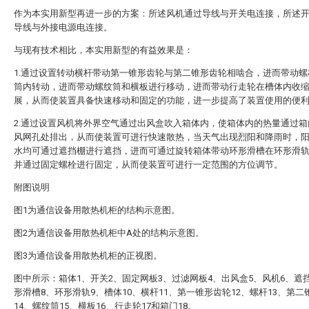
作为本实用新型再进一步的方案：所述风机通过导线与开关电连接，所述
导线与外接电源电连接。
与现有技术相比，本实用新型的有益效果是：
1.通过设置转动横杆带动第一锥形齿轮与第二锥形齿轮相啮合，进而带动螺
筒内转动，进而带动螺纹筒和横板进行移动，进而带动行走轮在槽体内收
展，从而使装置具备快速移动和固定的功能，进一步提高了装置使用的便
2.通过设置风机将外界空气通过出风盒吹入箱体内，使箱体内的热量通过箱
风网孔处排出，从而使装置可进行快速散热，当天气出现烈阳和降雨时，
水均可通过遮挡棚进行遮挡，进而可通过旋转箱体带动环形滑槽在环形滑
并通过固定螺栓进行固定，从而使装置可进行一定范围的方位调节。
附图说明
图1为通信设备用散热机柜的结构示意图。
图2为通信设备用散热机柜中A处的结构示意图。
图3为通信设备用散热机柜的正视图。
图中所示：箱体1、开关2、固定网板3、过滤网板4、出风盒5、风机6、遮
形滑槽8、环形滑轨9、槽体10、横杆11、第一锥形齿轮12、螺杆13、第二
14、螺纹筒15、横板16、行走轮17和箱门18。