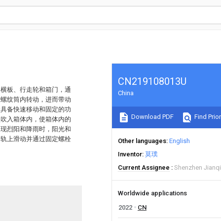
CN219108013U
、横板、行走轮和箱门，通
China
在螺纹筒内转动，进而带动
置具备快速移动和固定的功
Download PDF
Find Prior
盒吹入箱体内，使箱体内的
出现烈阳和降雨时，阳光和
滑轨上滑动并通过固定螺栓
Other languages
English
Inventor
莫璞
Current Assignee
Shenzhen Jianqia
Worldwide applications
2022
CN