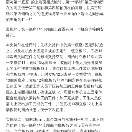
面与第一底座1的上端面相接触时，第一销轴和第三销轴所
在的高度低于第二销轴和第四销轴所在的高度，且第三销
轴和第四销轴之间的连接线与第一底座1的上端面之间形成
的夹角为1°～3°。
常规的，第一底座1的下端面上设置有用于与机台连接的安
装孔。
本夹持件在使用时，先将夹持件中的第一底座1固定到机台
上，以及在机台上固定常规的固定件，使立板12、底板13
和常规的固定件之间形成夹持空间，初始时立板12靠近第
一支撑臂11，底板13远离底座，装配时工作人员先将待加
工的工件摆放到底板13上，通过待加工的工件带动底板13
和立板12向下摆动，此时立板12远离第一支撑臂11，底板
13靠近底座，立板12和底板13能够与固定件配合夹住待加
工的工件，然后工作人员下压待加工的工件使底板13与底
座的上端面相接触，确保立板12、底板13和机台上固定件
配合稳定的夹紧待加工的工件；加工完成后，工作人员仅
需向上取出加工完成的工件，并使底板13和立板12向上摆
动恢复到初始状态，便于下次使用。
实施例二：如图2所示，其余部分与实施例一相同，其不同
之处在于第一底座1的上端面与底板13之间设置有弹性件
15，当立板12向下摆动时，底板13靠近第一底座1并挤压