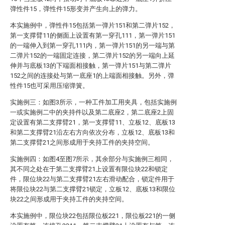
弹性件15，弹性件15形变并产生向上的弹力。
本实施例中，弹性件15包括第一弹片151和第二弹片152，
第一支撑臂11的侧面上设置有第一穿孔111，第一弹片151
的一端伸入到第一穿孔111内，第一弹片151的另一端与第
二弹片152的一端固定连接，第二弹片152的另一端向上延
伸并与底板13的下端面相接触，第一弹片151与第二弹片
152之间的连接处与第一底座1的上端面相接触。另外，弹
性件15也可采用压缩弹簧。
实施例三：如图3所示，一种工件加工用夹具，包括实施例
一或实施例二中的夹持件以及第二底座2，第二底座2上固
定设置有第二支撑臂21，第一支撑臂11、立板12、底板13
和第二支撑臂21沿左右方向依次分布，立板12、底板13和
第二支撑臂21之间形成用于夹持工件的夹持空间。
实施例四：如图4至图7所示，其余部分与实施例三相同，
其不同之处在于第二支撑臂21上设置有限位块22和锁定
件，限位块22与第二支撑臂21左右滑动配合，锁定件用于
将限位块22与第二支撑臂21锁定，立板12、底板13和限位
块22之间形成用于夹持工件的夹持空间。
本实施例中，限位块22包括限位板221，限位板221的一侧