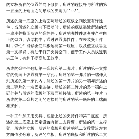
的立板所在的位置并向下倾斜，所述的连接杆与所述的第
一底座的上端面之间形成的夹角为1°～3°。
所述的第一底座的上端面与所述的底板之间设置有弹性
件，当所述的立板向下摆动时，所述的底板靠近所述的第
一底座并挤压所述的弹性件，所述的弹性件形变并产生向
上的弹力。该结构中，通过设置弹性件，在未装夹工件
时，弹性件能够驱使底板远离第一底座，以及使立板靠近
第一支撑臂，有助于打开夹持空间，便于工作人员快速装
夹工件，有利于提高加工效率。
所述的弹性件包括第一弹片和第二弹片，所述的第一支撑
臂的侧面上设置有第一穿孔，所述的第一弹片的一端伸入
到所述的第一穿孔内，所述的第一弹片的另一端与所述的
第二弹片的一端固定连接，所述的第二弹片的另一端向上
延伸并与所述的底板的下端面相接触，所述的第一弹片与
所述的第二弹片之间的连接处与所述的第一底座的上端面
相接触。
一种工件加工用夹具，包括上述的夹持件和第二底座，所
述的第二底座上固定设置有第二支撑臂，所述的第一支撑
臂、所述的立板、所述的底板和所述的第二支撑臂沿左右
方向依次分布，所述的立板、所述的底板和所述的第二支