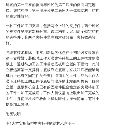
所述的第一底座的侧面与所述的第二底座的侧面固定连
接。该结构中，第一底座和第二底座为一体式结构，结构
的稳定性较好。
一种工件加工用夹具，包括两个上述的夹持件，两个所述
的夹持件呈左右对称分布。该结构中，采用两个特定结构
的夹持件，且两个夹持件呈左右对称分布，夹持效果较
好。
与现有技术相比，本实用新型的优点在于初始时立板靠近
第一支撑臂，装配时工作人员先将待加工的工件摆放到底
板上，通过待加工的工件带动底板和立板向下摆动，此时
立板远离第一支撑臂，底板靠近底座，立板和底板能够与
机台上已有的固定件配合夹住待加工的工件，然后工作人
员下压待加工的工件使底板与底座的上端面相接触，确保
立板、底板和机台上已有的固定件配合稳定的夹紧待加工
的工件；加工完成后，工作人员仅需向上取出加工完成的
工件，并使底板和立板向上摆动即可，操作简单，有利于
提高加工效率。
附图说明
图1为本实用新型中夹持件的结构示意图一；