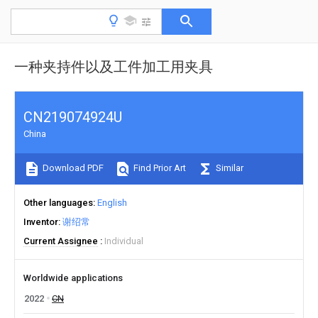
一种夹持件以及工件加工用夹具
CN219074924U
China
Download PDF
Find Prior Art
Similar
Other languages
English
Inventor
谢绍常
Current Assignee
Individual
Worldwide applications
2022
CN