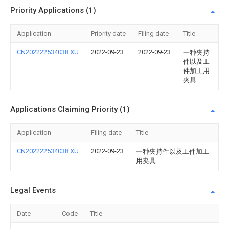
Priority Applications (1)
Application
Priority date
Filing date
Title
CN202222534038.XU
2022-09-23
2022-09-23
一种夹持
件以及工
件加工用
夹具
Applications Claiming Priority (1)
Application
Filing date
Title
CN202222534038.XU
2022-09-23
一种夹持件以及工件加工
用夹具
Legal Events
Date
Code
Title