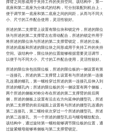
撑臂之间形成用于夹持工件的夹持空间。该结构中，第一
底座和第二底座为分体式的结构，可分别装配到机台上，
便于调节第一底座和第二底座之间的间距，从而与不同大
小、尺寸的工件配合使用，灵活性较好。
所述的第二支撑臂上设置有限位块和锁定件，所述的限位
块与所述的第二支撑臂左右滑动配合，所述的锁定件用于
将所述的限位块与所述的第二支撑臂锁定，所述的立板、
所述的底板和所述的限位块之间形成用于夹持工件的夹持
空间。该结构中，限位块的位置能够根据需要灵活调节，
以便于与不同大小、尺寸的工件配合使用，灵活性较好。
所述的限位块包括限位板，所述的限位板的一侧设置有第
一连接孔，所述的第二支撑臂上设置有与所述的第一连接
孔连通的螺孔，第一螺栓穿过所述的第一连接孔后伸入到
所述的螺孔内；所述的限位板的另一侧设置有两个侧板，
两个所述的侧板对称分布在所述的第二支撑臂的前后两
侧，所述的侧板上设置有沿左右方向延伸的腰型孔，所述
的第二支撑臂的前后端面上设置有与所述的腰型孔连通的
第二连接孔，第二螺栓依次穿过一个所述的腰型孔、所述
的第二连接孔、另一个所述的腰型孔后与螺母螺纹配合。
该结构中，通过旋转第一螺栓能够调节限位板的位置，通
过旋紧螺母能够将侧板与第二支撑臂锁定。