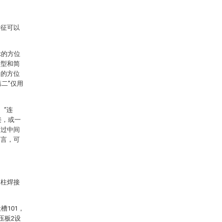
特征可以
示的方位
新型和简
定的方位
二”仅用
、“连
接，或一
通过中间
而言，可
极柱焊接
槽101，
压板2设