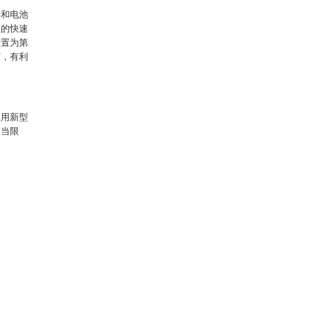
板和电池
装的快速
设置为第
钉，有利
实用新型
不当限