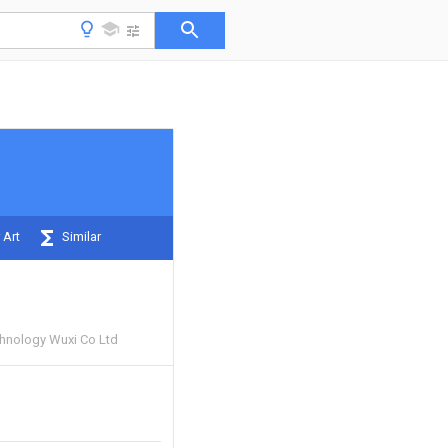
 Art
Similar
chnology Wuxi Co Ltd