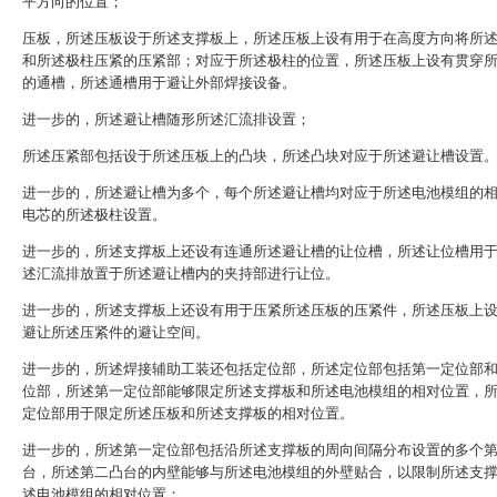
平方向的位置；
压板，所述压板设于所述支撑板上，所述压板上设有用于在高度方向将所
和所述极柱压紧的压紧部；对应于所述极柱的位置，所述压板上设有贯穿
的通槽，所述通槽用于避让外部焊接设备。
进一步的，所述避让槽随形所述汇流排设置；
所述压紧部包括设于所述压板上的凸块，所述凸块对应于所述避让槽设置
进一步的，所述避让槽为多个，每个所述避让槽均对应于所述电池模组的
电芯的所述极柱设置。
进一步的，所述支撑板上还设有连通所述避让槽的让位槽，所述让位槽用
述汇流排放置于所述避让槽内的夹持部进行让位。
进一步的，所述支撑板上还设有用于压紧所述压板的压紧件，所述压板上
避让所述压紧件的避让空间。
进一步的，所述焊接辅助工装还包括定位部，所述定位部包括第一定位部
位部，所述第一定位部能够限定所述支撑板和所述电池模组的相对位置，
定位部用于限定所述压板和所述支撑板的相对位置。
进一步的，所述第一定位部包括沿所述支撑板的周向间隔分布设置的多个
台，所述第二凸台的内壁能够与所述电池模组的外壁贴合，以限制所述支
述电池模组的相对位置；