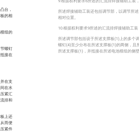
9.根据权利要求6所述的汇流排焊接辅助工装
一凸台，
所述焊接辅助工装还包括调节部，以调节所述支
撑板的相
相对位置。
10.根据权利要求9所述的汇流排焊接辅助工
池模组的
所述调节部包括设于所述支撑板(1)上的多个调
螺钉(4)至少分布在所述支撑板(1)的两侧，且
调节螺钉
所述支撑板(1)，并抵接在所述电池模组的侧
并抵接在
，并在支
之间在水
上压紧汇
汇流排和
撑板上还
，从而便
让压紧件