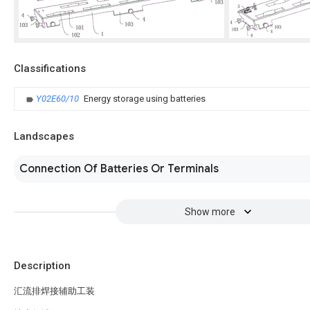
Classifications
Y02E60/10
Energy storage using batteries
Landscapes
Connection Of Batteries Or Terminals
Show more
Description
汇流排焊接辅助工装