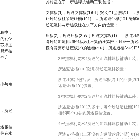
其特征在于，所述焊接辅助工装包括：
支撑板(1)，所述支撑板(1)用于安装至电池模组上，
让所述极柱的避让槽(101)，且所述避让槽(101)
述汇流排与所述极柱在水平方向的位置；
过程中，
压板(2)，所述压板(2)设于所述支撑板(1)上，所述
排的孔位
将所述汇流排和所述极柱压紧的压紧部；对应于所述极
电芯厚度
设有贯穿所述压板(2)的通槽(202)，所述通槽(202
容易焊接
废率升
2.根据权利要求1所述的汇流排焊接辅助工装
所述避让槽(101)随形所述汇流排设置；
所述压紧部包括设于所述压板(2)上的凸块(201
流排与电
述避让槽(101)设置。
3.根据权利要求2所述的汇流排焊接辅助工装
所述避让槽(101)为多个，每个所述避让槽(1
起，所述
相邻两个电芯的所述极柱设置。
4.根据权利要求2所述的汇流排焊接辅助工装
所述极柱
极柱在水
所述支撑板(1)上还设有连通所述避让槽(101)