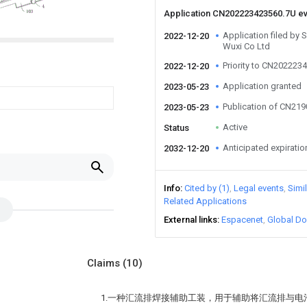
Application CN202223423560.7U e
Application filed by 
2022-12-20
Wuxi Co Ltd
Priority to CN202223
2022-12-20
Application granted
2023-05-23
Publication of CN21
2023-05-23
Active
Status
Anticipated expiratio
2032-12-20
Info
Cited by (1)
Legal events
Simi
Related Applications
External links
Espacenet
Global Do
Claims
(10)
1.一种汇流排焊接辅助工装，用于辅助将汇流排与