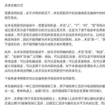
具体实施方式
需要说明的是，在不冲突的情况下，本实用新型中的实施例及实施例中的
相互组合。
在本实用新型的描述中，需要说明的是，术语“上”、“下”、“内”、“背”等指
或位置关系为基于附图所示的方位或位置关系，仅是为了便于描述本实用
化描述，而不是指示或暗示所指的装置或元件必须具有特定的方位、以特
构造和操作，因此不能理解为对本实用新型的限制。此外，术语“第一”、“第
于描述目的，而不能理解为指示或暗示相对重要性。
此外，在本实用新型的描述中，除非另有明确的限定，术语“安装”、“相连”
接”、“连接件”应做广义理解。例如，可以是固定连接，也可以是可拆卸连
体地连接；可以是机械连接，也可以是电连接；可以是直接相连，也可以
媒介间接相连，可以是两个元件内部的连通。对于本领域的普通技术人员
以结合具体情况理解上述术语在本实用新型中的具体含义。
下面将参考附图并结合实施例来详细说明本实用新型。
本实施例涉及一种汇流排焊接辅助工装，用于辅助将汇流排与电池模组的
在一起。整体构成上，如图1所示，该焊接辅助工装包括支撑板1和压板2。
其中，支撑板1用于安装至电池模组上，支撑板1上设有用于避让极柱的避让
且避让槽101能够容纳汇流排，以限定汇流排与极柱在水平方向的位置。而