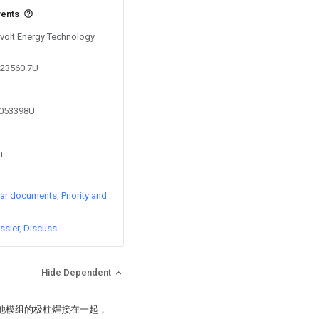
vents
Svolt Energy Technology
423560.7U
9053398U
n
lar documents
Priority and
ssier
Discuss
Hide Dependent
电池模组的极柱焊接在一起，