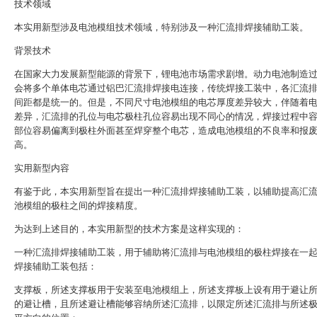
技术领域
本实用新型涉及电池模组技术领域，特别涉及一种汇流排焊接辅助工装。
背景技术
在国家大力发展新型能源的背景下，锂电池市场需求剧增。动力电池制造
会将多个单体电芯通过铝巴汇流排焊接电连接，传统焊接工装中，各汇流
间距都是统一的。但是，不同尺寸电池模组的电芯厚度差异较大，伴随着
差异，汇流排的孔位与电芯极柱孔位容易出现不同心的情况，焊接过程中
部位容易偏离到极柱外面甚至焊穿整个电芯，造成电池模组的不良率和报
高。
实用新型内容
有鉴于此，本实用新型旨在提出一种汇流排焊接辅助工装，以辅助提高汇
池模组的极柱之间的焊接精度。
为达到上述目的，本实用新型的技术方案是这样实现的：
一种汇流排焊接辅助工装，用于辅助将汇流排与电池模组的极柱焊接在一
焊接辅助工装包括：
支撑板，所述支撑板用于安装至电池模组上，所述支撑板上设有用于避让
的避让槽，且所述避让槽能够容纳所述汇流排，以限定所述汇流排与所述