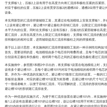
于支撑板1上，压板2上设有用于在高度方向将汇流排和极柱压紧的压紧部
对应于极柱的位置，压板2上设有贯穿压板2的通槽202，通槽202用于避让
设备。
本实用新型的汇流排焊接辅助工装，其通过在电池模组上安装支撑板1，并
1上设有避让槽101，避让槽101避让极柱并容纳汇流排，以限定汇流排和
水平方向的位置。同时在支撑板1上设有压板2，压板2的压紧部能够在高度
紧汇流排，从而在高度方向上限定汇流排和极柱，支撑板1和汇流排的配合
排和极柱的相对位置，进而辅助提高汇流排和极柱之间的焊接精度。
基于以上设计思想，本实施例的汇流排焊接辅助工装的一种示例性结构如1
首先，需要说明的是，电池模组由多个电芯排列堆叠而成，且每个电芯的
分别设有正极柱和负极柱，相邻两个电芯之间的正极柱或负极柱通过汇流
本实施例中，参照图1和图2中示出的，将支撑板1设置在电池模组上时，支
设有多个避让槽101，且每个避让槽101均对应于电池模组的相邻两个电芯
置。并作为一种优选的实施方式，避让槽101随形汇流排的设置。一般的汇
形板状金属体，对应的避让槽101设置为矩形槽，且避让槽101的尺寸与汇
寸一致或者略大，以便于容纳汇流排。可以理解的是，汇流排的形状结构
避让槽101的形状随汇流排改变。
作为一种优选的实施方式，为便于将汇流排放置在避让槽101内，本实施例
板1上还设有连通避让槽101的让位槽102，该让位槽102用于对将汇流排放
槽101内的夹持部进行让位。参照图2中示出的，在避让槽101的中部位置