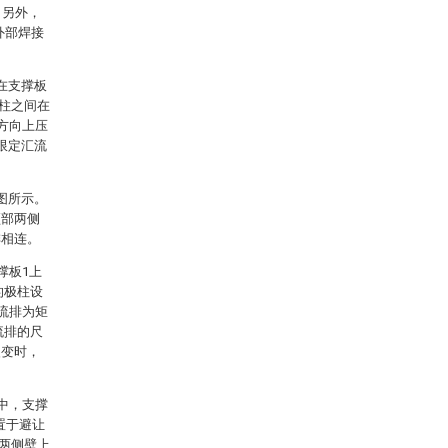
。另外，
外部焊接
在支撑板
极柱之间在
方向上压
限定汇流
图所示。
顶部两侧
排相连。
撑板1上
的极柱设
流排为矩
流排的尺
改变时，
中，支撑
置于避让
的两侧壁上