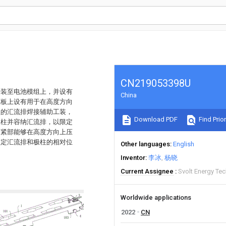
CN219053398U
安装至电池模组上，并设有
China
压板上设有用于在高度方向
型的汇流排焊接辅助工装，
Download PDF
Find Prior
极柱并容纳汇流排，以限定
压紧部能够在高度方向上压
限定汇流排和极柱的相对位
Other languages
English
Inventor
李冰
杨晓
Current Assignee
Svolt Energy Te
Worldwide applications
2022
CN