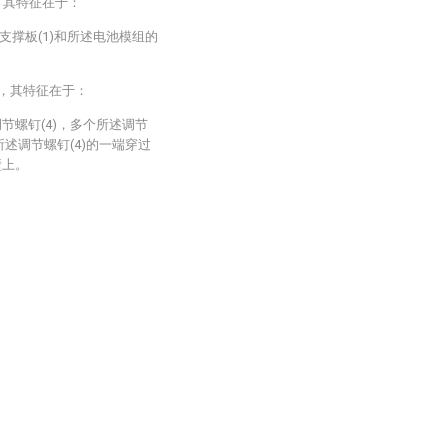
，其特征在于：
撑板(1)和所述电池模组的
装，其特征在于：
节螺钉(4)，多个所述调节
所述调节螺钉(4)的一端穿过
壁上。