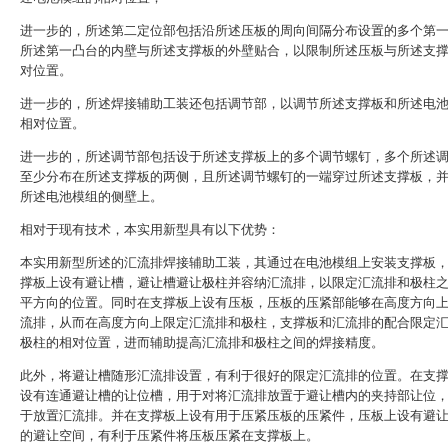
进一步的，所述第二定位部包括沿所述压板的周向间隔分布设置的多个第
所述第一凸台的内壁与所述支撑板的外壁贴合，以限制所述压板与所述支
对位置。
进一步的，所述焊接辅助工装还包括调节部，以调节所述支撑板和所述电
相对位置。
进一步的，所述调节部包括设于所述支撑板上的多个调节螺钉，多个所述
至少分布在所述支撑板的两侧，且所述调节螺钉的一端穿过所述支撑板，
所述电池模组的侧壁上。
相对于现有技术，本实用新型具有以下优势：
本实用新型所述的汇流排焊接辅助工装，其通过在电池模组上安装支撑板
撑板上设有避让槽，避让槽避让极柱并容纳汇流排，以限定汇流排和极柱
平方向的位置。同时在支撑板上设有压板，压板的压紧部能够在高度方向
流排，从而在高度方向上限定汇流排和极柱，支撑板和汇流排的配合限定
极柱的相对位置，进而辅助提高汇流排和极柱之间的焊接精度。
此外，将避让槽随形汇流排设置，有利于很好的限定汇流排的位置。在支
设有连通避让槽的让位槽，用于对将汇流排放置于避让槽内的夹持部让位
于放置汇流排。并在支撑板上设有用于压紧压板的压紧件，压板上设有避
的避让空间，有利于压紧件将压板压紧在支撑板上。