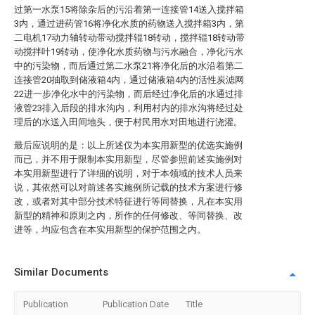
过第一水泵15将除杂后的污沿着第一连接管14送入搅拌箱
3内，通过进药管16将净化水质的药物送入搅拌箱3内，第
二电机17动力轴转动带动搅拌辊18转动，搅拌辊18转动带
动搅拌叶19转动，使净化水质药物与污水融合，净化污水
中的污染物，而后通过第二水泵21将净化后的水沿着第二
连接管20抽取到储液箱4内，通过储液箱4内的活性炭滤网
22进一步净化水中的污染物，而后经过净化后的水通过排
液管23排入后段的排水沟内，利用村内的排水沟将经过处
理后的水送入田间地头，便于村民用水对田地进行浇灌。
最后应说明的是：以上所述仅为本实用新型的优选实施例
而已，并不用于限制本实用新型，尽管参照前述实施例对
本实用新型进行了详细的说明，对于本领域的技术人员来
说，其依然可以对前述各实施例所记载的技术方案进行修
改，或者对其中部分技术特征进行等同替换，凡在本实用
新型的精神和原则之内，所作的任何修改、等同替换、改
进等，均应包含在本实用新型的保护范围之内。
Similar Documents
Publication
Publication Date
Title