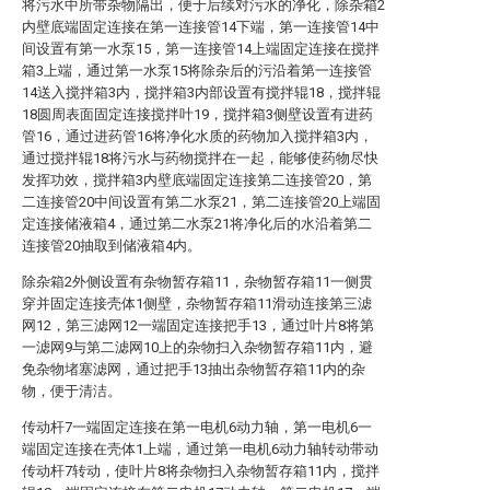
将污水中所带杂物隔出，便于后续对污水的净化，除杂箱2
内壁底端固定连接在第一连接管14下端，第一连接管14中
间设置有第一水泵15，第一连接管14上端固定连接在搅拌
箱3上端，通过第一水泵15将除杂后的污沿着第一连接管
14送入搅拌箱3内，搅拌箱3内部设置有搅拌辊18，搅拌辊
18圆周表面固定连接搅拌叶19，搅拌箱3侧壁设置有进药
管16，通过进药管16将净化水质的药物加入搅拌箱3内，
通过搅拌辊18将污水与药物搅拌在一起，能够使药物尽快
发挥功效，搅拌箱3内壁底端固定连接第二连接管20，第
二连接管20中间设置有第二水泵21，第二连接管20上端固
定连接储液箱4，通过第二水泵21将净化后的水沿着第二
连接管20抽取到储液箱4内。
除杂箱2外侧设置有杂物暂存箱11，杂物暂存箱11一侧贯
穿并固定连接壳体1侧壁，杂物暂存箱11滑动连接第三滤
网12，第三滤网12一端固定连接把手13，通过叶片8将第
一滤网9与第二滤网10上的杂物扫入杂物暂存箱11内，避
免杂物堵塞滤网，通过把手13抽出杂物暂存箱11内的杂
物，便于清洁。
传动杆7一端固定连接在第一电机6动力轴，第一电机6一
端固定连接在壳体1上端，通过第一电机6动力轴转动带动
传动杆7转动，使叶片8将杂物扫入杂物暂存箱11内，搅拌