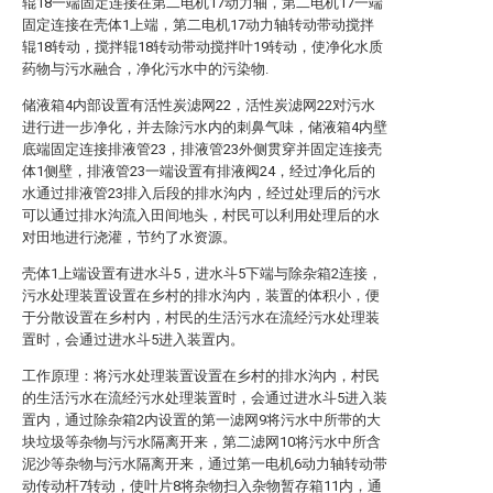
辊18一端固定连接在第二电机17动力轴，第二电机17一端
固定连接在壳体1上端，第二电机17动力轴转动带动搅拌
辊18转动，搅拌辊18转动带动搅拌叶19转动，使净化水质
药物与污水融合，净化污水中的污染物.
储液箱4内部设置有活性炭滤网22，活性炭滤网22对污水
进行进一步净化，并去除污水内的刺鼻气味，储液箱4内壁
底端固定连接排液管23，排液管23外侧贯穿并固定连接壳
体1侧壁，排液管23一端设置有排液阀24，经过净化后的
水通过排液管23排入后段的排水沟内，经过处理后的污水
可以通过排水沟流入田间地头，村民可以利用处理后的水
对田地进行浇灌，节约了水资源。
壳体1上端设置有进水斗5，进水斗5下端与除杂箱2连接，
污水处理装置设置在乡村的排水沟内，装置的体积小，便
于分散设置在乡村内，村民的生活污水在流经污水处理装
置时，会通过进水斗5进入装置内。
工作原理：将污水处理装置设置在乡村的排水沟内，村民
的生活污水在流经污水处理装置时，会通过进水斗5进入装
置内，通过除杂箱2内设置的第一滤网9将污水中所带的大
块垃圾等杂物与污水隔离开来，第二滤网10将污水中所含
泥沙等杂物与污水隔离开来，通过第一电机6动力轴转动带
动传动杆7转动，使叶片8将杂物扫入杂物暂存箱11内，通