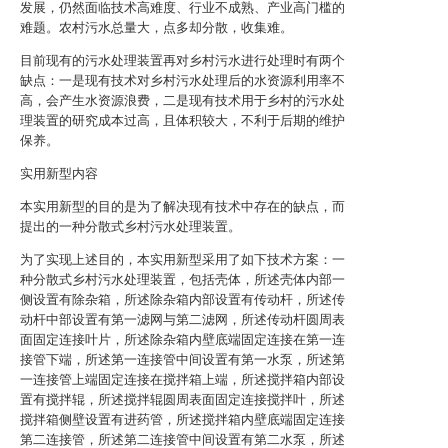
发展，仍然面临技术高难度、行业不成熟、产业高门槛的
难题。农村污水总量大，点多却分散，收集难。
目前现有的污水处理装置再对乡村污水进行处理时有两个
缺点：一是现有技术对乡村污水处理后的水资源利用率不
高，会产生水资源浪费，二是现有技术用于乡村的污水处
理装置的研究成本过高，且体积较大，不利于后期的维护
保养。
实用新型内容
本实用新型的目的是为了解决现有技术中存在的缺点，而
提出的一种分散式乡村污水处理装置。
为了实现上述目的，本实用新型采用了如下技术方案：一
种分散式乡村污水处理装置，包括壳体，所述壳体内部一
侧设置有除杂箱，所述除杂箱内部设置有传动杆，所述传
动杆中部设置有第一滤网与第二滤网，所述传动杆圆周表
面固定连接叶片，所述除杂箱内壁底端固定连接在第一连
接管下端，所述第一连接管中间设置有第一水泵，所述第
一连接管上端固定连接在搅拌箱上端，所述搅拌箱内部设
置有搅拌辊，所述搅拌辊圆周表面固定连接搅拌叶，所述
搅拌箱侧壁设置有进药管，所述搅拌箱内壁底端固定连接
第二连接管，所述第二连接管中间设置有第二水泵，所述