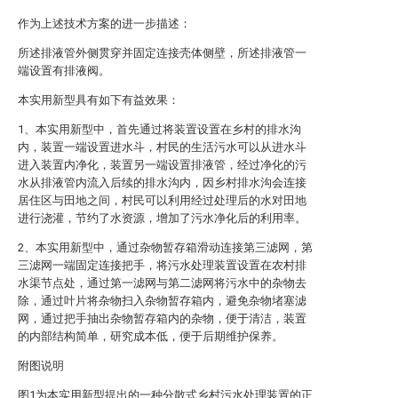
作为上述技术方案的进一步描述：
所述排液管外侧贯穿并固定连接壳体侧壁，所述排液管一
端设置有排液阀。
本实用新型具有如下有益效果：
1、本实用新型中，首先通过将装置设置在乡村的排水沟
内，装置一端设置进水斗，村民的生活污水可以从进水斗
进入装置内净化，装置另一端设置排液管，经过净化的污
水从排液管内流入后续的排水沟内，因乡村排水沟会连接
居住区与田地之间，村民可以利用经过处理后的水对田地
进行浇灌，节约了水资源，增加了污水净化后的利用率。
2、本实用新型中，通过杂物暂存箱滑动连接第三滤网，第
三滤网一端固定连接把手，将污水处理装置设置在农村排
水渠节点处，通过第一滤网与第二滤网将污水中的杂物去
除，通过叶片将杂物扫入杂物暂存箱内，避免杂物堵塞滤
网，通过把手抽出杂物暂存箱内的杂物，便于清洁，装置
的内部结构简单，研究成本低，便于后期维护保养。
附图说明
图1为本实用新型提出的一种分散式乡村污水处理装置的正