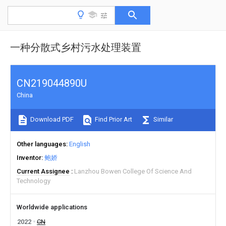
一种分散式乡村污水处理装置
CN219044890U
China
Download PDF
Find Prior Art
Similar
Other languages
English
Inventor
鲍娇
Current Assignee
Lanzhou Bowen College Of Science And
Technology
Worldwide applications
2022
CN