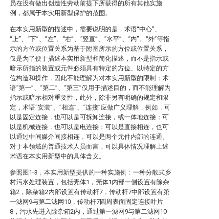
员在没有做出创造性劳动前提下所获得的所有其他实施
例，都属于本实用新型保护的范围。
在本实用新型的描述中，需要说明的是，术语“中心”、
“上”、“下”、“左”、“右”、“竖直”、“水平”、“内”、“外”等指
示的方位或位置关系为基于附图所示的方位或位置关系，
仅是为了便于描述本实用新型和简化描述，而不是指示或
暗示所指的装置或元件必须具有特定的方位、以特定的方
位构造和操作，因此不能理解为对本实用新型的限制；术
语“第一”、“第二”、“第三”仅用于描述目的，而不能理解为
指示或暗示相对重要性，此外，除非另有明确的规定和限
定，术语“安装”、“相连”、“连接”应做广义理解，例如，可
以是固定连接，也可以是可拆卸连接，或一体地连接；可
以是机械连接，也可以是电连接；可以是直接相连，也可
以通过中间媒介间接相连，可以是两个元件内部的连通。
对于本领域的普通技术人员而言，可以具体情况理解上述
术语在本实用新型中的具体含义。
参照图1-3，本实用新型提供的一种实施例：一种分散式乡
村污水处理装置，包括壳体1，壳体1内部一侧设置有除杂
箱2，除杂箱2内部设置有传动杆7，传动杆7中部设置有第
一滤网9与第二滤网10，传动杆7圆周表面固定连接叶片
8，污水先进入除杂箱2内，通过第一滤网9与第二滤网10