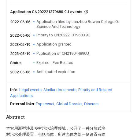
Application CN202221379680.9U events
Application filed by Lanzhou Bowen College Of
2022-06-06
Science And Technology
Priority to CN202221379680.9U
2022-06-06
Application granted
2023-05-19
Publication of CN219044890U
2023-05-19
Expired - Fee Related
Status
Anticipated expiration
2032-06-06
Info
Legal events
Similar documents
Priority and Related
Applications
External links
Espacenet
Global Dossier
Discuss
Abstract
本实用新型涉及乡村污水治理领域，公开了一种分散式乡
村污水处理装置，包括壳体，所述壳体内部一侧设置有除