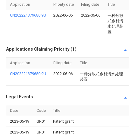
Application
Priority date
Filing date
Title
CN202221379680.9U
2022-06-06
2022-06-06
一种分散
式乡村污
水处理装
置
Applications Claiming Priority (1)
Application
Filing date
Title
CN202221379680.9U
2022-06-06
一种分散式乡村污水处理
装置
Legal Events
Date
Code
Title
2023-05-19
GR01
Patent grant
2023-05-19
GR01
Patent grant