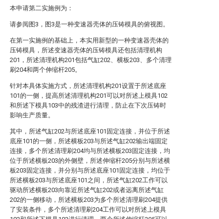
本申请第二实施例为：
请参阅图3，图3是一种变速器壳体的压铸模具的俯视图。
在第一实施例的基础上，本实用新型的一种变速器壳体的
压铸模具，所述变速器壳体的压铸模具还包括清理机构
201，所述清理机构201包括气缸202、横板203、多个清理
刷204和两个伸缩杆205。
针对本具体实施方式，所述清理机构201设置于所述底座
101的一侧，提高所述清理机构201可以对所述上模具102
和所述下模具103中的残渣进行清理，防止在下次压铸时
影响生产质量。
其中，所述气缸202与所述底座101固定连接，并位于所述
底座101的一侧，所述横板203与所述气缸202输出端固定
连接，多个所述清理刷204均与所述横板203固定连接，均
位于所述横板203的外侧壁，所述伸缩杆205分别与所述横
板203固定连接，并分别与所述底座101固定连接，均位于
所述横板203与所述底座101之间，所述气缸202工作可以
驱动所述横板203向靠近所述气缸202或者远离所述气缸
202的一侧移动，所述横板203为多个所述清理刷204提供
了安装条件，多个所述清理刷204工作可以对所述上模具