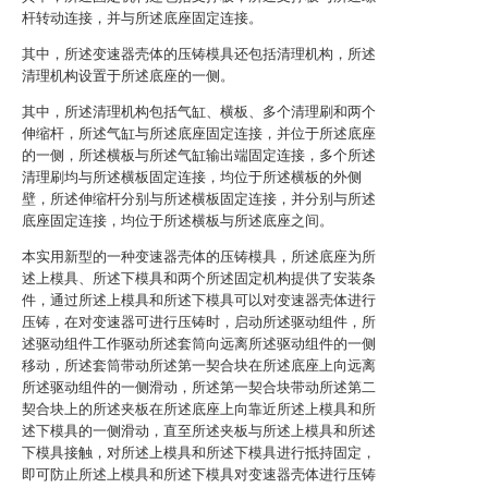
杆转动连接，并与所述底座固定连接。
其中，所述变速器壳体的压铸模具还包括清理机构，所述
清理机构设置于所述底座的一侧。
其中，所述清理机构包括气缸、横板、多个清理刷和两个
伸缩杆，所述气缸与所述底座固定连接，并位于所述底座
的一侧，所述横板与所述气缸输出端固定连接，多个所述
清理刷均与所述横板固定连接，均位于所述横板的外侧
壁，所述伸缩杆分别与所述横板固定连接，并分别与所述
底座固定连接，均位于所述横板与所述底座之间。
本实用新型的一种变速器壳体的压铸模具，所述底座为所
述上模具、所述下模具和两个所述固定机构提供了安装条
件，通过所述上模具和所述下模具可以对变速器壳体进行
压铸，在对变速器可进行压铸时，启动所述驱动组件，所
述驱动组件工作驱动所述套筒向远离所述驱动组件的一侧
移动，所述套筒带动所述第一契合块在所述底座上向远离
所述驱动组件的一侧滑动，所述第一契合块带动所述第二
契合块上的所述夹板在所述底座上向靠近所述上模具和所
述下模具的一侧滑动，直至所述夹板与所述上模具和所述
下模具接触，对所述上模具和所述下模具进行抵持固定，
即可防止所述上模具和所述下模具对变速器壳体进行压铸