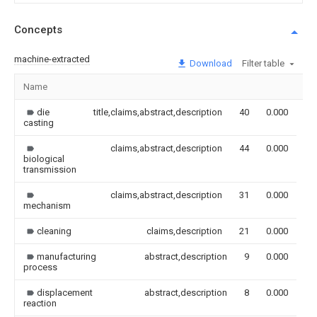
Concepts
machine-extracted
Download
Filter table
Name
Im
die
title,claims,abstract,description
40
0.000
casting
claims,abstract,description
44
0.000
biological
transmission
claims,abstract,description
31
0.000
mechanism
cleaning
claims,description
21
0.000
manufacturing
abstract,description
9
0.000
process
displacement
abstract,description
8
0.000
reaction