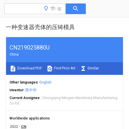
一种变速器壳体的压铸模具
CN219025880U
China
Download PDF
Find Prior Art
Similar
Other languages
English
Inventor
陈中华
Current Assignee
Chongqing Mingxin Machinery Manufacturing
Co ltd
Worldwide applications
2022
CN