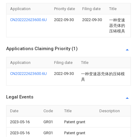
Application
Priority date
Filing date
Title
CN202222623600.6U
2022-09-30
2022-09-30
一种变速
器壳体的
压铸模具
Applications Claiming Priority (1)
Application
Filing date
Title
CN202222623600.6U
2022-09-30
一种变速器壳体的压铸模
具
Legal Events
Date
Code
Title
Description
2023-05-16
GR01
Patent grant
2023-05-16
GR01
Patent grant