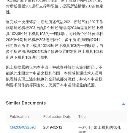
102和所述下模具103进行清理，两个所述伸缩杆205可以
对所述横板203进行支撑和限位，提高所述横板203的稳定
性。
当完成一次压铸后，启动所述气缸202，所述气缸202工作
驱动所述横板203上的多个所述清理刷204向靠近所述上模
具102和所述下模具103的一侧移动，同时两个所述伸缩杆
205伸长对所述横板203进行限位，多个所述清理刷204工
作向靠近所述上模具102和所述下模具103的一侧移动，当
多个所述清理刷204移动至预设位置时对所述上模具102和
所述下模具103进行清理。
以上所揭露的仅为本申请一种或多种较佳实施例而已，不
能以此来限定本申请之权利范围，本领域普通技术人员可
以理解实现上述实施例的全部或部分流程，并依本申请权
利要求所作的等同变化，仍属于本申请所涵盖的范围。
Similar Documents
Publication
Publication Date
Title
CN208483259U
2019-02-12
一种用于加工模具的钻孔
装置