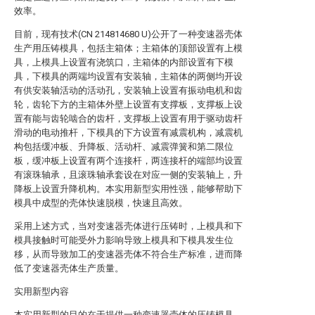
效率。
目前，现有技术(CN 214814680 U)公开了一种变速器壳体
生产用压铸模具，包括主箱体；主箱体的顶部设置有上模
具，上模具上设置有浇筑口，主箱体的内部设置有下模
具，下模具的两端均设置有安装轴，主箱体的两侧均开设
有供安装轴活动的活动孔，安装轴上设置有振动电机和齿
轮，齿轮下方的主箱体外壁上设置有支撑板，支撑板上设
置有能与齿轮啮合的齿杆，支撑板上设置有用于驱动齿杆
滑动的电动推杆，下模具的下方设置有减震机构，减震机
构包括缓冲板、升降板、活动杆、减震弹簧和第二限位
板，缓冲板上设置有两个连接杆，两连接杆的端部均设置
有滚珠轴承，且滚珠轴承套设在对应一侧的安装轴上，升
降板上设置升降机构。本实用新型实用性强，能够帮助下
模具中成型的壳体快速脱模，快速且高效。
采用上述方式，当对变速器壳体进行压铸时，上模具和下
模具接触时可能受外力影响导致上模具和下模具发生位
移，从而导致加工的变速器壳体不符合生产标准，进而降
低了变速器壳体生产质量。
实用新型内容
本实用新型的目的在于提供一种变速器壳体的压铸模具，