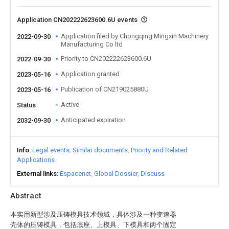
Application CN202222623600.6U events
Application filed by Chongqing Mingxin Machinery
2022-09-30
Manufacturing Co ltd
Priority to CN202222623600.6U
2022-09-30
Application granted
2023-05-16
Publication of CN219025880U
2023-05-16
Active
Status
Anticipated expiration
2032-09-30
Info
Legal events
Similar documents
Priority and Related
Applications
External links
Espacenet
Global Dossier
Discuss
Abstract
本实用新型涉及压铸模具技术领域，具体涉及一种变速器
壳体的压铸模具，包括底座、上模具、下模具和两个固定