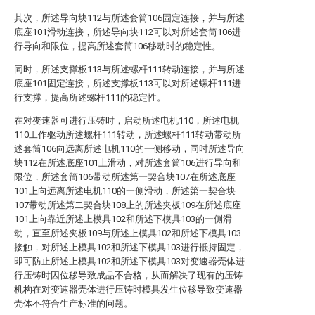
其次，所述导向块112与所述套筒106固定连接，并与所述
底座101滑动连接，所述导向块112可以对所述套筒106进
行导向和限位，提高所述套筒106移动时的稳定性。
同时，所述支撑板113与所述螺杆111转动连接，并与所述
底座101固定连接，所述支撑板113可以对所述螺杆111进
行支撑，提高所述螺杆111的稳定性。
在对变速器可进行压铸时，启动所述电机110，所述电机
110工作驱动所述螺杆111转动，所述螺杆111转动带动所
述套筒106向远离所述电机110的一侧移动，同时所述导向
块112在所述底座101上滑动，对所述套筒106进行导向和
限位，所述套筒106带动所述第一契合块107在所述底座
101上向远离所述电机110的一侧滑动，所述第一契合块
107带动所述第二契合块108上的所述夹板109在所述底座
101上向靠近所述上模具102和所述下模具103的一侧滑
动，直至所述夹板109与所述上模具102和所述下模具103
接触，对所述上模具102和所述下模具103进行抵持固定，
即可防止所述上模具102和所述下模具103对变速器壳体进
行压铸时因位移导致成品不合格，从而解决了现有的压铸
机构在对变速器壳体进行压铸时模具发生位移导致变速器
壳体不符合生产标准的问题。