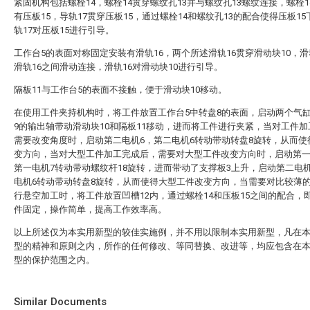
紧固机构包括螺栓14，螺栓14贯穿螺纹孔13并与螺纹孔13螺纹连接，螺栓1
有压板15，导轨17贯穿压板15，通过螺栓14和螺纹孔13的配合使得压板1
轨17对压板15进行引导。
工作台5的表面对称固定安装有滑轨16，两个所述滑轨16贯穿滑动块10，滑
滑轨16之间滑动连接，滑轨16对滑动块10进行引导。
隔板11与工作台5的表面不接触，便于滑动块10移动。
在使用工件夹持机构时，将工件放置工作台5中转盘8的表面，启动两个气缸
9的输出轴带动滑动块10和隔板11移动，进而将工件进行夹紧，当对工件
需要改变角度时，启动第二电机6，第二电机6转动带动转盘8旋转，从而使
变方向，当对大型工件加工完成后，需要对大型工件改变方向时，启动第一
第一电机7转动带动螺纹杆18旋转，进而带动了支撑板3上升，启动第二电
电机6转动带动转盘8旋转，从而使得大型工件改变方向，当需要对比较薄
行悬空加工时，将工件放置凹槽12内，通过螺栓14和压板15之间的配合，
件固定，操作简单，提高工作效率高。
以上所述仅为本实用新型的较佳实施例，并不用以限制本实用新型，凡在
型的精神和原则之内，所作的任何修改、等同替换、改进等，均应包含在
型的保护范围之内。
Similar Documents