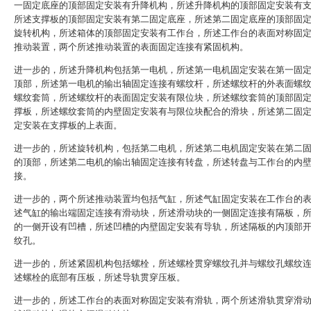
一固定底座的顶部固定安装有升降机构，所述升降机构的顶部固定安装有
所述支撑板的顶部固定安装有第二固定底座，所述第二固定底座的顶部固
旋转机构，所述箱体的顶部固定安装有工作台，所述工作台的表面对称固
推动装置，两个所述推动装置的表面固定连接有紧固机构。
进一步的，所述升降机构包括第一电机，所述第一电机固定安装在第一固
顶部，所述第一电机的输出轴固定连接有螺纹杆，所述螺纹杆的外表面螺
螺纹套筒，所述螺纹杆的表面固定安装有限位块，所述螺纹套筒的顶部固
撑板，所述螺纹套筒的内壁固定安装有与限位块配合的滑块，所述第二固
定安装在支撑板的上表面。
进一步的，所述旋转机构，包括第二电机，所述第二电机固定安装在第二
的顶部，所述第二电机的输出轴固定连接有转盘，所述转盘与工作台的内
接。
进一步的，两个所述推动装置均包括气缸，所述气缸固定安装在工作台的
述气缸的输出端固定连接有滑动块，所述滑动块的一侧固定连接有隔板，
的一侧开设有凹槽，所述凹槽的内壁固定安装有导轨，所述隔板的内顶部
纹孔。
进一步的，所述紧固机构包括螺栓，所述螺栓贯穿螺纹孔并与螺纹孔螺纹
述螺栓的底部有压板，所述导轨贯穿压板。
进一步的，所述工作台的表面对称固定安装有滑轨，两个所述滑轨贯穿滑