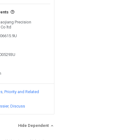
vents
Haojiang Precision
Co ltd
706615.9U
9005293U
n
ts
Priority and Related
ssier
Discuss
Hide Dependent