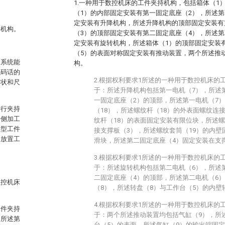
1.一种用于数控机床的工件夹持机构，包括箱体（1
（1）的内部固定安装有第一固定底座（2），所述第
定安装有升降机构，所述升降机构的顶部固定安装有
持机构。
（3）的顶部固定安装有第二固定底座（4），所述第
定安装有旋转机构，所述箱体（1）的顶部固定安装
（5）的表面对称固定安装有推动装置，两个所述推
制系统能
构。
代码话的
2.根据权利要求1所述的一种用于数控机床的
形状和尺
于：所述升降机构包括第一电机（7），所述
一固定底座（2）的顶部，所述第一电机（7
进行夹持
（18），所述螺纹杆（18）的外表面螺纹连
一侧加工
纹杆（18）的表面固定安装有限位块，所述螺
大型工件
接支撑板（3），所述螺纹套筒（19）的内
的放置工
滑块，所述第二固定底座（4）固定安装在支
3.根据权利要求1所述的一种用于数控机床的
于：所述旋转机构包括第二电机（6），所述
二固定底座（4）的顶部，所述第二电机（6
数控机床
（8），所述转盘（8）与工作台（5）的内壁
4.根据权利要求1所述的一种用于数控机床的
工件夹持
于：两个所述推动装置均包括气缸（9），所
，所述第
台（5）的表面，所述气缸（9）的输出端固定