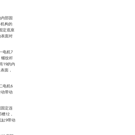
的内部固
降机构的
固定底座
的表面对
一电机7
，螺纹杆
筒19的内
上表面，
二电机6
转动带动
端固定连
槽12，
气缸9带动