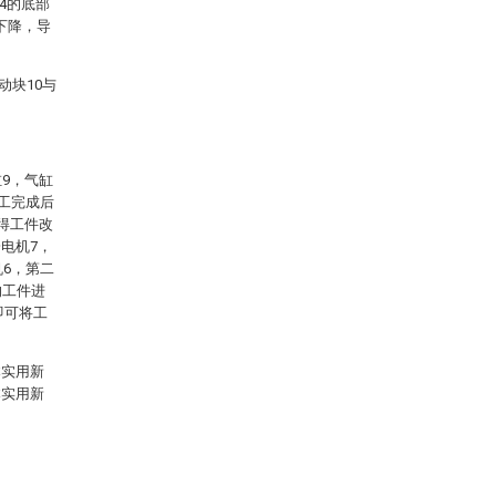
4的底部
5下降，导
动块10与
9，气缸
加工完成后
得工件改
电机7，
机6，第二
的工件进
即可将工
本实用新
本实用新