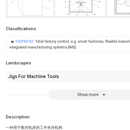
Classifications
Y02P90/02
Total factory control, e.g. smart factories, flexible manu
integrated manufacturing systems [IMS]
Landscapes
Jigs For Machine Tools
Show more
Description
一种用于数控机床的工件夹持机构