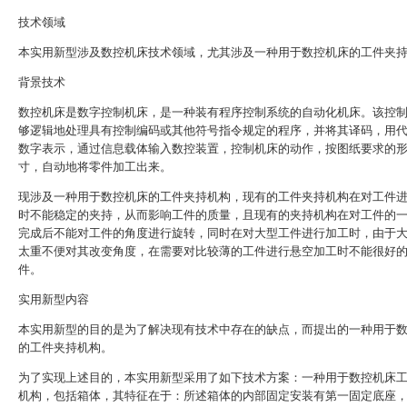
技术领域
本实用新型涉及数控机床技术领域，尤其涉及一种用于数控机床的工件夹
背景技术
数控机床是数字控制机床，是一种装有程序控制系统的自动化机床。该控
够逻辑地处理具有控制编码或其他符号指令规定的程序，并将其译码，用
数字表示，通过信息载体输入数控装置，控制机床的动作，按图纸要求的
寸，自动地将零件加工出来。
现涉及一种用于数控机床的工件夹持机构，现有的工件夹持机构在对工件
时不能稳定的夹持，从而影响工件的质量，且现有的夹持机构在对工件的
完成后不能对工件的角度进行旋转，同时在对大型工件进行加工时，由于
太重不便对其改变角度，在需要对比较薄的工件进行悬空加工时不能很好
件。
实用新型内容
本实用新型的目的是为了解决现有技术中存在的缺点，而提出的一种用于
的工件夹持机构。
为了实现上述目的，本实用新型采用了如下技术方案：一种用于数控机床
机构，包括箱体，其特征在于：所述箱体的内部固定安装有第一固定底座