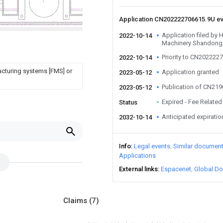
Application CN202222706615.9U e
Application filed by 
2022-10-14
Machinery Shandong 
Priority to CN202222
2022-10-14
facturing systems [FMS] or
Application granted
2023-05-12
Publication of CN21
2023-05-12
Expired - Fee Related
Status
Anticipated expiratio
2032-10-14
Info
Legal events
Similar documen
Applications
External links
Espacenet
Global Do
Claims
(7)