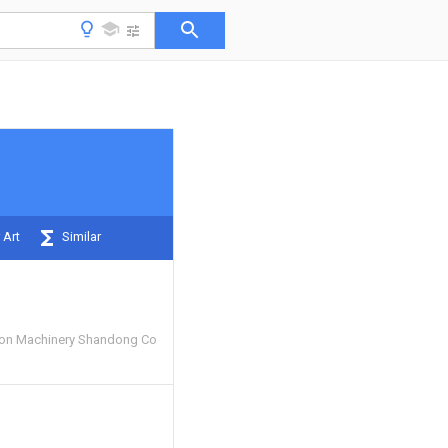
 Art
Similar
ion Machinery Shandong Co