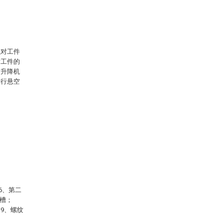
以对工件
对工件的
过升降机
进行悬空
6、第二
凹槽；
19、螺纹