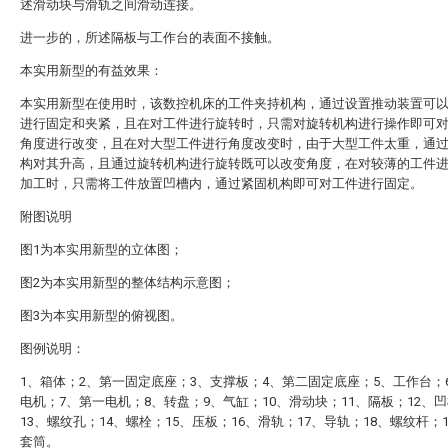
述滑动块与滑轨之间滑动连接。
进一步的，所述隔板与工作台的表面不接触。
本实用新型的有益效果：
本实用新型在使用时，该数控机床的工件夹持机构，通过设置推动装置可
进行固定和夹紧，且在对工件进行旋转时，只需对旋转机构进行操作即可
角度进行改变，且在对大型工件进行角度改变时，由于大型工件太重，通
构对其升高，且通过旋转机构进行旋转既可以改变角度，在对较薄的工件
加工时，只需将工件放置凹槽内，通过紧固机构即可对工件进行固定。
附图说明
图1为本实用新型的立体图；
图2为本实用新型的整体结构示意图；
图3为本实用新型的俯视图。
图例说明：
1、箱体；2、第一固定底座；3、支撑板；4、第二固定底座；5、工作台；
电机；7、第一电机；8、转盘；9、气缸；10、滑动块；11、隔板；12、
13、螺纹孔；14、螺栓；15、压板；16、滑轨；17、导轨；18、螺纹杆；
套筒。