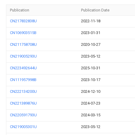
Publication
Publication Date
CN217832838U
2022-11-18
CN106903515B
2023-01-31
CN211758708U
2020-10-27
CN219005293U
2023-05-12
CN223492644U
2025-10-31
CN111957998B
2023-10-17
CN222134200U
2024-12-10
CN221389876U
2024-07-23
CN220591793U
2024-03-15
CN219005301U
2023-05-12