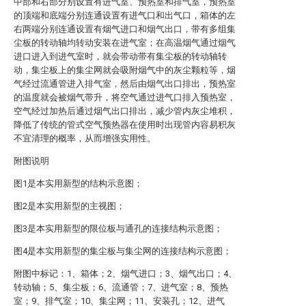
中部和右部分别设置有进气室、预热室和排气室，预热室
的顶端和底端分别连通设置有进气口和出气口，箱体的左
右两端分别连通设置有烟气进口和烟气出口，带有多组集
尘板的转动轴均转动安装在进气室；在高温烟气通过烟气
进口进入到进气室时，就会带动带有集尘板的转动轴转
动，集尘板上的集尘网就会吸附烟气中的灰尘颗粒等，烟
气经过流通管进入排气室，然后由烟气出口排出，预热室
的温度就会被烟气带升，将空气通过进气口排入预热室，
空气经过加热后通过烟气出口排出，减少管内灰尘堆积，
降低了传统的管式空气预热器在使用时出现管内容易积灰
不宜清理的概率，从而增强实用性。
附图说明
图1是本实用新型的结构示意图；
图2是本实用新型的主视图；
图3是本实用新型的限位板与通孔的连接结构示意图；
图4是本实用新型的集尘板与集尘网的连接结构示意图；
附图中标记：1、箱体；2、烟气进口；3、烟气出口；4、
转动轴；5、集尘板；6、流通管；7、进气室；8、预热
室；9、排气室；10、集尘网；11、安装孔；12、进气