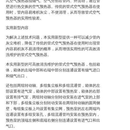
式空气预热器指烟气、空气分别在管内、外流动，通过管
壁进行热交换的空气预热器。传统的管式空气预热器在使
用时，管内容易堆积灰尘，不便清理，从而导致管式空气
预热器的实用性较差。
实用新型内容
为解决上述技术问题，本实用新型提供一种可以减少管内
灰尘堆积，降低了传统的管式空气预热器在使用时出现管
内容易积灰不易清理的概率，从而增强实用性的可高效清
洗维护的管式空气预热器。
本实用新型的可高效清洗维护的管式空气预热器，包括箱
体，箱体的左端中部和右端中部分别连通设置有烟气进口
和烟气出口，
还包括两组转动轴、多组集尘板和多组流通管，箱体的左
部设置有进气室，箱体的中部设置有预热室，箱体的右部
设置有排气室，两组转动轴分别转动安装在进气室的上部
和下部，多组集尘板分别转动安装在两组转动轴的圆周侧
壁，每组集尘板上均设置有集尘网，预热室的左右两端均
连通设置有多组安装孔，多组流通管均安装在预热室内，
预热室的顶端左侧和底端右侧分别连通设置有进气口和出
气口。