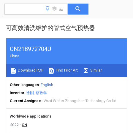
可高效清洗维护的管式空气预热器
CN218972704U
China
Download PDF
Find Prior Art
Similar
Other languages
English
Inventor
徐刚
蔡孜学
Current Assignee
Wuxi Weibo Zhongshan Technology Co ltd
Worldwide applications
2022
CN