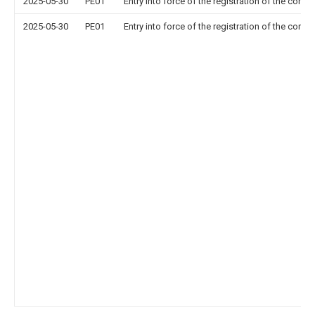
2025-05-30
PE01
Entry into force of the registration of the contr
2025-05-30
PE01
Entry into force of the registration of the contr