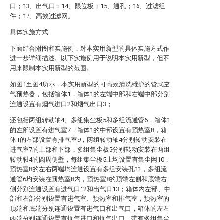
口；13、出气口；14、限位板；15、通孔；16、过滤组
件；17、高效过滤网。
具体实施方式
下面结合附图和实施例，对本实用新型的具体实施方式作
进一步详细描述。以下实施例用于说明本实用新型，但不
用来限制本实用新型的范围。
如图1至图4所示，本实用新型的可高效清洗维护的管式空
气预热器，包括箱体1，箱体1的左端中部和右端中部分别
连通设置有烟气进口2和烟气出口3；
还包括两组转动轴4、多组集尘板5和多组流通管6，箱体1
的左部设置有进气室7，箱体1的中部设置有预热室8，箱
体1的右部设置有排气室9，两组转动轴4分别转动安装在
进气室7的上部和下部，多组集尘板5分别转动安装在两组
转动轴4的圆周侧壁，每组集尘板5上均设置有集尘网10，
预热室8的左右两端均连通设置有多组安装孔11，多组流
通管6均安装在预热室8内，预热室8的顶端左侧和底端右
侧分别连通设置有进气口12和出气口13；箱体内左部、中
部和右部分别设置有进气室、预热室和排气室，预热室的
顶端和底端分别连通设置有进气口和出气口，箱体的左右
两端分别连通设置有烟气进口和烟气出口，带有多组集尘