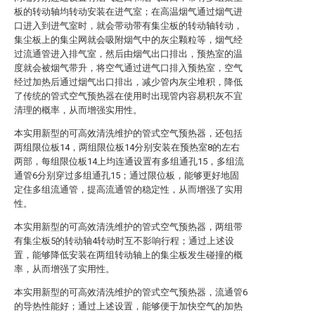
板的转动轴均转动安装在进气室；在高温烟气通过烟气进
口进入到进气室时，就会带动带有集尘板的转动轴转动，
集尘板上的集尘网就会吸附烟气中的灰尘颗粒等，烟气经
过流通管进入排气室，然后由烟气出口排出，预热室的温
度就会被烟气带升，将空气通过进气口排入预热室，空气
经过加热后通过烟气出口排出，减少管内灰尘堆积，降低
了传统的管式空气预热器在使用时出现管内容易积灰不宜
清理的概率，从而增强实用性。
本实用新型的可高效清洗维护的管式空气预热器，还包括
两组限位板14，两组限位板14分别安装在预热室8的左右
两部，每组限位板14上均连通设置有多组通孔15，多组流
通管6分别穿过多组通孔15；通过限位板，能够更好地固
定住多组流通管，提高流通管的稳定性，从而增强了实用
性。
本实用新型的可高效清洗维护的管式空气预热器，两组带
有集尘板5的转动轴4转动时互不影响行程；通过上述设
置，能够降低安装在两组转动轴上的集尘板发生碰撞的概
率，从而增强了实用性。
本实用新型的可高效清洗维护的管式空气预热器，流通管6
的导热性能好；通过上述设置，能够便于加快空气的加热