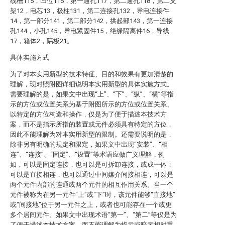
线槽115，凹位116，第一通孔117，第二通孔118，第二支
架12，电芯13，极柱131，第二连接孔132，导电连接件
14，第一部分141，第二部分142，拱起部143，第一连接
孔144，小孔145，导电紧固件15，绝缘隔离件16，导线
17，箱体2，隔板21。
具体实施方式
为了对本实用新型的技术特征、目的和效果有更加清楚的
理解，现对照附图详细说明本实用新型的具体实施方式。
需要理解的是，如果文中出现“上”、“下”、“纵”、“横”等指
示的方位或位置关系为基于附图所示的方位或位置关系、
以特定的方位构造和操作，仅是为了便于描述本技术方
案，而不是指示所指的装置或元件必须具有特定的方位，
因此不能理解为对本实用新型的限制。还需要说明的是，
除非另有明确的规定和限定，如果文中出现“安装”、“相
连”、“连接”、“固定”、“设置”等术语应做广义理解，例
如，可以是固定连接，也可以是可拆卸连接，或成一体；
可以是直接相连，也可以通过中间媒介间接相连，可以是
两个元件内部的连通或两个元件的相互作用关系。当一个
元件被称为在另一元件“上”或“下”时，该元件能够“直接地”
或“间接地”位于另一元件之上，或者也可能存在一个或更
多个居间元件。如果文中出现术语“第一”、“第二”等仅是为
了便于描述本技术方案，而不能理解为指示或暗示相对重