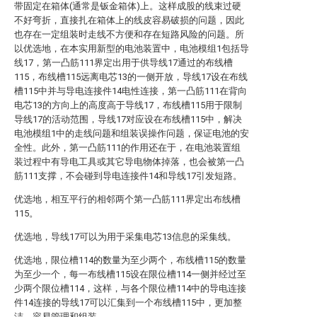
带固定在箱体(通常是钣金箱体)上。这样成股的线束过硬
不好弯折，直接扎在箱体上的线皮容易破损的问题，因此
也存在一定组装时走线不方便和存在短路风险的问题。所
以优选地，在本实用新型的电池装置中，电池模组1包括导
线17，第一凸筋111界定出用于供导线17通过的布线槽
115，布线槽115远离电芯13的一侧开放，导线17设在布线
槽115中并与导电连接件14电性连接，第一凸筋111在背向
电芯13的方向上的高度高于导线17，布线槽115用于限制
导线17的活动范围，导线17对应设在布线槽115中，解决
电池模组1中的走线问题和组装误操作问题，保证电池的安
全性。此外，第一凸筋111的作用还在于，在电池装置组
装过程中有导电工具或其它导电物体掉落，也会被第一凸
筋111支撑，不会碰到导电连接件14和导线17引发短路。
优选地，相互平行的相邻两个第一凸筋111界定出布线槽
115。
优选地，导线17可以为用于采集电芯13信息的采集线。
优选地，限位槽114的数量为至少两个，布线槽115的数量
为至少一个，每一布线槽115设在限位槽114一侧并经过至
少两个限位槽114，这样，与各个限位槽114中的导电连接
件14连接的导线17可以汇集到一个布线槽115中，更加整
洁，容易管理和组装。