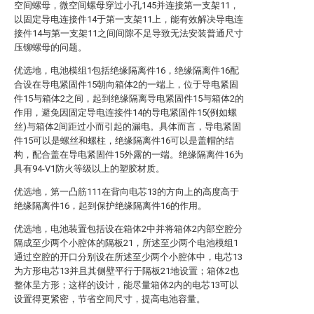
空间螺母，微空间螺母穿过小孔145并连接第一支架11，
以固定导电连接件14于第一支架11上，能有效解决导电连
接件14与第一支架11之间间隙不足导致无法安装普通尺寸
压铆螺母的问题。
优选地，电池模组1包括绝缘隔离件16，绝缘隔离件16配
合设在导电紧固件15朝向箱体2的一端上，位于导电紧固
件15与箱体2之间，起到绝缘隔离导电紧固件15与箱体2的
作用，避免因固定导电连接件14的导电紧固件15(例如螺
丝)与箱体2间距过小而引起的漏电。具体而言，导电紧固
件15可以是螺丝和螺柱，绝缘隔离件16可以是盖帽的结
构，配合盖在导电紧固件15外露的一端。绝缘隔离件16为
具有94-V1防火等级以上的塑胶材质。
优选地，第一凸筋111在背向电芯13的方向上的高度高于
绝缘隔离件16，起到保护绝缘隔离件16的作用。
优选地，电池装置包括设在箱体2中并将箱体2内部空腔分
隔成至少两个小腔体的隔板21，所述至少两个电池模组1
通过空腔的开口分别设在所述至少两个小腔体中，电芯13
为方形电芯13并且其侧壁平行于隔板21地设置；箱体2也
整体呈方形；这样的设计，能尽量箱体2内的电芯13可以
设置得更紧密，节省空间尺寸，提高电池容量。