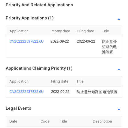
Priority And Related Applications
Priority Applications (1)
Application
Priority date
Filing date
Title
CN202222537822.6U
2022-09-22
2022-09-22
防止意外
短路的电
池装置
Applications Claiming Priority (1)
Application
Filing date
Title
CN202222537822.6U
2022-09-22
防止意外短路的电池装置
Legal Events
Date
Code
Title
Description