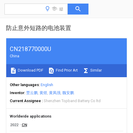
防止意外短路的电池装置
CN218770000U
China
Download PDF
Find Prior Art
Similar
Other languages
English
Inventor
贾云鹏
黄煜
黄凤强
魏安鹏
Current Assignee
Shenzhen Topband Battery Co ltd
Worldwide applications
2022
CN