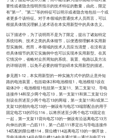
要性或者隐含指明所指示的技术特征的数量，由此，限定
有“第一”、“第二”等的特征可以明示或者隐含地包括一个或
者更多个该特征。对于本领域的普通技术人员而言，可以
根据具体情况理解上述术语在本实用新型中的具体含义。
以下描述中，为了说明而不是为了限定，提出了诸如特定
系统结构、技术之类的具体细节，以便透彻理解本实用新
型实施例。然而，本领域的技术人员应当清楚，在没有这
些具体细节的其它实施例中也可以实现本实用新型。在其
它情况中，省略对众所周知的系统、装置、电路以及方法
的详细说明，以免不必要的细节妨碍本实用新型的描述。
参见图1-12，本实用新型的一种实施方式中的防止意外短
路的电池装置，包括箱体2和电池模组1，电池模组1设在
箱体2中；电池模组1包括第一支架11、第二支架12、导电
连接件14和至少两个电芯13，第一支架11和第二支架12分
别设在所述至少两个电芯13的两端，第一支架11和/或第二
支架12的朝向电芯13的一侧设有与电芯13端部配合的用于
固定电芯13的凹位116，以将所述至少两个电芯13固定在
一起，第一支架11背向电芯13的一侧设有沿远离电芯13方
向伸出的第一凸筋111，第一凸筋111界定出与导电连接件
14匹配的限位槽114，限位槽114远离电芯13的一侧开放，
导电连接件14设在限位槽114中并通过第一通过与电芯13