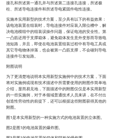
接孔和所述第一通孔并与所述第二连接孔连接，所述极
柱、所述导电连接件和所述导电紧固件电性连接。
实施本实用新型的技术方案，至少具有以下的有益效果：
该电池装置在组装时，导电连接件对应装入限位槽中，解
决电池模组中的组装误操作问题，保证电池的安全性。第
一凸筋还用于支撑箱体，避免箱体发生意外变形而导致电
池短路，并且，即使在电池装置组装过程中有导电工具或
其它导电物体掉落，也会被第一凸筋支撑，不会碰到导电
连接件引发短路。
附图说明
为了更清楚地说明本实用新型实施例中的技术方案，下面
将对实施例或现有技术描述中所需要使用的附图作简单地
介绍，显而易见地，下面描述中的附图仅仅是本实用新型
的一些实施例，对于本领域普通技术人员来讲，在不付出
创造性劳动性的前提下，还可以根据这些附图获得其他的
附图。
图1是本实用新型的一种实施方式的电池装置的立体图。
图2是图1的电池装置的爆炸图。
图3是图1的电池装置的箱体和隔板的爆炸图。