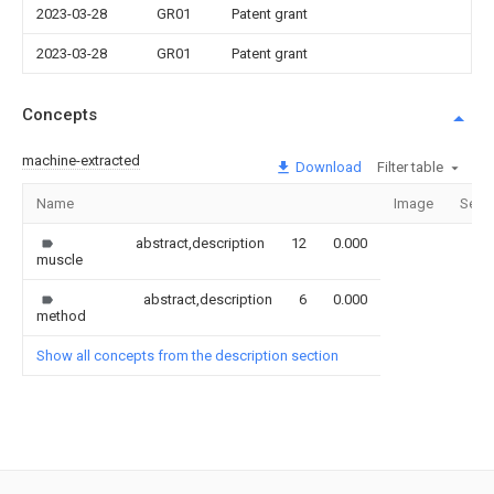
2023-03-28
GR01
Patent grant
2023-03-28
GR01
Patent grant
Concepts
machine-extracted
Download
Filter table
Name
Image
Sect
abstract,description
12
0.000
muscle
abstract,description
6
0.000
method
Show all concepts from the description section