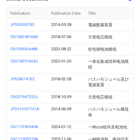
Publication
Publication Date
Title
JP5506307B2
2014-05-28
電線配索装置
CN108258168A
2018-07-06
方形电芯模组
CN109950448B
2023-08-22
软包锂电池模组
CN218351664U
2023-01-20
一体化集成排和电池模
组
JP6286141B2
2018-02-28
バスバモジュール及び
電源装置
CN207947332U
2018-10-09
方形电芯模组
JP2014107161A
2014-06-09
バスバモジュール構造
体
CN117393949A
2024-01-12
一种ccs组件及电池包
CN111900319A
2020-11-06
一种电池包、电动汽车