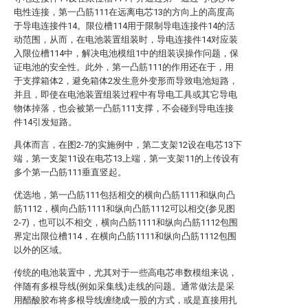
电性连接，第一凸筋111在远离电芯13的方向上的高度高
于导电连接件14。限位槽114用于限制导电连接件14的活
动范围，从而，在电池装置组装时，导电连接件14对应装
入限位槽114中，解决电池模组1中的组装误操作问题，保
证电池的安全性。此外，第一凸筋111的作用还在于，用
于支撑箱体2，避免箱体2发生意外变形而导致电池短路，
并且，即使在电池装置组装过程中有导电工具或其它导电
物体掉落，也会被第一凸筋111支撑，不会碰到导电连接
件14引发短路。
具体而言，在图2-7的实施例中，第二支架12设在电芯13下
端，第一支架11设在电芯13上端，第一支架11的上传设有
多个第一凸筋111垂直竖起。
优选地，第一凸筋111包括相交的横向凸筋1111和纵向凸
筋1112，横向凸筋1111和纵向凸筋1112可以相交(参见图
2-7)，也可以不相交，横向凸筋1111和纵向凸筋1112包围
界定出限位槽114，在横向凸筋1111和纵向凸筋1112包围
以外的区域。
传统的电池装置中，尤其对于一些高电芯串数模组来说，
伴随有多根导线(例如采集线)走线的问题。通常做法是采
用醋酸胶布将多根导线缠绕成一股的方式，或是直接用扎