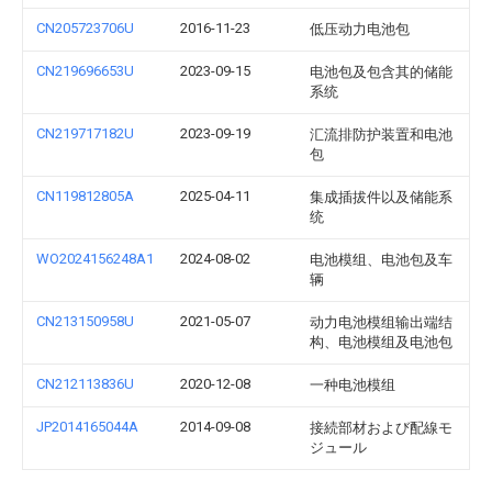
CN205723706U
2016-11-23
低压动力电池包
CN219696653U
2023-09-15
电池包及包含其的储能
系统
CN219717182U
2023-09-19
汇流排防护装置和电池
包
CN119812805A
2025-04-11
集成插拔件以及储能系
统
WO2024156248A1
2024-08-02
电池模组、电池包及车
辆
CN213150958U
2021-05-07
动力电池模组输出端结
构、电池模组及电池包
CN212113836U
2020-12-08
一种电池模组
JP2014165044A
2014-09-08
接続部材および配線モ
ジュール