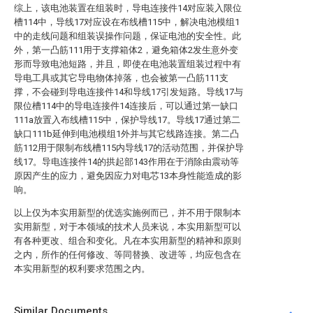
综上，该电池装置在组装时，导电连接件14对应装入限位
槽114中，导线17对应设在布线槽115中，解决电池模组1
中的走线问题和组装误操作问题，保证电池的安全性。此
外，第一凸筋111用于支撑箱体2，避免箱体2发生意外变
形而导致电池短路，并且，即使在电池装置组装过程中有
导电工具或其它导电物体掉落，也会被第一凸筋111支
撑，不会碰到导电连接件14和导线17引发短路。导线17与
限位槽114中的导电连接件14连接后，可以通过第一缺口
111a放置入布线槽115中，保护导线17。导线17通过第二
缺口111b延伸到电池模组1外并与其它线路连接。第二凸
筋112用于限制布线槽115内导线17的活动范围，并保护导
线17。导电连接件14的拱起部143作用在于消除由震动等
原因产生的应力，避免因应力对电芯13本身性能造成的影
响。
以上仅为本实用新型的优选实施例而已，并不用于限制本
实用新型，对于本领域的技术人员来说，本实用新型可以
有各种更改、组合和变化。凡在本实用新型的精神和原则
之内，所作的任何修改、等同替换、改进等，均应包含在
本实用新型的权利要求范围之内。
Similar Documents