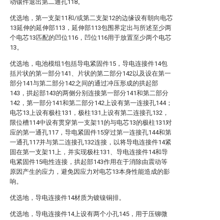
动镶件退出第二通孔118。
优选地，第一支架11和/或第二支架12的边缘设有朝向电芯
13延伸的延伸部113，延伸部113包围界定出与所述至少两
个电芯13匹配的凹位116，凹位116用于放置至少两个电芯
13。
优选地，电池模组1包括导电紧固件15，导电连接件14包
括片状的第一部分141、片状的第二部分142以及设在第一
部分141与第二部分142之间的通过冲压形成的拱起部
143，拱起部143的两侧分别连接第一部分141和第二部分
142，第一部分141和第二部分142上设有第一连接孔144；
电芯13上设有极柱131，极柱131上设有第二连接孔132，
限位槽114中设有贯穿第一支架11的与电芯13的极柱131对
应的第一通孔117，导电紧固件15穿过第一连接孔144和第
一通孔117并与第二连接孔132连接，以将导电连接件14紧
固在第一支架11上，并实现极柱131、导电连接件14和导
电紧固件15电性连接，拱起部143作用在于消除由震动等
原因产生的应力，避免因应力对电芯13本身性能造成的影
响。
优选地，导电连接件14材质为镀镍铜排。
优选地，导电连接件14上设有两个小孔145，用于压铆微