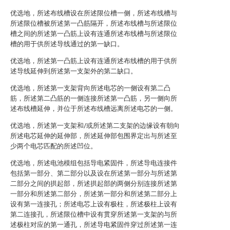
优选地，所述布线槽设在所述限位槽一侧，所述布线槽与
所述限位槽被所述第一凸筋隔开，所述布线槽与所述限位
槽之间的所述第一凸筋上设有连通所述布线槽与所述限位
槽的用于供所述导线通过的第一缺口。
优选地，所述第一凸筋上设有连通所述布线槽的用于供所
述导线延伸到所述第一支架外的第二缺口。
优选地，所述第一支架背向所述电芯的一侧设有第二凸
筋，所述第二凸筋的一侧连接所述第一凸筋，另一侧向所
述布线槽延伸，并位于所述布线槽远离所述电芯的一侧。
优选地，所述第一支架和/或所述第二支架的边缘设有朝向
所述电芯延伸的延伸部，所述延伸部包围界定出与所述至
少两个电芯匹配的所述凹位。
优选地，所述电池模组包括导电紧固件，所述导电连接件
包括第一部分、第二部分以及设在所述第一部分与所述第
二部分之间的拱起部，所述拱起部的两侧分别连接所述第
一部分和所述第二部分，所述第一部分和所述第二部分上
设有第一连接孔；所述电芯上设有极柱，所述极柱上设有
第二连接孔，所述限位槽中设有贯穿所述第一支架的与所
述极柱对应的第一通孔，所述导电紧固件穿过所述第一连