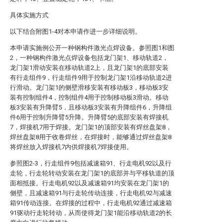
具体实施方式
以下结合附图1-4对本申请作进一步详细说明。
本申请实施例公开一种钢构件激光点焊设备。参照图1和图
2，一种钢构件激光点焊设备包括龙门架1、移动轨道2，
龙门架1滑动安装在移动轨道2上，且龙门架1的底部安装
有行走组件9，行走组件9用于控制龙门架1沿移动轨道2进
行滑动。龙门架1的侧壁滑移安装有移动板3，移动板3安
装有控制组件4，控制组件4用于控制移动板3滑动。移动
板3安装有升降臂5，且移动板3安装有升降组件6，升降组
件6用于控制升降臂5升降。升降臂5的底部安装有焊接机
7，焊接机7用于焊接。龙门架1的顶部安装有焊丝盘架8，
焊丝盘架8用于收卷焊丝，在焊接时，能够通过焊丝盘架8
将焊丝放入焊接机7内供焊接机7焊接使用。
参照图2-3，行走组件9包括减速箱91、行走电机92以及行
走轮，行走轮转动安装在龙门架1的底部并与平移轨道的顶
面相抵接。行走电机92以及减速箱91均安装在龙门架1的
侧壁，且减速箱91与行走轮传动连接，行走电机92与减速
箱91传动连接。在焊接的过程中，行走电机92通过减速箱
91驱动行走轮转动，从而使得龙门架1能沿移动轨道2的长