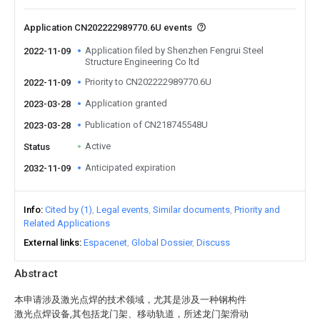
Application CN202222989770.6U events
Application filed by Shenzhen Fengrui Steel
2022-11-09
Structure Engineering Co ltd
Priority to CN202222989770.6U
2022-11-09
Application granted
2023-03-28
Publication of CN218745548U
2023-03-28
Active
Status
Anticipated expiration
2032-11-09
Info
Cited by (1)
Legal events
Similar documents
Priority and
Related Applications
External links
Espacenet
Global Dossier
Discuss
Abstract
本申请涉及激光点焊的技术领域，尤其是涉及一种钢构件
激光点焊设备,其包括龙门架、移动轨道，所述龙门架滑动