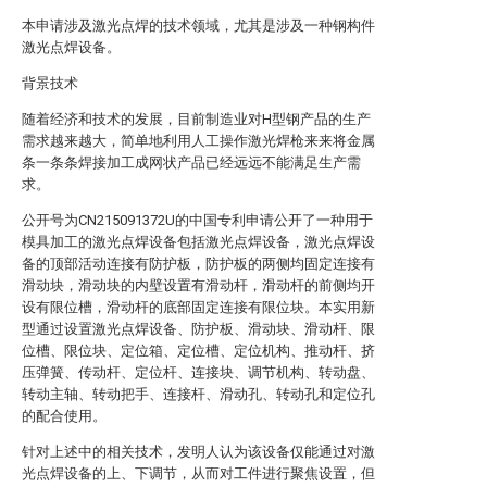
本申请涉及激光点焊的技术领域，尤其是涉及一种钢构件
激光点焊设备。
背景技术
随着经济和技术的发展，目前制造业对H型钢产品的生产
需求越来越大，简单地利用人工操作激光焊枪来来将金属
条一条条焊接加工成网状产品已经远远不能满足生产需
求。
公开号为CN215091372U的中国专利申请公开了一种用于
模具加工的激光点焊设备包括激光点焊设备，激光点焊设
备的顶部活动连接有防护板，防护板的两侧均固定连接有
滑动块，滑动块的内壁设置有滑动杆，滑动杆的前侧均开
设有限位槽，滑动杆的底部固定连接有限位块。本实用新
型通过设置激光点焊设备、防护板、滑动块、滑动杆、限
位槽、限位块、定位箱、定位槽、定位机构、推动杆、挤
压弹簧、传动杆、定位杆、连接块、调节机构、转动盘、
转动主轴、转动把手、连接杆、滑动孔、转动孔和定位孔
的配合使用。
针对上述中的相关技术，发明人认为该设备仅能通过对激
光点焊设备的上、下调节，从而对工件进行聚焦设置，但