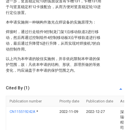
进一步，竖直稳定轮13的弧面设置有卡槽131，卡槽131用
于与竖直稳定杆12卡接配合，从而方便对竖直稳定轮13进
行定位放置。
本申请实施例一种钢构件激光点焊设备的实施原理为：
焊接时，通过行走组件9控制龙门架1沿移动轨道2进行移
动，然后再通过控制组件4控制移动板3沿平移轨道进行移
动，最后通过升降臂5进行升降，从而实现对焊接机7的自
动控制作用。
以上均为本申请的较佳实施例，并非依此限制本申请的保
护范围，故：凡依本申请的结构、形状、原理所做的等效
变化，均应涵盖于本申请的保护范围之内。
Cited By (1)
Publication number
Priority date
Publication date
Assi
CN115519242A
*
2022-11-09
2022-12-27
深圳
瑞钢
程有
司