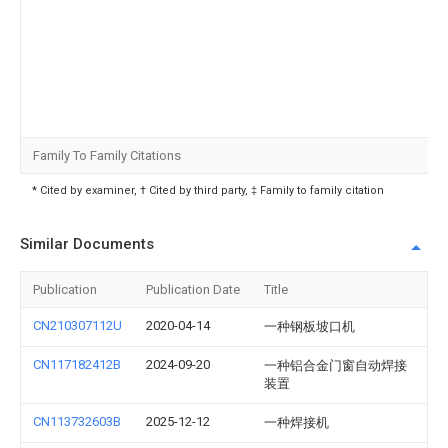
Family To Family Citations
* Cited by examiner, † Cited by third party, ‡ Family to family citation
Similar Documents
Publication
Publication Date
Title
CN210307112U
2020-04-14
一种钢板坡口机
CN117182412B
2024-09-20
一种铝合金门窗自动焊接
装置
CN113732603B
2025-12-12
一种焊接机