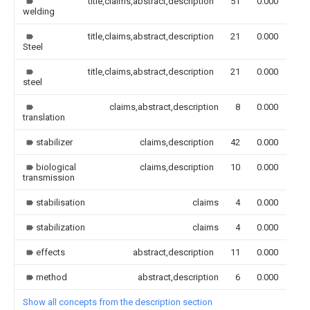
title,claims,abstract,description
51
0.000
welding
title,claims,abstract,description
21
0.000
Steel
title,claims,abstract,description
21
0.000
steel
claims,abstract,description
8
0.000
translation
stabilizer
claims,description
42
0.000
biological
claims,description
10
0.000
transmission
stabilisation
claims
4
0.000
stabilization
claims
4
0.000
effects
abstract,description
11
0.000
method
abstract,description
6
0.000
Show all concepts from the description section