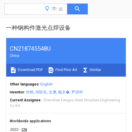
一种钢构件激光点焊设备
CN218745548U
China
Download PDF
Find Prior Art
Similar
Other languages
English
Inventor
何艳
何际先
文渊
杨文�
尹清华
Current Assignee
Shenzhen Fengrui Steel Structure Engineering
Co ltd
Worldwide applications
2022
CN