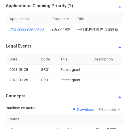
Applications Claiming Priority (1)
Application
Filing date
Title
CN202222989770.6U
2022-11-09
一种钢构件激光点焊设备
Legal Events
Date
Code
Title
Description
2023-03-28
GR01
Patent grant
2023-03-28
GR01
Patent grant
Concepts
machine-extracted
Download
Filter table
Name
Ima