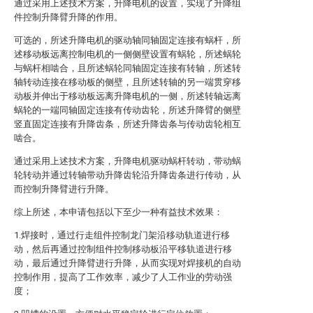
通过采用上述技术方案，升降电机的设置，实现了升降组
件控制升降臂升降的作用。
可选的，所述升降电机的驱动轴同轴固定连接有蜗杆，所
述移动板远离控制电机的一侧侧壁设置有蜗轮，所述蜗轮
与蜗杆相啮合，且所述蜗轮同轴固定连接有转轴，所述转
轴转动连接在移动板的侧壁，且所述转轴的另一端贯穿移
动板并伸出于移动板远离升降电机的一侧，所述转轴远离
蜗轮的一端同轴固定连接有传动齿轮，所述升降臂的侧壁
竖直固定连接有升降齿条，所述升降齿条与传动齿轮相互
啮合。
通过采用上述技术方案，升降电机驱动蜗杆转动，带动蜗
轮转动并通过转轴带动升降齿轮沿升降齿条进行传动，从
而控制升降臂进行升降。
综上所述，本申请包括以下至少一种有益技术效果：
1.焊接时，通过行走组件控制龙门架沿移动轨道进行移
动，然后再通过控制组件控制移动板沿平移轨道进行移
动，最后通过升降臂进行升降，从而实现对焊接机的自动
控制作用，提高了工作效率，减少了人工作业的劳动强
度；