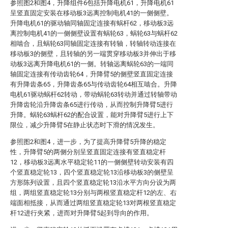
参照图2和图4，升降组件6包括升降电机61，升降电机61
呈竖直固定安装在移动板3远离控制电机41的一侧侧壁。
升降电机61的驱动轴同轴固定连接有蜗杆62，移动板3远
离控制电机41的一侧侧壁设置有蜗轮63，蜗轮63与蜗杆62
相啮合，且蜗轮63同轴固定连接有转轴，转轴转动连接在
移动板3的侧壁，且转轴的另一端贯穿移动板3并伸出于移
动板3远离升降电机61的一侧。转轴远离蜗轮63的一端同
轴固定连接有传动齿轮64，升降臂5的侧壁竖直固定连接
有升降齿条65，升降齿条65与传动齿轮64相互啮合。升降
电机61驱动蜗杆62转动，带动蜗轮63转动并通过转轴带动
升降齿轮沿升降齿条65进行传动，从而控制升降臂5进行
升降。蜗轮63蜗杆62的配合设置，能对升降臂5进行上下
限位，减少升降臂5在静止状态时下滑的情况发生。
参照图2和图4，进一步，为了提高升降臂5升降的稳定
性，升降臂5的两侧分别呈竖直固定连接有竖直稳定杆
12，移动板3远离水平稳定轮11的一侧侧壁转动安装有四
个竖直稳定轮13，四个竖直稳定轮13沿移动板3的侧壁呈
方形陈列设置，且四个竖直稳定轮13沿水平方向分设为两
组，两组竖直稳定轮13分别与两根竖直稳定杆12的左、右
端面相抵接，从而通过两组竖直稳定轮13对两根竖直稳定
杆12进行夹紧，进而对升降臂5起到导向的作用。