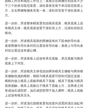
脱模工作台和成型工作台上；基座左右两侧分别设有不少
于三个的承压阻尼装置；滚柱基座安装于承压阻尼装置上
方，左右两侧每侧各安装一条；滚柱排安装于滚柱基座上
方。
进一步的，所述整体模装置包括模具底座，模具底座上设
有模具主体；模具底座放置于滚柱排上方，沿滚柱排前后
移动。
进一步的，所述模具底座的两侧设有向下延伸的导向条，
基座两侧与导向条对应位置设有导向板；基座上与导向条
对应位置还设有避让槽。
进一步的，所述基座上还放有承压底板，承压底板与模具
底座上下对应。
进一步的，所述模具主体包括由两块模具主侧板与两块模
具侧板组成的模框，模框与模具底座可拆卸式固定连接；
模框内放入模具上底板和模具下底板，模具下底板与模具
底座接触，模具上底板位于模具下底板上方，且两者之间
形成油石成型腔，油石成型腔用于放入磨料；模具上底板
上还放有模具压头。
进一步的，所述顶出脱模装置包括竖向设置的顶出油缸和