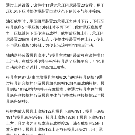
通过上述设置，滚柱排11通过承压阻尼装置23支撑，用于
压机未下压时整体模装置自然状态下使其不与基座接触。
油石成型时，承压阻尼装置23承受压力使其下行，下行至
模具底座5与承压板10接触时不再下行，此时承压底板受
力，压机继续下压使油石成型；成型后压机上行，承压阻
尼装置23回复其原始状态，使整体模装置整体上行，使其
不与承压底板10接触，方便其沿滚柱排11前后运动。
辅助送料装置模具底座5与模具主体8组装后可在滚柱排11
上运动，在成型时便能轻松将模具送至压机平台，可实现
自动或半自动送料，提高加工效率。
模具主体8包括由两块模具主侧板20与两块模具侧板19通
过模具组合螺栓14及模具组合螺帽16组合而成的模框。模
具侧板19为L型结构并开有阶梯槽，并通过模具主体与模
具底座联接螺栓13及模具主体与与整体模联接螺帽22与模
具底座5联接。
模框内放入模具上底板182和模具下底板181，模具下底板
181与模具底座5接触，模具上底板182位于模具下底板181
上方，且两者之间形成油石成型腔26，油石成型腔26用于
放入磨料；模具上底板182上还放有模具压头21，用于承