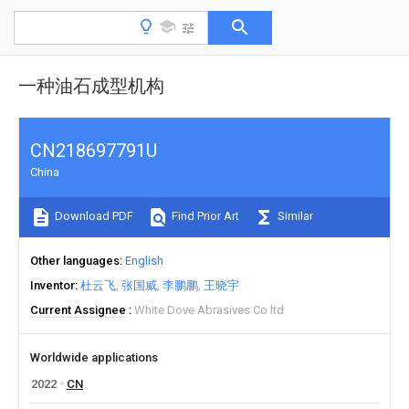
一种油石成型机构
CN218697791U
China
Download PDF
Find Prior Art
Similar
Other languages
English
Inventor
杜云飞
张国威
李鹏鹏
王晓宇
Current Assignee
White Dove Abrasives Co ltd
Worldwide applications
2022
CN