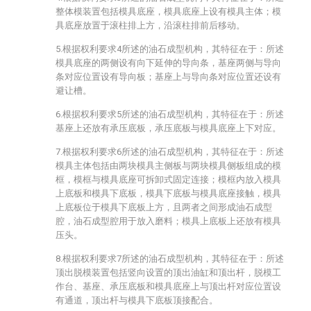
整体模装置包括模具底座，模具底座上设有模具主体；模
具底座放置于滚柱排上方，沿滚柱排前后移动。
5.根据权利要求4所述的油石成型机构，其特征在于：所述
模具底座的两侧设有向下延伸的导向条，基座两侧与导向
条对应位置设有导向板；基座上与导向条对应位置还设有
避让槽。
6.根据权利要求5所述的油石成型机构，其特征在于：所述
基座上还放有承压底板，承压底板与模具底座上下对应。
7.根据权利要求6所述的油石成型机构，其特征在于：所述
模具主体包括由两块模具主侧板与两块模具侧板组成的模
框，模框与模具底座可拆卸式固定连接；模框内放入模具
上底板和模具下底板，模具下底板与模具底座接触，模具
上底板位于模具下底板上方，且两者之间形成油石成型
腔，油石成型腔用于放入磨料；模具上底板上还放有模具
压头。
8.根据权利要求7所述的油石成型机构，其特征在于：所述
顶出脱模装置包括竖向设置的顶出油缸和顶出杆，脱模工
作台、基座、承压底板和模具底座上与顶出杆对应位置设
有通道，顶出杆与模具下底板顶接配合。