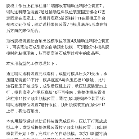
脱模工作台上在滚柱排11端部设有辅助送料限位装置7，
辅助送料限位装置7通过辅助送料限位装置固定螺栓17固
定固定在底座上。当模具底座5沿滚柱排11在脱模工作台
侧移动到位后，辅助送料限位装置7与模具底座5形成在前
后方向的限位配合。
顶出脱模装置配合顶出脱模限位装置4及辅助送料限位装置
7，可实现油石成型后的自动顶出脱模，可消除分体模具脱
模时的粘模现象，从而提高油石成型过程中的良品率。
本实用新型的工作原理如下：
通过辅助送料装置完成送料，成型时模具压头21受压，承
压阻尼装置23下行，模具底座5与承压底板10接触，此时
油石受压开始成型，成型后压机上行，承压阻尼装置23上
行，模具底座5与承压底板10不再接触，将整体模装置沿
滚柱排11拉至顶出脱模位置，通过顶出脱模限位装置4和
辅助送料限位装置7进行限位，顶出脱模装置的顶出杆12
上行，将油石顶出。
本实用新型通过辅助送料装置完成送料，压机下行完成成
型工序，成型后将整体模装置拉至顶出脱模位置，顶出脱
模装置开始工作，完成油石的自动脱模。本实用新型将油