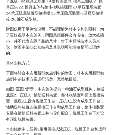
下底板 182.模具上底板 19.模具侧板 20.模具主侧板 21.模
具压头 22. 模具主体与整体模联接螺帽 23.承压阻尼装置
24.承压阻尼装置联接螺帽 25.承压阻尼装置与基座联接螺
栓 26. 油石成型腔。
附图仅用于示例性说明，不能理解为对本专利的限制；为
了更好说明本实施例，附图某些部件会有省略、放大或缩
小，并不代表实际产品的尺寸；对于本领域技术人员来
说，附图中某些公知结构及其说明可能省略是可以理解
的。
具体实施方式
下面将结合本实用新型实施例中的附图，对本实用新型实
施例中的技术方案进行清楚、完整地描述。
如图1至图7所示，本实施例提供一种油石成型机构，包括
底座2、压机3、辅助送料装置、整体模装置和顶出脱模装
置，底座2上设有脱模工作台，压机3上设有成型工作台，
辅助送料装置连接脱模工作台和成型工作台，整体模装置
安装在辅助送料装置上并与导向配合，脱模工作台下方设
有顶出脱模装置。
本实施例中，压机3采用四柱式液压机，脱模工作台和成型