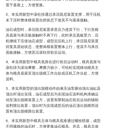
置于基座上，方便更换。
3、本实用新型中滚柱排通过承压阻尼装置支撑，用于压机
未下压时整体模装置自然状态下使其不与基座接触。
油石成型时，承压阻尼装置承受压力使其下行，下行至模
具底座与承压板接触时不再下行，此时承压底板受力，压
机继续下压使油石成型，成型后压机上行，承压阻尼装置
回复其原始状态，使整体模装置整体上行，使其不与承压
底板接触，方便其沿滚柱排前后运动。
4、本实用新型中模具底座在进行前后运动时，模具底座与
滚柱排为滚动摩擦，摩擦力较小，可轻松实现移动模具主
体与模具底座至顶出脱模工作台处或压机工作台处，方便
送料。
5、本实用新型的顶出脱模动作由液压油泵驱动顶出油缸及
顶出杆顶出实现，油石成型后为实现油石送料机构准确运
动至顶出脱模装置上方，设置有限制油石前后运动的辅助
送料限位装置；顶出时为实现成型后的油石顶出脱模而设
置有顶出脱模限位装置。
6、本实用新型中模具主体与模具底座通过螺栓联接，成型
不同规格的油石时，方便更换油石模具。并且，模具主体