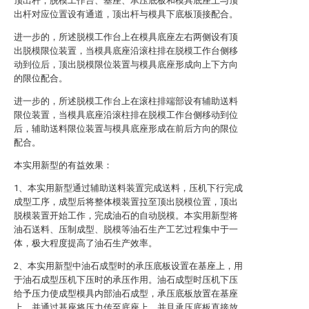
顶出杆，脱模工作台、基座、承压底板和模具底座上与顶
出杆对应位置设有通道，顶出杆与模具下底板顶接配合。
进一步的，所述脱模工作台上在模具底座左右两侧设有顶
出脱模限位装置，当模具底座沿滚柱排在脱模工作台侧移
动到位后，顶出脱模限位装置与模具底座形成向上下方向
的限位配合。
进一步的，所述脱模工作台上在滚柱排端部设有辅助送料
限位装置，当模具底座沿滚柱排在脱模工作台侧移动到位
后，辅助送料限位装置与模具底座形成在前后方向的限位
配合。
本实用新型的有益效果：
1、本实用新型通过辅助送料装置完成送料，压机下行完成
成型工序，成型后将整体模装置拉至顶出脱模位置，顶出
脱模装置开始工作，完成油石的自动脱模。本实用新型将
油石送料、压制成型、脱模等油石生产工艺过程集中于一
体，极大程度提高了油石生产效率。
2、本实用新型中油石成型时的承压底板设置在基座上，用
于油石成型压机下压时的承压作用。油石成型时压机下压
给予压力使成型模具内部油石成型，承压底板放置在基座
上，并通过基座将压力传至底座上，并且承压底板直接放