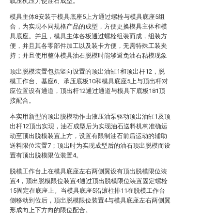
载压机压力使油石成型。
模具主体8安装于模具底座5上方通过螺栓与模具底座5组
合，为实现不同规格产品的成型，方便更换模具主体和模
具底座。并且，模具主体各板通过螺栓组装而成，组装方
便，并且其各零部件加工以及装卡方便，无需特殊工装夹
持；并且使用整体模具油石脱模时能够避免油石粘模现象
顶出脱模装置包括竖向设置的顶出油缸1和顶出杆12，脱
模工作台、基座6、承压底板10和模具底座5上与顶出杆对
应位置设有通道，顶出杆12通过通道与模具下底板181顶
接配合。
本实用新型的顶出脱模动作由液压油泵驱动顶出油缸1及顶
出杆12顶出实现，油石成型后为实现油石送料机构准确运
动至顶出脱模装置上方，设置有限制油石前后运动的辅助
送料限位装置7；顶出时为实现成型后的油石顶出脱模而设
置有顶出脱模限位装置4。
脱模工作台上在模具底座左右两侧翼设有顶出脱模限位装
置4，顶出脱模限位装置4通过顶出脱模限位装置固定螺栓
15固定在底座上。当模具底座5沿滚柱排11在脱模工作台
侧移动到位后，顶出脱模限位装置4与模具底座左右两侧翼
形成向上下方向的限位配合。