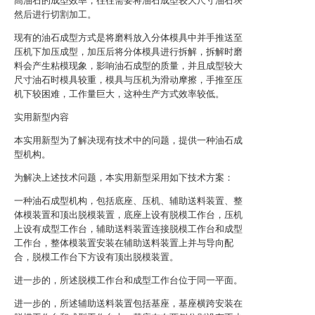
高油石的成型效率，往往需要将油石成型较大尺寸油石块
然后进行切割加工。
现有的油石成型方式是将磨料放入分体模具中并手推送至
压机下加压成型，加压后将分体模具进行拆解，拆解时磨
料会产生粘模现象，影响油石成型的质量，并且成型较大
尺寸油石时模具较重，模具与压机为滑动摩擦，手推至压
机下较困难，工作量巨大，这种生产方式效率较低。
实用新型内容
本实用新型为了解决现有技术中的问题，提供一种油石成
型机构。
为解决上述技术问题，本实用新型采用如下技术方案：
一种油石成型机构，包括底座、压机、辅助送料装置、整
体模装置和顶出脱模装置，底座上设有脱模工作台，压机
上设有成型工作台，辅助送料装置连接脱模工作台和成型
工作台，整体模装置安装在辅助送料装置上并与导向配
合，脱模工作台下方设有顶出脱模装置。
进一步的，所述脱模工作台和成型工作台位于同一平面。
进一步的，所述辅助送料装置包括基座，基座横跨安装在