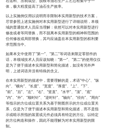
石送料、压制成型、脱模等油石生产工艺过程集中于一
体，极大程度提高了油石生产效率。
以上实施例仅用以说明而非限制本实用新型的技术方案，
尽管参照上述实施例对本实用新型进行了详细说明，本领
域的普通技术人员应当理解：依然可以对本实用新型进行
修改或者等同替换，而不脱离本实用新型的精神和范围的
任何修改或局部替换，其均应涵盖在本实用新型的权利要
求范围当中。
如果本文中使用了“第一”、“第二”等词语来限定零部件的
话，本领域技术人员应该知晓：“第一”、“第二”的使用仅仅
是为了便于描述本实用新型和简化描述，如没有另外声
明，上述词语并没有特殊的含义。
在本实用新型的描述中，需要理解的是，术语“中心”、“纵
向”、“横向”、“长度”、“宽度”、“厚度”、“上”、“下”、
“前”、“后”、“左”、“右”、“竖直”、“水平”、“顶”、“底”
“内”、“外”、“顺时针”、“逆时针”、“轴向”、“径向”、“周向”
等指示的方位或位置关系为基于附图所示的方位或位置关
系，仅是为了便于描述本实用新型和简化描述，而不是指
示或暗示所指的装置或元件必须具有特定的方位、以特定
的方位构造和操作，因此不能理解为对本实用新型的限
制。