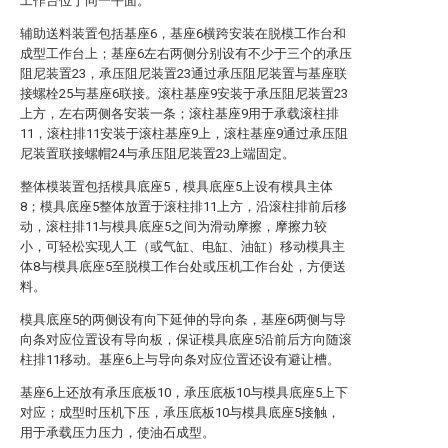
工作台位于同一平面。
辅助送料装置包括基座6，基座6横跨安装在脱模工作台和
成型工作台上；基座6左右两侧分别设有不少于三个的承压
阻尼装置23，承压阻尼装置23通过承压阻尼装置与基座联
接螺栓25与基座6联接。滚柱基座9安装于承压阻尼装置23
上方，左右两侧各安装一条；滚柱基座9用于承载滚柱排
11，滚柱排11安装于滚柱基座9上，滚柱基座9通过承压阻
尼装置联接螺帽24与承压阻尼装置23上端固定。
整体模装置包括模具底座5，模具底座5上设有模具主体
8；模具底座5整体放置于滚柱排11上方，沿滚柱排前后移
动，滚柱排11与模具底座5之间为滑动摩擦，摩擦力较
小，可轻松实现人工（或气缸、电缸、油缸）移动模具主
体8与模具底座5至脱模工作台处或压机工作台处，方便送
料。
模具底座5的两侧设有向下延伸的导向条，基座6两侧与导
向条对应位置设有导向板，保证模具底座5沿前后方向随滚
柱排11移动。基座6上与导向条对应位置还设有避让槽。
基座6上还放有承压底板10，承压底板10与模具底座5上下
对应；成型时压机下压，承压底板10与模具底座5接触，
用于承载压力压力，使油石成型。