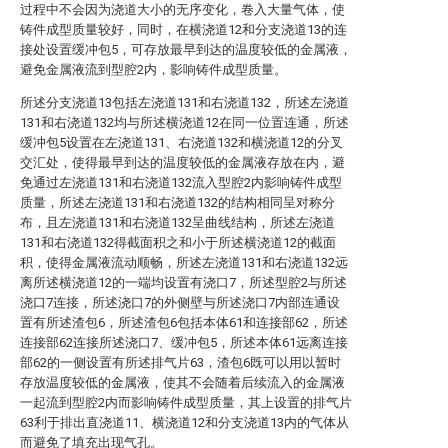
过程中不会因为浇道大小的无序变化，卷入大量气体，使
铸件成型质量较好，同时，在横浇道12和分支浇道13的连
接处设置缓冲包5，可存放最早到达的温度较低的金属液，
避免金属液流到型腔2内，影响铸件成型质量。
所述分支浇道13包括左浇道131和右浇道132，所述左浇道
131和右浇道132均与所述横浇道12在同一位置连通，所述
缓冲包5设置在左浇道131、右浇道132和横浇道12的分叉
交汇处，使得最早到达的温度较低的金属液存放在内，避
免通过左浇道131和右浇道132流入型腔2内影响铸件成型
质量，所述左浇道131和右浇道132的结构相同呈对称分
布，且左浇道131和右浇道132呈曲线结构，所述左浇道
131和右浇道132得截面积之和小于所述横浇道12的截面
积，使得金属液流动顺畅，所述左浇道131和右浇道132远
离所述横浇道12的一端均设置有浇口7，所述型腔2与所述
浇口7连接，所述浇口7的外侧壁与所述浇口7内部连通设
置有所述渣包6，所述渣包6包括本体61和连接部62，所述
连接部62连接所述浇口7、缓冲包5，所述本体61远离连接
部62的一侧设置有所述排气片63，渣包6既可以用以暂时
存放温度较低的金属液，使其不会随着后续流入的金属液
一起流到型腔2内而影响铸件成型质量，其上设置的排气片
63利于排出直浇道11、横浇道12和分支浇道13内的气体从
而避免了填充出现气孔。