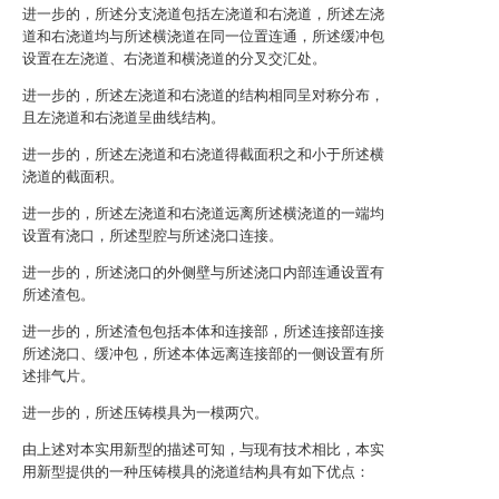
进一步的，所述分支浇道包括左浇道和右浇道，所述左浇
道和右浇道均与所述横浇道在同一位置连通，所述缓冲包
设置在左浇道、右浇道和横浇道的分叉交汇处。
进一步的，所述左浇道和右浇道的结构相同呈对称分布，
且左浇道和右浇道呈曲线结构。
进一步的，所述左浇道和右浇道得截面积之和小于所述横
浇道的截面积。
进一步的，所述左浇道和右浇道远离所述横浇道的一端均
设置有浇口，所述型腔与所述浇口连接。
进一步的，所述浇口的外侧壁与所述浇口内部连通设置有
所述渣包。
进一步的，所述渣包包括本体和连接部，所述连接部连接
所述浇口、缓冲包，所述本体远离连接部的一侧设置有所
述排气片。
进一步的，所述压铸模具为一模两穴。
由上述对本实用新型的描述可知，与现有技术相比，本实
用新型提供的一种压铸模具的浇道结构具有如下优点：