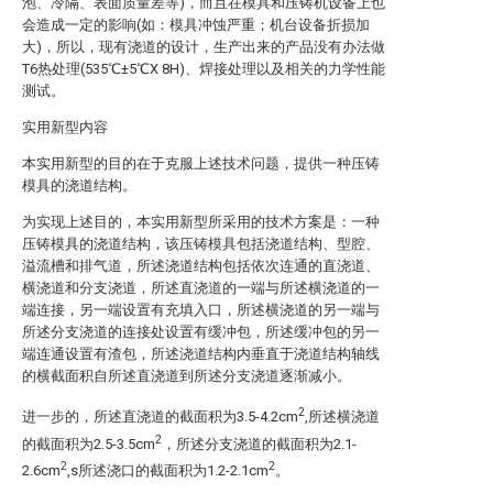
泡、冷隔、表面质量差等)，而且在模具和压铸机设备上也
会造成一定的影响(如：模具冲蚀严重；机台设备折损加
大)，所以，现有浇道的设计，生产出来的产品没有办法做
T6热处理(535℃±5℃X 8H)、焊接处理以及相关的力学性能
测试。
实用新型内容
本实用新型的目的在于克服上述技术问题，提供一种压铸
模具的浇道结构。
为实现上述目的，本实用新型所采用的技术方案是：一种
压铸模具的浇道结构，该压铸模具包括浇道结构、型腔、
溢流槽和排气道，所述浇道结构包括依次连通的直浇道、
横浇道和分支浇道，所述直浇道的一端与所述横浇道的一
端连接，另一端设置有充填入口，所述横浇道的另一端与
所述分支浇道的连接处设置有缓冲包，所述缓冲包的另一
端连通设置有渣包，所述浇道结构内垂直于浇道结构轴线
的横截面积自所述直浇道到所述分支浇道逐渐减小。
2
进一步的，所述直浇道的截面积为3.5-4.2cm
,所述横浇道
2
的截面积为2.5-3.5cm
，所述分支浇道的截面积为2.1-
2
2
2.6cm
,s所述浇口的截面积为1.2-2.1cm
。