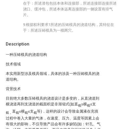
在于：所述渣包包括本体和连接部，所述连接部连接所述
浇口、缓冲包，所述本体远离连接部的一侧设置有排气
片。
9.根据权利要求1所述的压铸模具的浇道结构，其特征在
于：所述压铸模具为一模两穴。
Description
一种压铸模具的浇道结构
技术领域
本实用新型涉及模具领域，具体的涉及一种压铸模具的浇
道结构。
背景技术
目前绝大多数压铸模具的浇道设计是多变的，从直浇道到
横浇道再到支浇道的截面积是非渐缩式(如直
≥横
≤支
截
截
直
≤横
≤支
等)，这样的设计会导致金属液在充填
截，
截
截
截
过程中卷入大量的气体，在速度、压力、温度等因素上会
有很大的影响，不仅导致产品会有许多缺陷(如：针孔、气