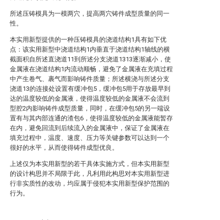
所述压铸模具为一模两穴，提高两穴铸件成型质量的同一
性。
本实用新型提供的一种压铸模具的浇道结构1具有如下优
点：该实用新型中浇道结构1内垂直于浇道结构1轴线的横
截面积自所述直浇道11到所述分支浇道1313逐渐减小，使
金属液在浇道结构1内流动顺畅，避免了金属液在充填过程
中产生卷气、裹气而影响铸件质量；所述横浇与所述分支
浇道13的连接处设置有缓冲包5，缓冲包5用于存放最早到
达的温度较低的金属液，使得温度较低的金属液不会流到
型腔2内影响铸件成型质量，同时，在缓冲包5的另一端设
置有与其内部连通的渣包6，使得温度较低的金属液能暂存
在内，避免回流到后续流入的金属液中，保证了金属液在
填充过程中，温度、速度、压力等关键参数可以达到一个
很好的水平，从而使得铸件成型优良。
上述仅为本实用新型的若干具体实施方式，但本实用新型
的设计构思并不局限于此，凡利用此构思对本实用新型进
行非实质性的改动，均应属于侵犯本实用新型保护范围的
行为。