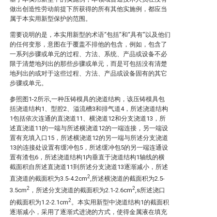
做出创造性劳动前提下所获得的所有其他实施例，都应当
属于本实用新型保护的范围。
需要说明的是，本实用新型的术语“包括”和“具有”以及他们
的任何变形，意图在于覆盖不排他的包含，例如，包含了
一系列步骤或单元的过程、方法、系统、产品或设备不必
限于清楚地列出的那些步骤或单元，而是可包括没有清楚
地列出的或对于这些过程、方法、产品或设备固有的其它
步骤或单元。
参照图1-2所示,一种压铸模具的浇道结构，该压铸模具包
括浇道结构1、型腔2、溢流槽3和排气道4，所述浇道结构
1包括依次连通的直浇道11、横浇道12和分支浇道13，所
述直浇道11的一端与所述横浇道12的一端连接，另一端设
置有充填入口15，所述横浇道12的另一端与所述分支浇道
13的连接处设置有缓冲包5，所述缓冲包5的另一端连通设
置有渣包6，所述浇道结构1内垂直于浇道结构1轴线的横
截面积自所述直浇道11到所述分支浇道13逐渐减小，所述
2
直浇道的截面积为3.5-4.2cm
,所述横浇道的截面积为2.5-
2
2
3.5cm
，所述分支浇道的截面积为2.1-2.6cm
,s所述浇口
2
的截面积为1.2-2.1cm
。本实用新型中浇道结构1的截面积
逐渐减小，采用了逐渐式进浇的方式，使得金属液在填充