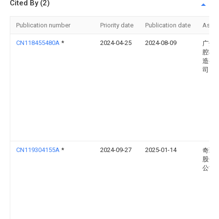
Cited By (2)
Publication number
Priority date
Publication date
Assi
CN118455480A
*
2024-04-25
2024-08-09
广州
腔模
造有
司
CN119304155A
*
2024-09-27
2025-01-14
奇瑞
股份
公司