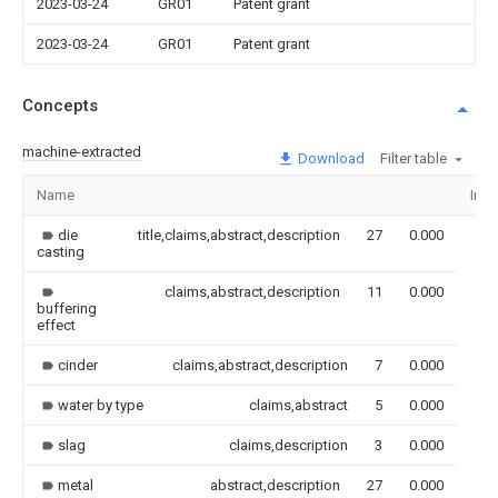
2023-03-24
GR01
Patent grant
2023-03-24
GR01
Patent grant
Concepts
machine-extracted
Download
Filter table
Name
Ima
die
title,claims,abstract,description
27
0.000
casting
claims,abstract,description
11
0.000
buffering
effect
cinder
claims,abstract,description
7
0.000
water by type
claims,abstract
5
0.000
slag
claims,description
3
0.000
metal
abstract,description
27
0.000