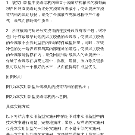
1、该实用新型中浇道结构内垂直于浇道结构轴线的横截面
积自所述直浇道到所述分支浇道逐渐减小，使金属液在浇
道结构内流动顺畅，避免了金属液在充填过程中产生卷
气、裹气而影响铸件质量；
2、所述横浇与所述分支浇道的连接处设置有缓冲包，缓冲
包用于存放最早到达的温度较低的金属液，使得温度较低
的金属液不会流到型腔内影响铸件成型质量，同时，在缓
冲包的另一端设置有与其内部连通的渣包，使得温度较低
的金属液能暂存在内，避免回流到后续流入的金属液中，
保证了金属液在填充过程中，温度、速度、压力等关键参
数可以达到一个很好的水平，从而使得铸件成型优良。
附图说明
图1为本实用新型压铸模具的浇道结构的俯视图；
图2为本实用新型浇道结构的示意图。
具体实施方式
以下将结合本实用新型实施例中的附图对本实用新型中的
技术方案进行清楚、完整地描述，显然，所描述的实施例
仅是本实用新型的一部分实施例，而不是全部的实施例。
基于本实用新型中的实施例，本领域普通技术人员在没有