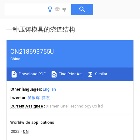
一种压铸模具的浇道结构
CN218693755U
China
Download PDF
Find Prior Art
Similar
Other languages
English
Inventor
吴振辉
龚杰
Current Assignee
Xiamen Gnell Technology Co ltd
Worldwide applications
2022
CN