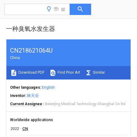
一种臭氧水发生器
CN218621064U
China
Download PDF
Find Prior Art
Similar
Other languages
English
Inventor
林天全
Current Assignee
Beierjing Medical Technology Shanghai Co ltd
Worldwide applications
2022
CN