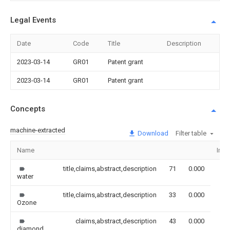
Legal Events
Date
Code
Title
Description
2023-03-14
GR01
Patent grant
2023-03-14
GR01
Patent grant
Concepts
machine-extracted
Download
Filter table
Name
Ima
title,claims,abstract,description
71
0.000
water
title,claims,abstract,description
33
0.000
Ozone
claims,abstract,description
43
0.000
diamond