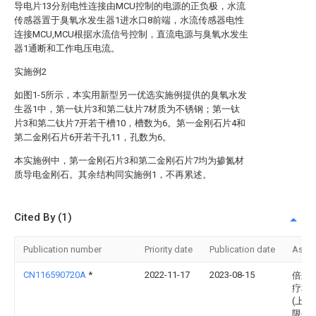
导电片13分别电性连接由MCU控制的电源的正负极，水流
传感器置于臭氧水发生器1进水口8前端，水流传感器电性
连接MCU,MCU根据水流信号控制，直流电源与臭氧水发生
器1通断和工作电压电流。
实施例2
如图1-5所示，本实用新型另一优选实施例提供的臭氧水发
生器1中，第一钛片3和第二钛片7材质为不锈钢；第一钛
片3和第二钛片7开若干槽10，槽数为6。第一金刚石片4和
第二金刚石片6开若干孔11，孔数为6。
本实施例中，第一金刚石片3和第二金刚石片7均为掺氮材
质导电金刚石。其余结构同实施例1，不再累述。
Cited By (1)
Publication number
Priority date
Publication date
Assi
CN116590720A
*
2022-11-17
2023-08-15
倍尔
疗科
(上海
限公