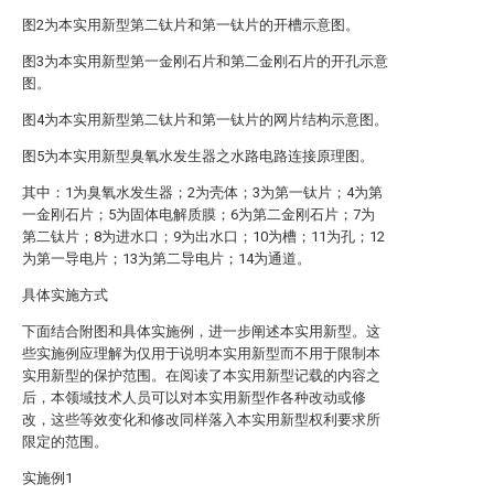
图2为本实用新型第二钛片和第一钛片的开槽示意图。
图3为本实用新型第一金刚石片和第二金刚石片的开孔示意
图。
图4为本实用新型第二钛片和第一钛片的网片结构示意图。
图5为本实用新型臭氧水发生器之水路电路连接原理图。
其中：1为臭氧水发生器；2为壳体；3为第一钛片；4为第
一金刚石片；5为固体电解质膜；6为第二金刚石片；7为
第二钛片；8为进水口；9为出水口；10为槽；11为孔；12
为第一导电片；13为第二导电片；14为通道。
具体实施方式
下面结合附图和具体实施例，进一步阐述本实用新型。这
些实施例应理解为仅用于说明本实用新型而不用于限制本
实用新型的保护范围。在阅读了本实用新型记载的内容之
后，本领域技术人员可以对本实用新型作各种改动或修
改，这些等效变化和修改同样落入本实用新型权利要求所
限定的范围。
实施例1