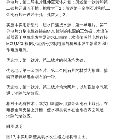
导电片，第二导电片延伸至壳体外侧；所述第一钛片和第
二钛片开设若干槽，槽数大于2；所述第一金刚石片和第二
金刚石片开设若干孔，孔数大于2。
实施本实用新型时，进水口连接水源，第一导电片、第二
导电片分别电性连接由MCU控制的电源的正负极，水流传
感器置于臭氧水发生器进水口前端，水流传感器电性连接
MCU,MCU根据水流信号控制电源与臭氧水发生器通断和工
作电压电流。
优选地，第一钛片、第二钛片的材质均为钛。
优选地，第一金刚石片、第二金刚石片的材质为掺硼、掺
磷或掺氮导电金刚石的一种。
优选地，第一钛片、第二钛片均为网片，以加强使水气流
通，消除气堵效应。
相对于现有技术，本实用新型应用掺杂金刚石上取孔，在
电极金属支架上开槽，使水和臭氧水在金刚石表面流通，
消除气堵效应。
附图说明
图1为本实用新型臭氧水发生器之结构剖面图。