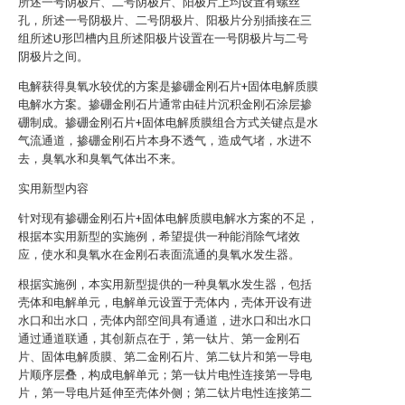
所述一号阴极片、二号阴极片、阳极片上均设置有螺丝
孔，所述一号阴极片、二号阴极片、阳极片分别插接在三
组所述U形凹槽内且所述阳极片设置在一号阴极片与二号
阴极片之间。
电解获得臭氧水较优的方案是掺硼金刚石片+固体电解质膜
电解水方案。掺硼金刚石片通常由硅片沉积金刚石涂层掺
硼制成。掺硼金刚石片+固体电解质膜组合方式关键点是水
气流通道，掺硼金刚石片本身不透气，造成气堵，水进不
去，臭氧水和臭氧气体出不来。
实用新型内容
针对现有掺硼金刚石片+固体电解质膜电解水方案的不足，
根据本实用新型的实施例，希望提供一种能消除气堵效
应，使水和臭氧水在金刚石表面流通的臭氧水发生器。
根据实施例，本实用新型提供的一种臭氧水发生器，包括
壳体和电解单元，电解单元设置于壳体内，壳体开设有进
水口和出水口，壳体内部空间具有通道，进水口和出水口
通过通道联通，其创新点在于，第一钛片、第一金刚石
片、固体电解质膜、第二金刚石片、第二钛片和第一导电
片顺序层叠，构成电解单元；第一钛片电性连接第一导电
片，第一导电片延伸至壳体外侧；第二钛片电性连接第二