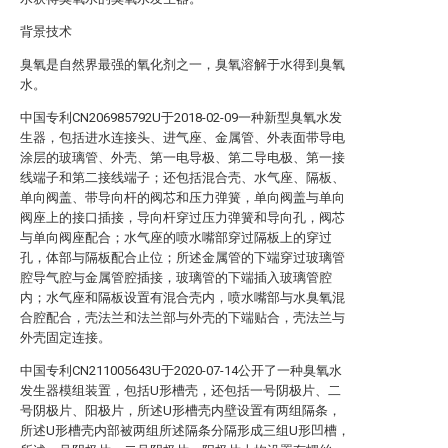
背景技术
臭氧是自然界最强的氧化剂之一，臭氧溶解于水得到臭氧
水。
中国专利CN206985792U于2018-02-09一种新型臭氧水发
生器，包括进水连接头、进气座、金属管、外表面带导电
涂层的玻璃管、外壳、第一电导极、第二导电极、第一接
线端子和第二接线端子；还包括混合壳、水气座、隔板、
单向阀盖、带导向杆的阀芯和压力弹簧，单向阀盖与单向
阀座上的接口插接，导向杆穿过压力弹簧和导向孔，阀芯
与单向阀座配合；水气座的喷水嘴部穿过隔板上的穿过
孔，体部与隔板配合止位；所述金属管的下端穿过玻璃管
腔导气腔与金属管腔插接，玻璃管的下端插入玻璃管腔
内；水气座和隔板设置有混合壳内，喷水嘴部与水臭氧混
合腔配合，壳法兰和法兰部与外壳的下端贴合，壳法兰与
外壳固定连接。
中国专利CN211005643U于2020-07-14公开了一种臭氧水
发生器模组装置，包括U形槽壳，还包括一号阴极片、二
号阴极片、阳极片，所述U形槽壳内壁设置有两组隔条，
所述U形槽壳内部被两组所述隔条分隔形成三组U形凹槽，