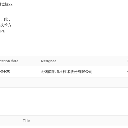
位柱22
限于此，
的技术方
之内。
ication date
Assignee
-04-30
无锡蠡湖增压技术股份有限公司
Title