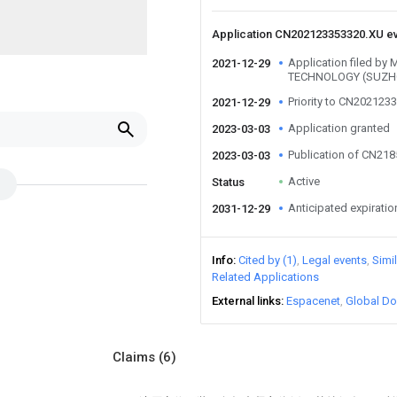
Application CN202123353320.XU e
Application filed b
2021-12-29
TECHNOLOGY (SUZH
Priority to CN202123
2021-12-29
Application granted
2023-03-03
Publication of CN21
2023-03-03
Active
Status
Anticipated expiratio
2031-12-29
Info
Cited by (1)
Legal events
Simi
Related Applications
External links
Espacenet
Global Do
Claims
(6)