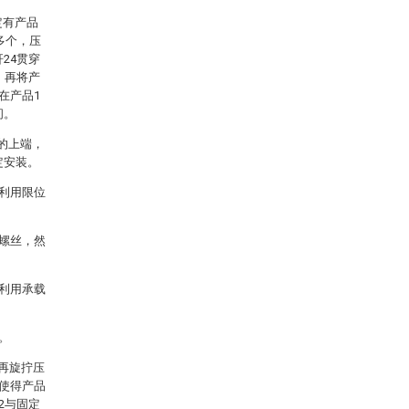
定有产品
多个，压
24贯穿
，再将产
在产品1
间。
的上端，
定安装。
。利用限位
的螺丝，然
。利用承载
。
后再旋拧压
升使得产品
2与固定