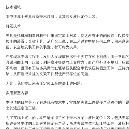
技术领域
本申请属于夹具设备技术领域，尤其涉及液压定位工装。
背景技术
夹具是指机械制造过程中用来固定加工对象，使之占有正确的位置，以接
检测的装置，又称卡具。从广义上说，在工艺过程中的任何工序，用来迅
便、安全地安装工件的装置，都可称为夹具。
在实现本申请过程中，发明人发现该技术中至少存在如下问题：由于常规
具采用由上向下压紧，利用底座提供向上支撑力，而产品外形不规则，压
不均衡，且现有工装多采用气缸驱动压头配合承载块压持固定工件，压持
够，从而造成常规的夹紧工件易使产品移位的问题。
为此，我们提出来液压定位工装解决上述问题。
实用新型内容
本申请的目的是为了解决现有技术中，常规的夹紧工件易使产品移位的问
出的液压定位工装。
为了实现上述目的，本申请采用了如下技术方案：液压定位工装，包括夹
所述夹紧主体的上部夹紧固定有产品，所述夹紧主体包括压持工件、液压