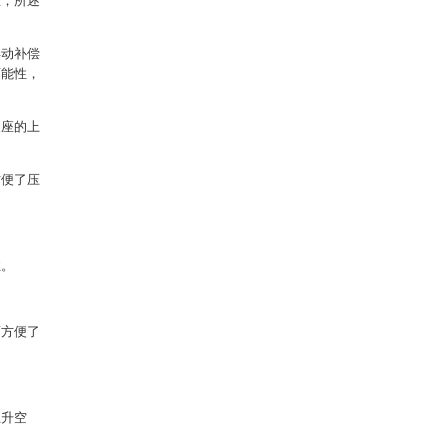
座，所述
浮动补偿
可能性，
装座的上
方便了压
性。
而方便了
上升空