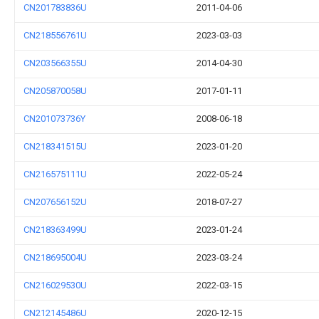
CN201783836U
2011-04-06
CN218556761U
2023-03-03
CN203566355U
2014-04-30
CN205870058U
2017-01-11
CN201073736Y
2008-06-18
CN218341515U
2023-01-20
CN216575111U
2022-05-24
CN207656152U
2018-07-27
CN218363499U
2023-01-24
CN218695004U
2023-03-24
CN216029530U
2022-03-15
CN212145486U
2020-12-15