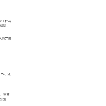
持工件与
的缝隙，
从而方便
24、液
楚、完整
的实施