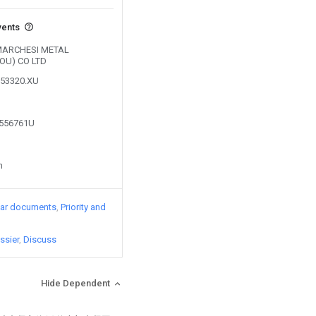
vents
y MARCHESI METAL
OU) CO LTD
353320.XU
8556761U
n
lar documents
Priority and
ssier
Discuss
Hide Dependent