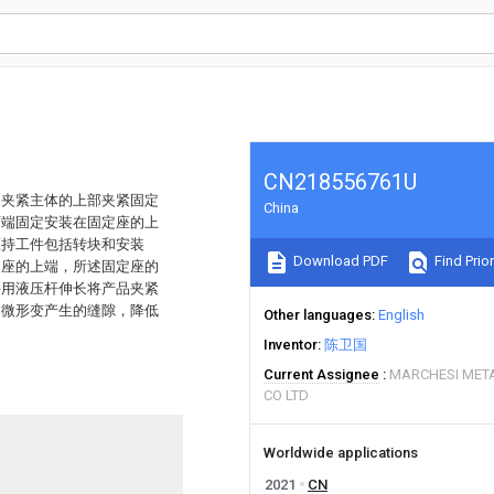
CN218556761U
述夹紧主体的上部夹紧固定
China
下端固定安装在固定座的上
压持工件包括转块和安装
Download PDF
Find Prior
定座的上端，所述固定座的
采用液压杆伸长将产品夹紧
的微形变产生的缝隙，降低
Other languages
English
Inventor
陈卫国
Current Assignee
MARCHESI MET
CO LTD
Worldwide applications
2021
CN