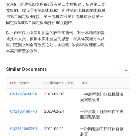
支座8，所述第四支座8设置有第二支撑板81，所述第二支
撑板81上端设置有第四电机82，所述第四电机82的电机轴
与第二固定板4连接，第三电机72和第四电机82驱动第一
固定板3和第二固定板4进行180度翻转。
以上内容仅为本实用新型的较佳实施例，对于本领域的普
通技术人员，依据本实用新型的思想，在具体实施方式及
应用范围上均会有改变之处，本说明书内容不应理解为对
本实用新型的限制。
Similar Documents
Publication
Publication Date
Title
CN115740805A
2023-03-07
一种新型龙门双机械臂激
光熔覆设备
CN218518877U
2023-02-24
一种混凝土预制构件的表
面刷毛装置
CN213166028U
2021-05-11
一种陶瓷加工用胚体修整
装置