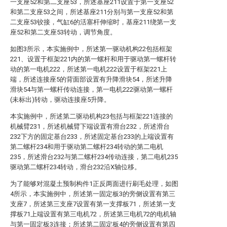
一支座52和第二支座53，所述基座211设置于第一支座52
和第二支座53之间，所述基座211分别与第一支座52和第
二支座53铰接，气缸6的活塞杆伸缩时，基座211绕第一支
座52和第二支座53转动，调节角度。
如图3所示，本实施例中，所述第一驱动机构22包括框架
221、设置于框架221内的第一螺杆和用于驱动第一螺杆转
动的第一电机222，所述第一电机222设置于框架221上
端，所述连接座5的背面部设置有升降滑块54，所述升降
滑块54与第一螺杆传动连接，第一电机222驱动第一螺杆
(未标出)转动，驱动连接座5升降。
本实施例中，所述第二驱动机构23包括与框架221连接的
机械臂231，所述机械臂下端设置有滑台232，所述滑台
232下方的固定基台233，所述固定基台233的上端设置有
第二螺杆234和用于驱动第二螺杆234转动的第二电机
235，所述滑台232与第二螺杆234传动连接，第二电机235
驱动第二螺杆234转动，滑台232沿X轴位移。
为了能够对混凝土预制构件1正反两面进行刷毛处理，如图
4所示，本实施例中，所述第一固定板3的旁侧设置有第三
支座7，所述第三支座7设置有第一支撑板71，所述第一支
撑板71上端设置有第三电机72，所述第三电机72的电机轴
与第一固定板3连接；所述第二固定板4的旁侧设置有第四