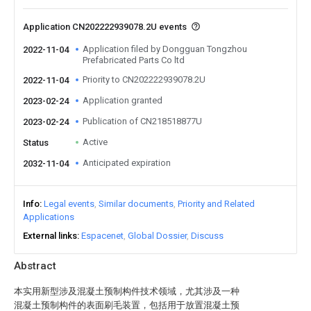
Application CN202222939078.2U events
Application filed by Dongguan Tongzhou
2022-11-04
Prefabricated Parts Co ltd
Priority to CN202222939078.2U
2022-11-04
Application granted
2023-02-24
Publication of CN218518877U
2023-02-24
Active
Status
Anticipated expiration
2032-11-04
Info
Legal events
Similar documents
Priority and Related
Applications
External links
Espacenet
Global Dossier
Discuss
Abstract
本实用新型涉及混凝土预制构件技术领域，尤其涉及一种
混凝土预制构件的表面刷毛装置，包括用于放置混凝土预