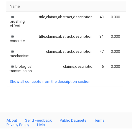
Name
Im
title,claims,abstract,description
43
0.000
brushing
effect
title,claims,abstract,description
31
0.000
concrete
claims,abstract,description
47
0.000
mechanism
biological
claims,description
6
0.000
transmission
Show all concepts from the description section
About
Send Feedback
Public Datasets
Terms
Privacy Policy
Help