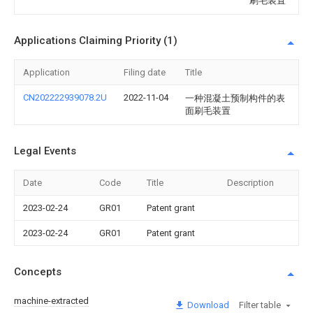
刷毛装置
Applications Claiming Priority (1)
Application
Filing date
Title
CN202222939078.2U
2022-11-04
一种混凝土预制构件的表
面刷毛装置
Legal Events
Date
Code
Title
Description
2023-02-24
GR01
Patent grant
2023-02-24
GR01
Patent grant
Concepts
machine-extracted
Download
Filter table