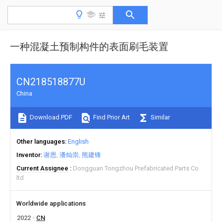
一种混凝土预制构件的表面刷毛装置
CN218518877U
China
Download PDF
Find Prior Art
Similar
Other languages
English
Inventor
谢恩
潘灿崇
熊建锋
Current Assignee
Dongguan Tongzhou Prefabricated Parts Co
ltd
Worldwide applications
2022
CN