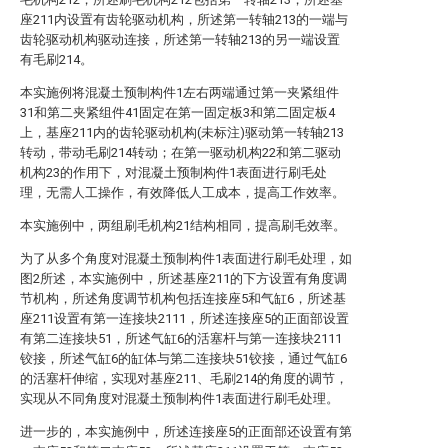
座211内设置有齿轮驱动机构，所述第一转轴213的一端与
齿轮驱动机构驱动连接，所述第一转轴213的另一端设置
有毛刷214。
本实施例将混凝土预制构件1左右两端通过第一夹紧组件
31和第二夹紧组件41固定在第一固定板3和第二固定板4
上，基座211内的齿轮驱动机构(未标注)驱动第一转轴213
转动，带动毛刷214转动；在第一驱动机构22和第二驱动
机构23的作用下，对混凝土预制构件1表面进行刷毛处
理，无需人工操作，有效降低人工成本，提高工作效率。
本实施例中，两组刷毛机构21结构相同，提高刷毛效率。
为了从多个角度对混凝土预制构件1表面进行刷毛处理，如
图2所述，本实施例中，所述基座211的下方设置有角度调
节机构，所述角度调节机构包括连接座5和气缸6，所述基
座211设置有第一连接块2111，所述连接座5的正面部设置
有第二连接块51，所述气缸6的活塞杆与第一连接块2111
铰接，所述气缸6的缸体与第二连接块51铰接，通过气缸6
的活塞杆伸缩，实现对基座211、毛刷214的角度的调节，
实现从不同角度对混凝土预制构件1表面进行刷毛处理。
进一步的，本实施例中，所述连接座5的正面部还设置有第