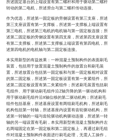
所述固定基台的上端设置有第二螺杆和用于驱动第二螺杆
转动的第二电机，所述滑台与第二螺杆传动连接。
作为优选，所述第一固定板的旁侧设置有第三支座，所述
第三支座设置有第一支撑板，所述第一支撑板上端设置有
第三电机，所述第三电机的电机轴与第一固定板连接；所
述第二固定板的旁侧设置有第四支座，所述第四支座设置
有第二支撑板，所述第二支撑板上端设置有第四电机，所
述第四电机的电机轴与第二固定板连接。
本实用新型的有益效果：一种混凝土预制构件的表面刷毛
装置，包括用于放置混凝土预制构件的放置台和刷毛装
置，所述放置台包括第一固定板和与第一固定板相对设置
的第二固定板，所述第一固定板设置有第一夹紧组件，所
述第二固定板设置有第二夹紧组件；所述刷毛装置包括刷
毛组件、用于驱动刷毛组件沿Z轴升降的第一驱动机构和
用于驱动刷毛组件沿X轴位移的第二驱动机构；所述刷毛
组件包括基座，所述基座设置有两组刷毛机构，所述刷毛
机构包括第一转轴，所述基座内设置有齿轮驱动机构，所
述第一转轴的一端与齿轮驱动机构驱动连接，所述第一转
轴的另一端设置有毛刷，本实用新型将混凝土预制构件左
右两端固定在第一固定板和第二固定板上，再通过刷毛组
件对混凝土预制构件表面进行刷毛处理，无需人工操作，