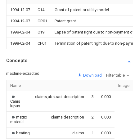
1994-12-07
C14
Grant of patent or utility model
1994-12-07
GR01
Patent grant
1998-02-04
C19
Lapse of patent right due to non-payment of th
1998-02-04
CF01
Termination of patent right due to non-payment
Concepts
machine-extracted
Download
Filter table
Name
Image
S
claims,abstract,description
3
0.000
Canis
lupus
matrix
claims,description
2
0.000
material
beating
claims
1
0.000