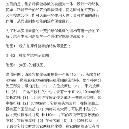
的目的是，集多种保健器械的功能为一体，设计一种结构
简单，功能齐全的经穴拍摩保健棒，使之即可拍打穴位，
又可按摩穴位，即可大面积的作用人体，又可局布的进行
作用，从而达到多功能的治疗保健目的。
为了对本实用新型的经穴拍摩保健棒的结构有进一步的了
解，结合本实用新型的一个具体实施例详叙如下：
附图1，经穴拍摩保健棒的结构示意图；
附图2，棒架的结构示意图；
附图3，为图2的侧视图。
参照附图，该经穴拍摩保健棒是一个长410mm，头端直径
40mm，尾端直径33mm的头粗尾细的圆型棒。整个棒体分
为三部分，即拍打柱［2］、穴位按摩柱［5］、手穴按摩
柱［6］，在这三段柱的中心，设有一个直径为10mm的硬
塑长芯轴［3］，用它连接固定使之成为一整体圆型棒。其
中拍打柱［2］长190mm，它的端头为圆的，在柱侧面上
设有五个圆型突起［1］为梅花点穴用，可以用来敲打穴
位；穴位按摩柱［5］长110mm，它的表面带有狼牙状的
突起，穴位按摩柱［5］在长芯轴［3］上可绕轴转动；为
了减少它转动时对其它两柱的摩擦，在它的两端还设有两