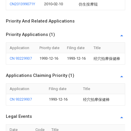
CN201399071Y
2010-02-10
仿生按摩辊
Priority And Related Applications
Priority Applications (1)
Application
Priority date
Filing date
Title
CN 93229937
1993-12-16
1993-12-16
经穴拍摩保健棒
Applications Claiming Priority (1)
Application
Filing date
Title
CN 93229937
1993-12-16
经穴拍摩保健棒
Legal Events
Date
Code
Title