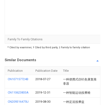
Family To Family Citations
* Cited by examiner, † Cited by third party, ‡ Family to family citation
Similar Documents
Publication
Publication Date
Title
CN107157724B
2018-07-27
一种便携式仿针灸康复推
拿器
CN110623833A
2019-12-31
一种智能运动按摩椅
CN209316475U
2019-08-30
一种足浴按摩盆