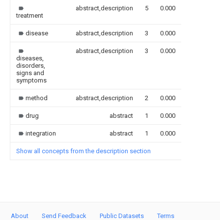
abstract,description
5
0.000
treatment
disease
abstract,description
3
0.000
abstract,description
3
0.000
diseases,
disorders,
signs and
symptoms
method
abstract,description
2
0.000
drug
abstract
1
0.000
integration
abstract
1
0.000
Show all concepts from the description section
About
Send Feedback
Public Datasets
Terms