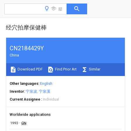
经穴拍摩保健棒
CN2184429Y
China
Download PDF
Find Prior Art
Similar
Other languages
English
Inventor
宁泉波
宁泉溪
Current Assignee
Individual
Worldwide applications
1993
CN