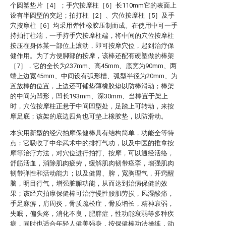
个圆塑垫片［4］；手穴按摩柱［6］长110mm它的表面上
设有半圆型的突起；拍打柱［2］、穴位按摩柱［5］及手
穴按摩柱［6］均采用弹性橡胶压制而成。在使用中可一手
持拍打柱端，一手持手穴按摩柱端，将中间的穴位按摩柱
按压在身体某一部位上滚动，即可按摩穴位，起到治疗保
健作用。为了方便脚部的按摩，该棒还配有硬塑做的棒架
［7］，它的全长为237mm、高45mm、底宽为90mm、两
端上边宽45mm、中间设有弧形槽、弧型半径为20mm、为
置放棒的位置，上边还可铺垫薄橡胶垫以防棒滑动；棒架
的中间为凹形，凹长193mm、深30mm、当棒置于架上
时，穴位按摩柱正悬于中间凹型处，足踏上可转动，来按
摩足底；该架的底边四角也可垫上橡胶垫，以防滑动。
本实用新型的经穴拍摩保健棒具有结构简单，功能全等特
点；它吸收了中华武术中的排打气功，以及中医的推拿按
摩等治疗方法，对穴位进行拍打、按摩，可以通经活络，
舒筋活血，消除肌肉疲劳，缓解肌肉韧带痉挛，增强肌肉
韧带弹性和活动能力；以及健胃、脾，宽胸理气，开窍醒
脑，明目行气，增强脏腑功能，从而达到治病保健的效
果；该经穴拍摩保健棒可治疗慢性腰肌劳损，风湿酸痛，
手足麻痹，肩周炎，骨质疏松症，骨质增长，精神衰弱，
失眠，偏头疼，消化不良，肥胖症，性功能衰弱等多种疾
病，同时也适合年轻人健美强身，按保健棒功法操练，动