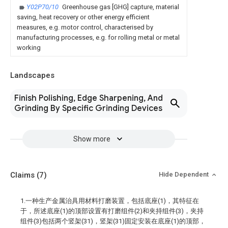
Y02P70/10
Greenhouse gas [GHG] capture, material
saving, heat recovery or other energy efficient
measures, e.g. motor control, characterised by
manufacturing processes, e.g. for rolling metal or metal
working
Landscapes
Finish Polishing, Edge Sharpening, And
Grinding By Specific Grinding Devices
Show more
Claims
(7)
Hide Dependent
1.一种生产金属治具用材料打磨装置，包括底座(1)，其特征在
于，所述底座(1)的顶部设置有打磨组件(2)和夹持组件(3)，夹持
组件(3)包括两个竖架(31)，竖架(31)固定安装在底座(1)的顶部，