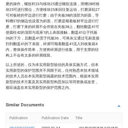
磨的操作，螺纹杆23与移块25通过螺纹连接，滑槽28对移
块25可进行限位，方便移块25来回往复运动，打磨滚轮27
可对板材的窄边进行打磨；由于夹板38的顶部为斜面，导
料槽37的侧边也设置为斜面，打磨是顺着板材窄边进行打
磨，打磨下来的碎屑不会停留在夹板38上，翻转翻盖41可
使圆柱42的顶部与底座1的上表面接触，翻盖41位于托板
36的下方，且翻盖41宽于托板36，可将灰尘通过毛刷直接
扫到翻盖41的下表面，碎屑可顺着翻盖41流入到收集箱4
内，整体操作简单，方便将碎屑进行收集，用于支撑的结
构上不会有太多的碎屑残留。
以上所述的，仅为本实用新型较佳的具体实施方式，但本
实用新型的保护范围并不局限于此，任何熟悉本技术领域
的技术人员在本实用新型揭露的技术范围内，根据本实用
新型的技术方案及其实用新型构思加以等同替换或改变，
都应涵盖在本实用新型的保护范围之内。
Similar Documents
Publication
Publication Date
Title