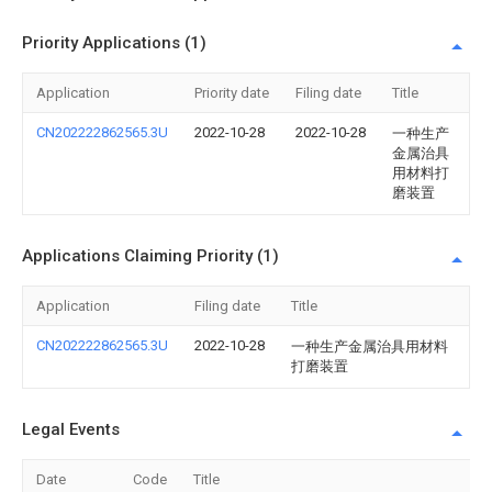
Priority Applications (1)
Application
Priority date
Filing date
Title
CN202222862565.3U
2022-10-28
2022-10-28
一种生产
金属治具
用材料打
磨装置
Applications Claiming Priority (1)
Application
Filing date
Title
CN202222862565.3U
2022-10-28
一种生产金属治具用材料
打磨装置
Legal Events
Date
Code
Title