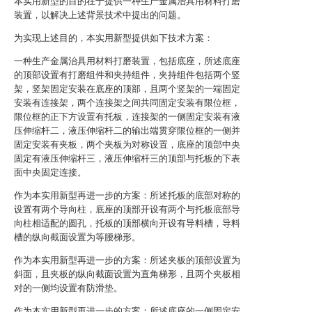
本实用新型的目的在于提供一种生产金属治具用材料打磨
装置，以解决上述背景技术中提出的问题。
为实现上述目的，本实用新型提供如下技术方案：
一种生产金属治具用材料打磨装置，包括底座，所述底座
的顶部设置有打磨组件和夹持组件，夹持组件包括两个竖
架，竖架固定安装在底座的顶部，且两个竖架的一端固定
安装有连接架，两个连接架之间共同固定安装有限位框，
限位框的正下方设置有托板，连接架的一侧固定安装有液
压伸缩杆二，液压伸缩杆二的输出端贯穿限位框的一侧并
固定安装有夹板，两个夹板为对称设置，底座的顶部中央
固定有液压伸缩杆三，液压伸缩杆三的顶部与托板的下表
面中央固定连接。
作为本实用新型再进一步的方案：所述托板的底部对称的
设置有两个导向柱，底座的顶部开设有两个与托板底部导
向柱相适配的圆孔，托板的顶部横向开设有导料槽，导料
槽的纵向截面设置为等腰梯形。
作为本实用新型再进一步的方案：所述夹板的顶部设置为
斜面，且夹板的纵向截面设置为直角梯形，且两个夹板相
对的一侧均设置有防滑垫。
作为本实用新型再进一步的方案：所述底座的一侧固定安