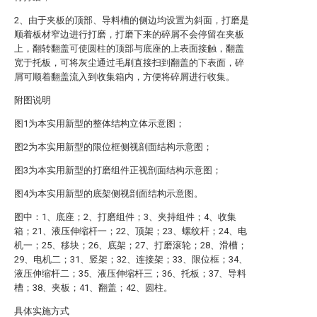
2、由于夹板的顶部、导料槽的侧边均设置为斜面，打磨是
顺着板材窄边进行打磨，打磨下来的碎屑不会停留在夹板
上，翻转翻盖可使圆柱的顶部与底座的上表面接触，翻盖
宽于托板，可将灰尘通过毛刷直接扫到翻盖的下表面，碎
屑可顺着翻盖流入到收集箱内，方便将碎屑进行收集。
附图说明
图1为本实用新型的整体结构立体示意图；
图2为本实用新型的限位框侧视剖面结构示意图；
图3为本实用新型的打磨组件正视剖面结构示意图；
图4为本实用新型的底架侧视剖面结构示意图。
图中：1、底座；2、打磨组件；3、夹持组件；4、收集
箱；21、液压伸缩杆一；22、顶架；23、螺纹杆；24、电
机一；25、移块；26、底架；27、打磨滚轮；28、滑槽；
29、电机二；31、竖架；32、连接架；33、限位框；34、
液压伸缩杆二；35、液压伸缩杆三；36、托板；37、导料
槽；38、夹板；41、翻盖；42、圆柱。
具体实施方式