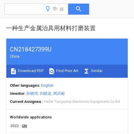
一种生产金属治具用材料打磨装置
CN218427399U
China
Download PDF
Find Prior Art
Similar
Other languages
English
Inventor
孙晓伟
刘晓龙
周武彬
Current Assignee
Hefei Tianyuntai Electronic Equipment Co ltd
Worldwide applications
2022
CN