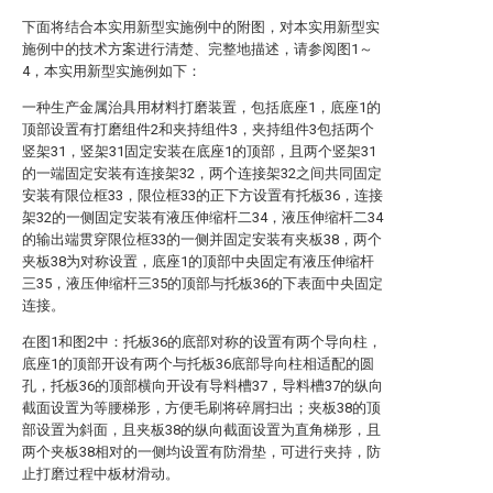
下面将结合本实用新型实施例中的附图，对本实用新型实
施例中的技术方案进行清楚、完整地描述，请参阅图1～
4，本实用新型实施例如下：
一种生产金属治具用材料打磨装置，包括底座1，底座1的
顶部设置有打磨组件2和夹持组件3，夹持组件3包括两个
竖架31，竖架31固定安装在底座1的顶部，且两个竖架31
的一端固定安装有连接架32，两个连接架32之间共同固定
安装有限位框33，限位框33的正下方设置有托板36，连接
架32的一侧固定安装有液压伸缩杆二34，液压伸缩杆二34
的输出端贯穿限位框33的一侧并固定安装有夹板38，两个
夹板38为对称设置，底座1的顶部中央固定有液压伸缩杆
三35，液压伸缩杆三35的顶部与托板36的下表面中央固定
连接。
在图1和图2中：托板36的底部对称的设置有两个导向柱，
底座1的顶部开设有两个与托板36底部导向柱相适配的圆
孔，托板36的顶部横向开设有导料槽37，导料槽37的纵向
截面设置为等腰梯形，方便毛刷将碎屑扫出；夹板38的顶
部设置为斜面，且夹板38的纵向截面设置为直角梯形，且
两个夹板38相对的一侧均设置有防滑垫，可进行夹持，防
止打磨过程中板材滑动。