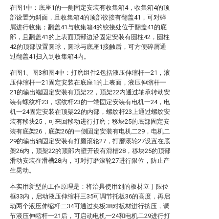
在图1中：底座1的一侧固定安装有收集箱4，收集箱4的顶
部设置为斜面，且收集箱4的顶部铰接有翻盖41，可对碎
屑进行收集；翻盖41与收集箱4的铰接处位于翻盖41的底
部，且翻盖41的上表面顶部边沿固定安装有圆柱42，圆柱
42的顶部设置圆球，圆球与底座1接触后，可方便碎屑通
过翻盖41扫入到收集箱4内。
在图1、图3和图4中：打磨组件2包括液压伸缩杆一21，液
压伸缩杆一21固定安装在底座1的上表面，液压伸缩杆一
21的输出端固定安装有顶架22，顶架22内通过轴承转动安
装有螺纹杆23，螺纹杆23的一端固定安装有电机一24，电
机一24固定安装在顶架22的内部，螺纹杆23上通过螺纹安
装有移块25，可来回移动进行打磨；移块25的底部固定安
装有底架26，底架26的一侧固定安装有电机二29，电机二
29的输出轴固定安装有打磨滚轮27，打磨滚轮27设置在底
架26内，顶架22的顶部内壁开设有滑槽28，移块25的顶部
滑动安装在滑槽28内，可对打磨滚轮27进行限位，防止产
生晃动。
本实用新型的工作原理是：将治具使用到的板材立于限位
框33内，启动液压伸缩杆三35可调节托板36的高度，再启
动两个液压伸缩杆二34可通过夹板38对板材进行挤压，调
节液压伸缩杆一21后，可启动电机一24和电机二29进行打