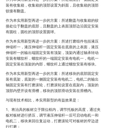
装有收集箱，收集箱的顶部设置为斜面，且收集箱的顶部
铰接有翻盖。
作为本实用新型再进一步的方案：所述翻盖与收集箱的铰
接处位于翻盖的底部，且翻盖的上表面顶部边沿固定安装
有圆柱，圆柱的顶部设置圆球。
作为本实用新型再进一步的方案：所述打磨组件包括液压
伸缩杆一，液压伸缩杆一固定安装在底座的上表面，液压
伸缩杆一的输出端固定安装有顶架，顶架内通过轴承转动
安装有螺纹杆，螺纹杆的一端固定安装有电机一，电机一
固定安装在顶架的内部，螺纹杆上通过螺纹安装有移块。
作为本实用新型再进一步的方案：所述移块的底部固定安
装有底架，底架的一侧固定安装有电机二，电机二的输出
轴固定安装有打磨滚轮，打磨滚轮设置在底架内，顶架的
顶部内壁开设有滑槽，移块的顶部滑动安装在滑槽内。
与现有技术相比，本实用新型的有益效果是：
1、将治具的板材立于限位框内，调节托板的高度，通过夹
板对板材进行挤压，调节液压伸缩杆一后可启动电机一和
电机二，移块来回往复运动，打磨滚轮可对板材的窄边进
行打磨；