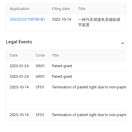
Application
Filing date
Title
CN202222708780.8U
2022-10-14
一种汽车焊接夹具辅助调
节装置
Legal Events
Date
Code
Title
2023-01-24
GR01
Patent grant
2023-01-24
GR01
Patent grant
2025-10-14
CF01
Termination of patent right due to non-payment
2025-10-14
CF01
Termination of patent right due to non-payment