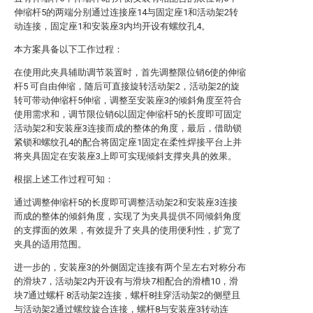
伸缩杆5的两端分别通过连接座14与固定座1和活动架2转
动连接，固定座1和安装座3内均开设有螺纹孔4。
本方案具备以下工作过程：
在使用此夹具辅助调节装置时，首先调整限位销6使的伸缩
杆5 可自由伸缩，随后可直接旋转活动架2，活动架2的旋
转可带动伸缩杆5伸缩，调整至安装座3的倾斜角度至符合
使用需求和，调节限位销6以固定伸缩杆5的长度即可固定
活动架2和安装座3连接而成的整体的角度，最后，借助锁
紧锁和螺纹孔4的配合将固定座1固定在柔性焊接平台上并
将夹具固定在安装座3上即可实现倾斜支撑夹具的效果。
根据上述工作过程可知：
通过调整伸缩杆5的长度即可调整活动架2和安装座3连接
而成的整体的倾斜角度，实现了为夹具提供不同倾斜角度
的支撑面的效果，有效提升了夹具的使用便利性，扩宽了
夹具的适用范围。
进一步的，安装座3的外侧固定连接有两个呈左右对称分布
的滑块7，活动架2内开设有与滑块7相配合的滑槽10，滑
块7通过螺杆 8活动架2连接，螺杆8挂穿活动架2的侧壁且
与活动架2通过螺纹旋合连接，螺杆8与安装座3转动连