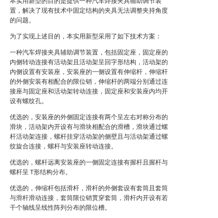
本实用新型的目的是提供一种汽车焊接夹具辅助调节装
置，解决了现有技术中固定结构的夹具无法调整夹持角度
的问题。
为了实现上述目的，本实用新型采用了如下技术方案：
一种汽车焊接夹具辅助调节装置，包括固定座，固定座的
内侧转动连接有活动架且活动架呈回字形结构，活动架的
内侧设置有安装座，安装座的一侧设置有伸缩杆，伸缩杆
的外侧安装有相配合的限位销，伸缩杆的两端分别通过连
接座与固定座和活动架转动连接，固定座和安装座内均开
设有螺纹孔。
优选的，安装座的外侧固定连接有两个呈左右对称分布的
滑块，活动架内开设有与滑块相配合的滑槽，滑块通过螺
杆活动架连接，螺杆挂穿活动架的侧壁且与活动架通过螺
纹旋合连接，螺杆与安装座转动连接。
优选的，螺杆远离安装座的一侧固定连接有握杆且握杆与
螺杆呈 T形结构分布。
优选的，伸缩杆包括滑杆，滑杆的外侧套设有套筒且套筒
与滑杆滑动连接，套筒限位销贯穿套筒，滑杆内开设有若
干个轴线呈线性阵列分布的限位槽。