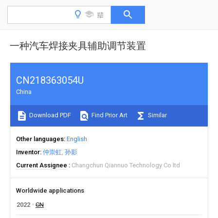
一种汽车焊接夹具辅助调节装置
CN218363054U
China
Download PDF
Find Prior Art
Similar
Other languages
English
Inventor
仲崇虹
孙影
Current Assignee
Changchun Qiannuo Technology Co ltd
Worldwide applications
2022
CN