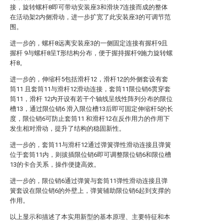
接，旋转螺杆8即可带动安装座3和滑块7连接而成的整体
在活动架2内侧滑动，进一步扩宽了此安装座3的可调节范
围。
进一步的，螺杆8远离安装座3的一侧固定连接有握杆9且
握杆 9与螺杆8呈T形结构分布，便于握持握杆9施力旋转螺
杆8。
进一步的，伸缩杆5包括滑杆12，滑杆12的外侧套设有套
筒11 且套筒11与滑杆12滑动连接，套筒11限位销6贯穿套
筒11，滑杆 12内开设有若干个轴线呈线性阵列分布的限位
槽13，通过限位销6 滑入限位槽13后即可固定伸缩杆5的长
度，限位销6可防止套筒11 和滑杆12在反作用力的作用下
发生相对滑动，提升了结构的稳固新性。
进一步的，套筒11与滑杆12通过弹簧弹性滑动连接且弹簧
位于套筒11内，则拔插限位销6即可调整限位销6和限位槽
13的卡合关系，操作便捷高效。
进一步的，限位销6通过弹簧与套筒11弹性滑动连接且弹
簧套设在限位销6的外壁上，弹簧辅助限位销6起到支撑的
作用。
以上显示和描述了本实用新型的基本原理、主要特征和本