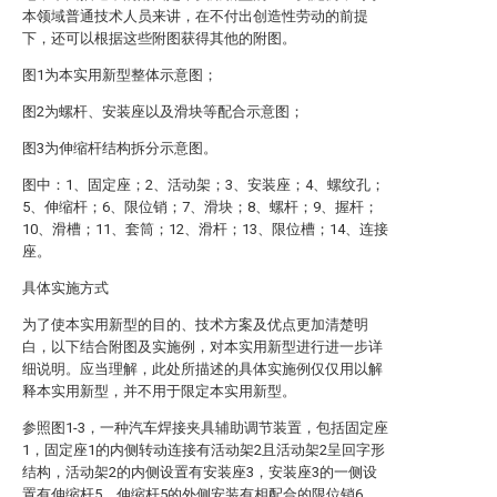
本领域普通技术人员来讲，在不付出创造性劳动的前提
下，还可以根据这些附图获得其他的附图。
图1为本实用新型整体示意图；
图2为螺杆、安装座以及滑块等配合示意图；
图3为伸缩杆结构拆分示意图。
图中：1、固定座；2、活动架；3、安装座；4、螺纹孔；
5、伸缩杆；6、限位销；7、滑块；8、螺杆；9、握杆；
10、滑槽；11、套筒；12、滑杆；13、限位槽；14、连接
座。
具体实施方式
为了使本实用新型的目的、技术方案及优点更加清楚明
白，以下结合附图及实施例，对本实用新型进行进一步详
细说明。应当理解，此处所描述的具体实施例仅仅用以解
释本实用新型，并不用于限定本实用新型。
参照图1-3，一种汽车焊接夹具辅助调节装置，包括固定座
1，固定座1的内侧转动连接有活动架2且活动架2呈回字形
结构，活动架2的内侧设置有安装座3，安装座3的一侧设
置有伸缩杆5，伸缩杆5的外侧安装有相配合的限位销6，