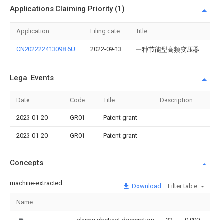
Applications Claiming Priority (1)
Application
Filing date
Title
CN202222413098.6U
2022-09-13
一种节能型高频变压器
Legal Events
Date
Code
Title
Description
2023-01-20
GR01
Patent grant
2023-01-20
GR01
Patent grant
Concepts
machine-extracted
Download
Filter table
Name
Im
claims,abstract,description
32
0.000