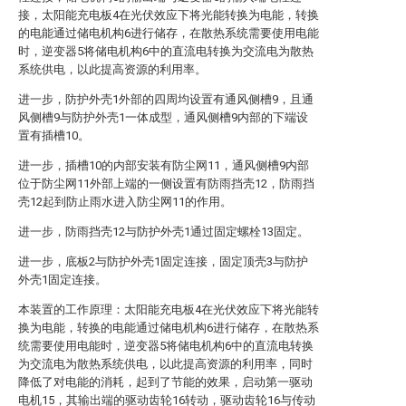
接，太阳能充电板4在光伏效应下将光能转换为电能，转换
的电能通过储电机构6进行储存，在散热系统需要使用电能
时，逆变器5将储电机构6中的直流电转换为交流电为散热
系统供电，以此提高资源的利用率。
进一步，防护外壳1外部的四周均设置有通风侧槽9，且通
风侧槽9与防护外壳1一体成型，通风侧槽9内部的下端设
置有插槽10。
进一步，插槽10的内部安装有防尘网11，通风侧槽9内部
位于防尘网11外部上端的一侧设置有防雨挡壳12，防雨挡
壳12起到防止雨水进入防尘网11的作用。
进一步，防雨挡壳12与防护外壳1通过固定螺栓13固定。
进一步，底板2与防护外壳1固定连接，固定顶壳3与防护
外壳1固定连接。
本装置的工作原理：太阳能充电板4在光伏效应下将光能转
换为电能，转换的电能通过储电机构6进行储存，在散热系
统需要使用电能时，逆变器5将储电机构6中的直流电转换
为交流电为散热系统供电，以此提高资源的利用率，同时
降低了对电能的消耗，起到了节能的效果，启动第一驱动
电机15，其输出端的驱动齿轮16转动，驱动齿轮16与传动