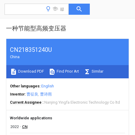
一种节能型高频变压器
CN218351240U
China
Download PDF
Find Prior Art
Similar
Other languages
English
Inventor
曹征良
曹诗雨
Current Assignee
Nanjing Yingfa Electronic Technology Co ltd
Worldwide applications
2022
CN