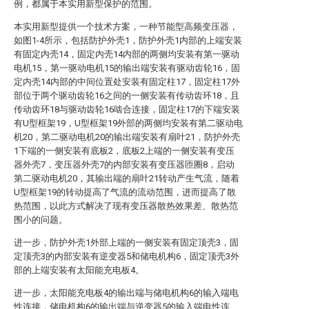
例，都属于本实用新型保护的范围。
本实用新型提供一个技术方案，一种节能型高频变压器，
如图1-4所示，包括防护外壳1，防护外壳1内部的上端安装
有固定内壳14，固定内壳14内部的两侧均安装有第一驱动
电机15，第一驱动电机15的输出端安装有驱动齿轮16，固
定内壳14内部的中间位置处安装有固定柱17，固定柱17外
部位于两个驱动齿轮16之间的一侧安装有传动齿环18，且
传动齿环18与驱动齿轮16啮合连接，固定柱17的下端安装
有U型框架19，U型框架19外部的两侧均安装有第二驱动电
机20，第二驱动电机20的输出端安装有扇叶21，防护外壳
1下端的一侧安装有底板2，底板2上端的一侧安装有变压
器外壳7，变压器外壳7的内部安装有变压器匝圈8，启动
第二驱动电机20，其输出端的扇叶21转动产生气流，随着
U型框架19的转动提高了气流的流动范围，进而提高了散
热范围，以此方式解决了现有变压器散热效果差、散热范
围小的问题。
进一步，防护外壳1外部上端的一侧安装有固定顶壳3，固
定顶壳3的内部安装有逆变器5和储电机构6，固定顶壳3外
部的上端安装有太阳能充电板4。
进一步，太阳能充电板4的输出端与储电机构6的输入端电
性连接，储电机构6的输出端与逆变器5的输入端电性连