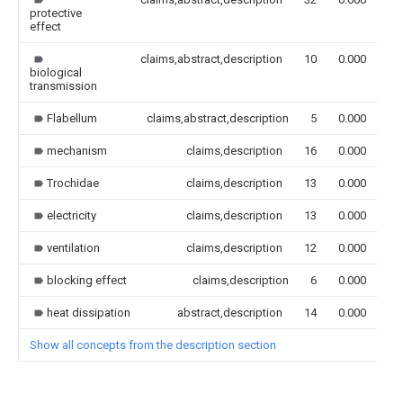
protective
effect
claims,abstract,description
10
0.000
biological
transmission
Flabellum
claims,abstract,description
5
0.000
mechanism
claims,description
16
0.000
Trochidae
claims,description
13
0.000
electricity
claims,description
13
0.000
ventilation
claims,description
12
0.000
blocking effect
claims,description
6
0.000
heat dissipation
abstract,description
14
0.000
Show all concepts from the description section