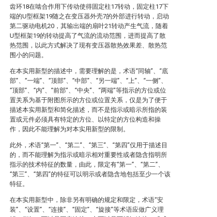
齿环18在啮合作用下传动使得固定柱17转动，固定柱17下
端的U型框架19随之在变压器外壳7的外部进行转动，启动
第二驱动电机20，其输出端的扇叶21转动产生气流，随着
U型框架19的转动提高了气流的流动范围，进而提高了散
热范围，以此方式解决了现有变压器散热效果差、散热范
围小的问题。
在本实用新型的描述中，需要理解的是，术语“同轴”、“底
部”、“一端”、“顶部”、“中部”、“另一端”、“上”、“一侧”、
“顶部”、“内”、“前部”、“中央”、“两端”等指示的方位或位
置关系为基于附图所示的方位或位置关系，仅是为了便于
描述本实用新型和简化描述，而不是指示或暗示所指的装
置或元件必须具有特定的方位、以特定的方位构造和操
作，因此不能理解为对本实用新型的限制。
此外，术语“第一”、“第二”、“第三”、“第四”仅用于描述目
的，而不能理解为指示或暗示相对重要性或者隐含指明所
指示的技术特征的数量，由此，限定有“第一”、“第二”、
“第三”、“第四”的特征可以明示或者隐含地包括至少一个该
特征。
在本实用新型中，除非另有明确的规定和限定，术语“安
装”、“设置”、“连接”、“固定”、“旋接”等术语应做广义理