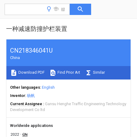
一种减速防撞护栏装置
CN218346041U
China
Download PDF
Find Prior Art
Similar
Other languages
English
Inventor
杨帆
Current Assignee
Gansu Henghe Traffic Engineering Technology
Development Co ltd
Worldwide applications
2022
CN