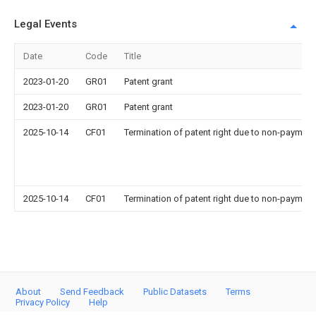
Legal Events
Date
Code
Title
2023-01-20
GR01
Patent grant
2023-01-20
GR01
Patent grant
2025-10-14
CF01
Termination of patent right due to non-payment
2025-10-14
CF01
Termination of patent right due to non-payment
About
Send Feedback
Public Datasets
Terms
Privacy Policy
Help