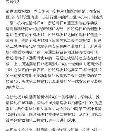
实施例2
请参阅图1-图3，本实施例与实施例1相区别的是，在安装
框3的内部设置有进一步进行缓冲的第二缓冲机构，所述第
二缓冲机构包括滑杆10，所述滑杆10竖直安装在移动板11
远离塑料转筒4一侧的安装框3内部，所述滑杆10的侧壁上
滑动连接有两个滑块14，所述滑块14之间的滑杆10侧壁上
套有用于使两个滑块14相互远离的第二缓冲弹簧12，所述
第二缓冲弹簧12的两端分别安装在两个滑块14上，所述滑
块14靠近移动板11的一端通过铰链转动连接有摆动杆16，
所述摆动杆16远离滑块14的一端通过铰链转动连接在移动
板11上，所述摆动杆16远离滑块14的一端倾斜向远离滑杆
10中心位置的一侧设置，所述滑块14远离第二缓冲弹簧12
的一端安装有用于拉动滑块14远离第二缓冲弹簧12的第二
拉簧15，所述第二拉簧15远离滑块14的一端安装在安装框
3的内壁上。
在移动板11向远离塑料转筒4的一侧移动时，移动板11推
动摆动杆16移动，摆动杆16推动滑块14沿着滑杆10的侧壁
滑动，两个滑块14相互靠近，两个滑块14对第二缓冲弹簧
12进行压缩，同时滑块14拉伸第二拉簧15，从而利用第二
缓冲弹簧12和第二拉簧15进一步进行缓冲。
与现有技术相比，利用第二缓冲弹簧12和第二拉簧15进一