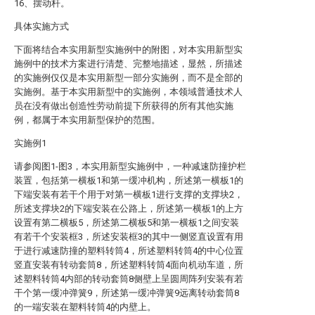
16、摆动杆。
具体实施方式
下面将结合本实用新型实施例中的附图，对本实用新型实
施例中的技术方案进行清楚、完整地描述，显然，所描述
的实施例仅仅是本实用新型一部分实施例，而不是全部的
实施例。基于本实用新型中的实施例，本领域普通技术人
员在没有做出创造性劳动前提下所获得的所有其他实施
例，都属于本实用新型保护的范围。
实施例1
请参阅图1-图3，本实用新型实施例中，一种减速防撞护栏
装置，包括第一横板1和第一缓冲机构，所述第一横板1的
下端安装有若干个用于对第一横板1进行支撑的支撑块2，
所述支撑块2的下端安装在公路上，所述第一横板1的上方
设置有第二横板5，所述第二横板5和第一横板1之间安装
有若干个安装框3，所述安装框3的其中一侧竖直设置有用
于进行减速防撞的塑料转筒4，所述塑料转筒4的中心位置
竖直安装有转动套筒8，所述塑料转筒4面向机动车道，所
述塑料转筒4内部的转动套筒8侧壁上呈圆周阵列安装有若
干个第一缓冲弹簧9，所述第一缓冲弹簧9远离转动套筒8
的一端安装在塑料转筒4的内壁上。