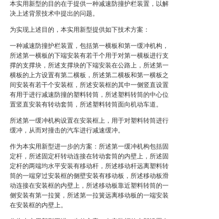
本实用新型的目的在于提供一种减速防撞护栏装置，以解
决上述背景技术中提出的问题。
为实现上述目的，本实用新型提供如下技术方案：
一种减速防撞护栏装置，包括第一横板和第一缓冲机构，
所述第一横板的下端安装有若干个用于对第一横板进行支
撑的支撑块，所述支撑块的下端安装在公路上，所述第一
横板的上方设置有第二横板，所述第二横板和第一横板之
间安装有若干个安装框，所述安装框的其中一侧竖直设置
有用于进行减速防撞的塑料转筒，所述塑料转筒的中心位
置竖直安装有转动套筒，所述塑料转筒面向机动车道。
所述第一缓冲机构设置在安装框上，用于对塑料转筒进行
缓冲，从而对撞击的汽车进行减速缓冲。
作为本实用新型进一步的方案：所述第一缓冲机构包括固
定杆，所述固定杆转动连接在转动套筒的内壁上，所述固
定杆的两端均水平安装有移动杆，所述移动杆远离塑料转
筒的一端穿过安装框的侧壁安装有移动板，所述移动板滑
动连接在安装框的内壁上，所述移动板靠近塑料转筒的一
侧安装有第一拉簧，所述第一拉簧远离移动板的一端安装
在安装框的内壁上。