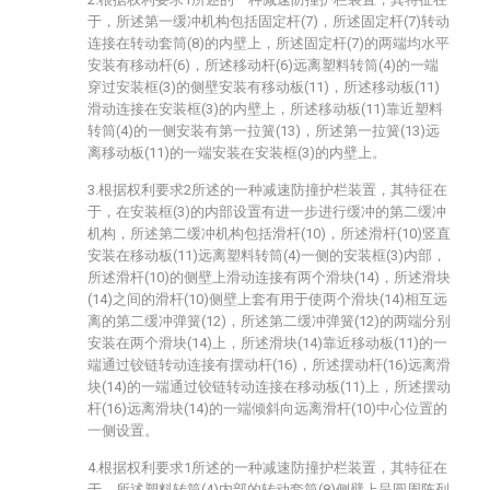
于，所述第一缓冲机构包括固定杆(7)，所述固定杆(7)转动
连接在转动套筒(8)的内壁上，所述固定杆(7)的两端均水平
安装有移动杆(6)，所述移动杆(6)远离塑料转筒(4)的一端
穿过安装框(3)的侧壁安装有移动板(11)，所述移动板(11)
滑动连接在安装框(3)的内壁上，所述移动板(11)靠近塑料
转筒(4)的一侧安装有第一拉簧(13)，所述第一拉簧(13)远
离移动板(11)的一端安装在安装框(3)的内壁上。
3.根据权利要求2所述的一种减速防撞护栏装置，其特征在
于，在安装框(3)的内部设置有进一步进行缓冲的第二缓冲
机构，所述第二缓冲机构包括滑杆(10)，所述滑杆(10)竖直
安装在移动板(11)远离塑料转筒(4)一侧的安装框(3)内部，
所述滑杆(10)的侧壁上滑动连接有两个滑块(14)，所述滑块
(14)之间的滑杆(10)侧壁上套有用于使两个滑块(14)相互远
离的第二缓冲弹簧(12)，所述第二缓冲弹簧(12)的两端分别
安装在两个滑块(14)上，所述滑块(14)靠近移动板(11)的一
端通过铰链转动连接有摆动杆(16)，所述摆动杆(16)远离滑
块(14)的一端通过铰链转动连接在移动板(11)上，所述摆动
杆(16)远离滑块(14)的一端倾斜向远离滑杆(10)中心位置的
一侧设置。
4.根据权利要求1所述的一种减速防撞护栏装置，其特征在
于，所述塑料转筒(4)内部的转动套筒(8)侧壁上呈圆周阵列