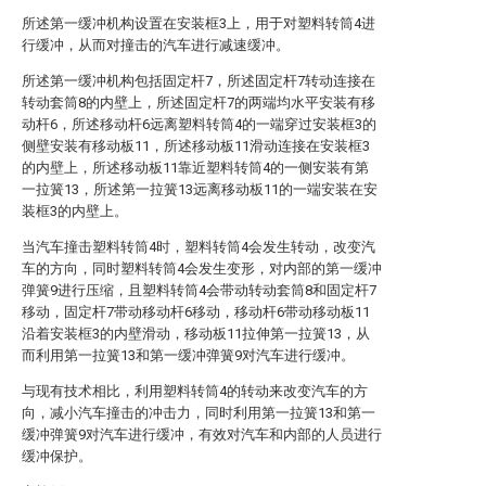
所述第一缓冲机构设置在安装框3上，用于对塑料转筒4进
行缓冲，从而对撞击的汽车进行减速缓冲。
所述第一缓冲机构包括固定杆7，所述固定杆7转动连接在
转动套筒8的内壁上，所述固定杆7的两端均水平安装有移
动杆6，所述移动杆6远离塑料转筒4的一端穿过安装框3的
侧壁安装有移动板11，所述移动板11滑动连接在安装框3
的内壁上，所述移动板11靠近塑料转筒4的一侧安装有第
一拉簧13，所述第一拉簧13远离移动板11的一端安装在安
装框3的内壁上。
当汽车撞击塑料转筒4时，塑料转筒4会发生转动，改变汽
车的方向，同时塑料转筒4会发生变形，对内部的第一缓冲
弹簧9进行压缩，且塑料转筒4会带动转动套筒8和固定杆7
移动，固定杆7带动移动杆6移动，移动杆6带动移动板11
沿着安装框3的内壁滑动，移动板11拉伸第一拉簧13，从
而利用第一拉簧13和第一缓冲弹簧9对汽车进行缓冲。
与现有技术相比，利用塑料转筒4的转动来改变汽车的方
向，减小汽车撞击的冲击力，同时利用第一拉簧13和第一
缓冲弹簧9对汽车进行缓冲，有效对汽车和内部的人员进行
缓冲保护。