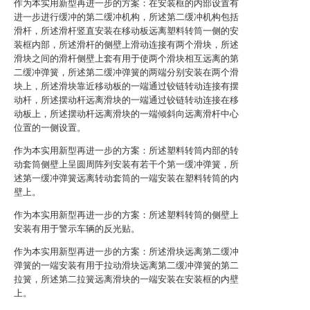
作为本实用新型再进一步的方案：在安装框的内部设置有
进一步进行缓冲的第二缓冲机构，所述第二缓冲机构包括
滑杆，所述滑杆竖直安装在移动板远离塑料转筒一侧的安
装框内部，所述滑杆的侧壁上滑动连接有两个滑块，所述
滑块之间的滑杆侧壁上套有用于使两个滑块相互远离的第
二缓冲弹簧，所述第二缓冲弹簧的两端分别安装在两个滑
块上，所述滑块靠近移动板的一端通过铰链转动连接有摆
动杆，所述摆动杆远离滑块的一端通过铰链转动连接在移
动板上，所述摆动杆远离滑块的一端倾斜向远离滑杆中心
位置的一侧设置。
作为本实用新型再进一步的方案：所述塑料转筒内部的转
动套筒侧壁上呈圆周阵列安装有若干个第一缓冲弹簧，所
述第一缓冲弹簧远离转动套筒的一端安装在塑料转筒的内
壁上。
作为本实用新型再进一步的方案：所述塑料转筒的侧壁上
安装有用于警示车辆的反光贴。
作为本实用新型再进一步的方案：所述滑块远离第二缓冲
弹簧的一端安装有用于拉动滑块远离第二缓冲弹簧的第二
拉簧，所述第二拉簧远离滑块的一端安装在安装框的内壁
上。