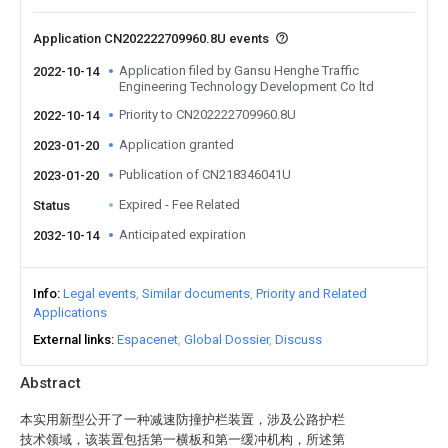
Application CN202222709960.8U events
Application filed by Gansu Henghe Traffic
2022-10-14
Engineering Technology Development Co ltd
Priority to CN202222709960.8U
2022-10-14
Application granted
2023-01-20
Publication of CN218346041U
2023-01-20
Expired - Fee Related
Status
Anticipated expiration
2032-10-14
Info
Legal events
Similar documents
Priority and Related
Applications
External links
Espacenet
Global Dossier
Discuss
Abstract
本实用新型公开了一种减速防撞护栏装置，涉及公路护栏
技术领域，该装置包括第一横板和第一缓冲机构，所述第