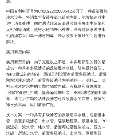
题。
中国专利申请号为CN202220288054.2公开了一种反渗透纯
净水设备，将消毒管安装在流水筒的内部，能够快速对水
进行消毒处理，同时滤芯罐及反渗透膜罐等将水中细菌和
无机物等消减，使得水得到净化处理，没有对反渗透净水
机的滤芯采用单一滤材制成、净水效果不够好的问题进行
解决。
实用新型内容
实用新型目的：为了克服以上不足，本实用新型的目的是
提供一种具有多级滤芯的反渗透净水机，结构设计合理，
在RO膜滤芯的前端、后端分别设置有前置多级滤芯、后置
颗粒活性炭滤芯，前置多级滤芯内的滤料一、滤料二、滤
料三依次对水中的大颗粒物质拦截、有机物和胶体吸附、
小颗粒物进行拦截，提高隔膜增压泵、RO膜滤芯的使用寿
命，通过后置颗粒活性炭滤芯可以改善水的口感，整体的
净水效率高，应用前景广泛。
技术方案：一种具有多级滤芯的反渗透净水机，包括进水
管、前置多级滤芯、出水管、隔膜增压泵、膜进水管、RO
膜滤芯、浓水管、纯水管、后置颗粒活性炭滤芯、压力冲
洗罐；所述进水管、前置多级滤芯、出水管、隔膜增压