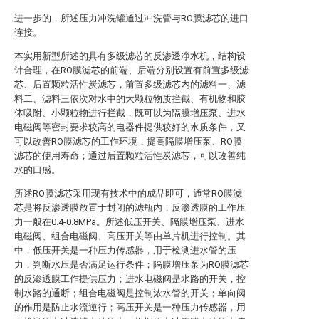
进一步的，所述压力冲洗罐通过冲洗管与RO膜滤芯的进口
连接。
本实用新型所述的具有多级滤芯的反渗透净水机，结构设
计合理，在RO膜滤芯的前端、后端分别设置有前置多级滤
芯、后置颗粒活性炭滤芯，前置多级滤芯内的滤料一、滤
料二、滤料三依次对水中的大颗粒物质拦截、有机物和胶
体吸附、小颗粒物进行拦截，既可以为隔膜增压泵、进水
电磁阀等密封要求较高的电器件提供较好的水质条件，又
可以改善RO膜滤芯的工作环境，提高隔膜增压泵、RO膜
滤芯的使用寿命；通过后置颗粒活性炭滤芯，可以改善纯
水的口感。
所述RO膜滤芯采用现有技术中的成品即可，通常RO膜滤
芯是将反渗透膜放置于封闭的滤瓶内，反渗透膜的工作压
力一般在0.4-0.8MPa。所述低压开关、隔膜增压泵、进水
电磁阀、组合电磁阀、高压开关等由单片机进行控制。其
中，低压开关是一种压力传感器，用于检测进水管的压
力，判断水压是否满足运行条件；隔膜增压泵为RO膜滤芯
的反渗透膜工作提供压力；进水电磁阀是水路的开关，控
制水路的通断；组合电磁阀是控制浓水管的开关；单向阀
的作用是防止水流逆行；高压开关是一种压力传感器，用