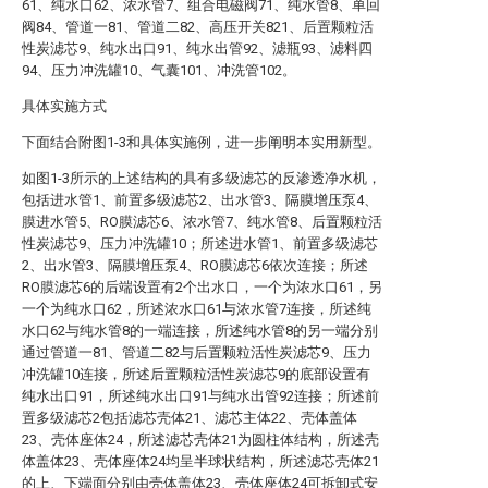
61、纯水口62、浓水管7、组合电磁阀71、纯水管8、单回
阀84、管道一81、管道二82、高压开关821、后置颗粒活
性炭滤芯9、纯水出口91、纯水出管92、滤瓶93、滤料四
94、压力冲洗罐10、气囊101、冲洗管102。
具体实施方式
下面结合附图1-3和具体实施例，进一步阐明本实用新型。
如图1-3所示的上述结构的具有多级滤芯的反渗透净水机，
包括进水管1、前置多级滤芯2、出水管3、隔膜增压泵4、
膜进水管5、RO膜滤芯6、浓水管7、纯水管8、后置颗粒活
性炭滤芯9、压力冲洗罐10；所述进水管1、前置多级滤芯
2、出水管3、隔膜增压泵4、RO膜滤芯6依次连接；所述
RO膜滤芯6的后端设置有2个出水口，一个为浓水口61，另
一个为纯水口62，所述浓水口61与浓水管7连接，所述纯
水口62与纯水管8的一端连接，所述纯水管8的另一端分别
通过管道一81、管道二82与后置颗粒活性炭滤芯9、压力
冲洗罐10连接，所述后置颗粒活性炭滤芯9的底部设置有
纯水出口91，所述纯水出口91与纯水出管92连接；所述前
置多级滤芯2包括滤芯壳体21、滤芯主体22、壳体盖体
23、壳体座体24，所述滤芯壳体21为圆柱体结构，所述壳
体盖体23、壳体座体24均呈半球状结构，所述滤芯壳体21
的上、下端面分别由壳体盖体23、壳体座体24可拆卸式安