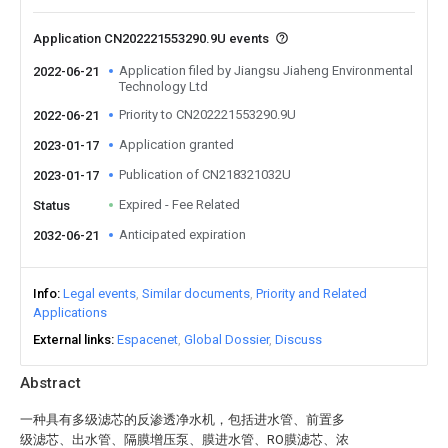
Application CN202221553290.9U events
Application filed by Jiangsu Jiaheng Environmental
2022-06-21
Technology Ltd
Priority to CN202221553290.9U
2022-06-21
Application granted
2023-01-17
Publication of CN218321032U
2023-01-17
Expired - Fee Related
Status
Anticipated expiration
2032-06-21
Info
Legal events
Similar documents
Priority and Related
Applications
External links
Espacenet
Global Dossier
Discuss
Abstract
一种具有多级滤芯的反渗透净水机，包括进水管、前置多
级滤芯、出水管、隔膜增压泵、膜进水管、RO膜滤芯、浓