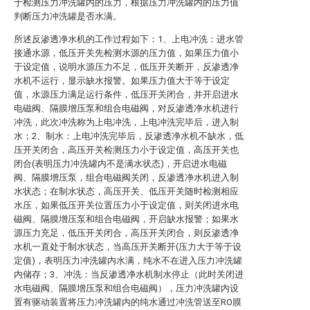
于检测压力冲洗罐内的压力，根据压力冲洗罐内的压力值
判断压力冲洗罐是否水满。
所述反渗透净水机的工作过程如下：1、上电冲洗：进水管
接通水源，低压开关先检测水源的压力值，如果压力值小
于设定值，说明水源压力不足，低压开关断开，反渗透净
水机不运行，显示缺水报警。如果压力值大于等于设定
值，水源压力满足运行条件，低压开关闭合，并开启进水
电磁阀、隔膜增压泵和组合电磁阀，对反渗透净水机进行
冲洗，此次冲洗称为上电冲洗，上电冲洗完毕后，进入制
水；2、制水：上电冲洗完毕后，反渗透净水机不缺水，低
压开关闭合，高压开关检测压力小于设定值，高压开关也
闭合(表明压力冲洗罐内不是满水状态)，开启进水电磁
阀、隔膜增压泵，组合电磁阀关闭，反渗透净水机进入制
水状态；在制水状态，高压开关、低压开关随时检测相应
水压，如果低压开关位置压力小于设定值，则关闭进水电
磁阀、隔膜增压泵和组合电磁阀，开启缺水报警；如果水
源压力充足，低压开关闭合，高压开关闭合，则反渗透净
水机一直处于制水状态，当高压开关断开(压力大于等于设
定值)，表明压力冲洗罐内水满，纯水不在进入压力冲洗罐
内储存；3、冲洗：当反渗透净水机制水停止（此时关闭进
水电磁阀、隔膜增压泵和组合电磁阀），压力冲洗罐内设
置有驱动装置将压力冲洗罐内的纯水通过冲洗管送至RO膜