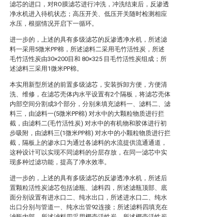
滤芯的进口，对RO膜滤芯进行冲洗，冲洗结束后，反渗透
净水机进入待机状态；高压开关、低压开关随时检测相应
水压，根据情况开启下一循环。
进一步的，上述的具有多级滤芯的反渗透净水机，所述滤
料一采用5微米PP棉，所述滤料二采用毛竹活性炭，所述
毛竹活性炭由30×200目和 80×325 目毛竹活性炭组成；所
述滤料三采用1微米PP棉。
本实用新型所述的前置多级滤芯，安装拆卸方便，方便清
洗、维修，在滤芯壳体内水平设置有2个隔板，将滤芯壳体
内部空间分割成3个部分，分别来填充滤料一、滤料二、滤
料三，由滤料一(5微米PP棉) 对水中的大颗粒物质进行拦
截，由滤料二(毛竹活性炭) 对水中的有机物和胶体进行初
步吸附，由滤料三(1微米PP棉) 对水中的小颗粒物质进行拦
截，隔板上的渗水口为通过各滤料的水流提供流通通道，
这种设计可以实现不同滤料的分层存放，在同一滤芯中实
现多种过滤功能，提高了净水效率。
进一步的，上述的具有多级滤芯的反渗透净水机，所述后
置颗粒活性炭滤芯包括滤瓶、滤料四，所述滤瓶顶部、底
面分别设置有进水口二、纯水出口，所述进水口二、纯水
出口分别与管道一、纯水出管92连接；所述滤料四填充在
滤瓶内部，所述滤料四采用椰壳活性炭，所述椰壳活性炭