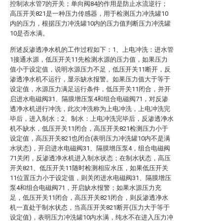
控制浓水管7的开关；单向阀84的作用是防止水流逆行；
高压开关821是一种压力传感器，用于检测压力冲洗罐10
内的压力，根据压力冲洗罐10内的压力值判断压力冲洗罐
10是否水满。
所述反渗透净水机的工作过程如下：1、上电冲洗：进水管
1接通水源，低压开关11先检测水源的压力值，如果压力
值小于设定值，说明水源压力不足，低压开关11断开，反
渗透净水机不运行，显示缺水报警。如果压力值大于等于
设定值，水源压力满足运行条件，低压开关11闭合，并开
启进水电磁阀31、隔膜增压泵4和组合电磁阀71，对反渗
透净水机进行冲洗，此次冲洗称为上电冲洗，上电冲洗完
毕后，进入制水；2、制水：上电冲洗完毕后，反渗透净水
机不缺水，低压开关11闭合，高压开关821检测压力小于
设定值，高压开关821也闭合(表明压力冲洗罐10内不是满
水状态)，开启进水电磁阀31、隔膜增压泵4，组合电磁阀
71关闭，反渗透净水机进入制水状态；在制水状态，高压
开关821、低压开关11随时检测相应水压，如果低压开关
11位置压力小于设定值，则关闭进水电磁阀31、隔膜增压
泵4和组合电磁阀71，开启缺水报警；如果水源压力充
足，低压开关11闭合，高压开关821闭合，则反渗透净水
机一直处于制水状态，当高压开关821断开(压力大于等于
设定值)，表明压力冲洗罐10内水满，纯水不在进入压力冲