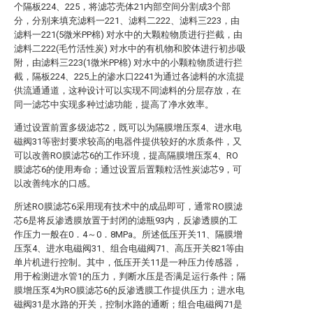
个隔板224、225，将滤芯壳体21内部空间分割成3个部
分，分别来填充滤料一221、滤料二222、滤料三223，由
滤料一221(5微米PP棉) 对水中的大颗粒物质进行拦截，由
滤料二222(毛竹活性炭) 对水中的有机物和胶体进行初步吸
附，由滤料三223(1微米PP棉) 对水中的小颗粒物质进行拦
截，隔板224、225上的渗水口2241为通过各滤料的水流提
供流通通道，这种设计可以实现不同滤料的分层存放，在
同一滤芯中实现多种过滤功能，提高了净水效率。
通过设置前置多级滤芯2，既可以为隔膜增压泵4、进水电
磁阀31等密封要求较高的电器件提供较好的水质条件，又
可以改善RO膜滤芯6的工作环境，提高隔膜增压泵4、RO
膜滤芯6的使用寿命；通过设置后置颗粒活性炭滤芯9，可
以改善纯水的口感。
所述RO膜滤芯6采用现有技术中的成品即可，通常RO膜滤
芯6是将反渗透膜放置于封闭的滤瓶93内，反渗透膜的工
作压力一般在0．4～0．8MPa。所述低压开关11、隔膜增
压泵4、进水电磁阀31、组合电磁阀71、高压开关821等由
单片机进行控制。其中，低压开关11是一种压力传感器，
用于检测进水管1的压力，判断水压是否满足运行条件；隔
膜增压泵4为RO膜滤芯6的反渗透膜工作提供压力；进水电
磁阀31是水路的开关，控制水路的通断；组合电磁阀71是