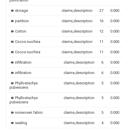
purification
storage
claims,description
27
0.000
partition
claims,description
16
0.000
Cotton
claims,description
12
0.000
Cocos nucifera
claims,description
11
0.000
Cocos nucifera
claims,description
11
0.000
infiltration
claims,description
6
0.000
infiltration
claims,description
6
0.000
Phyllostachys
claims,description
5
0.000
pubescens
Phyllostachys
claims,description
5
0.000
pubescens
nonwoven fabric
claims,description
5
0.000
sealing
claims,description
4
0.000