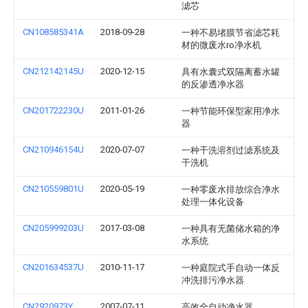
滤芯
CN108585341A
2018-09-28
一种不易堵膜节省滤芯耗
材的微废水ro净水机
CN212142145U
2020-12-15
具有水囊式双隔离蓄水罐
的反渗透净水器
CN201722230U
2011-01-26
一种节能环保型家用净水
器
CN210946154U
2020-07-07
一种干洗溶剂过滤系统及
干洗机
CN210559801U
2020-05-19
一种零废水排放综合净水
处理一体化设备
CN205999203U
2017-03-08
一种具有无菌储水箱的净
水系统
CN201634537U
2010-11-17
一种庭院式手自动一体反
冲洗排污净水器
CN2920973Y
2007-07-11
高效全自动净水器