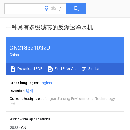
一种具有多级滤芯的反渗透净水机
CN218321032U
China
Download PDF
Find Prior Art
Similar
Other languages
English
Inventor
赵刚
Current Assignee
Jiangsu Jiaheng Environmental Technology
Ltd
Worldwide applications
2022
CN