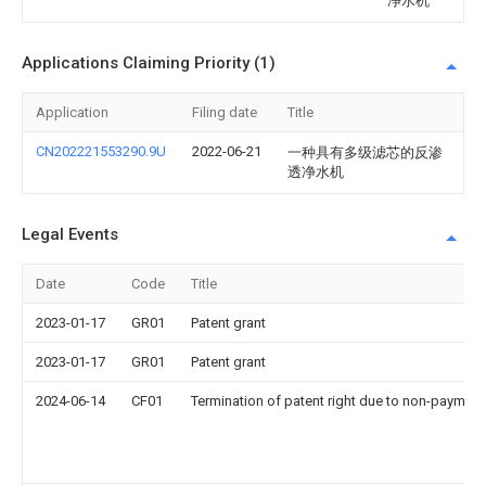
净水机
Applications Claiming Priority (1)
Application
Filing date
Title
CN202221553290.9U
2022-06-21
一种具有多级滤芯的反渗
透净水机
Legal Events
Date
Code
Title
2023-01-17
GR01
Patent grant
2023-01-17
GR01
Patent grant
2024-06-14
CF01
Termination of patent right due to non-payment