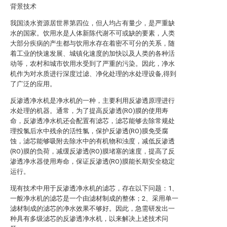
背景技术
我国淡水资源居世界第四位，但人均占有量少，是严重缺
水的国家。饮用水是人体新陈代谢不可或缺的要素，人类
大部分疾病的产生都与饮用水存在着密不可分的关系，随
着工业的快速发展、城镇化速度的加快以及人类的各种活
动等，农村和城市饮用水受到了严重的污染。因此，净水
机作为对水质进行深度过滤、净化处理的水处理设备,得到
了广泛的应用。
反渗透净水机是净水机的一种，主要利用反渗透原理进行
水处理的机器。通常，为了提高反渗透(RO)膜的使用寿
命，反渗透净水机还会配置有滤芯，滤芯能够去除常规处
理投氯后水中残余的活性氯，保护反渗透(RO)膜免受腐
蚀，滤芯能够吸附去除水中的有机物和浊度，减低反渗透
(RO)膜的负荷，减缓反渗透(RO)膜堵塞的速度，提高了反
渗透净水器使用寿命，保证反渗透(RO)膜能长期安全稳定
运行。
现有技术中用于反渗透净水机的滤芯，存在以下问题：1、
一般净水机的滤芯是一个由滤材制成的整体；2、采用单一
滤材制成的滤芯的净水效果不够好。因此，急需研发出一
种具有多级滤芯的反渗透净水机，以来解决上述技术问