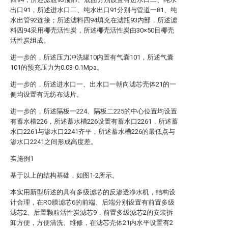
出口91，所述进水口二、纯水出口91分别与管道一81、纯
水出管92连接；所述滤料四94填充在滤瓶93内部，所述滤
料四94采用椰壳活性炭，所述椰壳活性炭由30×50目椰壳
活性炭组成。
进一步的，所述压力冲洗罐10内置有气囊101，所述气囊
101的预充压力为0.03-0.1Mpa。
进一步的，所述进水口一、出水口一朝向滤芯壳体21的一
侧均设置有无纺布滤片。
进一步的，所述隔板一224、隔板二225的中心位置均设置
有蓄水槽226，所述蓄水槽226设置有蓄水口2261，所述蓄
水口2261与渗水口2241齐平，所述蓄水槽226的最低点与
渗水口2241之间形成高度差。
实施例1
基于以上的结构基础，如图1-2所示。
本实用新型所述的具有多级滤芯的反渗透净水机，结构设
计合理，在RO膜滤芯6的前端、后端分别设置有前置多级
滤芯2、后置颗粒活性炭滤芯9，前置多级滤芯2的安装拆
卸方便，方便清洗、维修，在滤芯壳体21内水平设置有2