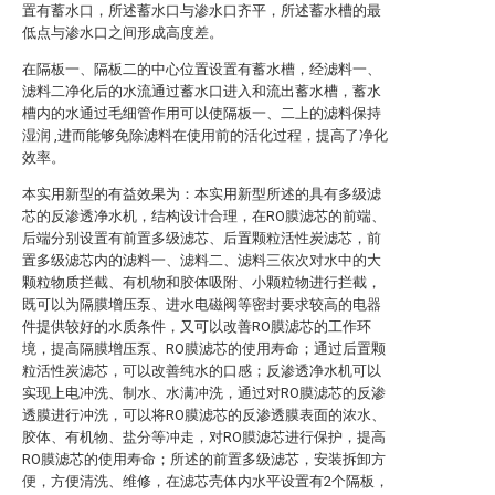
置有蓄水口，所述蓄水口与渗水口齐平，所述蓄水槽的最
低点与渗水口之间形成高度差。
在隔板一、隔板二的中心位置设置有蓄水槽，经滤料一、
滤料二净化后的水流通过蓄水口进入和流出蓄水槽，蓄水
槽内的水通过毛细管作用可以使隔板一、二上的滤料保持
湿润 ,进而能够免除滤料在使用前的活化过程，提高了净化
效率。
本实用新型的有益效果为：本实用新型所述的具有多级滤
芯的反渗透净水机，结构设计合理，在RO膜滤芯的前端、
后端分别设置有前置多级滤芯、后置颗粒活性炭滤芯，前
置多级滤芯内的滤料一、滤料二、滤料三依次对水中的大
颗粒物质拦截、有机物和胶体吸附、小颗粒物进行拦截，
既可以为隔膜增压泵、进水电磁阀等密封要求较高的电器
件提供较好的水质条件，又可以改善RO膜滤芯的工作环
境，提高隔膜增压泵、RO膜滤芯的使用寿命；通过后置颗
粒活性炭滤芯，可以改善纯水的口感；反渗透净水机可以
实现上电冲洗、制水、水满冲洗，通过对RO膜滤芯的反渗
透膜进行冲洗，可以将RO膜滤芯的反渗透膜表面的浓水、
胶体、有机物、盐分等冲走，对RO膜滤芯进行保护，提高
RO膜滤芯的使用寿命；所述的前置多级滤芯，安装拆卸方
便，方便清洗、维修，在滤芯壳体内水平设置有2个隔板，