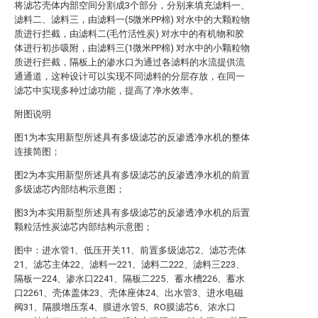
将滤芯壳体内部空间分割成3个部分，分别来填充滤料一、
滤料二、滤料三，由滤料一(5微米PP棉) 对水中的大颗粒物
质进行拦截，由滤料二(毛竹活性炭) 对水中的有机物和胶
体进行初步吸附，由滤料三(1微米PP棉) 对水中的小颗粒物
质进行拦截，隔板上的渗水口为通过各滤料的水流提供流
通通道，这种设计可以实现不同滤料的分层存放，在同一
滤芯中实现多种过滤功能，提高了净水效率。
附图说明
图1为本实用新型所述具有多级滤芯的反渗透净水机的整体
连接简图；
图2为本实用新型所述具有多级滤芯的反渗透净水机的前置
多级滤芯内部结构示意图；
图3为本实用新型所述具有多级滤芯的反渗透净水机的后置
颗粒活性炭滤芯内部结构示意图；
图中：进水管1、低压开关11、前置多级滤芯2、滤芯壳体
21、滤芯主体22、滤料一221、滤料二222、滤料三223、
隔板一224、渗水口2241、隔板二225、蓄水槽226、蓄水
口2261、壳体盖体23、壳体座体24、出水管3、进水电磁
阀31、隔膜增压泵4、膜进水管5、RO膜滤芯6、浓水口