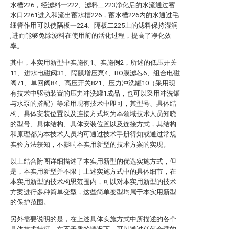
水槽226，经滤料一222、滤料二223净化后的水流通过蓄
水口2261进入和流出蓄水槽226，蓄水槽226内的水通过毛
细管作用可以使隔板一224、隔板二225上的滤料保持湿润
,进而能够免除滤料在使用前的活化过程，提高了净化效
率。
其中，本实用新型中实施例1、实施例2，所述的低压开关
11、进水电磁阀31、隔膜增压泵4、RO膜滤芯6、组合电磁
阀71、单回阀84、高压开关821、压力冲洗罐10（采用现
有技术中驱动装置的压力冲洗罐1成品，也可以采用冲洗罐
与水泵的搭配）等采用现有技术中即可，其型号、具体结
构、具体安装位置以及连接方式均为本领域技术人员知晓
的型号、具体结构、具体安装位置以及连接方式，其结构
和原理都为本技术人员均可通过技术手册得知或通过常规
实验方法获知，不影响本实用新型的技术方案的实现。
以上结合附图详细描述了本实用新型的优选实施方式，但
是，本实用新型并不限于上述实施方式中的具体细节，在
本实用新型的技术构思范围内，可以对本实用新型的技术
方案进行多种简单变型，这些简单变型均属于本实用新型
的保护范围。
另外需要说明的是，在上述具体实施方式中所描述的各个