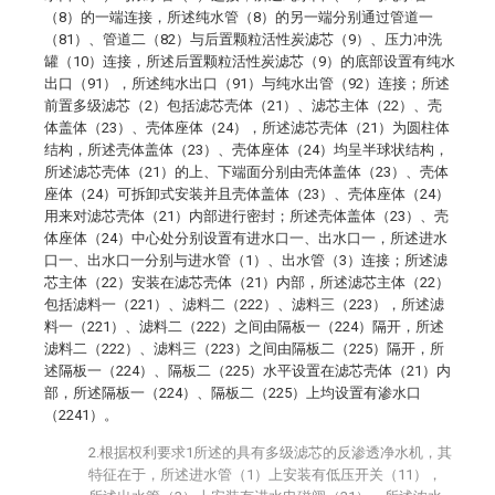
（8）的一端连接，所述纯水管（8）的另一端分别通过管道一
（81）、管道二（82）与后置颗粒活性炭滤芯（9）、压力冲洗
罐（10）连接，所述后置颗粒活性炭滤芯（9）的底部设置有纯水
出口（91），所述纯水出口（91）与纯水出管（92）连接；所述
前置多级滤芯（2）包括滤芯壳体（21）、滤芯主体（22）、壳
体盖体（23）、壳体座体（24），所述滤芯壳体（21）为圆柱体
结构，所述壳体盖体（23）、壳体座体（24）均呈半球状结构，
所述滤芯壳体（21）的上、下端面分别由壳体盖体（23）、壳体
座体（24）可拆卸式安装并且壳体盖体（23）、壳体座体（24）
用来对滤芯壳体（21）内部进行密封；所述壳体盖体（23）、壳
体座体（24）中心处分别设置有进水口一、出水口一，所述进水
口一、出水口一分别与进水管（1）、出水管（3）连接；所述滤
芯主体（22）安装在滤芯壳体（21）内部，所述滤芯主体（22）
包括滤料一（221）、滤料二（222）、滤料三（223），所述滤
料一（221）、滤料二（222）之间由隔板一（224）隔开，所述
滤料二（222）、滤料三（223）之间由隔板二（225）隔开，所
述隔板一（224）、隔板二（225）水平设置在滤芯壳体（21）内
部，所述隔板一（224）、隔板二（225）上均设置有渗水口
（2241）。
2.根据权利要求1所述的具有多级滤芯的反渗透净水机，其
特征在于，所述进水管（1）上安装有低压开关（11），