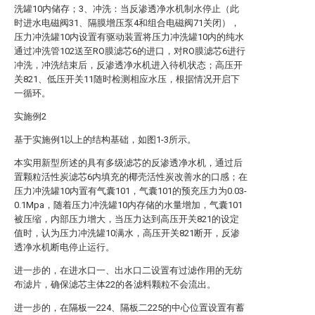
洗罐10内储存；3、冲洗：当反渗透净水机制水停止（此
时进水电磁阀31、隔膜增压泵4和组合电磁阀71关闭），
压力冲洗罐10内设置有驱动装置将压力冲洗罐10内的纯水
通过冲洗管102送至RO膜滤芯6的进口，对RO膜滤芯6进行
冲洗，冲洗结束后，反渗透净水机进入待机状态；高压开
关821、低压开关11随时检测相应水压，根据情况开启下
一循环。
实施例2
基于实施例1以上的结构基础，如图1-3所示。
本实用新型所述的具有多级滤芯的反渗透净水机，通过后
置颗粒活性炭滤芯6内填充的椰壳活性炭改善水的口感；在
压力冲洗罐10内置有气囊101，气囊101的预充压力为0.03-
0.1Mpa，随着压力冲洗罐10内存储的水量增加，气囊101
被压缩，内部压力增大，当压力达到高压开关821的设定
值时，认为压力冲洗罐10满水，高压开关821断开，反渗
透净水机断电停止运行。
进一步的，在进水口一、出水口二设置有过滤作用的无纺
布滤片，确保滤芯主体22的各滤料颗粒不会流出。
进一步的，在隔板一224、隔板二225的中心位置设置有蓄