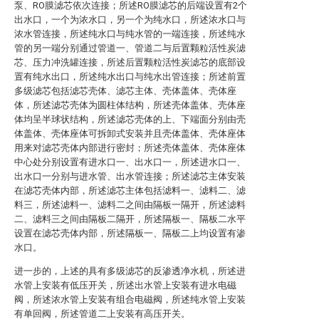
泵、RO膜滤芯依次连接；所述RO膜滤芯的后端设置有2个
出水口，一个为浓水口，另一个为纯水口，所述浓水口与
浓水管连接，所述纯水口与纯水管的一端连接，所述纯水
管的另一端分别通过管道一、管道二与后置颗粒活性炭滤
芯、压力冲洗罐连接，所述后置颗粒活性炭滤芯的底部设
置有纯水出口，所述纯水出口与纯水出管连接；所述前置
多级滤芯包括滤芯壳体、滤芯主体、壳体盖体、壳体座
体，所述滤芯壳体为圆柱体结构，所述壳体盖体、壳体座
体均呈半球状结构，所述滤芯壳体的上、下端面分别由壳
体盖体、壳体座体可拆卸式安装并且壳体盖体、壳体座体
用来对滤芯壳体内部进行密封；所述壳体盖体、壳体座体
中心处分别设置有进水口一、出水口一，所述进水口一、
出水口一分别与进水管、出水管连接；所述滤芯主体安装
在滤芯壳体内部，所述滤芯主体包括滤料一、滤料二、滤
料三，所述滤料一、滤料二之间由隔板一隔开，所述滤料
二、滤料三之间由隔板二隔开，所述隔板一、隔板二水平
设置在滤芯壳体内部，所述隔板一、隔板二上均设置有渗
水口。
进一步的，上述的具有多级滤芯的反渗透净水机，所述进
水管上安装有低压开关，所述出水管上安装有进水电磁
阀，所述浓水管上安装有组合电磁阀，所述纯水管上安装
有单回阀，所述管道二上安装有高压开关。