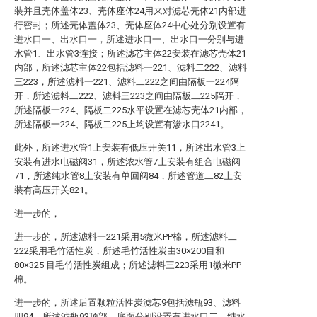
装并且壳体盖体23、壳体座体24用来对滤芯壳体21内部进
行密封；所述壳体盖体23、壳体座体24中心处分别设置有
进水口一、出水口一，所述进水口一、出水口一分别与进
水管1、出水管3连接；所述滤芯主体22安装在滤芯壳体21
内部，所述滤芯主体22包括滤料一221、滤料二222、滤料
三223，所述滤料一221、滤料二222之间由隔板一224隔
开，所述滤料二222、滤料三223之间由隔板二225隔开，
所述隔板一224、隔板二225水平设置在滤芯壳体21内部，
所述隔板一224、隔板二225上均设置有渗水口2241。
此外，所述进水管1上安装有低压开关11，所述出水管3上
安装有进水电磁阀31，所述浓水管7上安装有组合电磁阀
71，所述纯水管8上安装有单回阀84，所述管道二82上安
装有高压开关821。
进一步的，
进一步的，所述滤料一221采用5微米PP棉，所述滤料二
222采用毛竹活性炭，所述毛竹活性炭由30×200目和
80×325 目毛竹活性炭组成；所述滤料三223采用1微米PP
棉。
进一步的，所述后置颗粒活性炭滤芯9包括滤瓶93、滤料
四94，所述滤瓶93顶部、底面分别设置有进水口二、纯水