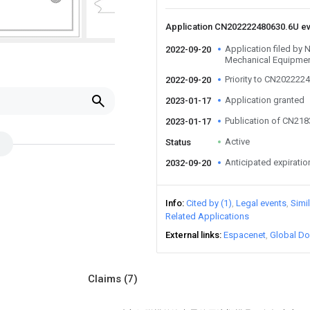
Application CN202222480630.6U e
Application filed by 
2022-09-20
Mechanical Equipmen
Priority to CN202222
2022-09-20
Application granted
2023-01-17
Publication of CN21
2023-01-17
Active
Status
Anticipated expiratio
2032-09-20
Info
Cited by (1)
Legal events
Simi
Related Applications
External links
Espacenet
Global Do
Claims
(7)