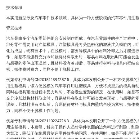
技术领域
本实用新型涉及汽车零件技术领域，具体为一种方便脱模的汽车零件用注
背景技术
汽车是由多个汽车零部件组合安装制作而成，在汽车零部件的生产过程中
部分零件需要用到注塑模具，注塑模具是将受热融化的塑液注入模腔内，
化后成型，现有技术中，在脱模时，需要等模具中的材料冷却之后才能进
作，如是不能进行充分冷却就将材料取出时，容易材料在取出时可能会发
与想要的零件出现误差，且材料没有冷却后，容易使得材料与模具内壁结
密，操作费时费力，同样不便于脱模工作。
例如专利申请号CN201811394287.5，具体为本发明公开了一种方便脱模
用注塑模具，该方便脱模的汽车零件用注塑模具，方便将成型后的模具自
同时在模具顶出过程中受力均匀，不会发生变形的情况，在使用时，如是
充分冷却就将材料取出时，容易材料在取出时可能会发生形变，与想要的
误差，且材料没有冷却后，容易使得材料与模具内壁结合较为紧密，操作
力，同样不便于脱模工作问题。
例如专利申请号CN202110224726.3，具体为本发明公开了一种方便脱模
用注塑模具，本发明，解决了操作人员对零件表面的边角料进行刮除，刮
为繁琐，降低了传统模具制造零件效率的问题，在使用时，如是不能进行