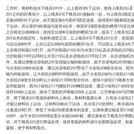
工作时，将材料放在下模具201中，让上模具3向下运动，使得上模具3以及
201之间的距离缩小，让上模具3与下模具201接触在一起，与上模具3固定
定板6同时向下运动，由于固定板6与竖杆5固定连接，使得竖杆5随着固定
下运动，并让竖杆5的底端与套管4合并，将竖杆5顶部表面的槽洞7与定位
之后将定位销8移动，使得定位销8与顶部的槽洞7合并，提高了上模具3以
201合并的稳定性，当材料成型之后，让上模具3与下模具201分开，把底部
与定位销8对齐，之后让定位销8与底部的槽洞7合并，可以防止上模具3向
之后将控制器210打开，由于控制器210分别与水泵213以及步进电机207
过控制器210可以同时让水泵213以及步进电机207开始工作，在步进电机2
作，先通过调整步进电机207实现输出轴间歇旋转，由于步进电机207的输
与大齿轮208传动连接，通过步进电机207带动了大齿轮208发生转动，因
轴为间歇旋转，让大齿轮208同时间歇旋转，由于大齿轮208与小齿轮211
大齿轮208发生转动时让小齿轮211同时发生转动，使得小齿轮211随着大齿
起间歇旋转，因为小齿轮211与螺纹杆204螺纹连接，通过小齿轮211的转
纹杆204向上运动，推动了顶部的升降板203向上运动，让升降板203与凹槽2
开，将下模具201里面的材料向上推动，将材料显露出来，只有在小齿轮21
才能让材料向上运动，让材料间歇向下运动，在水泵213使用时，将水箱20
冷凝器209打开，降低了水箱206里面液体的温度，让液体通过输送管214
205中，由于水管205环绕设置在水箱206外侧，通过液体在下模具201周围
动，对下模具201进行降温处理，使得里面的材料进行全面降温处理，加速
凝固，便于将材料取出。