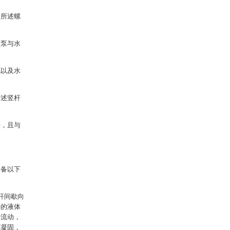
，所述螺
水泵与水
机以及水
所述竖杆
接，且与
具备以下
杆间歇向
好的液体
行流动，
的凝固，