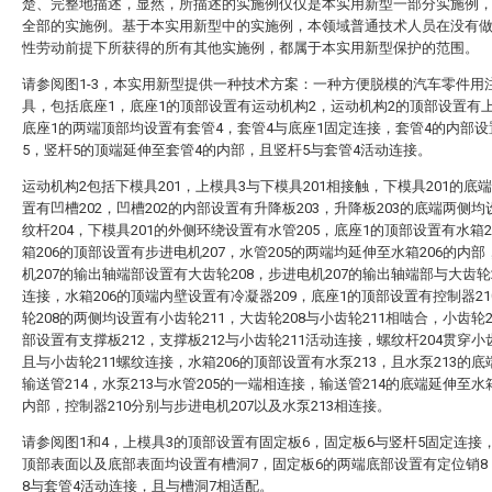
楚、完整地描述，显然，所描述的实施例仅仅是本实用新型一部分实施例
全部的实施例。基于本实用新型中的实施例，本领域普通技术人员在没有
性劳动前提下所获得的所有其他实施例，都属于本实用新型保护的范围。
请参阅图1-3，本实用新型提供一种技术方案：一种方便脱模的汽车零件用
具，包括底座1，底座1的顶部设置有运动机构2，运动机构2的顶部设置有
底座1的两端顶部均设置有套管4，套管4与底座1固定连接，套管4的内部
5，竖杆5的顶端延伸至套管4的内部，且竖杆5与套管4活动连接。
运动机构2包括下模具201，上模具3与下模具201相接触，下模具201的底
置有凹槽202，凹槽202的内部设置有升降板203，升降板203的底端两侧
纹杆204，下模具201的外侧环绕设置有水管205，底座1的顶部设置有水箱2
箱206的顶部设置有步进电机207，水管205的两端均延伸至水箱206的内
机207的输出轴端部设置有大齿轮208，步进电机207的输出轴端部与大齿轮
连接，水箱206的顶端内壁设置有冷凝器209，底座1的顶部设置有控制器21
轮208的两侧均设置有小齿轮211，大齿轮208与小齿轮211相啮合，小齿轮2
部设置有支撑板212，支撑板212与小齿轮211活动连接，螺纹杆204贯穿小齿
且与小齿轮211螺纹连接，水箱206的顶部设置有水泵213，且水泵213的
输送管214，水泵213与水管205的一端相连接，输送管214的底端延伸至水箱
内部，控制器210分别与步进电机207以及水泵213相连接。
请参阅图1和4，上模具3的顶部设置有固定板6，固定板6与竖杆5固定连接
顶部表面以及底部表面均设置有槽洞7，固定板6的两端底部设置有定位销8
8与套管4活动连接，且与槽洞7相适配。