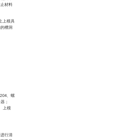
防止材料
止上模具
部的槽洞
204、螺
凝器；
3、上模
案进行清