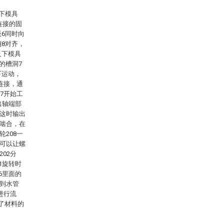
下模具
连接的固
板6同时向
销8对齐，
及下模具
的槽洞7
下运动，
相连接，通
07开始工
出轴端部
为这时输出
相啮合，在
轮208一
动可以让螺
02分
1旋转时
6里面的
进到水管
进行流
了材料的