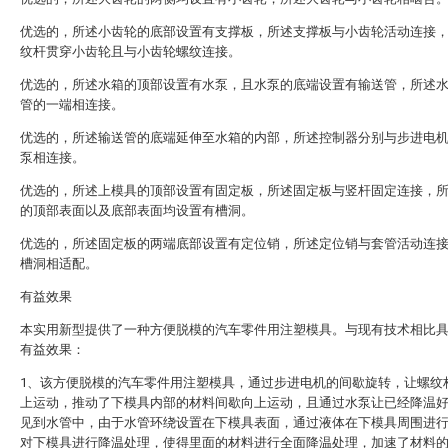
优选的，所述小齿轮的底部设置有支撑板，所述支撑板与小齿轮活动连接
纹杆贯穿小齿轮且与小齿轮螺纹连接。
优选的，所述水箱的顶部设置有水泵，且水泵的底端设置有输送管，所述
管的一端相连接。
优选的，所述输送管的底端延伸至水箱的内部，所述控制器分别与步进电
泵相连接。
优选的，所述上模具的顶部设置有固定板，所述固定板与竖杆固定连接，
的顶部表面以及底部表面均设置有槽洞。
优选的，所述固定板的两端底部设置有定位销，所述定位销与套管活动连
槽洞相适配。
有益效果
本实用新型提供了一种方便脱模的汽车零件用注塑模具。与现有技术相比
有益效果：
1、该方便脱模的汽车零件用注塑模具，通过步进电机的间歇旋转，让螺纹
上运动，推动了下模具内部的材料间歇向上运动，且通过水泵让已经降温
见到水管中，由于水管环绕设置在下模具表面，通过液体在下模具周围进
对下模具进行降温处理，使得里面的材料进行全面降温处理，加速了材料