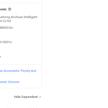
vents
Nantong Anchuan Intelligent
t Co ltd
480630.6U
8315051U
n
lar documents
Priority and
ssier
Discuss
Hide Dependent