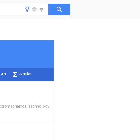
 Art
Similar
ectromechanical Technology