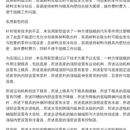
就将材料取出时，容易材料在取出时可能会发生形变，与想要的零件出现
材料没有冷却后，容易使得材料与模具内壁结合较为紧密，操作费时费力
便于脱模工作问题。
实用新型内容
针对现有技术的不足，本实用新型提供了一种方便脱模的汽车零件用注塑
决了如是不能进行充分冷却就将材料取出时，容易材料在取出时可能会发
与想要的零件出现误差，且材料没有冷却后，容易使得材料与模具内壁结
密，操作费时费力，同样不便于脱模工作问题。
为实现以上目的，本实用新型通过以下技术方案予以实现：一种方便脱模
件用注塑模具，包括底座，所述底座的顶部设置有运动机构，所述运动机
设置有上模具，所述底座的两端顶部均设置有套管，所述套管与底座固定
述套管的内部设置有竖杆，所述竖杆的顶端延伸至套管的内部，且竖杆与
连接。
所述运动机构包括下模具，所述上模具与下模具相接触，所述下模具的底
置有凹槽，所述凹槽的内部设置有升降板，所述升降板的底端两侧均设置
杆，所述下模具的外侧环绕设置有水管，所述底座的顶部设置有水箱，所
顶部设置有步进电机，所述水管的两端均延伸至水箱的内部，所述步进电
轴端部设置有大齿轮，所述步进电机的输出轴端部与大齿轮传动连接，所
顶端内壁设置有冷凝器，所述底座的顶部设置有控制器。
优选的，所述大齿轮的两侧均设置有小齿轮，所述大齿轮与小齿轮相啮合