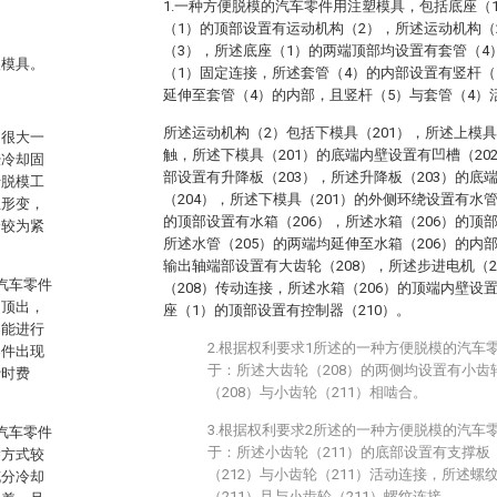
1.一种方便脱模的汽车零件用注塑模具，包括底座（
（1）的顶部设置有运动机构（2），所述运动机构（
（3），所述底座（1）的两端顶部均设置有套管（4
塑模具。
（1）固定连接，所述套管（4）的内部设置有竖杆（
延伸至套管（4）的内部，且竖杆（5）与套管（4）
所述运动机构（2）包括下模具（201），所述上模具
，很大一
触，所述下模具（201）的底端内壁设置有凹槽（20
经冷却固
部设置有升降板（203），所述升降板（203）的底
行脱模工
（204），所述下模具（201）的外侧环绕设置有水管
生形变，
的顶部设置有水箱（206），所述水箱（206）的顶
合较为紧
所述水管（205）的两端均延伸至水箱（206）的内
输出轴端部设置有大齿轮（208），所述步进电机（
的汽车零件
（208）传动连接，所述水箱（206）的顶端内壁设
动顶出，
座（1）的顶部设置有控制器（210）。
不能进行
2.根据权利要求1所述的一种方便脱模的汽车
零件出现
于：所述大齿轮（208）的两侧均设置有小齿
费时费
（208）与小齿轮（211）相啮合。
3.根据权利要求2所述的一种方便脱模的汽车
的汽车零件
于：所述小齿轮（211）的底部设置有支撑板
除方式较
（212）与小齿轮（211）活动连接，所述螺
充分冷却
（211）且与小齿轮（211）螺纹连接。