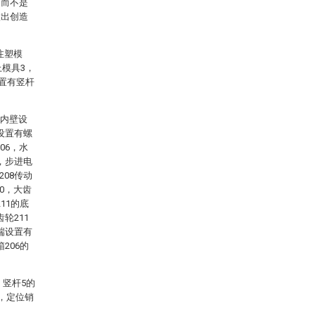
，而不是
做出创造
注塑模
上模具3，
设置有竖杆
端内壁设
均设置有螺
06，水
部，步进电
208传动
0，大齿
11的底
轮211
底端设置有
206的
，竖杆5的
，定位销