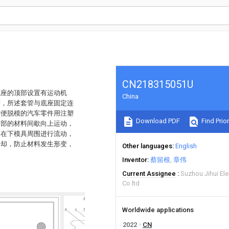
CN218315051U
底座的顶部设置有运动机
China
管，所述套管与底座固定连
方便脱模的汽车零件用注塑
Download PDF
Find Prior
内部的材料间歇向上运动，
体在下模具周围进行流动，
冷却，防止材料发生形变，
Other languages
English
Inventor
蔡留根
章伟
Current Assignee
Suzhou Jihui El
Co ltd
Worldwide applications
2022
CN