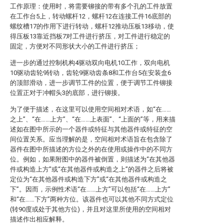
工作原理：使用时，将需要铆接的带有多个孔的工件放置
在工作台5上，转动螺杆12，螺杆12在连接工件16底部的
螺纹槽17的作用下进行转动，螺杆12推动压板13移动，使
得压板13靠近挡板7对工件进行挤压，对工件进行稳定的
固定，方便对不同形状大小的工件进行挤压；
进一步的通过控制机构4驱动双向电机10工作，双向电机
10驱动齿轮9转动，齿轮9驱动齿条8和工作台5在安装盒6
的顶部滑动，进一步调节工件的位置，便于调节工件铆接
位置正对于冲帽头3的底部，进行铆接。
为了便于描述，在这里可以使用空间相对术语，如“在……
之上”、“在……上方”、“在……上表面”、“上面的”等，用来描
述如在图中所示的一个器件或特征与其他器件或特征的空
间位置关系。应当理解的是，空间相对术语旨在包含除了
器件在图中所描述的方位之外的在使用或操作中的不同方
位。例如，如果附图中的器件被倒置，则描述为“在其他器
件或构造上方”或“在其他器件或构造之上”的器件之后将被
定位为“在其他器件或构造下方”或“在其他器件或构造之
下”。因而，示例性术语“在……上方”可以包括“在……上方”
和“在……下方”两种方位。该器件也可以其他不同方式定位
(转90度或处于其他方位)，并且对这里所使用的空间相对
描述作出相应解释。