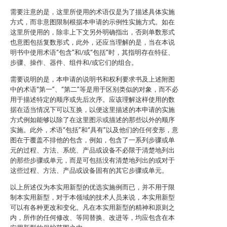
需要注意的是，这里所使用的术语仅是为了描述具体实施
方式，而非意图限制根据本申请的示例性实施方式。如在
这里所使用的，除非上下文另外明确指出，否则单数形式
也意图包括复数形式，此外，还应当理解的是，当在本说
明书中使用术语“包含”和/或“包括”时，其指明存在特征、
步骤、操作、器件、组件和/或它们的组合。
需要说明的是，本申请的说明书和权利要求书及上述附图
中的术语“第一”、“第二”等是用于区别类似的对象，而不必
用于描述特定的顺序或先后次序。应该理解这样使用的数
据在适当情况下可以互换，以便这里描述的本申请的实施
方式例如能够以除了在这里图示或描述的那些以外的顺序
实施。此外，术语“包括”和“具有”以及他们的任何变形，意
图在于覆盖不排他的包含，例如，包含了一系列步骤或单
元的过程、方法、系统、产品或设备不必限于清楚地列出
的那些步骤或单元，而是可包括没有清楚地列出的或对于
这些过程、方法、产品或设备固有的其它步骤或单元。
以上所述仅为本实用新型的优选实施例而已，并不用于限
制本实用新型，对于本领域的技术人员来说，本实用新型
可以有各种更改和变化。凡在本实用新型的精神和原则之
内，所作的任何修改、等同替换、改进等，均应包含在本