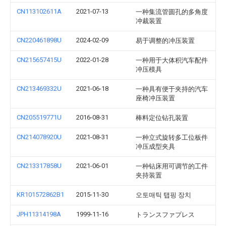
CN113102611A
2021-07-13
一种集流管圆孔的多角度
冲裁装置
CN220461898U
2024-02-09
易于调整的冲压装置
CN215657415U
2022-01-28
一种用于大体积汽车配件
冲压模具
CN213469332U
2021-06-18
一种具有便于夹持的汽车
座椅冲压装置
CN205519771U
2016-08-31
棒料定位钻孔装置
CN214078920U
2021-08-31
一种立式旋转多工位板件
冲压成型夹具
CN213317858U
2021-06-01
一种钻床用可调节的工件
夹持装置
KR101572862B1
2015-11-30
오토매틱 탭핑 장치
JPH11314198A
1999-11-16
トランスファプレス