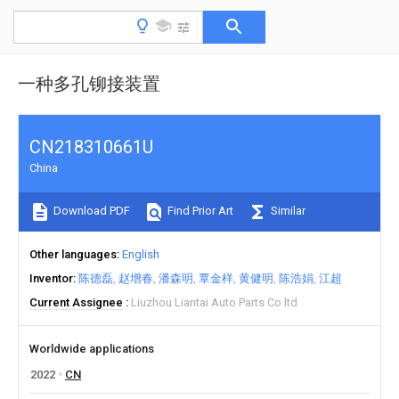
一种多孔铆接装置
CN218310661U
China
Download PDF
Find Prior Art
Similar
Other languages
English
Inventor
陈德磊
赵增春
潘森明
覃金样
黄健明
陈浩娟
江超
Current Assignee
Liuzhou Liantai Auto Parts Co ltd
Worldwide applications
2022
CN