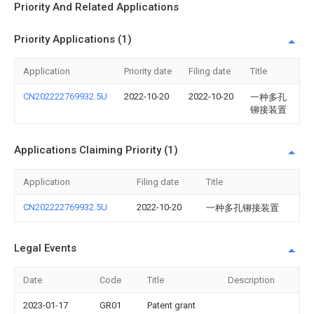
Priority And Related Applications
Priority Applications (1)
Application
Priority date
Filing date
Title
CN202222769932.5U
2022-10-20
2022-10-20
一种多孔
铆接装置
Applications Claiming Priority (1)
Application
Filing date
Title
CN202222769932.5U
2022-10-20
一种多孔铆接装置
Legal Events
Date
Code
Title
Description
2023-01-17
GR01
Patent grant