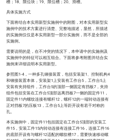
槽；18、限位块；19、限位槽；20、滑槽。
具体实施方式
下面将结合本实用新型实施例中的附图，对本实用新型实
施例中的技术方案进行清楚、完整地描述，显然，所描述
的实施例仅仅是本实用新型一部分实施例，而不是全部的
实施例。
需要说明的是，在不冲突的情况下，本申请中的实施例及
实施例中的特征可以相互组合。下面将参考附图并结合实
施例来详细说明本实用新型。
参照图1-4，一种多孔铆接装置，包括安装架1、控制机构4
和铆接装置本体，安装架1上安装有工作台5，工作台5上
安装有夹持组件，工作台5的顶部一侧固定有挡板7，夹持
组件包括安装在工作台5顶部远离挡板7一侧的固定件11，
固定件11内螺纹连接有螺杆12，螺杆12的一端转动连接有
正对挡板7的压板13，工作台5上等距开设有若干对称的
孔。
本实施例中，固定件11包括固定在工作台5顶部的安装工
件15，安装工件15内转动连接有连接工件16，连接工件16
的底部开设有与螺杆12适配的螺纹槽17，需要快速移动螺