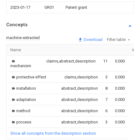
2023-01-17
GR01
Patent grant
Concepts
machine-extracted
Download
Filter table
Name
Ima
claims,abstract,description
11
0.000
mechanism
protective effect
claims,description
3
0.000
installation
abstract,description
8
0.000
adaptation
abstract,description
7
0.000
method
abstract,description
6
0.000
process
abstract,description
3
0.000
Show all concepts from the description section