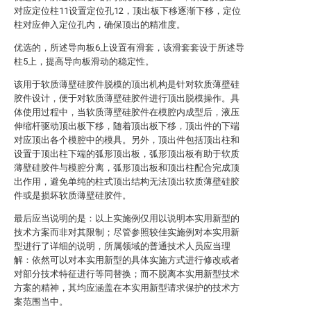
对应定位柱11设置定位孔12，顶出板下移逐渐下移，定位
柱对应伸入定位孔内，确保顶出的精准度。
优选的，所述导向板6上设置有滑套，该滑套套设于所述导
柱5上，提高导向板滑动的稳定性。
该用于软质薄壁硅胶件脱模的顶出机构是针对软质薄壁硅
胶件设计，便于对软质薄壁硅胶件进行顶出脱模操作。具
体使用过程中，当软质薄壁硅胶件在模腔内成型后，液压
伸缩杆驱动顶出板下移，随着顶出板下移，顶出件的下端
对应顶出各个模腔中的模具。另外，顶出件包括顶出柱和
设置于顶出柱下端的弧形顶出板，弧形顶出板有助于软质
薄壁硅胶件与模腔分离，弧形顶出板和顶出柱配合完成顶
出作用，避免单纯的柱式顶出结构无法顶出软质薄壁硅胶
件或是损坏软质薄壁硅胶件。
最后应当说明的是：以上实施例仅用以说明本实用新型的
技术方案而非对其限制；尽管参照较佳实施例对本实用新
型进行了详细的说明，所属领域的普通技术人员应当理
解：依然可以对本实用新型的具体实施方式进行修改或者
对部分技术特征进行等同替换；而不脱离本实用新型技术
方案的精神，其均应涵盖在本实用新型请求保护的技术方
案范围当中。