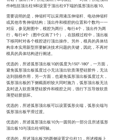
件8包括顶出柱9和设置于顶出柱9下端的弧形顶出板10。
需要说明的是，伸缩杆可以采用液压伸缩杆、电动伸缩杆
或其他市售伸缩结构；顶出件和模腔的位置和个数均一一
对应，参见附图中，模腔为两行，每行4个，顶出件为两
行，每行4个（图中仅画了1个），在脱模过程中，顶出板
下移同时对各个模腔进行顶出操作。另外，模具的具体结
构非本实用新型所要解决技术问题的关键，因此，不再对
模具的具体结构进行阐述。
优选的，所述弧形顶出板10的弧度为150°-180°，一方面，
避免弧形顶出板弧度过小无法顶出软质薄壁硅胶件，无法
达到脱模作用，另一方面，也避免弧形顶出板弧度过大，
弧形顶出板的下侧截面积较大同时施力，弧形顶出板无法
及时进入软质薄壁硅胶件和模腔之间，强行下压导致软质
薄壁硅胶损坏。
优选的，所述弧形顶出板可以设置弧形尖端，弧形尖端与
弧形顶出板平滑过渡。
优选的，所述弧形顶出板10为一圆筒的一部分且所述弧形
顶出板10与顶出柱9同轴。
优选的，所述顶出板7的两侧设置定位柱11，所述模板上