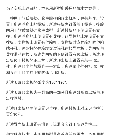
为了实现上述目的，本实用新型所采用的技术方案是：
一种用于软质薄壁硅胶件脱模的顶出机构，包括基座、设
置于所述基座上的模板，所述模板内设置若干模腔，模腔
内用于软质薄壁硅胶件成型；所述模板的下侧设置有支
柱，所述基座的上侧设置有导柱，该导柱的上端设置有支
撑板，支撑板上设置有伸缩杆，支撑板对应伸缩杆的伸缩
端开孔，伸缩杆的伸缩端穿过该孔连接导向板，导向板与
导柱滑动连接；所述导向板的下侧设置有顶出板，所述顶
出板位于模板的正上方，所述顶出板上设置有若干顶出
件，所述顶出件与模腔一一对应；所述顶出件包括顶出柱
和设置于顶出柱下端的弧形顶出板。
所述弧形顶出板的弧度为150°-180°。
所述弧形顶出板为一圆筒的一部分且所述弧形顶出板与顶
出柱同轴。
所述顶出板的两侧设置定位柱，所述模板上对应定位柱设
置定位孔。
所述导向板上设置有滑套，该滑套套设于所述导柱上。
相对现有技术，本实用新型具有的有益效果为，本实用新