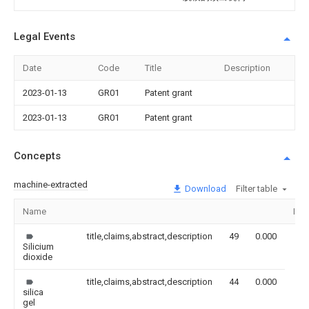
Legal Events
Date
Code
Title
Description
2023-01-13
GR01
Patent grant
2023-01-13
GR01
Patent grant
Concepts
machine-extracted
Download
Filter table
Name
Ima
title,claims,abstract,description
49
0.000
Silicium
dioxide
title,claims,abstract,description
44
0.000
silica
gel