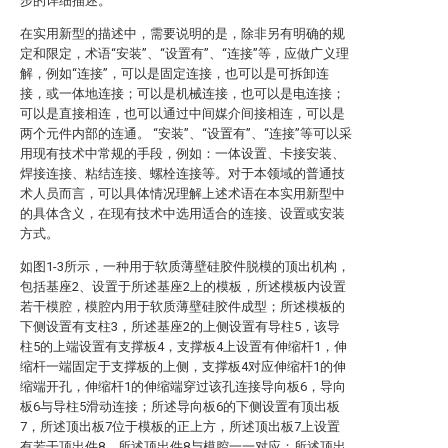
步的详细描述。
在实用新型的描述中，需要说明的是，除非另有明确的规
定和限定，术语“安装”、“设置有”、“连接”等，应做广义理
解，例如“连接”，可以是固定连接，也可以是可拆卸连
接，或一体地连接；可以是机械连接，也可以是电连接；
可以是直接相连，也可以通过中间媒介间接相连，可以是
两个元件内部的连通。 “安装”、“设置有”、“连接”等可以采
用现有技术中常规的手段，例如：一体设置、卡接安装、
焊接连接、粘结连接、螺栓连接等。对于本领域的普通技
术人员而言，可以具体情况理解上述术语在本实用新型中
的具体含义，在现有技术中选用适合的连接、设置或安装
方式。
如图1-3所示，一种用于软质薄壁硅胶件脱模的顶出机构，
包括基座2、设置于所述基座2上的模板，所述模板内设置
若干模腔，模腔内用于软质薄壁硅胶件成型；所述模板的
下侧设置有支柱3，所述基座2的上侧设置有导柱5，该导
柱5的上端设置有支撑板4，支撑板4上设置有伸缩杆1，伸
缩杆一端固定于支撑板的上侧，支撑板4对应伸缩杆1的伸
缩端开孔，伸缩杆1的伸缩端穿过该孔连接导向板6，导向
板6与导柱5滑动连接；所述导向板6的下侧设置有顶出板
7，所述顶出板7位于模板的正上方，所述顶出板7上设置
有若干顶出件8，所述顶出件8与模腔一一对应；所述顶出