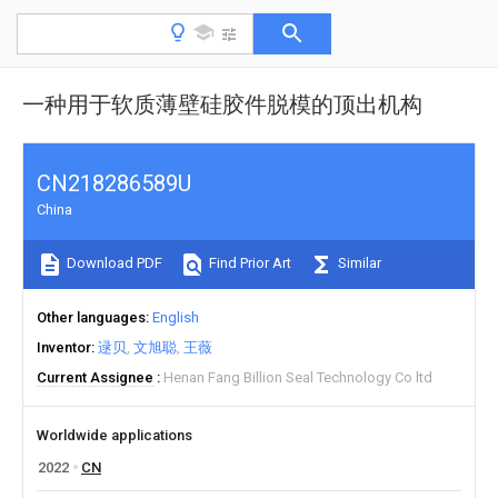
一种用于软质薄壁硅胶件脱模的顶出机构
CN218286589U
China
Download PDF
Find Prior Art
Similar
Other languages
English
Inventor
逯贝
文旭聪
王薇
Current Assignee
Henan Fang Billion Seal Technology Co ltd
Worldwide applications
2022
CN