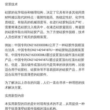
背景技术
硅胶的化学组份和物理结构，决定了它具有许多其他同类
材料难以取代的特点：吸附性能高、热稳定性好、化学性
质稳定、有较高的机械强度等。在进行硅胶制品生产时，
需要将液态硅胶注入模具中，在液态硅胶凝固后，将凝固
的硅胶件取出得到硅胶产品。为了方便硅胶件脱模，技术
人员也研发了相关的脱模装置。
例如：中国专利CN216330038U公开了一种硅胶件脱模顶
出治具，中国专利CN214294187U一种硅胶制品脱模装置
等。中国专利CN216330038U通过设置顶出镶件顶出硅胶
产品；中国专利CN214294187U通过设置顶出柱顶出硅胶
柱。但是，顶出镶件或顶出柱均是简单的块状结构，比较
适合用于硅胶柱、硅胶块等不容易损坏的硅胶产品，并不
适合应用于软质薄壁的硅胶件。
为了解决以上存在的问题，人们一直在寻求一种理想的技
术解决方案。
实用新型内容
本实用新型的目的是针对现有技术的不足，从而提供一种
用于软质薄壁硅胶件脱模的顶出机构。