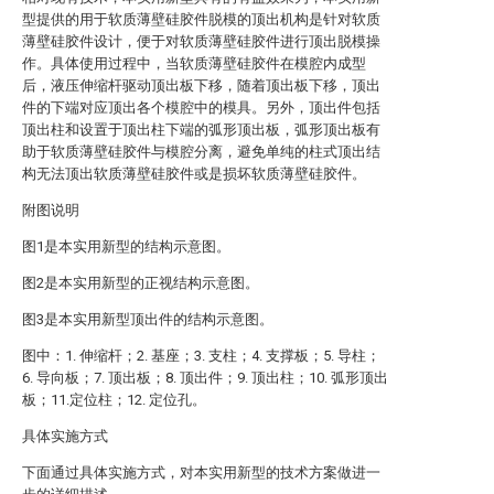
型提供的用于软质薄壁硅胶件脱模的顶出机构是针对软质
薄壁硅胶件设计，便于对软质薄壁硅胶件进行顶出脱模操
作。具体使用过程中，当软质薄壁硅胶件在模腔内成型
后，液压伸缩杆驱动顶出板下移，随着顶出板下移，顶出
件的下端对应顶出各个模腔中的模具。另外，顶出件包括
顶出柱和设置于顶出柱下端的弧形顶出板，弧形顶出板有
助于软质薄壁硅胶件与模腔分离，避免单纯的柱式顶出结
构无法顶出软质薄壁硅胶件或是损坏软质薄壁硅胶件。
附图说明
图1是本实用新型的结构示意图。
图2是本实用新型的正视结构示意图。
图3是本实用新型顶出件的结构示意图。
图中：1. 伸缩杆；2. 基座；3. 支柱；4. 支撑板；5. 导柱；
6. 导向板；7. 顶出板；8. 顶出件；9. 顶出柱；10. 弧形顶出
板；11.定位柱；12. 定位孔。
具体实施方式
下面通过具体实施方式，对本实用新型的技术方案做进一