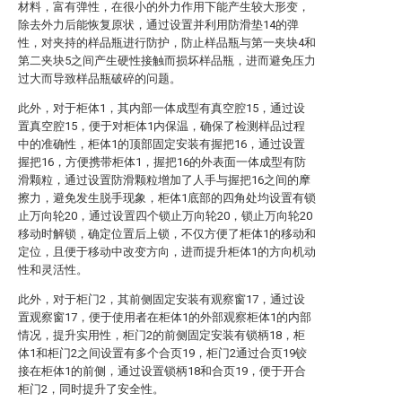
材料，富有弹性，在很小的外力作用下能产生较大形变，
除去外力后能恢复原状，通过设置并利用防滑垫14的弹
性，对夹持的样品瓶进行防护，防止样品瓶与第一夹块4和
第二夹块5之间产生硬性接触而损坏样品瓶，进而避免压力
过大而导致样品瓶破碎的问题。
此外，对于柜体1，其内部一体成型有真空腔15，通过设
置真空腔15，便于对柜体1内保温，确保了检测样品过程
中的准确性，柜体1的顶部固定安装有握把16，通过设置
握把16，方便携带柜体1，握把16的外表面一体成型有防
滑颗粒，通过设置防滑颗粒增加了人手与握把16之间的摩
擦力，避免发生脱手现象，柜体1底部的四角处均设置有锁
止万向轮20，通过设置四个锁止万向轮20，锁止万向轮20
移动时解锁，确定位置后上锁，不仅方便了柜体1的移动和
定位，且便于移动中改变方向，进而提升柜体1的方向机动
性和灵活性。
此外，对于柜门2，其前侧固定安装有观察窗17，通过设
置观察窗17，便于使用者在柜体1的外部观察柜体1的内部
情况，提升实用性，柜门2的前侧固定安装有锁柄18，柜
体1和柜门2之间设置有多个合页19，柜门2通过合页19铰
接在柜体1的前侧，通过设置锁柄18和合页19，便于开合
柜门2，同时提升了安全性。