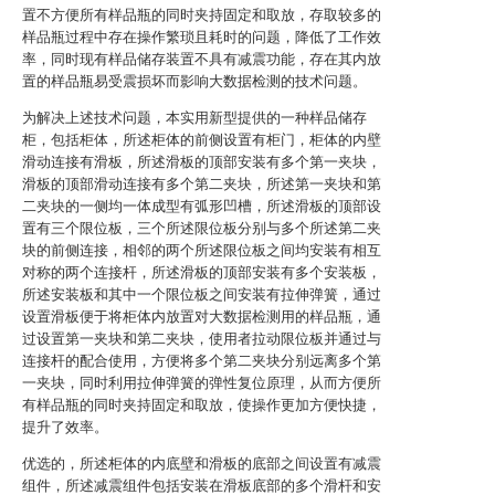
置不方便所有样品瓶的同时夹持固定和取放，存取较多的
样品瓶过程中存在操作繁琐且耗时的问题，降低了工作效
率，同时现有样品储存装置不具有减震功能，存在其内放
置的样品瓶易受震损坏而影响大数据检测的技术问题。
为解决上述技术问题，本实用新型提供的一种样品储存
柜，包括柜体，所述柜体的前侧设置有柜门，柜体的内壁
滑动连接有滑板，所述滑板的顶部安装有多个第一夹块，
滑板的顶部滑动连接有多个第二夹块，所述第一夹块和第
二夹块的一侧均一体成型有弧形凹槽，所述滑板的顶部设
置有三个限位板，三个所述限位板分别与多个所述第二夹
块的前侧连接，相邻的两个所述限位板之间均安装有相互
对称的两个连接杆，所述滑板的顶部安装有多个安装板，
所述安装板和其中一个限位板之间安装有拉伸弹簧，通过
设置滑板便于将柜体内放置对大数据检测用的样品瓶，通
过设置第一夹块和第二夹块，使用者拉动限位板并通过与
连接杆的配合使用，方便将多个第二夹块分别远离多个第
一夹块，同时利用拉伸弹簧的弹性复位原理，从而方便所
有样品瓶的同时夹持固定和取放，使操作更加方便快捷，
提升了效率。
优选的，所述柜体的内底壁和滑板的底部之间设置有减震
组件，所述减震组件包括安装在滑板底部的多个滑杆和安