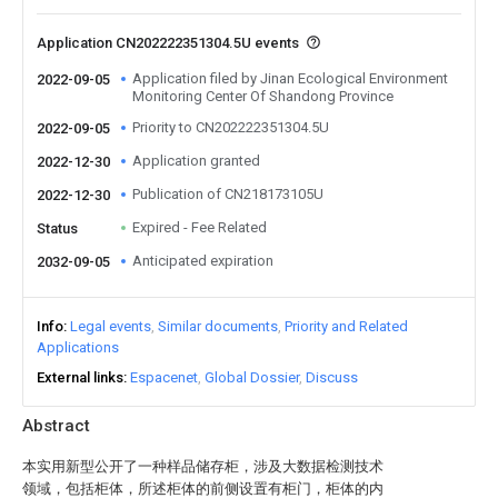
Application CN202222351304.5U events
Application filed by Jinan Ecological Environment
2022-09-05
Monitoring Center Of Shandong Province
Priority to CN202222351304.5U
2022-09-05
Application granted
2022-12-30
Publication of CN218173105U
2022-12-30
Expired - Fee Related
Status
Anticipated expiration
2032-09-05
Info
Legal events
Similar documents
Priority and Related
Applications
External links
Espacenet
Global Dossier
Discuss
Abstract
本实用新型公开了一种样品储存柜，涉及大数据检测技术
领域，包括柜体，所述柜体的前侧设置有柜门，柜体的内