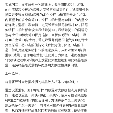
实施例二，在实施例一的基础上，参考附图2和4，柜体1
的内底壁和滑板3的底部之间设置有减震组件，减震组件包
括固定安装在滑板3底部的多个滑杆10和固定安装在柜体1
内底壁上的多个套筒11，滑杆10的外壁与套筒11的内壁滑
动连接，滑杆10和套筒11之间设置有阻尼伸缩杆12，阻尼
伸缩杆12的外部套设有压缩弹簧13，压缩弹簧13的两端分
别与滑杆10和套筒11固定连接，当柜体1受到冲击时，滑
杆10在套筒11内滑动，通过设置并利用压缩弹簧13的弹性
复位原理，将冲击的能转化成弹性势能，降低冲击的传
递，并利用阻尼伸缩杆12的阻尼效果，从而对柜体1内的
滑板3减震，使作用在滑板3上的冲击力降低，进而在柜体
1的移动过程中对滑板3上放置的大数据检测用的样品瓶减
震，避免样品瓶受震损坏而影响大数据检测的问题。
工作原理：
将需要经过大数据检测的样品放入柜体1内储存时：
通过设置滑板3便于将柜体1内放置对大数据检测用的样品
瓶，通过设置第一夹块4和第二夹块5，使用者拉动限位板
6并通过与连接杆7的配合使用，方便将多个第二夹块5分
别远离多个第一夹块4，同时利用拉伸弹簧9的弹性复位原
理，从而方便有样品瓶的同时夹持固定和取放，使操作更