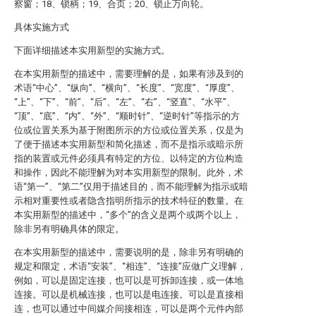
察窗；18、锁柄；19、合页；20、锁止万向轮。
具体实施方式
下面详细描述本实用新型的实施方式。
在本实用新型的描述中，需要理解的是，如果有涉及到的
术语“中心”、“纵向”、“横向”、“长度”、“宽度”、“厚度”、
“上”、“下”、“前”、“后”、“左”、“右”、“竖直”、“水平”、
“顶”、“底”、“内”、“外”、“顺时针”、“逆时针”等指示的方
位或位置关系为基于附图所示的方位或位置关系，仅是为
了便于描述本实用新型和简化描述，而不是指示或暗示所
指的装置或元件必须具有特定的方位、以特定的方位构造
和操作，因此不能理解为对本实用新型的限制。此外，术
语“第一”、“第二”仅用于描述目的，而不能理解为指示或暗
示相对重要性或者隐含指明所指示的技术特征的数量。在
本实用新型的描述中，“多个”的含义是两个或两个以上，
除非另有明确具体的限定。
在本实用新型的描述中，需要说明的是，除非另有明确的
规定和限定，术语“安装”、“相连”、“连接”应做广义理解，
例如，可以是固定连接，也可以是可拆卸连接，或一体地
连接。可以是机械连接，也可以是电连接。可以是直接相
连，也可以通过中间媒介间接相连，可以是两个元件内部