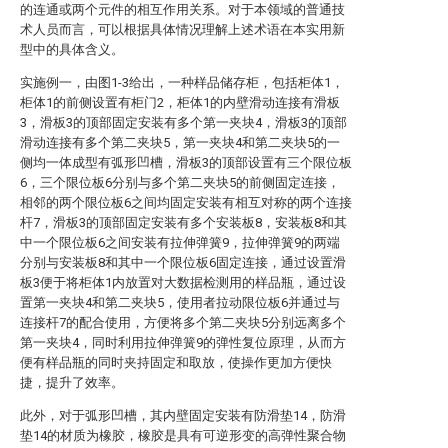
的连通或两个元件的相互作用关系。对于本领域的普通技
术人员而言，可以根据具体情况理解上述术语在本实用新
型中的具体含义。
实施例一，由图1-3给出，一种样品储存柜，包括柜体1，
柜体1的前侧设置有柜门2，柜体1的内壁滑动连接有滑板
3，滑板3的顶部固定安装有多个第一夹块4，滑板3的顶部
滑动连接有多个第二夹块5，第一夹块4和第二夹块5的一
侧均一体成型有弧形凹槽，滑板3的顶部设置有三个限位板
6，三个限位板6分别与多个第二夹块5的前侧固定连接，
相邻的两个限位板6之间均固定安装有相互对称的两个连接
杆7，滑板3的顶部固定安装有多个安装板8，安装板8和其
中一个限位板6之间安装有拉伸弹簧9，拉伸弹簧9的两端
分别与安装板8和其中一个限位板6固定连接，通过设置滑
板3便于将柜体1内放置对大数据检测用的样品瓶，通过设
置第一夹块4和第二夹块5，使用者拉动限位板6并通过与
连接杆7的配合使用，方便将多个第二夹块5分别远离多个
第一夹块4，同时利用拉伸弹簧9的弹性复位原理，从而方
便有样品瓶的同时夹持固定和取放，使操作更加方便快
捷，提升了效率。
此外，对于弧形凹槽，其内壁固定安装有防滑垫14，防滑
垫14的材质为橡胶，橡胶是具有可逆形变的高弹性聚合物