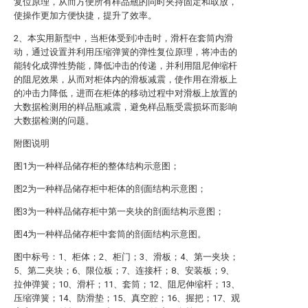
复位原理，从而方便所有样品瓶的同时夹持固定和取放，
使操作更加方便快捷，提升了效率。
2、本实用新型中，当柜体受到冲击时，滑杆在套筒内滑
动，通过设置并利用压缩弹簧的弹性复位原理，将冲击的
能转化成弹性势能，降低冲击的传递，并利用阻尼伸缩杆
的阻尼效果，从而对柜体内的滑板减震，使作用在滑板上
的冲击力降低，进而在柜体的移动过程中对滑板上放置的
大数据检测用的样品瓶减震，避免样品瓶受震损坏而影响
大数据检测的问题。
附图说明
图1为一种样品储存柜的整体结构示意图；
图2为一种样品储存柜中柜体的剖面结构示意图；
图3为一种样品储存柜中第一夹块的剖面结构示意图；
图4为一种样品储存柜中套筒的剖面结构示意图。
图中标号：1、柜体；2、柜门；3、滑板；4、第一夹块；
5、第二夹块；6、限位板；7、连接杆；8、安装板；9、
拉伸弹簧；10、滑杆；11、套筒；12、阻尼伸缩杆；13、
压缩弹簧；14、防滑垫；15、真空腔；16、握把；17、观