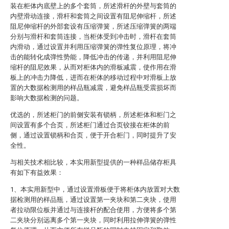
装在柜体内底壁上的多个套筒，所述滑杆的外壁与套筒的
内壁滑动连接，滑杆和套筒之间设置有阻尼伸缩杆，所述
阻尼伸缩杆的外部套设有压缩弹簧，所述压缩弹簧的两端
分别与滑杆和套筒连接，当柜体受到冲击时，滑杆在套筒
内滑动，通过设置并利用压缩弹簧的弹性复位原理，将冲
击的能转化成弹性势能，降低冲击的传递，并利用阻尼伸
缩杆的阻尼效果，从而对柜体内的滑板减震，使作用在滑
板上的冲击力降低，进而在柜体的移动过程中对滑板上放
置的大数据检测用的样品瓶减震，避免样品瓶受震损坏而
影响大数据检测的问题。
优选的，所述柜门的前侧安装有锁柄，所述柜体和柜门之
间设置有多个合页，所述柜门通过合页铰接在柜体的前
侧，通过设置锁柄和合页，便于开合柜门，同时提升了安
全性。
与相关技术相比较，本实用新型提供的一种样品储存柜具
有如下有益效果：
1、本实用新型中，通过设置滑板便于将柜体内放置对大数
据检测用的样品瓶，通过设置第一夹块和第二夹块，使用
者拉动限位板并通过与连接杆的配合使用，方便将多个第
二夹块分别远离多个第一夹块，同时利用拉伸弹簧的弹性