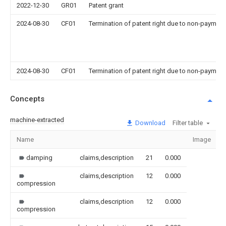
2022-12-30
GR01
Patent grant
2024-08-30
CF01
Termination of patent right due to non-payment
2024-08-30
CF01
Termination of patent right due to non-payment
Concepts
machine-extracted
Download
Filter table
Name
Image
damping
claims,description
21
0.000
claims,description
12
0.000
compression
claims,description
12
0.000
compression