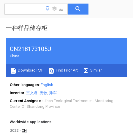
一种样品储存柜
CN218173105U
China
Download PDF
Find Prior Art
Similar
Other languages
English
Inventor
王文君
庞敏
孙军
Current Assignee
Jinan Ecological Environment Monitoring
Center Of Shandong Province
Worldwide applications
2022
CN