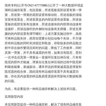
现有专利(公开号CN214777588U)公开了一种大数据环境监
测样品储存装置，包括底板，所述底板底部设置有第一弹
簧，所述第一弹簧的底部设置有移动轮，所述底板的顶端
安装有装置盒，所述装置盒的内部设置有放置板，所述放
置板的底部安装有连接块，所述连接块的内部滑动连接有
连接杆，所述连接杆的外侧转动连接有支撑腿，所述支撑
腿的的内部设置有调节螺钉；上述方案实施过程中，虽然
可将样品瓶夹持，然而却需要分别拉动每个夹块，不方便
所有样品瓶的同时夹持固定和取放，存取较多的样品瓶过
程中存在操作繁琐且耗时的问题，降低了工作效率，同时
其第一弹簧，并不具有减震的作用，如果没有阻尼，受到
一次冲击后其第一弹簧会一直循环往复拉伸压缩，只有有
阻尼的部件才能减，弹簧在往复拉伸压缩的过程中阻尼材
料吸收能量，衰减振动，通常所说的弹簧减震器是弹簧和
阻尼器的组合体，因此现有样品储存装置不具有减震功
能，存在其内放置的样品瓶易受震损坏而影响大数据检测
的问题。
为此，有必要提供一种样品储存柜解决上述技术问题。
实用新型内容
本实用新型提供一种样品储存柜，解决了现有样品储存装