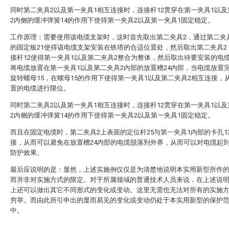
同时第二夹具2以及第一夹具1相互连接时，连接杆12贯穿在第一夹具1以
2内侧的缓冲弹簧14的作用下使得第一夹具2以及第一夹具1固定稳定。
工作原理：需要使用该电缆支架时，这时首先取出第二夹具2，通过第二夹
的固定板21使得该电缆支架安装在铁塔的合适位置处，然后取出第二夹具2
接杆12使得第一夹具1以及第二夹具2整合为整体，然后取出待要安装的电
将电缆放置在第一夹具1以及第二夹具2内部的放置槽24内部，当电缆放置
旋转螺母15，在螺母15的作用下使得第一夹具1以及第二夹具2相互连接，
置的电缆进行限位。
同时第二夹具2以及第一夹具1相互连接时，连接杆12贯穿在第一夹具1以
2内侧的缓冲弹簧14的作用下使得第一夹具2以及第一夹具1固定稳定。
而且在固定电缆时，第二夹具2上表面的定位杆25与第一夹具1内部的卡孔1
接，从而可以避免在放置槽24内部的电缆脱落到外界，从而可以对电缆起
防护效果。
最后应说明的是：显然，上述实施例仅仅是为清楚地说明本实用新型所作
而并非对实施方式的限定。对于所属领域的普通技术人员来说，在上述说
上还可以做出其它不同形式的变化或变动。这里无需也无法对所有的实施
穷举。而由此所引申出的显而易见的变化或变动仍处于本实用新型的保护
中。