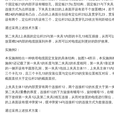
个固定板21的内部开设有螺纹孔，固定板21为L型结构，固定板21与下夹具
连接方式为点焊连接，下夹具主体22的上表面开设有若干个放置槽24，若
槽24的内侧设有凸台，凸台的上表面分别设有定位杆25以及贯穿孔23，贯穿
设有两个，定位杆25共设有三个，定位杆25以及贯穿孔23依次等间距错位
通过采用上述技术方案：
第二夹具2上表面的定位杆25与第一夹具1内部的卡孔13相互插接，从而可
放置槽24内部的电缆脱落到外界，从而可以对电缆起到更好的防护效果。
实施例2：
本实施例给出一种铁塔电缆固定支架的具体结构，如图1-4所示，本实施例
施例1还记载了第一夹具1的长度与第二夹具2的长度相同，第一夹具1靠近
的一侧开设有半圆形孔洞，第一夹具1包括上夹具主体11，上夹具主体11
三个卡孔13，且三个卡孔13的安装位置与定位杆25的安装位置相互对应，卡
截面直径大于定位杆25的截面直径。
上夹具主体11的内部贯穿有两个连接杆12，两个连接杆12的长度大于第一
第二夹具2重叠的厚度，连接杆12的下方旋接有螺母15，旋转螺母15，在螺
用下使得第一夹具1以及第二夹具2相互连接，从而对放置的电缆进行限位，
的上表面设有缓冲弹簧14，缓冲弹簧14与连接杆12的连接方式为套接连接
通过采用上述技术方案：