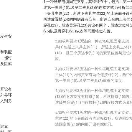
1.一种铁塔电缆固定支架，其特征在于，包括：第一夹具
述第一夹具(1)以及第二夹具(2)的连接方式为可拆卸
下夹具主体(22)，所述下夹具主体(22)的上表面开设
。
所述放置槽(24)的内侧设有凸台，所述凸台的上表面分
穿孔(23)，所述贯穿孔(23)共设有两个，所述定位杆
(25)以及贯穿孔(23)依次等间距错位布置。
会发生安
2.如权利要求1所述的一种铁塔电缆固定支架
具(1)包括上夹具主体(11)，所述上夹具主体(
架和装配
(13)，且三个所述卡孔(13)的安装位置与定位
架，螺钉
应。
以及阻燃
3.如权利要求2所述的一种铁塔电缆固定支架
主体(11)的内部贯穿有两个连接杆(12)，两个
第一夹具(1)以及第二夹具(2)重叠的厚度。
部开设有
4.如权利要求3所述的一种铁塔电缆固定支架
等外界环
(12)的下方旋接有螺母(15)，所述螺母(15)
进入到另
述缓冲弹簧(14)与连接杆(12)的连接方式为
5.如权利要求1所述的一种铁塔电缆固定支架
主体(22)的下表面设有固定板(21)，所述固定
述固定板(21)的内部开设有螺纹孔。
固定支