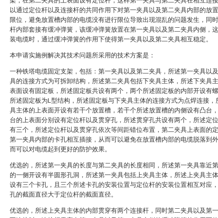
架，在第二夹具的上表面设有定位杆，这样第一夹具与第二夹具在相互连
以通过定位杆以及连接杆的共同作用下对第一夹具以及第二夹具内部的放
限位，避免放置槽内部的电缆没有进行限位导致出现混乱的问题发生，同
杆内部套接有缓冲弹簧，该缓冲弹簧放置在第一夹具以及第二夹具内侧，
装电缆时，通过缓冲弹簧的作用下使得第一夹具以及第二夹具相互稳定。
本申请实施例解决其技术问题所采用的技术方案是：
一种铁塔电缆固定支架，包括：第一夹具以及第二夹具，所述第一夹具以
具的连接方式为可拆卸结构，所述第二夹具包括下夹具主体，所述下夹具
表面设有固定板，所述固定板共设有两个，两个所述固定板的内部开设有
所述固定板为L型结构，所述固定板与下夹具主体的连接方式为点焊连接，
具主体的上表面开设有若干个放置槽，若干个所述放置槽的内侧设有凸台
台的上表面分别设有定位杆以及贯穿孔，所述贯穿孔共设有两个，所述定
有三个，所述定位杆以及贯穿孔依次等间距错位布置，第二夹具上表面的
第一夹具内部的卡孔相互插接，从而可以避免在放置槽内部的电缆脱落到
而可以对电缆起到更好的防护效果。
优选的，所述第一夹具的长度与第二夹具的长度相同，所述第一夹具靠近
的一侧开设有半圆形孔洞，所述第一夹具包括上夹具主体，所述上夹具主
设有三个卡孔，且三个所述卡孔的安装位置与定位杆的安装位置相互对应
孔的截面直径大于定位杆的截面直径。
优选的，所述上夹具主体的内部贯穿有两个连接杆，同时第二夹具以及第