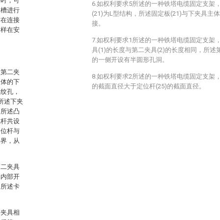
接时，可
6.如权利要求5所述的一种铁塔电缆固定支架
置槽进行
(21)为L型结构，所述固定板(21)与下夹具主
时在连接
接。
这样在安
7.如权利要求1所述的一种铁塔电缆固定支架
具(1)的长度与第二夹具(2)的长度相同，所述第
的一侧开设有半圆形孔洞。
及第二夹
8.如权利要求2所述的一种铁塔电缆固定支架，
主体的下
的截面直径大于定位杆(25)的截面直径。
螺纹孔，
所述下夹
，所述凸
位杆共设
定位杆与
外界，从
第二夹具
体内部开
，所述卡
一夹具相