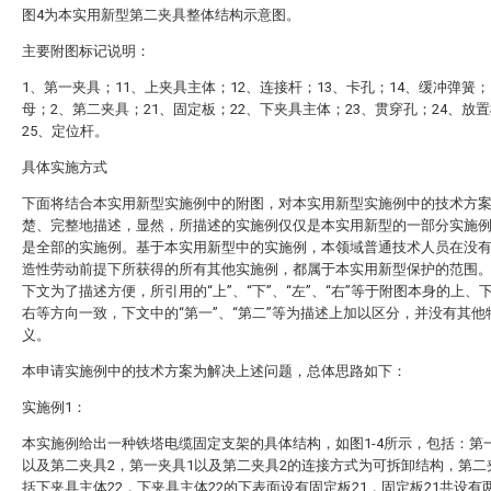
图4为本实用新型第二夹具整体结构示意图。
主要附图标记说明：
1、第一夹具；11、上夹具主体；12、连接杆；13、卡孔；14、缓冲弹簧；
母；2、第二夹具；21、固定板；22、下夹具主体；23、贯穿孔；24、放
25、定位杆。
具体实施方式
下面将结合本实用新型实施例中的附图，对本实用新型实施例中的技术方
楚、完整地描述，显然，所描述的实施例仅仅是本实用新型的一部分实施
是全部的实施例。基于本实用新型中的实施例，本领域普通技术人员在没
造性劳动前提下所获得的所有其他实施例，都属于本实用新型保护的范围
下文为了描述方便，所引用的“上”、“下”、“左”、“右”等于附图本身的上、
右等方向一致，下文中的“第一”、“第二”等为描述上加以区分，并没有其他
义。
本申请实施例中的技术方案为解决上述问题，总体思路如下：
实施例1：
本实施例给出一种铁塔电缆固定支架的具体结构，如图1-4所示，包括：第
以及第二夹具2，第一夹具1以及第二夹具2的连接方式为可拆卸结构，第二
括下夹具主体22，下夹具主体22的下表面设有固定板21，固定板21共设有