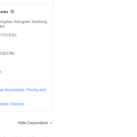
vents
 Qingdao Xiangsen Taichang
ltd
577319.3U
8102378U
n
lar documents
Priority and
ssier
Discuss
Hide Dependent