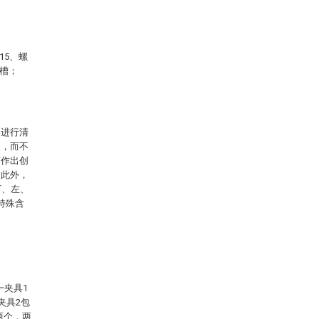
15、螺
置槽；
案进行清
例，而不
有作出创
。此外，
下、左、
特殊含
一夹具1
夹具2包
两个，两