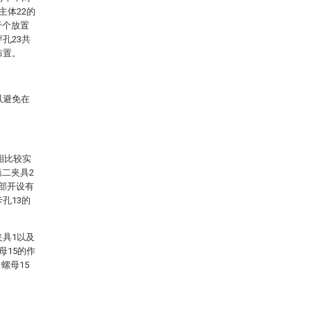
主体22的
干个放置
孔23共
布置。
以避免在
相比较实
第二夹具2
内部开设有
孔13的
夹具1以及
母15的作
螺母15
。