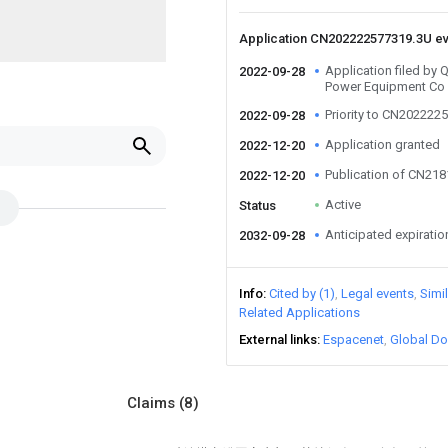
Application CN202222577319.3U e
Application filed by
2022-09-28
Power Equipment Co 
Priority to CN202222
2022-09-28
Application granted
2022-12-20
Publication of CN21
2022-12-20
Active
Status
Anticipated expiratio
2032-09-28
Info
Cited by (1)
Legal events
Simi
Related Applications
External links
Espacenet
Global Do
Claims
(8)