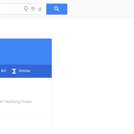
 Art
Similar
en Taichang Power