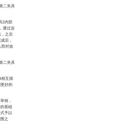
及第二夹具
具2内部
，通过连
缆，之后
完成后，
从而对放
及第二夹具
3相互插
到更好的
的举例，
明的基础
方式予以
范围之