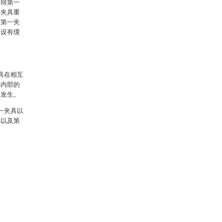
使得第一
二夹具重
得第一夹
面设有缓
具在相互
具内部的
题发生。
一夹具以
具以及第