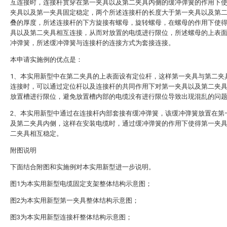
互连接时，连接杆贯穿在第一夹具以及第二夹具内侧的缓冲弹簧的作用下
夹具以及第一夹具固定稳定，两个所述连接杆的长度大于第一夹具以及第
叠的厚度，所述连接杆的下方旋接有螺母，旋转螺母，在螺母的作用下使
具以及第二夹具相互连接，从而对放置的电缆进行限位，所述螺母的上表
冲弹簧，所述缓冲弹簧与连接杆的连接方式为套接连接。
本申请实施例的优点是：
1、本实用新型中在第二夹具的上表面设有定位杆，这样第一夹具与第二夹
连接时，可以通过定位杆以及连接杆的共同作用下对第一夹具以及第二夹
放置槽进行限位，避免放置槽内部的电缆没有进行限位导致出现混乱的问
2、本实用新型中通过在连接杆内部套接有缓冲弹簧，该缓冲弹簧放置在第
及第二夹具内侧，这样在安装电缆时，通过缓冲弹簧的作用下使得第一夹
二夹具相互稳定。
附图说明
下面结合附图和实施例对本实用新型进一步说明。
图1为本实用新型电缆固定支架整体结构示意图；
图2为本实用新型第一夹具整体结构示意图；
图3为本实用新型连接杆整体结构示意图；