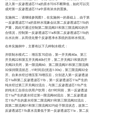
进入第一反渗透滤芯11a的原水TDS不断降低，如此可以完
成对第一反渗透滤芯11a中原有浓水的置换。
实施例二：请继续参阅图1，在实施例一的基础上，由于第
一反渗透滤芯11a的首杯水现象会比第二反渗透滤芯11b的
严重，因此可通过控制第二限流阀31和第三限流阀32的开
合情况，控制第一反渗透滤芯11a和第二反渗透滤芯11b的
出水比例，从而优化整个反渗透净水系统的首杯水情况。
在本实施例中，主要有以下几种制水模式：
并联制水模式二：增压泵70启动，第一开关阀40a、第三
开关阀22和第五开关阀40b打开，第二开关阀21和第四开
关阀23关闭，第一限流阀60、第二限流阀31和第三限流阀
32保持限流状态，t1时间后(优选1-30s)，第三限流阀32全
开。自来水经过增压泵70增压后，分别进入第一反渗透滤
芯11a和第二反渗透滤芯11b，第一反渗透滤芯11a产生的
纯水经过第三开关阀22流出，与第二反渗透滤芯11b产生
的纯水汇合排出供用户饮用；在t1时间前，第一反渗透滤
芯11a产生的废水经过第一限流阀60流出，第二反渗透滤
芯11b产生的废水经第二限流阀31和第三限流阀32流出，
因第二限流阀31和第三限流阀32均处于限流状态，故第二
反渗透滤芯11b废水流量低于第一反渗透滤芯11a，第二反