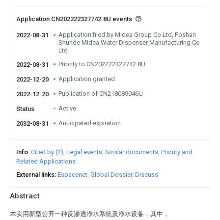
Application CN202222327742.8U events
Application filed by Midea Group Co Ltd, Foshan
2022-08-31
Shunde Midea Water Dispenser Manufacturing Co
Ltd
Priority to CN202222327742.8U
2022-08-31
Application granted
2022-12-20
Publication of CN218089046U
2022-12-20
Active
Status
Anticipated expiration
2032-08-31
Info
Cited by (2)
Legal events
Similar documents
Priority and
Related Applications
External links
Espacenet
Global Dossier
Discuss
Abstract
本实用新型公开一种反渗透净水系统及净水设备，其中，