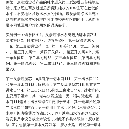
则第一反渗透滤芯产生的纯水进入第二反渗透滤芯继续过
滤，原水经过两次过滤后所得到纯水的TDS值可在较低的
水平，不受地区及原水水质的影响。该反渗透净水系统可
以同时适应水质较好地区和水质较差地区的使用，从而满
足不同地区用户对饮用水的品质要求。
实施例一：请参阅图1。反渗透净水系统包括进水管路J、
出水管路C、废水管路F、连接管路P、第一反渗透滤芯
11a、第二反渗透滤芯11b、第一开关阀40a、第二开关阀
21、第三开关阀22、第四开关阀23、第五开关阀40b、第
一单向阀51、第二单向阀52、第三单向阀53、第四单向阀
54、第一限流阀60、第二限流阀31、第三限流阀32和增压
泵70。
第一反渗透滤芯11a具有第一进水口111、第一出水口112
和第一废水口113，同样地，第二反渗透滤芯11b具有第二
进水口114、第二出水口115和第二废水口116；进水管路J
主要用于进水，其一端与水源连通，另一端与所述第一进
水口111连通；出水管路C主要用于出水，其一端与所述第
二出水口115连通，另一端用于出水，所述出水管路C的出
水端可以直接通过管路出水，也可以在出水管路C的出水
端安装用水设备或出水设备，对此不作具体限制；废水管
路F可以包括第一废水支路和第二废水支路，所述第一废水