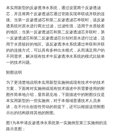
本实用新型的反渗透净水系统，通过设置两个反渗透滤
芯，并且将两个反渗透滤芯通过管路实现串联或并联的连
接。当第一反渗透滤芯和第二反渗透滤芯串联时，该反渗
透系统对原水进行两次过滤，过滤性强，适用于水质较差
的地区；当第一反渗透滤芯和第二反渗透滤芯并联时，第
一反渗透滤芯和第二反渗透滤芯分别对原水进行过滤，适
用于水质较好的地区。该反渗透净水系统通过串联和并联
的的连接方式，可以具有多种出水模式，从而满足用户的
不同需求，解决现有技术中反渗透净水系统的模式比较单
一的技术问题。
附图说明
为了更清楚地说明本实用新型实施例或现有技术中的技术
方案，下面将对实施例或现有技术描述中所需要使用的附
图作简单地介绍，显而易见地，下面描述中的附图仅仅是
本实用新型的一些实施例，对于本领域普通技术人员来
讲，在不付出创造性劳动的前提下，还可以根据这些附图
示出的结构获得其他的附图。
图1为本申请反渗透净水系统第一实施例至第三实施例的流
路示意图；