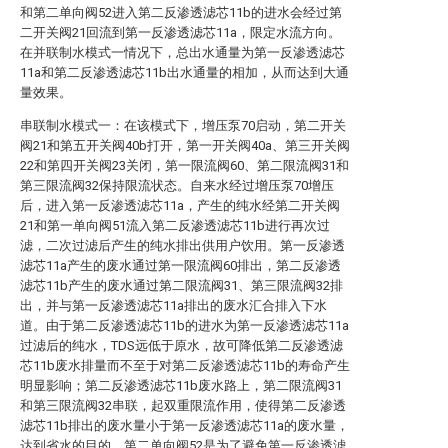
和第二单向阀52进入第二反渗透滤芯11b的进水会经过第
二开关阀21回流到第一反渗透滤芯11a，限定水流方向。
在并联制水模式一情况下，总出水通量为第一反渗透滤芯
11a和第二反渗透滤芯11b出水通量的相加，从而达到大通
量效果。
串联制水模式一：在该模式下，增压泵70启动，第二开关
阀21和第五开关阀40b打开，第一开关阀40a、第三开关阀
22和第四开关阀23关闭，第一限流阀60、第二限流阀31和
第三限流阀32保持限流状态。自来水经过增压泵70增压
后，进入第一反渗透滤芯11a，产生的纯水经第二开关阀
21和第一单向阀51流入第二反渗透滤芯11b进行再次过
滤，二次过滤后产生的纯水排出供用户饮用。第一反渗透
滤芯11a产生的废水通过第一限流阀60排出，第二反渗透
滤芯11b产生的废水通过第二限流阀31、第三限流阀32排
出，并与第一反渗透滤芯11a排出的废水汇合排入下水
道。由于第二反渗透滤芯11b的进水为第一反渗透滤芯11a
过滤后的纯水，TDS远低于原水，故可降低第二反渗透滤
芯11b废水排量而不至于对第二反渗透滤芯11b的寿命产生
明显影响；第二反渗透滤芯11b废水路上，第二限流阀31
和第三限流阀32串联，起双重限流作用，使得第二反渗透
滤芯11b排出的废水量小于第一反渗透滤芯11a的废水量，
达到省水的目的。第二单向阀52是为了避免第一反渗透滤