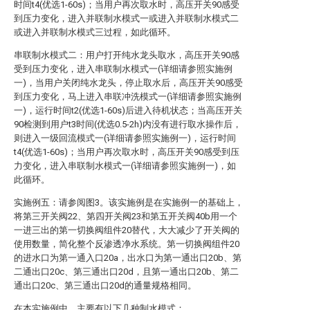
时间t4(优选1-60s)；当用户再次取水时，高压开关90感受
到压力变化，进入并联制水模式一或进入并联制水模式二
或进入并联制水模式三过程，如此循环。
串联制水模式二：用户打开纯水龙头取水，高压开关90感
受到压力变化，进入串联制水模式一(详细请参照实施例
一)，当用户关闭纯水龙头，停止取水后，高压开关90感受
到压力变化，马上进入串联冲洗模式一(详细请参照实施例
一)，运行时间t2(优选1-60s)后进入待机状态；当高压开关
90检测到用户t3时间(优选0.5-2h)内没有进行取水操作后，
则进入一级回流模式一(详细请参照实施例一)，运行时间
t4(优选1-60s)；当用户再次取水时，高压开关90感受到压
力变化，进入串联制水模式一(详细请参照实施例一)，如
此循环。
实施例五：请参阅图3。该实施例是在实施例一的基础上，
将第三开关阀22、第四开关阀23和第五开关阀40b用一个
一进三出的第一切换阀组件20替代，大大减少了开关阀的
使用数量，简化整个反渗透净水系统。第一切换阀组件20
的进水口为第一通入口20a，出水口为第一通出口20b、第
二通出口20c、第三通出口20d，且第一通出口20b、第二
通出口20c、第三通出口20d的通量规格相同。
在本实施例中，主要有以下几种制水模式：