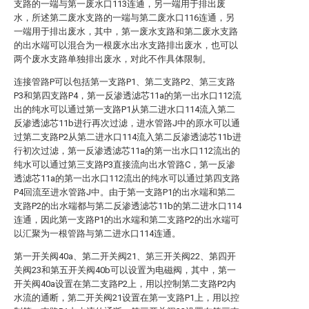
支路的一端与第一废水口113连通，另一端用于排出废
水，所述第二废水支路的一端与第二废水口116连通，另
一端用于排出废水，其中，第一废水支路和第二废水支路
的出水端可以混合为一根废水出水支路排出废水，也可以
两个废水支路单独排出废水，对此不作具体限制。
连接管路P可以包括第一支路P1、第二支路P2、第三支路
P3和第四支路P4，第一反渗透滤芯11a的第一出水口112流
出的纯水可以通过第一支路P1从第二进水口114流入第二
反渗透滤芯11b进行再次过滤，进水管路J中的原水可以通
过第二支路P2从第二进水口114流入第二反渗透滤芯11b进
行初次过滤，第一反渗透滤芯11a的第一出水口112流出的
纯水可以通过第三支路P3直接流向出水管路C，第一反渗
透滤芯11a的第一出水口112流出的纯水可以通过第四支路
P4回流至进水管路J中。由于第一支路P1的出水端和第二
支路P2的出水端都与第二反渗透滤芯11b的第二进水口114
连通，因此第一支路P1的出水端和第二支路P2的出水端可
以汇聚为一根管路与第二进水口114连通。
第一开关阀40a、第二开关阀21、第三开关阀22、第四开
关阀23和第五开关阀40b可以设置为电磁阀，其中，第一
开关阀40a设置在第二支路P2上，用以控制第二支路P2内
水流的通断，第二开关阀21设置在第一支路P1上，用以控