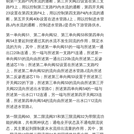
制第一支路P1内水流的通断，第三开关阀22设置在第三支
路P3上，用以控制第三支路P3内水流的通断，第四开关阀
23设置在第四支路P4上，用以控制第四支路P4内水流的通
断，第五开关阀40b设置在进水管路J上，用以控制进水管
路J内水流的通断，控制进水管路J是否向下游管路供水。
第一单向阀51、第二单向阀52、第三单向阀53和第四单向
阀54主要起到使通过其的水流不发生回流的作用，限定水
流的方向，其中，所述第一单向阀51的一端与所述第一通
出口20b连通，另一端与所述第一支路P1连通，所述第一
单向阀51的流向由所述第一通出口20b流向所述第二反渗
透滤芯11b；所述第二单向阀52设置在所述第二支路P2
上，所述第二单向阀52的流向由所述进水管路J流向所述
第二反渗透滤芯11b；所述第三单向阀53设置于所述第三
开关阀22的下游，所述第三单向阀53的流向由所述第三开
关阀22流向所述出水管路C；所述第四单向阀54的一端与
所述第一出水口112连通，另一端与所述第四开关阀23连
通，所述第四单向阀54的流向由所述第一出水口112流向
所述进水管路J。
第一限流阀60、第二限流阀31和第三限流阀32为带限流功
能的阀体，共有两种状态：通电全开状态及不通电限流状
态，其主要起到限制废水水流排出流量的作用，其中，第