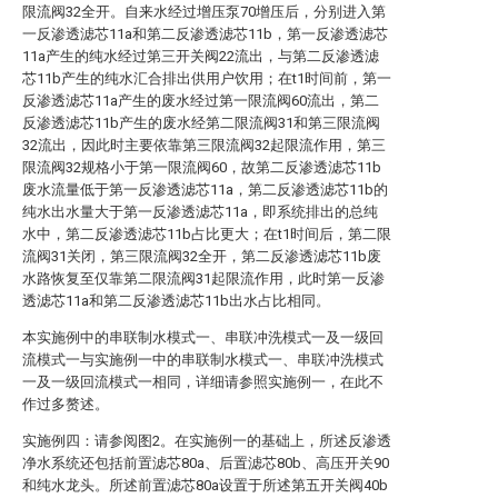
限流阀32全开。自来水经过增压泵70增压后，分别进入第
一反渗透滤芯11a和第二反渗透滤芯11b，第一反渗透滤芯
11a产生的纯水经过第三开关阀22流出，与第二反渗透滤
芯11b产生的纯水汇合排出供用户饮用；在t1时间前，第一
反渗透滤芯11a产生的废水经过第一限流阀60流出，第二
反渗透滤芯11b产生的废水经第二限流阀31和第三限流阀
32流出，因此时主要依靠第三限流阀32起限流作用，第三
限流阀32规格小于第一限流阀60，故第二反渗透滤芯11b
废水流量低于第一反渗透滤芯11a，第二反渗透滤芯11b的
纯水出水量大于第一反渗透滤芯11a，即系统排出的总纯
水中，第二反渗透滤芯11b占比更大；在t1时间后，第二限
流阀31关闭，第三限流阀32全开，第二反渗透滤芯11b废
水路恢复至仅靠第二限流阀31起限流作用，此时第一反渗
透滤芯11a和第二反渗透滤芯11b出水占比相同。
本实施例中的串联制水模式一、串联冲洗模式一及一级回
流模式一与实施例一中的串联制水模式一、串联冲洗模式
一及一级回流模式一相同，详细请参照实施例一，在此不
作过多赘述。
实施例四：请参阅图2。在实施例一的基础上，所述反渗透
净水系统还包括前置滤芯80a、后置滤芯80b、高压开关90
和纯水龙头。所述前置滤芯80a设置于所述第五开关阀40b