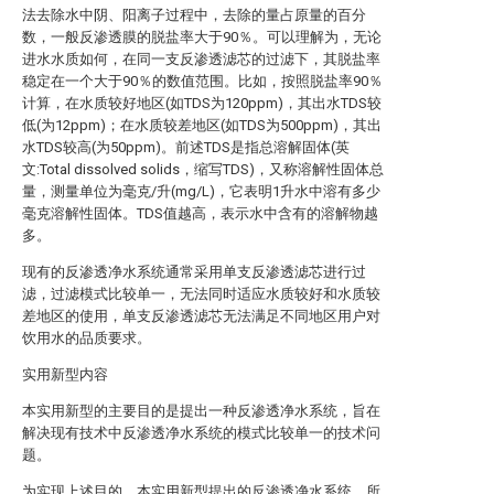
法去除水中阴、阳离子过程中，去除的量占原量的百分
数，一般反渗透膜的脱盐率大于90％。可以理解为，无论
进水水质如何，在同一支反渗透滤芯的过滤下，其脱盐率
稳定在一个大于90％的数值范围。比如，按照脱盐率90％
计算，在水质较好地区(如TDS为120ppm)，其出水TDS较
低(为12ppm)；在水质较差地区(如TDS为500ppm)，其出
水TDS较高(为50ppm)。前述TDS是指总溶解固体(英
文:Total dissolved solids，缩写TDS)，又称溶解性固体总
量，测量单位为毫克/升(mg/L)，它表明1升水中溶有多少
毫克溶解性固体。TDS值越高，表示水中含有的溶解物越
多。
现有的反渗透净水系统通常采用单支反渗透滤芯进行过
滤，过滤模式比较单一，无法同时适应水质较好和水质较
差地区的使用，单支反渗透滤芯无法满足不同地区用户对
饮用水的品质要求。
实用新型内容
本实用新型的主要目的是提出一种反渗透净水系统，旨在
解决现有技术中反渗透净水系统的模式比较单一的技术问
题。
为实现上述目的，本实用新型提出的反渗透净水系统，所