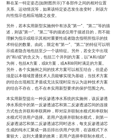
释在某一特定姿态(如附图所示)下各部件之间的相对位置
关系、运动情况等，如果该特定姿态发生改变时，则该方
向性指示也相应地随之改变。
另外，若本实用新型实施例中有涉及“第一”、“第二”等的描
述，则该“第一”、“第二”等的描述仅用于描述目的，而不能
理解为指示或暗示其相对重要性或者隐含指明所指示的技
术特征的数量。由此，限定有“第一”、“第二”的特征可以明
示或者隐含地包括至少一个该特征。另外，若全文中出现
的“和/或”的含义为，包括三个并列的方案，以“A和/或B”
为例，包括A方案，或B方案，或A和B同时满足的方案。
另外，各个实施例之间的技术方案可以相互结合，但是必
须是以本领域普通技术人员能够实现为基础，当技术方案
的结合出现相互矛盾或无法实现时应当认为这种技术方案
的结合不存在，也不在本实用新型要求的保护范围之内。
本实用新型提出一种反渗透净水系统的实施例，该反渗透
净水系统中的第一反渗透滤芯和第二反渗透滤芯间的连接
方式包含并联和串联两种，即对应并联制水模式和串联制
水模式可供用户选择。若用户选择并联制水模式，则第一
反渗透滤芯和第二反渗透滤芯同时进水，每支反渗透滤芯
生成的纯水汇聚成一路后排出供用户饮用，在该模式下水
量较大，达到大通量的效果；若用户选择串联制水模式，