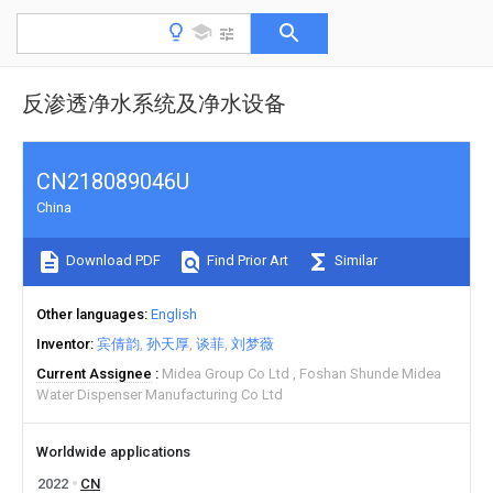
反渗透净水系统及净水设备
CN218089046U
China
Download PDF
Find Prior Art
Similar
Other languages
English
Inventor
宾倩韵
孙天厚
谈菲
刘梦薇
Current Assignee
Midea Group Co Ltd
Foshan Shunde Midea
Water Dispenser Manufacturing Co Ltd
Worldwide applications
2022
CN