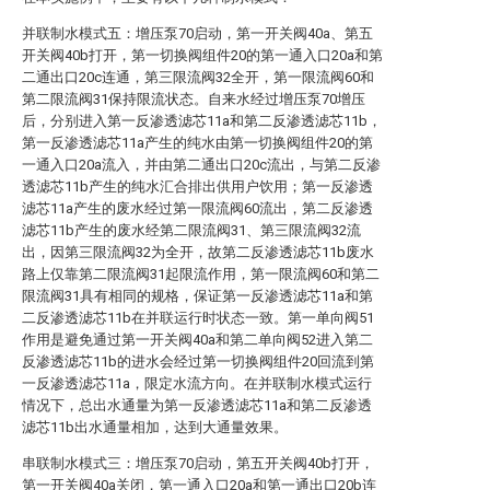
并联制水模式五：增压泵70启动，第一开关阀40a、第五
开关阀40b打开，第一切换阀组件20的第一通入口20a和第
二通出口20c连通，第三限流阀32全开，第一限流阀60和
第二限流阀31保持限流状态。自来水经过增压泵70增压
后，分别进入第一反渗透滤芯11a和第二反渗透滤芯11b，
第一反渗透滤芯11a产生的纯水由第一切换阀组件20的第
一通入口20a流入，并由第二通出口20c流出，与第二反渗
透滤芯11b产生的纯水汇合排出供用户饮用；第一反渗透
滤芯11a产生的废水经过第一限流阀60流出，第二反渗透
滤芯11b产生的废水经第二限流阀31、第三限流阀32流
出，因第三限流阀32为全开，故第二反渗透滤芯11b废水
路上仅靠第二限流阀31起限流作用，第一限流阀60和第二
限流阀31具有相同的规格，保证第一反渗透滤芯11a和第
二反渗透滤芯11b在并联运行时状态一致。第一单向阀51
作用是避免通过第一开关阀40a和第二单向阀52进入第二
反渗透滤芯11b的进水会经过第一切换阀组件20回流到第
一反渗透滤芯11a，限定水流方向。在并联制水模式运行
情况下，总出水通量为第一反渗透滤芯11a和第二反渗透
滤芯11b出水通量相加，达到大通量效果。
串联制水模式三：增压泵70启动，第五开关阀40b打开，
第一开关阀40a关闭，第一通入口20a和第一通出口20b连