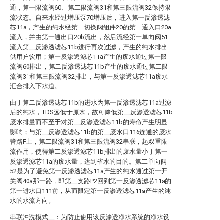
通，第一限流阀60、第二限流阀31和第三限流阀32保持限
流状态。自来水经过增压泵70增压后，进入第一反渗透滤
芯11a，产生的纯水经第一切换阀组件20的第一通入口20a
流入，并由第一通出口20b流出，然后流经第一单向阀51
流入第二反渗透滤芯11b进行再次过滤，产生的纯水排出
供用户饮用；第一反渗透滤芯11a产生的废水通过第一限
流阀60排出，第二反渗透滤芯11b产生的废水通过第二限
流阀31和第三限流阀32排出，与第一反渗透滤芯11a废水
汇合排入下水道。
由于第二反渗透滤芯11b的进水为第一反渗透滤芯11a过滤
后的纯水，TDS远低于原水，故可降低第二反渗透滤芯11b
废水排量而不至于对第二反渗透滤芯11b的寿命产生明显
影响；与第二反渗透滤芯11b的第二废水口116连通的废水
管路F上，第二限流阀31和第三限流阀32串联，起双重限
流作用，使得第二反渗透滤芯11b排出的废水量小于第一
反渗透滤芯11a的废水量，达到省水的目的。第二单向阀
52是为了避免第一反渗透滤芯11a产生的纯水通过第一开
关阀40a那一路，即第二支路P2回到第一反渗透滤芯11a的
第一进水口111前，从而限定第一反渗透滤芯11a产生的纯
水的水流方向。
串联冲洗模式二：为防止使用该反渗透净水系统的净水设