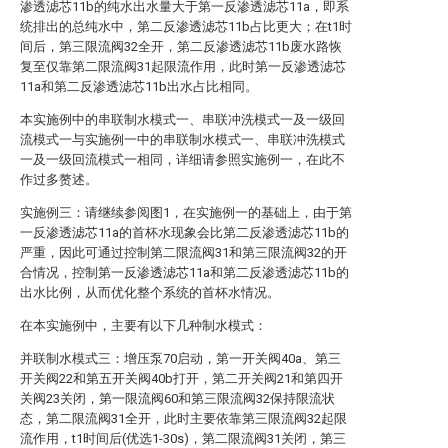
渗透滤芯11b的纯水出水量大于第一反渗透滤芯11a，即系
统排出的总纯水中，第二反渗透滤芯11b占比更大；在t1时
间后，第三限流阀32全开，第二反渗透滤芯11b废水路恢
复至仅靠第二限流阀31起限流作用，此时第一反渗透滤芯
11a和第二反渗透滤芯11b出水占比相同。
本实施例中的串联制水模式一、串联冲洗模式一及一级回
流模式一与实施例一中的串联制水模式一、串联冲洗模式
一及一级回流模式一相同，详细请参照实施例一，在此不
作过多赘述。
实施例三：请继续参阅图1，在实施例一的基础上，由于第
一反渗透滤芯11a的首杯水现象会比第二反渗透滤芯11b的
严重，因此可通过控制第二限流阀31和第三限流阀32的开
合情况，控制第一反渗透滤芯11a和第二反渗透滤芯11b的
出水比例，从而优化整个系统的首杯水情况。
在本实施例中，主要有以下几种制水模式：
并联制水模式三：增压泵70启动，第一开关阀40a、第三
开关阀22和第五开关阀40b打开，第二开关阀21和第四开
关阀23关闭，第一限流阀60和第三限流阀32保持限流状
态，第二限流阀31全开，此时主要依靠第三限流阀32起限
流作用，t1时间后(优选1-30s)，第二限流阀31关闭，第三