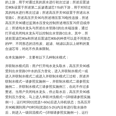
的上游，用于对通过其的原水进行初次过滤；所述后置滤
芯80b设置于所述第二反渗透滤芯11b的下游，用于对经过
其的纯水进行再次过滤；所述高压开关90设置于所述出水
管路C，所述高压开关90与所述增压泵70电性连接，所述
高压开关90通过监测水压变化控制所述增压泵70开启或停
止；所述纯水龙头与所述出水管路C的出水端连接，通过
打开或关闭纯水龙头可以控制出水管路C出水。其中，所
述前置滤芯80a和所述后置滤芯80b的种类可以是不同形态
的PP、不同形态的活性炭、超滤、纳滤以及以上材料的复
合滤芯等，对此不作具体限制。
在本实施例中，主要有以下几种制水模式：
并联制水模式四：用户打开纯水龙头取水，高压开关90感
受到出水管路C中水的压力变化，进入并联制水模式一或
进入并联制水模式二或进入并联制水模式三过程，所述并
联制水模式一请参照实施例一，并联制水模式二请参照实
施例二，并联制水模式三请参照实施例三，在此不作过多
赘述。当用户关闭纯水龙头，停止取水后，高压开关90感
受到压力变化，马上进入串联冲洗模式一(详细请参照实施
例一)，运行时间t2(优选1-60s)后进入待机状态；当高压开
关90检测到用户t3时间(优选0.5-2h)内没有进行取水操作
后，则进入一级回流模式一(详细请参照实施例一)，运行